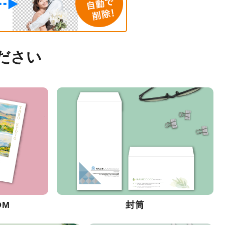
ださい
DM
封筒