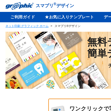
®
スマプリ
デザイン
ご利用ガイド
★お気に入りテンプレート
デ
ネット印刷 グラフィック ホーム
スマプリ®デザイン
無料
簡単
ワンクリックで