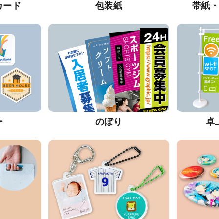
カード
包装紙
帯紙
ー
のぼり
卓