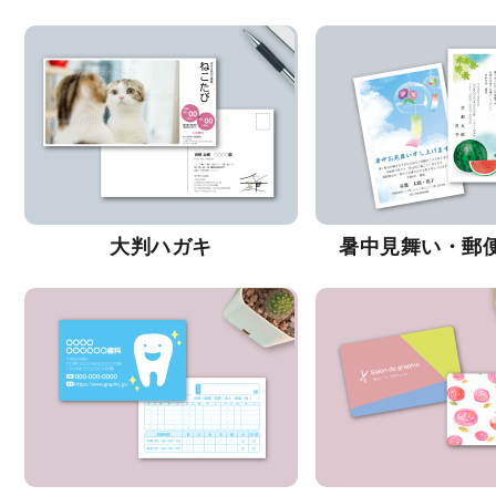
大判ハガキ
暑中見舞い・郵