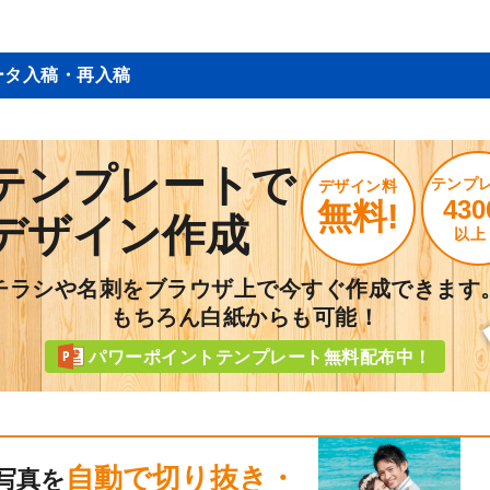
ータ入稿・再入稿
テンプレートで
テンプ
デザイン料
430
無料!
デザイン作成
以上
チラシや名刺をブラウザ上で今すぐ作成できます
もちろん白紙からも可能！
パワーポイントテンプレート無料配布中！
自動で切り抜き・
写真を