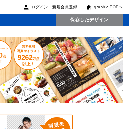
ログイン・新規会員登録
graphic TOPへ
保存したデザイン
無料素材
レート
写真やイラスト
0
9262
点
万点
！
以上！
。