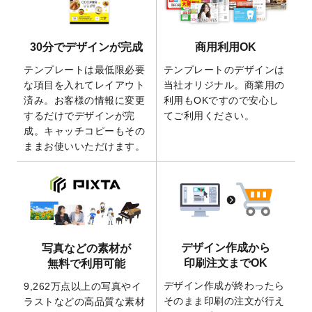
きるようになりました！
2026/5/21
コラム「
デザイン作成から入稿・確認まで
30分でデザインが完成
商用利用OK
の全4ステップを解説！
」を公開いたしまし
た。
テンプレートは最低限必要
テンプレートのデザインは
2026/4/23
コラム「
画像の配置・差し替え・トリミン
な項目を入れてレイアウト
当社オリジナル。商業用の
グ
」「
テンプレート間でパーツを流用する
済み。お客様の情報に変更
利用もOKですので安心し
方法
」を公開いたしました。
するだけでデザインが完
てご利用ください。
成。キャッチコピーもその
2026/4/21
アクリルキーホルダーのデザインテンプレ
ままお使いいただけます。
ート
を追加いたしました。
2026/3/17
【新商品】缶バッジ
が作成できるようにな
りました！
2025/12/22
【新商品】アクリルキーホルダー
が作成で
きるようになりました！
2025/12/22
2026年版4月始まりのカレンダーデザイン
デザイン作成から
写真などの素材が
テンプレート
を公開いたしました。
印刷注文までOK
無料で利用可能
2025/10/7
箔押し年賀状のデザインテンプレート
を公
デザイン作成が終わったら
9,262万点以上の写真やイ
開いたしました。
そのまま印刷の注文が行え
ラストなどの高品質な素材