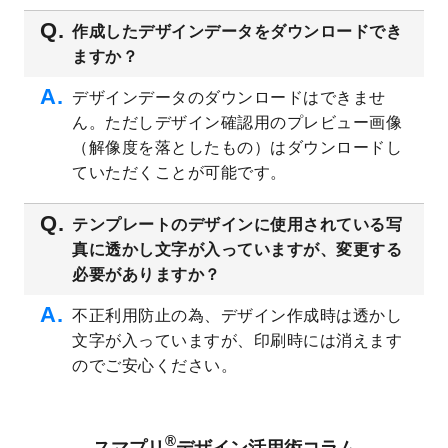
2023/4/28
シール・ラベルのデザインテンプレート
を
追加しました。
作成したデザインデータをダウンロードでき
ますか？
2023/4/20
飲食店のチラシデザインテンプレート
を追
加しました。
デザインデータのダウンロードはできませ
2023/4/18
セミナー・講演会のチラシデザインテンプ
ん。ただしデザイン確認用のプレビュー画像
レート
を追加しました。
（解像度を落としたもの）はダウンロードし
2023/4/18
スポーツジム・フィットネスクラブのチラ
ていただくことが可能です。
シデザインテンプレート
を追加しました。
2023/3/16
シール・ラベルのデザインテンプレート
を
テンプレートのデザインに使用されている写
公開いたしました。
真に透かし文字が入っていますが、変更する
2023/3/13
封筒（長3、洋長3、角2）のデザインテンプ
必要がありますか？
レート
を追加しました。
2023/3/13
クリアファイルのデザインテンプレート
を
不正利用防止の為、デザイン作成時は透かし
追加しました。
文字が入っていますが、印刷時には消えます
2023/3/2
パワーポイント版テンプレートをダウンロ
のでご安心ください。
ードできるようになりました！
2023/2/24
クリアファイルのデザインテンプレート
を
追加しました。
®
スマプリ
デザイン活用術コラム