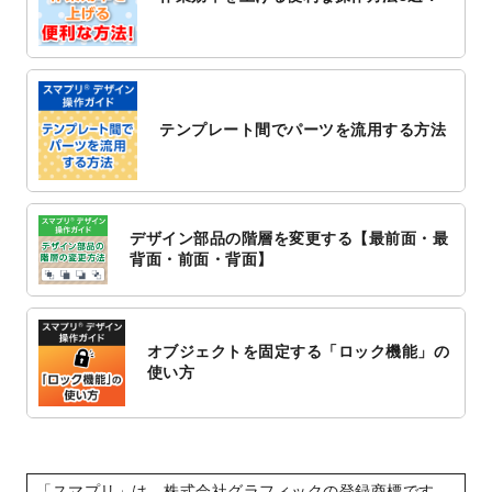
2022/10/26
はり・灸のチラシデザインテンプレート
を
追加しました。
2022/10/20
箔押し年賀状のデザインテンプレート
を公
開いたしました。
テンプレート間でパーツを流用する方法
2022/10/14
年賀ポスターのデザインテンプレート
を公
開いたしました。
2022/10/6
チラシ作成から
ポスティング配布注文
まで
対応いたしました。
デザイン部品の階層を変更する【最前面・最
2022/10/1
2023年版1月始まりのカレンダーデザイン
背面・前面・背面】
テンプレート
を公開いたしました。
2022/9/21
コンサートのチラシデザインテンプレート
を追加しました。
オブジェクトを固定する「ロック機能」の
2022/9/5
年賀状のデザインテンプレート
を公開いた
使い方
しました。
2022/9/5
喪中はがきのデザインテンプレート
を公開
いたしました。
2022/8/24
印刷用データの解像度
を引き上げまし
「スマプリ」は、株式会社グラフィックの登録商標です