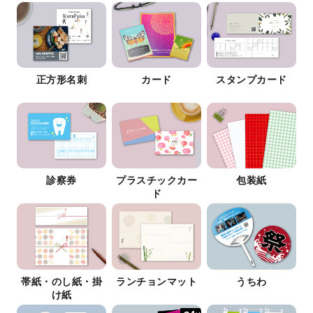
正方形名刺
カード
スタンプカード
診察券
プラスチックカー
包装紙
ド
帯紙・のし紙・掛
ランチョンマット
うちわ
け紙