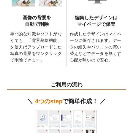
た。
2025/2/21
マスキングテープのデザインテンプレート
画像の背景を
編集したデザインは
を追加しました。
自動で削除
マイページで保管
2025/2/4
マスキングテープのデザインテンプレート
を追加しました。
専門的な知識やソフトがな
作成したデザインはマイペ
くても、「背景削除機能」
ージに保存されます。デー
2025/1/15
配置できるデータ形式が増えました。
を使えばアップロードした
タの紛失やパソコンの買い
（pdf、psd、eps、tifに対応）
写真の背景をワンクリック
替えなどでデータを無くす
2024/12/24
2025年版4月始まりのカレンダーデザイン
で削除できます。
心配が無いので安心。
テンプレート
を公開いたしました。
2024/11/27
【新商品】マスキングテープ
が作成できる
ようになりました！
ご利用の流れ
2024/10/11
箔押し年賀状のデザインテンプレート
を公
開いたしました。
＼
4つのstep
で簡単作成！ ／
2024/9/11
ステッカーのデザインテンプレート
を追加
しました。
2024/9/9
2025年巳年の年賀状デザインテンプレート
を公開いたしました。