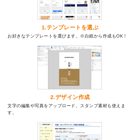
2024/9/9
喪中はがきのデザインテンプレート
を公開
いたしました。
2024/9/2
2025年版1月始まりのカレンダーデザイン
テンプレート
を公開いたしました。
1.テンプレートを選ぶ
2024/8/20
【新商品】コースター
が作成できるように
お好きなテンプレートを選びます。※白紙から作成もOK！
なりました！
2024/7/25
プラスチックカードのデザインテンプレー
ト
を追加しました。
2024/7/9
回数券のデザインテンプレート
を追加しま
した。
2024/7/5
暑中見舞いのデザインテンプレート
を追加
しました。
2024/6/17
メッセージカードのデザインテンプレート
2.デザイン作成
を追加しました。
文字の編集や写真をアップロード。スタンプ素材も使えま
2024/6/14
【新商品】回数券
が作成できるようになり
す。
ました！
2024/5/22
エコノミータイプののぼり
が作成できるよ
うになりました！