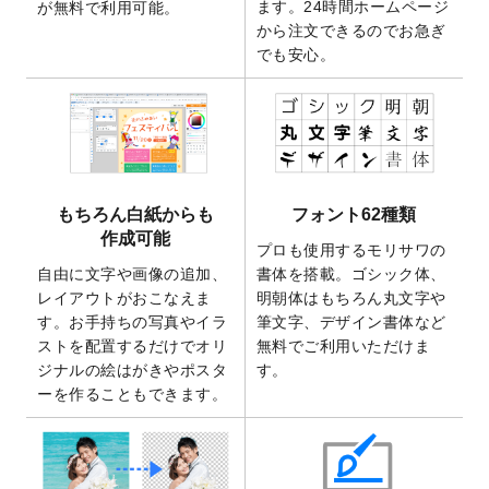
2025/9/30
【新商品】クリアファイルバッグ
が作成で
ます。24時間ホームページ
が無料で利用可能。
きるようになりました！
から注文できるのでお急ぎ
でも安心。
2025/9/10
2026年午年の年賀状デザインテンプレート
を公開いたしました。
2025/9/10
喪中はがき・寒中見舞いのデザインテンプ
レート
を公開いたしました。
2025/8/1
9,160万点以上の写真やイラスト素材が無料
で使えるようになりました。
もちろん白紙からも
フォント62種類
2025/7/30
キャンバスプリントのデザインテンプレー
作成可能
ト
を追加いたしました。
プロも使用するモリサワの
自由に文字や画像の追加、
書体を搭載。ゴシック体、
2025/6/30
暑中見舞いのデザインテンプレート
を追加
レイアウトがおこなえま
明朝体はもちろん丸文字や
しました。
す。お手持ちの写真やイラ
筆文字、デザイン書体など
2025/6/27
キャンバスプリントのデザインテンプレー
ストを配置するだけでオリ
無料でご利用いただけま
ト
を追加いたしました。
ジナルの絵はがきやポスタ
す。
2025/6/24
2026年版1月始まりのカレンダーデザイン
ーを作ることもできます。
テンプレート
を公開いたしました。
2025/6/9
「
背景削除機能
」を実装しました。
2025/4/3
DMのデザインテンプレート
を追加しまし