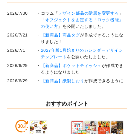
2026/7/30
コラム「
デザイン部品の階層を変更する
」
「
オブジェクトを固定する「ロック機能」
の使い方
」を公開いたしました。
2026/7/21
【新商品】商品タグ
が作成できるようにな
りました！
2026/7/1
2027年版1月始まりのカレンダーデザイン
テンプレート
を公開いたしました。
2026/6/29
【新商品】ポケットティッシュ
が作成でき
るようになりました！
2026/6/29
【新商品】紙製しおり
が作成できるように
なりました！
2026/6/22
コラム「
基本ツールの機能と使い方
」「
作
業効率を上げる便利な操作方法3選！
」を公
おすすめポイント
開いたしました。
2026/6/19
暑中見舞いのデザインテンプレート
を追加
しました。
2026/5/28
【新商品】マグネットステッカー
が作成で