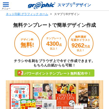
®
スマプリ
デザイン
ネット印刷 グラフィック ホーム
スマプリ®デザイン
無料テンプレートで
簡単デザイン作成
無料素材
テンプレート
デザイン料
写真やイラスト
4300
無料!
9262
点
万点
以上！
以上！
チラシや名刺をブラウザ上で今すぐ作成できます。
もちろん白紙からも可能！
パワーポイントテンプレート無料配布中！