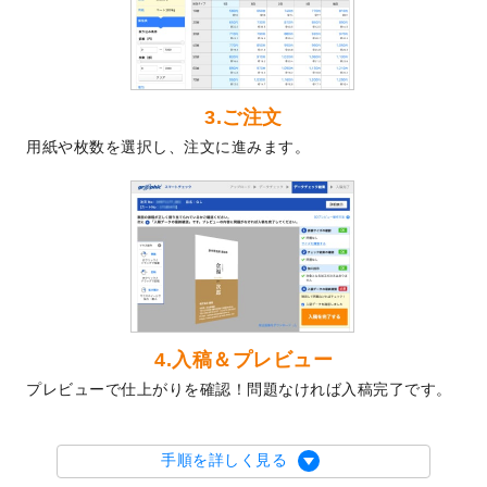
2024/4/30
【新商品】のぼり
が作成できるようになり
ました！
2024/3/21
DMのデザインテンプレート
を追加しまし
た。
3.ご注文
2023/12/22
【新商品】ステッカー
が作成できるように
用紙や枚数を選択し、注文に進みます。
なりました！
2023/12/15
2024年版4月始まりのカレンダーデザイン
テンプレート
を公開いたしました。
2023/10/10
2024年辰年の年賀ポスターデザインテンプ
レート
を公開いたしました。
2023/10/4
箔押し年賀状のデザインテンプレート
を公
開いたしました。
2023/9/25
クリアファイル、封筒、うちわにてオリジ
4.入稿＆プレビュー
ナルデザインで作成できるようになりまし
プレビューで仕上がりを確認！問題なければ入稿完了です。
た！
2023/9/5
2024年辰年の年賀状デザインテンプレート
を公開いたしました。
手順を詳しく見る
2023/9/1
2024年版1月始まりのカレンダーデザイン