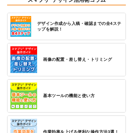
2023/1/13
4月始まりのカレンダーデザインテンプレー
ト
を追加しました。
2023/1/5
スタンプカードのデザインテンプレート
を
デザイン作成から入稿・確認までの全4ステ
追加しました。
ップを解説！
2022/12/26
サーバーメンテナンスに伴う全サービス停
止のお知らせ
2022/12/16
ポスターカレンダーのデザインテンプレー
ト
を公開いたしました。
画像の配置・差し替え・トリミング
2022/12/1
プログラミング教室のチラシデザインテン
プレート
を追加しました。
2022/11/25
【新商品】封筒
が作成できるようになりま
した！
基本ツールの機能と使い方
2022/11/25
【新商品】クリアファイル
が作成できるよ
うになりました！
2022/11/4
のし紙のデザインテンプレート
を公開いた
しました。
2022/10/26
マッサージ・整体のチラシデザインテンプ
作業効率を上げる便利な操作方法3選！
レート
を追加しました。