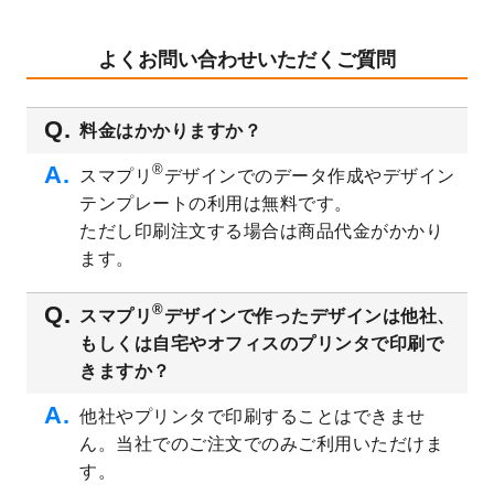
テンプレート
を公開いたしました。
2023/8/29
オリジナルサイズ、変型サイズで作成でき
よくお問い合わせいただくご質問
るようになりました！
2023/8/18
チケットのデザインテンプレート
を追加し
料金はかかりますか？
ました。
2023/8/7
【新商品】チケット
が作成できるようにな
®
スマプリ
デザインでのデータ作成やデザイン
りました！
テンプレートの利用は無料です。
2023/8/2
美容・エステのチラシデザインテンプレー
ただし印刷注文する場合は商品代金がかかり
ト
を追加しました。
ます。
2023/6/28
暑中見舞いのデザインテンプレート
を公開
いたしました。
®
スマプリ
デザインで作ったデザインは他社、
2023/6/12
うちわのデザインテンプレート
を公開いた
もしくは自宅やオフィスのプリンタで印刷で
しました。
きますか？
2023/5/9
ランチョンマットのデザインテンプレート
を公開いたしました。
他社やプリンタで印刷することはできませ
ん。当社でのご注文でのみご利用いただけま
2023/5/9
書類カバー（見積書表紙）のデザインテン
プレート
を公開いたしました。
す。