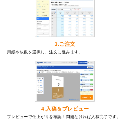
2024/5/22
エコノミータイプののぼり
が作成できるよ
うになりました！
2024/4/30
【新商品】のぼり
が作成できるようになり
ました！
2024/3/21
DMのデザインテンプレート
を追加しまし
た。
3.ご注文
2023/12/22
【新商品】ステッカー
が作成できるように
用紙や枚数を選択し、注文に進みます。
なりました！
2023/12/15
2024年版4月始まりのカレンダーデザイン
テンプレート
を公開いたしました。
2023/10/10
2024年辰年の年賀ポスターデザインテンプ
レート
を公開いたしました。
2023/10/4
箔押し年賀状のデザインテンプレート
を公
開いたしました。
2023/9/25
クリアファイル、封筒、うちわにてオリジ
4.入稿＆プレビュー
ナルデザインで作成できるようになりまし
プレビューで仕上がりを確認！問題なければ入稿完了です。
た！
2023/9/5
2024年辰年の年賀状デザインテンプレート