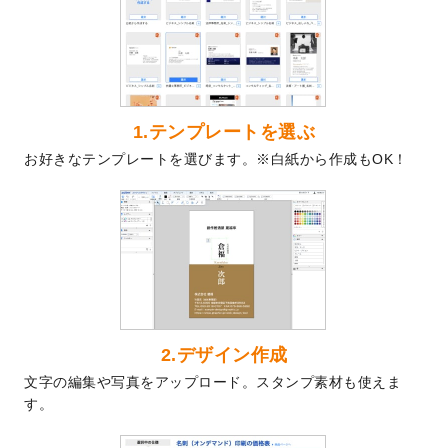
を公開いたしました。
2024/9/9
喪中はがきのデザインテンプレート
を公開
いたしました。
2024/9/2
2025年版1月始まりのカレンダーデザイン
テンプレート
を公開いたしました。
1.テンプレートを選ぶ
2024/8/20
【新商品】コースター
が作成できるように
お好きなテンプレートを選びます。※白紙から作成もOK！
なりました！
2024/7/25
プラスチックカードのデザインテンプレー
ト
を追加しました。
2024/7/9
回数券のデザインテンプレート
を追加しま
した。
2024/7/5
暑中見舞いのデザインテンプレート
を追加
しました。
2024/6/17
メッセージカードのデザインテンプレート
2.デザイン作成
を追加しました。
文字の編集や写真をアップロード。スタンプ素材も使えま
2024/6/14
【新商品】回数券
が作成できるようになり
す。
ました！