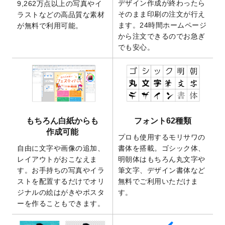
デザイン作成が終わったら
9,262万点以上の写真やイ
開いたしました。
そのまま印刷の注文が行え
ラストなどの高品質な素材
2025/9/30
【新商品】クリアファイルバッグ
が作成で
ます。24時間ホームページ
が無料で利用可能。
きるようになりました！
から注文できるのでお急ぎ
でも安心。
2025/9/10
2026年午年の年賀状デザインテンプレート
を公開いたしました。
2025/9/10
喪中はがき・寒中見舞いのデザインテンプ
レート
を公開いたしました。
2025/8/1
9,160万点以上の写真やイラスト素材が無料
で使えるようになりました。
もちろん白紙からも
フォント62種類
2025/7/30
キャンバスプリントのデザインテンプレー
作成可能
ト
を追加いたしました。
プロも使用するモリサワの
自由に文字や画像の追加、
書体を搭載。ゴシック体、
2025/6/30
暑中見舞いのデザインテンプレート
を追加
レイアウトがおこなえま
明朝体はもちろん丸文字や
しました。
す。お手持ちの写真やイラ
筆文字、デザイン書体など
2025/6/27
キャンバスプリントのデザインテンプレー
ストを配置するだけでオリ
無料でご利用いただけま
ト
を追加いたしました。
ジナルの絵はがきやポスタ
す。
2025/6/24
2026年版1月始まりのカレンダーデザイン
ーを作ることもできます。
テンプレート
を公開いたしました。