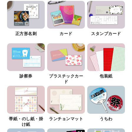
正方形名刺
カード
スタンプカード
診察券
プラスチックカー
包装紙
ド
帯紙・のし紙・掛
ランチョンマット
うちわ
け紙