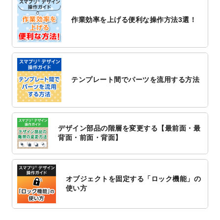
2022/10/26
マッサージ・整体のチラシデザインテンプ
作業効率を上げる便利な操作方法3選！
レート
を追加しました。
2022/10/26
はり・灸のチラシデザインテンプレート
を
追加しました。
2022/10/20
箔押し年賀状のデザインテンプレート
を公
開いたしました。
テンプレート間でパーツを流用する方法
2022/10/14
年賀ポスターのデザインテンプレート
を公
開いたしました。
2022/10/6
チラシ作成から
ポスティング配布注文
まで
対応いたしました。
デザイン部品の階層を変更する【最前面・最
2022/10/1
2023年版1月始まりのカレンダーデザイン
背面・前面・背面】
テンプレート
を公開いたしました。
2022/9/21
コンサートのチラシデザインテンプレート
を追加しました。
オブジェクトを固定する「ロック機能」の
2022/9/5
年賀状のデザインテンプレート
を公開いた
使い方
しました。
2022/9/5
喪中はがきのデザインテンプレート
を公開