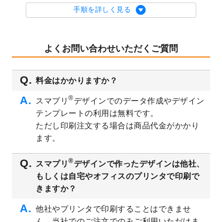
を公開いたしました。
手順を詳しく見る
2023/9/1
2024年版1月始まりのカレンダーデザイン
テンプレート
を公開いたしました。
2023/8/29
オリジナルサイズ、変型サイズで作成でき
よくお問い合わせいただくご質問
るようになりました！
2023/8/18
チケットのデザインテンプレート
を追加し
料金はかかりますか？
ました。
2023/8/7
【新商品】チケット
が作成できるようにな
®
スマプリ
デザインでのデータ作成やデザイン
りました！
テンプレートの利用は無料です。
2023/8/2
美容・エステのチラシデザインテンプレー
ただし印刷注文する場合は商品代金がかかり
ト
を追加しました。
ます。
2023/6/28
暑中見舞いのデザインテンプレート
を公開
いたしました。
®
スマプリ
デザインで作ったデザインは他社、
2023/6/12
うちわのデザインテンプレート
を公開いた
もしくは自宅やオフィスのプリンタで印刷で
しました。
きますか？
2023/5/9
ランチョンマットのデザインテンプレート
を公開いたしました。
他社やプリンタで印刷することはできませ
ん。当社でのご注文でのみご利用いただけま
2023/5/9
書類カバー（見積書表紙）のデザインテン