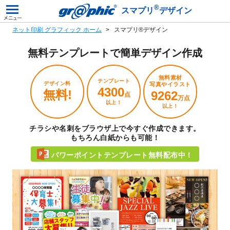
®
スマプリ
デザイン
ネット印刷 グラフィック ホーム
スマプリ®デザイン
無料テンプレートで
簡単デザイン作成
無料素材
テンプレート
デザイン料
写真やイラスト
4300
無料!
9262
点
万点
以上！
以上！
チラシや名刺をブラウザ上で今すぐ作成できます。
もちろん白紙からも可能！
パワーポイントテンプレート無料配布中！