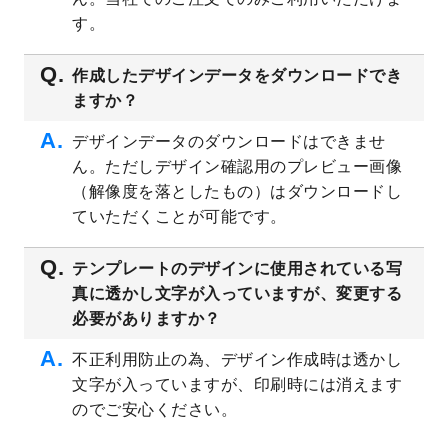
プレート
を公開いたしました。
す。
2023/4/28
シール・ラベルのデザインテンプレート
を
追加しました。
作成したデザインデータをダウンロードでき
ますか？
2023/4/20
飲食店のチラシデザインテンプレート
を追
加しました。
デザインデータのダウンロードはできませ
2023/4/18
セミナー・講演会のチラシデザインテンプ
ん。ただしデザイン確認用のプレビュー画像
レート
を追加しました。
（解像度を落としたもの）はダウンロードし
2023/4/18
スポーツジム・フィットネスクラブのチラ
ていただくことが可能です。
シデザインテンプレート
を追加しました。
2023/3/16
シール・ラベルのデザインテンプレート
を
テンプレートのデザインに使用されている写
公開いたしました。
真に透かし文字が入っていますが、変更する
2023/3/13
封筒（長3、洋長3、角2）のデザインテンプ
必要がありますか？
レート
を追加しました。
2023/3/13
クリアファイルのデザインテンプレート
を
不正利用防止の為、デザイン作成時は透かし
追加しました。
文字が入っていますが、印刷時には消えます
2023/3/2
パワーポイント版テンプレートをダウンロ
のでご安心ください。
ードできるようになりました！