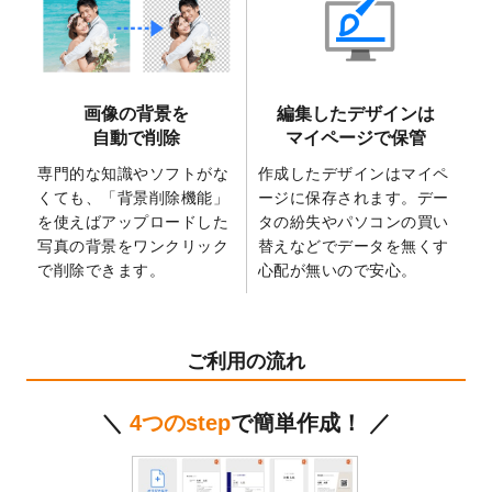
2025/6/9
「
背景削除機能
」を実装しました。
2025/4/3
DMのデザインテンプレート
を追加しまし
た。
2025/2/21
マスキングテープのデザインテンプレート
画像の背景を
編集したデザインは
を追加しました。
自動で削除
マイページで保管
2025/2/4
マスキングテープのデザインテンプレート
を追加しました。
専門的な知識やソフトがな
作成したデザインはマイペ
くても、「背景削除機能」
ージに保存されます。デー
2025/1/15
配置できるデータ形式が増えました。
を使えばアップロードした
タの紛失やパソコンの買い
（pdf、psd、eps、tifに対応）
写真の背景をワンクリック
替えなどでデータを無くす
2024/12/24
2025年版4月始まりのカレンダーデザイン
で削除できます。
心配が無いので安心。
テンプレート
を公開いたしました。
2024/11/27
【新商品】マスキングテープ
が作成できる
ようになりました！
ご利用の流れ
2024/10/11
箔押し年賀状のデザインテンプレート
を公
開いたしました。
＼
4つのstep
で簡単作成！ ／
2024/9/11
ステッカーのデザインテンプレート
を追加
しました。
2024/9/9
2025年巳年の年賀状デザインテンプレート