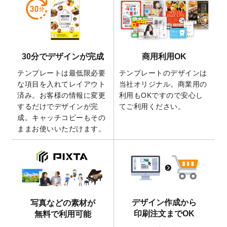
しました。
2026/5/28
【新商品】マグネットステッカー
が作成で
きるようになりました！
2026/5/21
コラム「
デザイン作成から入稿・確認まで
30分でデザインが完成
商用利用OK
の全4ステップを解説！
」を公開いたしまし
た。
テンプレートは最低限必要
テンプレートのデザインは
2026/4/23
コラム「
画像の配置・差し替え・トリミン
な項目を入れてレイアウト
当社オリジナル。商業用の
グ
」「
テンプレート間でパーツを流用する
済み。お客様の情報に変更
利用もOKですので安心し
方法
」を公開いたしました。
するだけでデザインが完
てご利用ください。
成。キャッチコピーもその
2026/4/21
アクリルキーホルダーのデザインテンプレ
ままお使いいただけます。
ート
を追加いたしました。
2026/3/17
【新商品】缶バッジ
が作成できるようにな
りました！
2025/12/22
【新商品】アクリルキーホルダー
が作成で
きるようになりました！
2025/12/22
2026年版4月始まりのカレンダーデザイン
デザイン作成から
写真などの素材が
テンプレート
を公開いたしました。
印刷注文までOK
無料で利用可能
2025/10/7
箔押し年賀状のデザインテンプレート
を公