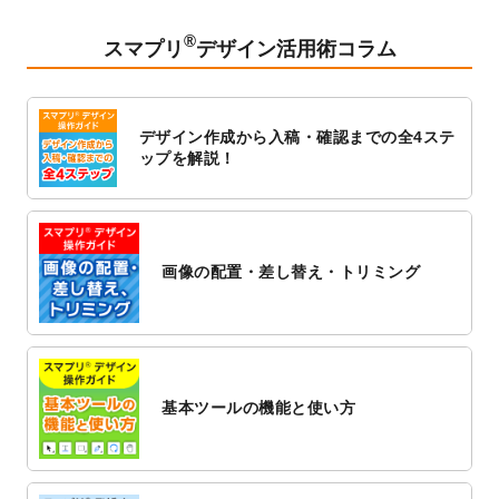
2023/2/24
クリアファイルのデザインテンプレート
を
追加しました。
®
スマプリ
デザイン活用術コラム
2023/1/13
4月始まりのカレンダーデザインテンプレー
ト
を追加しました。
2023/1/5
スタンプカードのデザインテンプレート
を
デザイン作成から入稿・確認までの全4ステ
追加しました。
ップを解説！
2022/12/26
サーバーメンテナンスに伴う全サービス停
止のお知らせ
2022/12/16
ポスターカレンダーのデザインテンプレー
ト
を公開いたしました。
画像の配置・差し替え・トリミング
2022/12/1
プログラミング教室のチラシデザインテン
プレート
を追加しました。
2022/11/25
【新商品】封筒
が作成できるようになりま
した！
基本ツールの機能と使い方
2022/11/25
【新商品】クリアファイル
が作成できるよ
うになりました！
2022/11/4
のし紙のデザインテンプレート
を公開いた
しました。