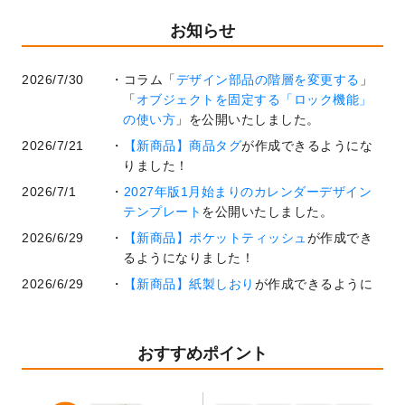
お知らせ
2026/7/30
コラム「
デザイン部品の階層を変更する
」
「
オブジェクトを固定する「ロック機能」
の使い方
」を公開いたしました。
2026/7/21
【新商品】商品タグ
が作成できるようにな
りました！
2026/7/1
2027年版1月始まりのカレンダーデザイン
テンプレート
を公開いたしました。
2026/6/29
【新商品】ポケットティッシュ
が作成でき
るようになりました！
2026/6/29
【新商品】紙製しおり
が作成できるように
なりました！
2026/6/22
コラム「
基本ツールの機能と使い方
」「
作
業効率を上げる便利な操作方法3選！
」を公
おすすめポイント
開いたしました。
2026/6/19
暑中見舞いのデザインテンプレート
を追加