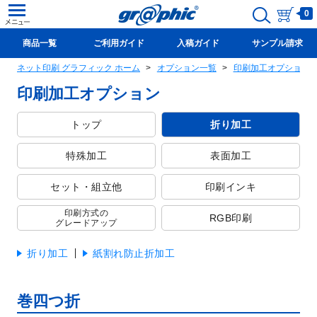
0
商品一覧
ご利用ガイド
入稿ガイド
サンプル請求
ネット印刷 グラフィック ホーム
オプション一覧
印刷加工オプション
新規会員登録(無料)
印刷加工オプション
トップ
折り加工
特殊加工
表面加工
セット・組立他
印刷インキ
印刷方式の
RGB印刷
グレードアップ
折り加工
紙割れ防止折加工
巻四つ折