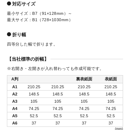
対応サイズ
最小サイズ：B7（91×128mm）～
最大サイズ：B1（728×1030mm）
折り幅
四等分した幅で折ります。
【当社標準の折幅】
※右開き・左開きが入れ替わっても作成可能です。
A判
裏表紙面
表紙面
A1
210.25
210.25
210.25
210.25
A2
148.5
148.5
148.5
148.5
A3
105
105
105
105
A4
74.25
74.25
74.25
74.25
A5
52.5
52.5
52.5
52.5
A6
37
37
37
37
(mm)