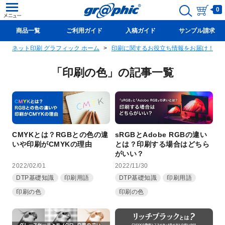
0
商品一覧
ご利用ガイド
入稿ガイド
サンプル請求
ネット印刷 グラフィック ホーム
印刷に関するお役立ち情報をお届け！グ
新規会員登録(無料)
「印刷の色」の記事一覧
CMYKとは？RGBとの色の違
sRGBとAdobe RGBの違い
いや印刷がCMYKの理由
とは？印刷する場合はどちら
がいい？
2022/02/01
2022/11/30
DTP基礎知識
印刷用語
DTP基礎知識
印刷用語
印刷の色
印刷の色