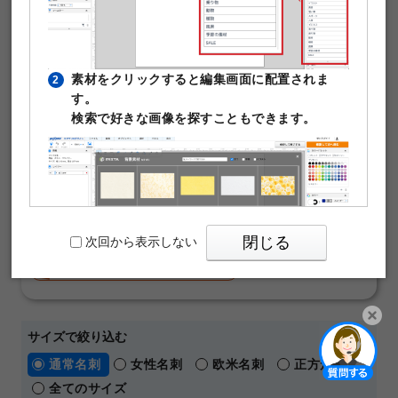
の名刺作成に使える無料デザインテンプレートです。写真
や文字を入れるだけで本格的な名刺が作成できます。テン
プレート編集は無料。そのまま印刷注文が可能です。
素材をクリックすると編集画面に配置されま
2
￥480
す。
50枚
(税込)
～
検索で好きな画像を探すこともできます。
通常名刺
オンデマンド
片面モノクロ
マットコート180kg
名刺の料金や仕様の詳細はこちら
【 人気の名刺デザインテーマ 】
おしゃれ
横向き
ビジネス
シンプル
閉じる
次回から表示しない
ショップカード
メッセージカード
パワーポイントテンプレート
サイズで絞り込む
PIXTAの透かし文字は印刷時に消えますのでご
3
開く
通常名刺
女性名刺
欧米名刺
正方形名刺
安心ください。
全てのサイズ