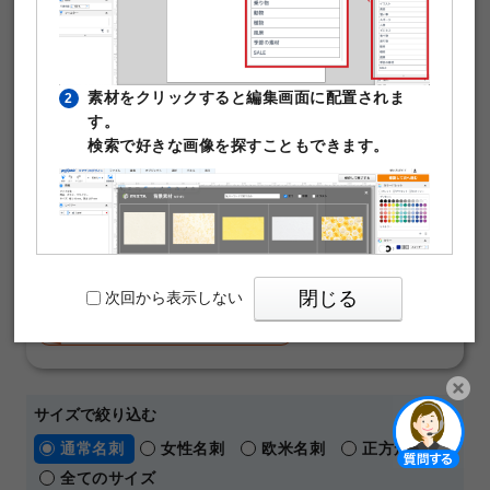
使える無料デザインテンプレートです。写真や文字を入れ
るだけで本格的な名刺が作成できます。テンプレート編集
は無料。そのまま印刷注文が可能です。
素材をクリックすると編集画面に配置されま
2
￥480
す。
50枚
(税込)
～
検索で好きな画像を探すこともできます。
通常名刺
オンデマンド
片面モノクロ
マットコート180kg
名刺の料金や仕様の詳細はこちら
【 人気の名刺デザインテーマ 】
おしゃれ
横向き
ビジネス
シンプル
閉じる
次回から表示しない
ショップカード
メッセージカード
パワーポイントテンプレート
サイズで絞り込む
PIXTAの透かし文字は印刷時に消えますのでご
3
開く
通常名刺
女性名刺
欧米名刺
正方形名刺
安心ください。
全てのサイズ