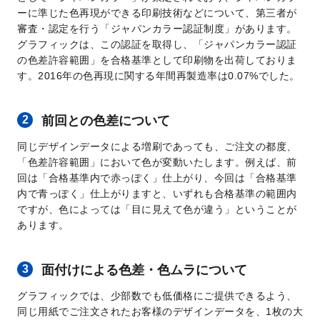
ーに準じた色再現ができる印刷技術などについて、第三者が
審査・認定を行う「ジャパンカラー認証制度」があります。
グラフィックは、この認証を取得し、「ジャパンカラー認証
の色差許容範囲」を合格基準として印刷物を出荷しておりま
す。2016年の色再現に関する年間再製造率は0.07%でした。
前回との色差について
同じデザインデータによる増刷であっても、ご注文の都度、
「色差許容範囲」において色が変動いたします。例えば、前
回は「合格基準内で赤っぽく」仕上がり、今回は「合格基準
内で青っぽく」仕上がりますと、いずれも合格基準の範囲内
ですが、色によっては「目に見えて色が違う」ということが
あります。
面付けによる色差・色ムラについて
グラフィックでは、少部数でも低価格にご提供できるよう、
同じ用紙でご注文されたお客様のデザインデータを、1枚の大