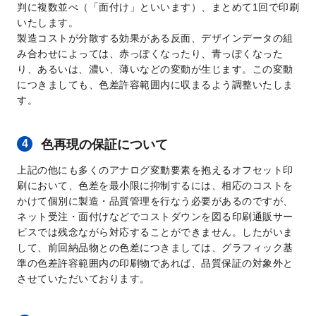
判に複数並べ（「面付け」といいます）、まとめて1回で印刷
いたします。
製造コストが分散する効果がある反面、デザインデータの組
み合わせによっては、赤っぽくなったり、青っぽくなった
り、あるいは、濃い、薄いなどの変動が生じます。この変動
につきましても、色差許容範囲内に収まるよう調整いたしま
す。
色再現の保証について
上記の他にも多くのアナログ変動要素を抱えるオフセット印
刷において、色差を最小限に抑制するには、相応のコストを
かけて個別に製造・品質管理を行なう必要があるのですが、
ネット受注・面付けなどでコストダウンを図る印刷通販サー
ビスでは残念ながら対応することができません。したがいま
して、前回納品物との色差につきましては、グラフィック基
準の色差許容範囲内の印刷物であれば、品質保証の対象外と
させていただいております。