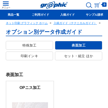
0
商品一覧
ご利用ガイド
入稿ガイド
サンプル請求
ネット印刷 グラフィック ホーム
入稿ガイド（テクニカルガイド）
オフ
新規会員登録(無料)
オプション別データ作成ガイド
特殊加工
表面加工
印刷インキ
セット・組立 ほか
表面加工
OPニス加工