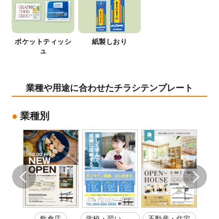
ポケットティッシ
紙製しおり
ュ
業種や用途に合わせたチラシテンプレート
業種別
店
飲食店
学校・習い
不動産・住宅
レジ