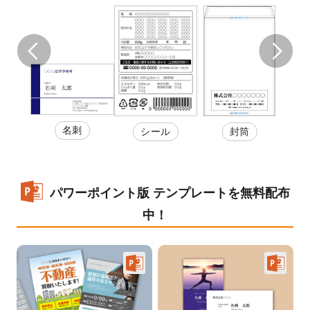
名刺
ラン
カー
シール
封筒
ット
券
パワーポイント版 テンプレートを無料配布
中！