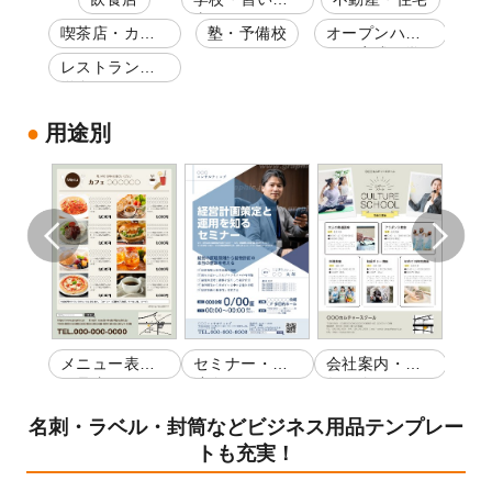
事・スクール
楽
ー・
喫茶店・カフ
塾・予備校
オープンハウ
ワー
ェ
ス・完成見学
プ
・蕎
レストラン・
会
洋食
用途別
キャン
メニュー表・
セミナー・講
会社案内・店
セミ
お品書き
演会
舗紹介
演会
名刺・ラベル・封筒などビジネス用品テンプレー
トも充実！