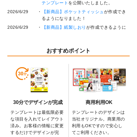
テンプレート
を公開いたしました。
2026/6/29
【新商品】ポケットティッシュ
が作成でき
るようになりました！
2026/6/29
【新商品】紙製しおり
が作成できるように
なりました！
2026/6/22
コラム「
基本ツールの機能と使い方
」「
作
業効率を上げる便利な操作方法3選！
」を公
おすすめポイント
開いたしました。
2026/6/19
暑中見舞いのデザインテンプレート
を追加
しました。
2026/5/28
【新商品】マグネットステッカー
が作成で
きるようになりました！
2026/5/21
コラム「
デザイン作成から入稿・確認まで
30分でデザインが完成
商用利用OK
の全4ステップを解説！
」を公開いたしまし
た。
テンプレートは最低限必要
テンプレートのデザインは
2026/4/23
コラム「
画像の配置・差し替え・トリミン
な項目を入れてレイアウト
当社オリジナル。商業用の
グ
」「
テンプレート間でパーツを流用する
済み。お客様の情報に変更
利用もOKですので安心し
方法
」を公開いたしました。
するだけでデザインが完
てご利用ください。