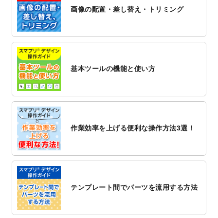
ト
を公開いたしました。
画像の配置・差し替え・トリミング
2022/12/1
プログラミング教室のチラシデザインテン
プレート
を追加しました。
2022/11/25
【新商品】封筒
が作成できるようになりま
した！
基本ツールの機能と使い方
2022/11/25
【新商品】クリアファイル
が作成できるよ
うになりました！
2022/11/4
のし紙のデザインテンプレート
を公開いた
しました。
2022/10/26
マッサージ・整体のチラシデザインテンプ
作業効率を上げる便利な操作方法3選！
レート
を追加しました。
2022/10/26
はり・灸のチラシデザインテンプレート
を
追加しました。
2022/10/20
箔押し年賀状のデザインテンプレート
を公
開いたしました。
テンプレート間でパーツを流用する方法
2022/10/14
年賀ポスターのデザインテンプレート
を公
開いたしました。
2022/10/6
チラシ作成から
ポスティング配布注文
まで