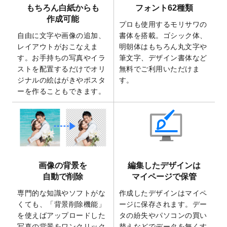
もちろん白紙からも
フォント62種類
2025/7/30
キャンバスプリントのデザインテンプレー
作成可能
ト
を追加いたしました。
プロも使用するモリサワの
自由に文字や画像の追加、
書体を搭載。ゴシック体、
2025/6/30
暑中見舞いのデザインテンプレート
を追加
レイアウトがおこなえま
明朝体はもちろん丸文字や
しました。
す。お手持ちの写真やイラ
筆文字、デザイン書体など
2025/6/27
キャンバスプリントのデザインテンプレー
ストを配置するだけでオリ
無料でご利用いただけま
ト
を追加いたしました。
ジナルの絵はがきやポスタ
す。
2025/6/24
2026年版1月始まりのカレンダーデザイン
ーを作ることもできます。
テンプレート
を公開いたしました。
2025/6/9
「
背景削除機能
」を実装しました。
2025/4/3
DMのデザインテンプレート
を追加しまし
た。
2025/2/21
マスキングテープのデザインテンプレート
画像の背景を
編集したデザインは
を追加しました。
自動で削除
マイページで保管
2025/2/4
マスキングテープのデザインテンプレート
を追加しました。
専門的な知識やソフトがな
作成したデザインはマイペ
くても、「背景削除機能」
ージに保存されます。デー
2025/1/15
配置できるデータ形式が増えました。
を使えばアップロードした
タの紛失やパソコンの買い
（pdf、psd、eps、tifに対応）
写真の背景をワンクリック
替えなどでデータを無くす