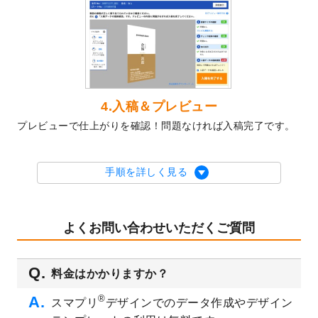
テンプレート
を公開いたしました。
2023/10/10
2024年辰年の年賀ポスターデザインテンプ
レート
を公開いたしました。
2023/10/4
箔押し年賀状のデザインテンプレート
を公
開いたしました。
2023/9/25
クリアファイル、封筒、うちわにてオリジ
4.入稿＆プレビュー
ナルデザインで作成できるようになりまし
プレビューで仕上がりを確認！問題なければ入稿完了です。
た！
2023/9/5
2024年辰年の年賀状デザインテンプレート
を公開いたしました。
手順を詳しく見る
2023/9/1
2024年版1月始まりのカレンダーデザイン
テンプレート
を公開いたしました。
2023/8/29
オリジナルサイズ、変型サイズで作成でき
よくお問い合わせいただくご質問
るようになりました！
2023/8/18
チケットのデザインテンプレート
を追加し
料金はかかりますか？
ました。
2023/8/7
【新商品】チケット
が作成できるようにな
®
スマプリ
デザインでのデータ作成やデザイン
りました！