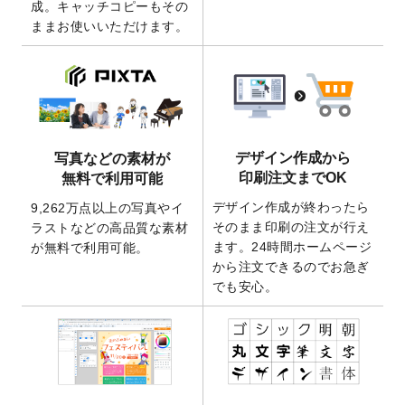
成。キャッチコピーもその
2026/4/21
アクリルキーホルダーのデザインテンプレ
ままお使いいただけます。
ート
を追加いたしました。
2026/3/17
【新商品】缶バッジ
が作成できるようにな
りました！
2025/12/22
【新商品】アクリルキーホルダー
が作成で
きるようになりました！
2025/12/22
2026年版4月始まりのカレンダーデザイン
デザイン作成から
写真などの素材が
テンプレート
を公開いたしました。
印刷注文までOK
無料で利用可能
2025/10/7
箔押し年賀状のデザインテンプレート
を公
デザイン作成が終わったら
9,262万点以上の写真やイ
開いたしました。
そのまま印刷の注文が行え
ラストなどの高品質な素材
2025/9/30
【新商品】クリアファイルバッグ
が作成で
ます。24時間ホームページ
が無料で利用可能。
きるようになりました！
から注文できるのでお急ぎ
でも安心。
2025/9/10
2026年午年の年賀状デザインテンプレート
を公開いたしました。
2025/9/10
喪中はがき・寒中見舞いのデザインテンプ
レート
を公開いたしました。
2025/8/1
9,160万点以上の写真やイラスト素材が無料
で使えるようになりました。