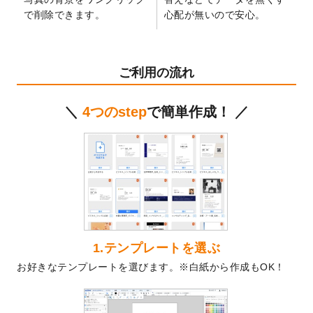
2024/12/24
2025年版4月始まりのカレンダーデザイン
で削除できます。
心配が無いので安心。
テンプレート
を公開いたしました。
2024/11/27
【新商品】マスキングテープ
が作成できる
ようになりました！
ご利用の流れ
2024/10/11
箔押し年賀状のデザインテンプレート
を公
開いたしました。
＼
4つのstep
で簡単作成！ ／
2024/9/11
ステッカーのデザインテンプレート
を追加
しました。
2024/9/9
2025年巳年の年賀状デザインテンプレート
を公開いたしました。
2024/9/9
喪中はがきのデザインテンプレート
を公開
いたしました。
2024/9/2
2025年版1月始まりのカレンダーデザイン
テンプレート
を公開いたしました。
1.テンプレートを選ぶ
2024/8/20
【新商品】コースター
が作成できるように
お好きなテンプレートを選びます。※白紙から作成もOK！
なりました！
2024/7/25
プラスチックカードのデザインテンプレー
ト
を追加しました。