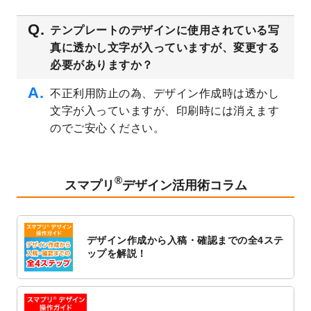
2023/3/16
シール・ラベルのデザインテンプレート
を
テンプレートのデザインに使用されている写
公開いたしました。
真に透かし文字が入っていますが、変更する
2023/3/13
封筒（長3、洋長3、角2）のデザインテンプ
必要がありますか？
レート
を追加しました。
2023/3/13
クリアファイルのデザインテンプレート
を
不正利用防止の為、デザイン作成時は透かし
追加しました。
文字が入っていますが、印刷時には消えます
2023/3/2
パワーポイント版テンプレートをダウンロ
のでご安心ください。
ードできるようになりました！
2023/2/24
クリアファイルのデザインテンプレート
を
追加しました。
®
スマプリ
デザイン活用術コラム
2023/1/13
4月始まりのカレンダーデザインテンプレー
ト
を追加しました。
2023/1/5
スタンプカードのデザインテンプレート
を
デザイン作成から入稿・確認までの全4ステ
追加しました。
ップを解説！
2022/12/26
サーバーメンテナンスに伴う全サービス停
止のお知らせ
2022/12/16
ポスターカレンダーのデザインテンプレー