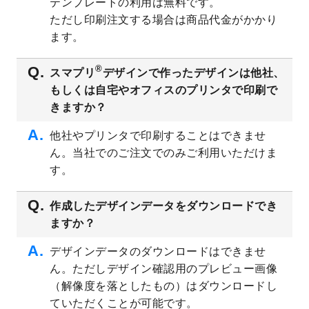
テンプレートの利用は無料です。
2023/8/2
美容・エステのチラシデザインテンプレー
ただし印刷注文する場合は商品代金がかかり
ト
を追加しました。
ます。
2023/6/28
暑中見舞いのデザインテンプレート
を公開
いたしました。
®
スマプリ
デザインで作ったデザインは他社、
2023/6/12
うちわのデザインテンプレート
を公開いた
もしくは自宅やオフィスのプリンタで印刷で
しました。
きますか？
2023/5/9
ランチョンマットのデザインテンプレート
を公開いたしました。
他社やプリンタで印刷することはできませ
ん。当社でのご注文でのみご利用いただけま
2023/5/9
書類カバー（見積書表紙）のデザインテン
プレート
を公開いたしました。
す。
2023/4/28
シール・ラベルのデザインテンプレート
を
追加しました。
作成したデザインデータをダウンロードでき
ますか？
2023/4/20
飲食店のチラシデザインテンプレート
を追
加しました。
デザインデータのダウンロードはできませ
2023/4/18
セミナー・講演会のチラシデザインテンプ
ん。ただしデザイン確認用のプレビュー画像
レート
を追加しました。
（解像度を落としたもの）はダウンロードし
2023/4/18
スポーツジム・フィットネスクラブのチラ
ていただくことが可能です。
シデザインテンプレート
を追加しました。