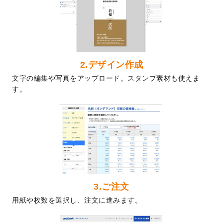
2024/7/9
回数券のデザインテンプレート
を追加しま
した。
2024/7/5
暑中見舞いのデザインテンプレート
を追加
しました。
2024/6/17
メッセージカードのデザインテンプレート
2.デザイン作成
を追加しました。
文字の編集や写真をアップロード。スタンプ素材も使えま
2024/6/14
【新商品】回数券
が作成できるようになり
す。
ました！
2024/5/22
エコノミータイプののぼり
が作成できるよ
うになりました！
2024/4/30
【新商品】のぼり
が作成できるようになり
ました！
2024/3/21
DMのデザインテンプレート
を追加しまし
た。
3.ご注文
2023/12/22
【新商品】ステッカー
が作成できるように
用紙や枚数を選択し、注文に進みます。
なりました！
2023/12/15
2024年版4月始まりのカレンダーデザイン