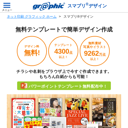
®
スマプリ
デザイン
ネット印刷 グラフィック ホーム
スマプリ®デザイン
無料テンプレートで
簡単デザイン作成
無料素材
テンプレート
デザイン料
写真やイラスト
4300
無料!
9262
点
万点
以上！
以上！
チラシや名刺をブラウザ上で今すぐ作成できます。
もちろん白紙からも可能！
パワーポイントテンプレート無料配布中！