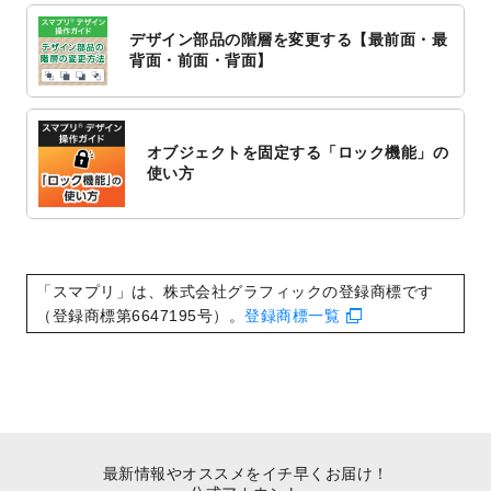
対応いたしました。
デザイン部品の階層を変更する【最前面・最
2022/10/1
2023年版1月始まりのカレンダーデザイン
背面・前面・背面】
テンプレート
を公開いたしました。
2022/9/21
コンサートのチラシデザインテンプレート
を追加しました。
オブジェクトを固定する「ロック機能」の
2022/9/5
年賀状のデザインテンプレート
を公開いた
使い方
しました。
2022/9/5
喪中はがきのデザインテンプレート
を公開
いたしました。
2022/8/24
印刷用データの解像度
を引き上げまし
「スマプリ」は、株式会社グラフィックの登録商標です
た！
（登録商標第6647195号）。
登録商標一覧
最新情報やオススメをイチ早くお届け！