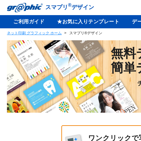
®
スマプリ
デザイン
ご利用ガイド
★お気に入りテンプレート
デ
ネット印刷 グラフィック ホーム
スマプリ®デザイン
無料
簡単
ワンクリックで