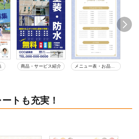
集
商品・サービス紹介
メニュー表・お品書
会
き
レートも充実！