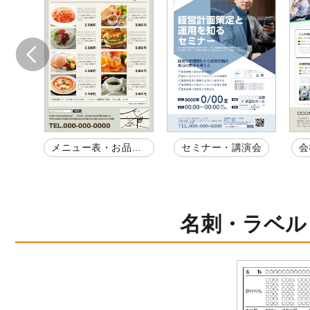
ペー
メニュー表・お品書
セミナー・講演会
会
き
名刺・ラベル