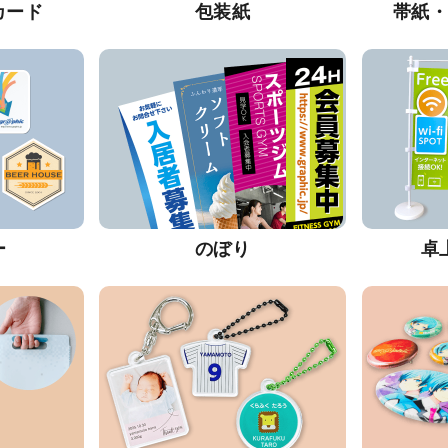
カード
包装紙
帯紙
ー
のぼり
卓