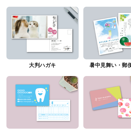
大判ハガキ
暑中見舞い・郵