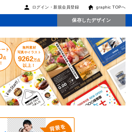
ログイン・新規会員登録
graphic TOPへ
保存したデザイン
無料素材
レート
写真やイラスト
0
9262
点
万点
！
以上！
。