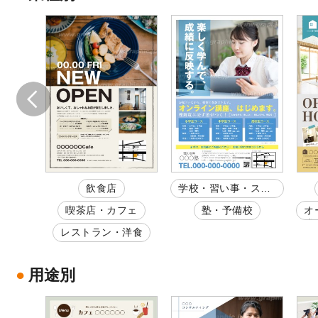
飲食店
学校・習い事・スク
ール
配弁
喫茶店・カフェ
塾・予備校
オ
成
麦屋
レストラン・洋食
用途別