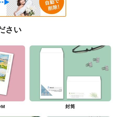
ださい
DM
封筒