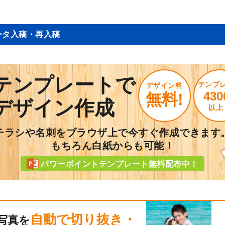
ータ入稿・再入稿
テンプレートで
テンプ
デザイン料
430
無料!
デザイン作成
以上
チラシや名刺をブラウザ上で今すぐ作成できます
もちろん白紙からも可能！
パワーポイントテンプレート無料配布中！
自動で切り抜き・
写真を