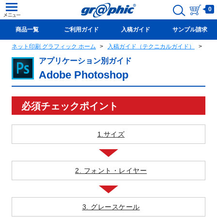
0
商品一覧
ご利用ガイド
入稿ガイド
サンプル請求
ネット印刷 グラフィック ホーム
入稿ガイド（テクニカルガイド）
アプ
新規会員登録(無料)
アプリケーション別ガイド
Adobe Photoshop
必須チェックポイント
1.サイズ
2. フォント・レイヤー
3. グレースケール