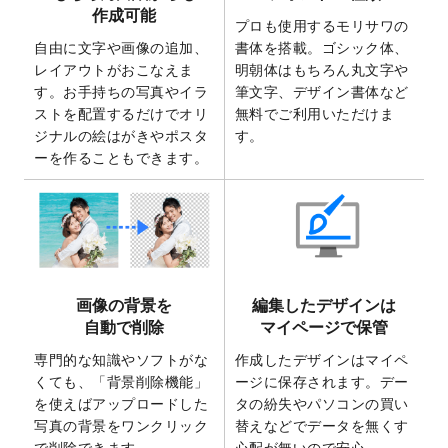
2025/7/30
キャンバスプリントのデザインテンプレー
作成可能
ト
を追加いたしました。
プロも使用するモリサワの
自由に文字や画像の追加、
書体を搭載。ゴシック体、
2025/6/30
暑中見舞いのデザインテンプレート
を追加
レイアウトがおこなえま
明朝体はもちろん丸文字や
しました。
す。お手持ちの写真やイラ
筆文字、デザイン書体など
2025/6/27
キャンバスプリントのデザインテンプレー
ストを配置するだけでオリ
無料でご利用いただけま
ト
を追加いたしました。
ジナルの絵はがきやポスタ
す。
2025/6/24
2026年版1月始まりのカレンダーデザイン
ーを作ることもできます。
テンプレート
を公開いたしました。
2025/6/9
「
背景削除機能
」を実装しました。
2025/4/3
DMのデザインテンプレート
を追加しまし
た。
2025/2/21
マスキングテープのデザインテンプレート
画像の背景を
編集したデザインは
を追加しました。
自動で削除
マイページで保管
2025/2/4
マスキングテープのデザインテンプレート
を追加しました。
専門的な知識やソフトがな
作成したデザインはマイペ
くても、「背景削除機能」
ージに保存されます。デー
2025/1/15
配置できるデータ形式が増えました。
を使えばアップロードした
タの紛失やパソコンの買い
（pdf、psd、eps、tifに対応）
写真の背景をワンクリック
替えなどでデータを無くす
2024/12/24
2025年版4月始まりのカレンダーデザイン
で削除できます。
心配が無いので安心。