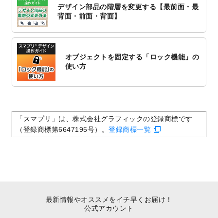
デザイン部品の階層を変更する【最前面・最
2022/10/1
2023年版1月始まりのカレンダーデザイン
背面・前面・背面】
テンプレート
を公開いたしました。
2022/9/21
コンサートのチラシデザインテンプレート
を追加しました。
オブジェクトを固定する「ロック機能」の
2022/9/5
年賀状のデザインテンプレート
を公開いた
使い方
しました。
2022/9/5
喪中はがきのデザインテンプレート
を公開
いたしました。
2022/8/24
印刷用データの解像度
を引き上げまし
「スマプリ」は、株式会社グラフィックの登録商標です
た！
（登録商標第6647195号）。
登録商標一覧
最新情報やオススメをイチ早くお届け！
公式アカウント