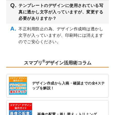
2023/3/16
シール・ラベルのデザインテンプレート
を
テンプレートのデザインに使用されている写
公開いたしました。
真に透かし文字が入っていますが、変更する
2023/3/13
封筒（長3、洋長3、角2）のデザインテンプ
必要がありますか？
レート
を追加しました。
2023/3/13
クリアファイルのデザインテンプレート
を
不正利用防止の為、デザイン作成時は透かし
追加しました。
文字が入っていますが、印刷時には消えます
2023/3/2
パワーポイント版テンプレートをダウンロ
のでご安心ください。
ードできるようになりました！
2023/2/24
クリアファイルのデザインテンプレート
を
追加しました。
®
スマプリ
デザイン活用術コラム
2023/1/13
4月始まりのカレンダーデザインテンプレー
ト
を追加しました。
2023/1/5
スタンプカードのデザインテンプレート
を
デザイン作成から入稿・確認までの全4ステ
追加しました。
ップを解説！
2022/12/26
サーバーメンテナンスに伴う全サービス停
止のお知らせ
2022/12/16
ポスターカレンダーのデザインテンプレー
ト
を公開いたしました。
画像の配置・差し替え・トリミング