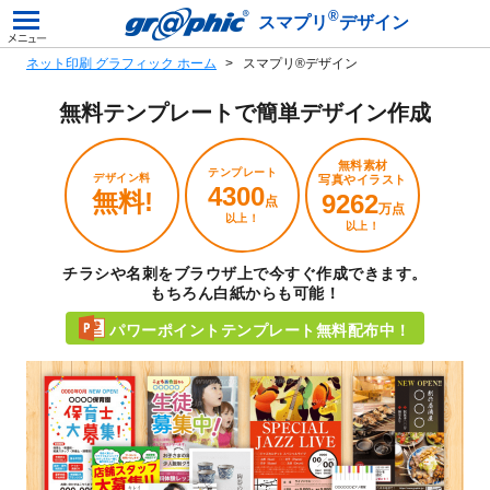
®
スマプリ
デザイン
ネット印刷 グラフィック ホーム
スマプリ®デザイン
無料テンプレートで
簡単デザイン作成
無料素材
テンプレート
デザイン料
写真やイラスト
4300
無料!
9262
点
万点
以上！
以上！
チラシや名刺をブラウザ上で今すぐ作成できます。
もちろん白紙からも可能！
パワーポイントテンプレート無料配布中！