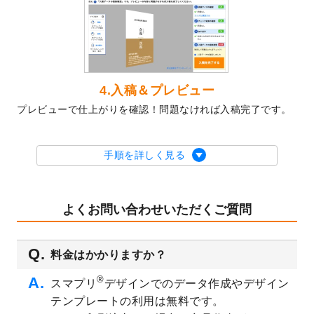
2023/10/10
2024年辰年の年賀ポスターデザインテンプ
レート
を公開いたしました。
2023/10/4
箔押し年賀状のデザインテンプレート
を公
開いたしました。
2023/9/25
クリアファイル、封筒、うちわにてオリジ
4.入稿＆プレビュー
ナルデザインで作成できるようになりまし
プレビューで仕上がりを確認！問題なければ入稿完了です。
た！
2023/9/5
2024年辰年の年賀状デザインテンプレート
を公開いたしました。
手順を詳しく見る
2023/9/1
2024年版1月始まりのカレンダーデザイン
テンプレート
を公開いたしました。
2023/8/29
オリジナルサイズ、変型サイズで作成でき
よくお問い合わせいただくご質問
るようになりました！
2023/8/18
チケットのデザインテンプレート
を追加し
料金はかかりますか？
ました。
2023/8/7
【新商品】チケット
が作成できるようにな
®
スマプリ
デザインでのデータ作成やデザイン
りました！
テンプレートの利用は無料です。
2023/8/2
美容・エステのチラシデザインテンプレー