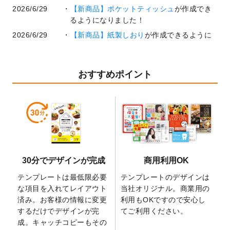
2026/6/29
【新商品】ポケットティッシュ
が作成でき
るようになりました！
2026/6/29
【新商品】紙製しおり
が作成できるように
なりました！
2026/6/22
コラム「
基本ツールの機能と使い方
」「
作
業効率を上げる便利な操作方法3選！
」を公
おすすめポイント
開いたしました。
2026/6/19
暑中見舞いのデザインテンプレート
を追加
しました。
2026/5/28
【新商品】マグネットステッカー
が作成で
きるようになりました！
2026/5/21
コラム「
デザイン作成から入稿・確認まで
30分でデザインが完成
商用利用OK
の全4ステップを解説！
」を公開いたしまし
た。
テンプレートは最低限必要
テンプレートのデザインは
2026/4/23
コラム「
画像の配置・差し替え・トリミン
な項目を入れてレイアウト
当社オリジナル。商業用の
グ
」「
テンプレート間でパーツを流用する
済み。お客様の情報に変更
利用もOKですので安心し
方法
」を公開いたしました。
するだけでデザインが完
てご利用ください。
成。キャッチコピーもその
2026/4/21
アクリルキーホルダーのデザインテンプレ