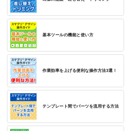
2022/12/1
プログラミング教室のチラシデザインテン
プレート
を追加しました。
2022/11/25
【新商品】封筒
が作成できるようになりま
した！
基本ツールの機能と使い方
2022/11/25
【新商品】クリアファイル
が作成できるよ
うになりました！
2022/11/4
のし紙のデザインテンプレート
を公開いた
しました。
2022/10/26
マッサージ・整体のチラシデザインテンプ
作業効率を上げる便利な操作方法3選！
レート
を追加しました。
2022/10/26
はり・灸のチラシデザインテンプレート
を
追加しました。
2022/10/20
箔押し年賀状のデザインテンプレート
を公
開いたしました。
テンプレート間でパーツを流用する方法
2022/10/14
年賀ポスターのデザインテンプレート
を公
開いたしました。
2022/10/6
チラシ作成から
ポスティング配布注文
まで
対応いたしました。