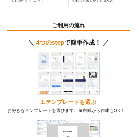
テンプレート
を公開いたしました。
2024/11/27
【新商品】マスキングテープ
が作成できる
ようになりました！
ご利用の流れ
2024/10/11
箔押し年賀状のデザインテンプレート
を公
開いたしました。
＼
4つのstep
で簡単作成！ ／
2024/9/11
ステッカーのデザインテンプレート
を追加
しました。
2024/9/9
2025年巳年の年賀状デザインテンプレート
を公開いたしました。
2024/9/9
喪中はがきのデザインテンプレート
を公開
いたしました。
2024/9/2
2025年版1月始まりのカレンダーデザイン
テンプレート
を公開いたしました。
1.テンプレートを選ぶ
2024/8/20
【新商品】コースター
が作成できるように
お好きなテンプレートを選びます。※白紙から作成もOK！
なりました！
2024/7/25
プラスチックカードのデザインテンプレー
ト
を追加しました。