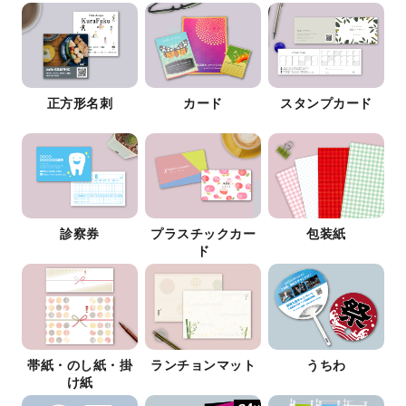
正方形名刺
カード
スタンプカード
診察券
プラスチックカー
包装紙
ド
帯紙・のし紙・掛
ランチョンマット
うちわ
け紙