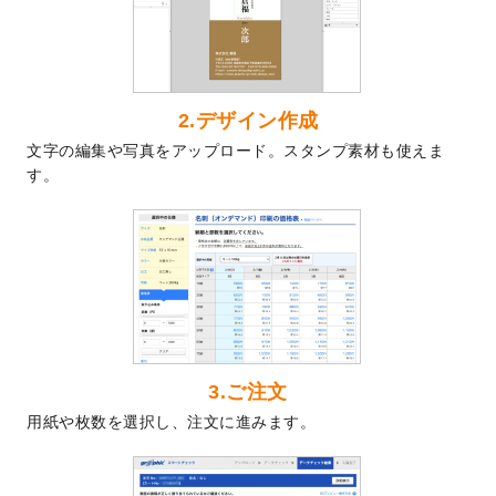
2024/7/9
回数券のデザインテンプレート
を追加しま
した。
2024/7/5
暑中見舞いのデザインテンプレート
を追加
しました。
2024/6/17
メッセージカードのデザインテンプレート
2.デザイン作成
を追加しました。
文字の編集や写真をアップロード。スタンプ素材も使えま
2024/6/14
【新商品】回数券
が作成できるようになり
す。
ました！
2024/5/22
エコノミータイプののぼり
が作成できるよ
うになりました！
2024/4/30
【新商品】のぼり
が作成できるようになり
ました！
2024/3/21
DMのデザインテンプレート
を追加しまし
た。
3.ご注文
2023/12/22
【新商品】ステッカー
が作成できるように
用紙や枚数を選択し、注文に進みます。
なりました！
2023/12/15
2024年版4月始まりのカレンダーデザイン
テンプレート
を公開いたしました。