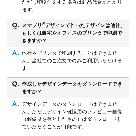
ただし印刷注文する場合は商品代金がかかり
ト
を追加しました。
ます。
2023/6/28
暑中見舞いのデザインテンプレート
を公開
いたしました。
®
スマプリ
デザインで作ったデザインは他社、
2023/6/12
うちわのデザインテンプレート
を公開いた
もしくは自宅やオフィスのプリンタで印刷で
しました。
きますか？
2023/5/9
ランチョンマットのデザインテンプレート
を公開いたしました。
他社やプリンタで印刷することはできませ
ん。当社でのご注文でのみご利用いただけま
2023/5/9
書類カバー（見積書表紙）のデザインテン
プレート
を公開いたしました。
す。
2023/4/28
シール・ラベルのデザインテンプレート
を
追加しました。
作成したデザインデータをダウンロードでき
ますか？
2023/4/20
飲食店のチラシデザインテンプレート
を追
加しました。
デザインデータのダウンロードはできませ
2023/4/18
セミナー・講演会のチラシデザインテンプ
ん。ただしデザイン確認用のプレビュー画像
レート
を追加しました。
（解像度を落としたもの）はダウンロードし
2023/4/18
スポーツジム・フィットネスクラブのチラ
ていただくことが可能です。
シデザインテンプレート
を追加しました。