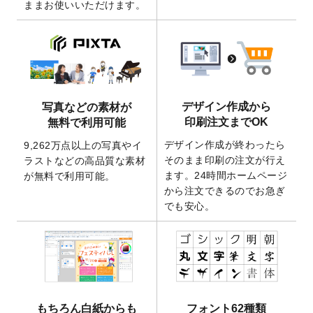
ままお使いいただけます。
ート
を追加いたしました。
2026/3/17
【新商品】缶バッジ
が作成できるようにな
りました！
2025/12/22
【新商品】アクリルキーホルダー
が作成で
きるようになりました！
2025/12/22
2026年版4月始まりのカレンダーデザイン
デザイン作成から
写真などの素材が
テンプレート
を公開いたしました。
印刷注文までOK
無料で利用可能
2025/10/7
箔押し年賀状のデザインテンプレート
を公
デザイン作成が終わったら
9,262万点以上の写真やイ
開いたしました。
そのまま印刷の注文が行え
ラストなどの高品質な素材
2025/9/30
【新商品】クリアファイルバッグ
が作成で
ます。24時間ホームページ
が無料で利用可能。
きるようになりました！
から注文できるのでお急ぎ
でも安心。
2025/9/10
2026年午年の年賀状デザインテンプレート
を公開いたしました。
2025/9/10
喪中はがき・寒中見舞いのデザインテンプ
レート
を公開いたしました。
2025/8/1
9,160万点以上の写真やイラスト素材が無料
で使えるようになりました。
もちろん白紙からも
フォント62種類