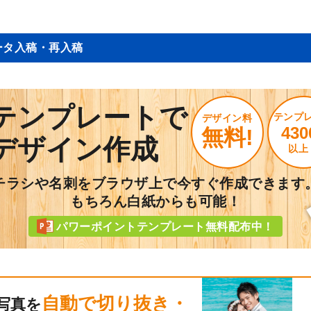
ータ入稿・再入稿
テンプレートで
テンプ
デザイン料
430
無料!
デザイン作成
以上
チラシや名刺をブラウザ上で今すぐ作成できます
もちろん白紙からも可能！
パワーポイントテンプレート無料配布中！
自動で切り抜き・
写真を