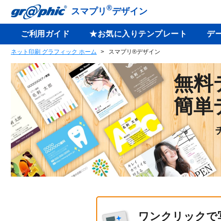
®
スマプリ
デザイン
ご利用ガイド
★お気に入りテンプレート
デ
ネット印刷 グラフィック ホーム
スマプリ®デザイン
無料
簡単
ワンクリックで