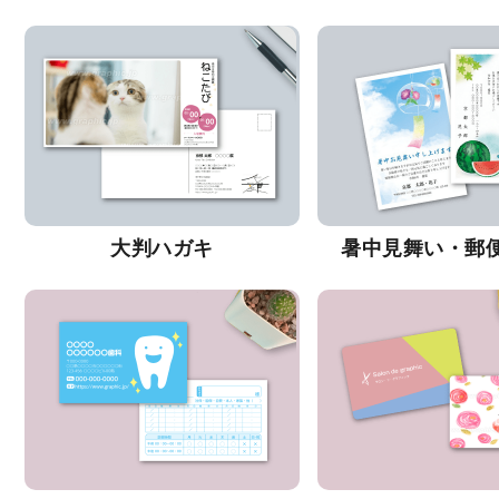
大判ハガキ
暑中見舞い・郵