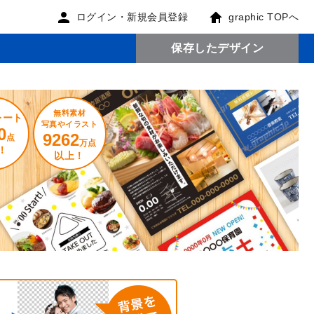
ログイン・新規会員登録
graphic TOPへ
保存したデザイン
無料素材
レート
写真やイラスト
0
9262
点
万点
！
以上！
。