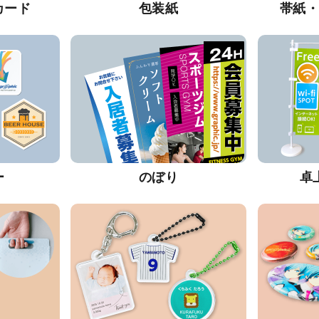
カード
包装紙
帯紙
ー
のぼり
卓