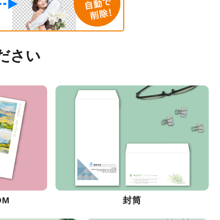
ださい
DM
封筒