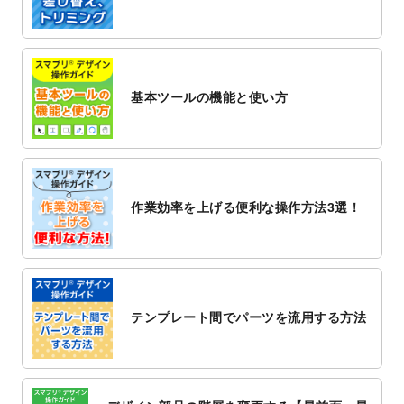
2022/12/1
プログラミング教室のチラシデザインテン
プレート
を追加しました。
2022/11/25
【新商品】封筒
が作成できるようになりま
した！
基本ツールの機能と使い方
2022/11/25
【新商品】クリアファイル
が作成できるよ
うになりました！
2022/11/4
のし紙のデザインテンプレート
を公開いた
しました。
2022/10/26
マッサージ・整体のチラシデザインテンプ
作業効率を上げる便利な操作方法3選！
レート
を追加しました。
2022/10/26
はり・灸のチラシデザインテンプレート
を
追加しました。
2022/10/20
箔押し年賀状のデザインテンプレート
を公
開いたしました。
テンプレート間でパーツを流用する方法
2022/10/14
年賀ポスターのデザインテンプレート
を公
開いたしました。
2022/10/6
チラシ作成から
ポスティング配布注文
まで
対応いたしました。