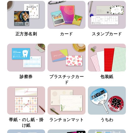
正方形名刺
カード
スタンプカード
診察券
プラスチックカー
包装紙
ド
帯紙・のし紙・掛
ランチョンマット
うちわ
け紙