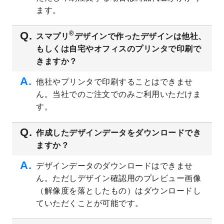
ト
を追加しました。
ます。
2023/6/28
暑中見舞いのデザインテンプレート
を公開
いたしました。
®
スマプリ
デザインで作ったデザインは他社、
2023/6/12
うちわのデザインテンプレート
を公開いた
もしくは自宅やオフィスのプリンタで印刷で
しました。
きますか？
2023/5/9
ランチョンマットのデザインテンプレート
を公開いたしました。
他社やプリンタで印刷することはできませ
ん。当社でのご注文でのみご利用いただけま
2023/5/9
書類カバー（見積書表紙）のデザインテン
プレート
を公開いたしました。
す。
2023/4/28
シール・ラベルのデザインテンプレート
を
追加しました。
作成したデザインデータをダウンロードでき
ますか？
2023/4/20
飲食店のチラシデザインテンプレート
を追
加しました。
デザインデータのダウンロードはできませ
2023/4/18
セミナー・講演会のチラシデザインテンプ
ん。ただしデザイン確認用のプレビュー画像
レート
を追加しました。
（解像度を落としたもの）はダウンロードし
2023/4/18
スポーツジム・フィットネスクラブのチラ
ていただくことが可能です。
シデザインテンプレート
を追加しました。
2023/3/16
シール・ラベルのデザインテンプレート
を