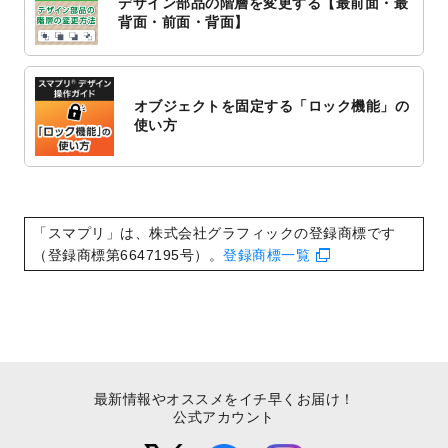
デザイン部品の階層を変更する【最前面・最
2022/10/1
2023年版1月始まりのカレンダーデザイン
背面・前面・背面】
テンプレート
を公開いたしました。
2022/9/21
コンサートのチラシデザインテンプレート
を追加しました。
オブジェクトを固定する「ロック機能」の
2022/9/5
年賀状のデザインテンプレート
を公開いた
使い方
しました。
2022/9/5
喪中はがきのデザインテンプレート
を公開
いたしました。
2022/8/24
印刷用データの解像度
を引き上げまし
「スマプリ」は、株式会社グラフィックの登録商標です
た！
（登録商標第6647195号）。
登録商標一覧
最新情報やオススメをイチ早くお届け！
公式アカウント