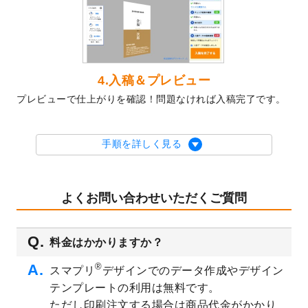
2023/10/10
2024年辰年の年賀ポスターデザインテンプ
レート
を公開いたしました。
2023/10/4
箔押し年賀状のデザインテンプレート
を公
開いたしました。
2023/9/25
クリアファイル、封筒、うちわにてオリジ
4.入稿＆プレビュー
ナルデザインで作成できるようになりまし
プレビューで仕上がりを確認！問題なければ入稿完了です。
た！
2023/9/5
2024年辰年の年賀状デザインテンプレート
を公開いたしました。
手順を詳しく見る
2023/9/1
2024年版1月始まりのカレンダーデザイン
テンプレート
を公開いたしました。
2023/8/29
オリジナルサイズ、変型サイズで作成でき
よくお問い合わせいただくご質問
るようになりました！
2023/8/18
チケットのデザインテンプレート
を追加し
料金はかかりますか？
ました。
2023/8/7
【新商品】チケット
が作成できるようにな
®
スマプリ
デザインでのデータ作成やデザイン
りました！
テンプレートの利用は無料です。
2023/8/2
美容・エステのチラシデザインテンプレー
ただし印刷注文する場合は商品代金がかかり