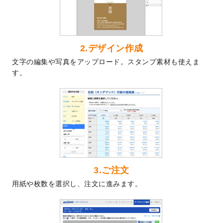
した。
2024/7/5
暑中見舞いのデザインテンプレート
を追加
しました。
2024/6/17
メッセージカードのデザインテンプレート
2.デザイン作成
を追加しました。
文字の編集や写真をアップロード。スタンプ素材も使えま
2024/6/14
【新商品】回数券
が作成できるようになり
す。
ました！
2024/5/22
エコノミータイプののぼり
が作成できるよ
うになりました！
2024/4/30
【新商品】のぼり
が作成できるようになり
ました！
2024/3/21
DMのデザインテンプレート
を追加しまし
た。
3.ご注文
2023/12/22
【新商品】ステッカー
が作成できるように
用紙や枚数を選択し、注文に進みます。
なりました！
2023/12/15
2024年版4月始まりのカレンダーデザイン
テンプレート
を公開いたしました。