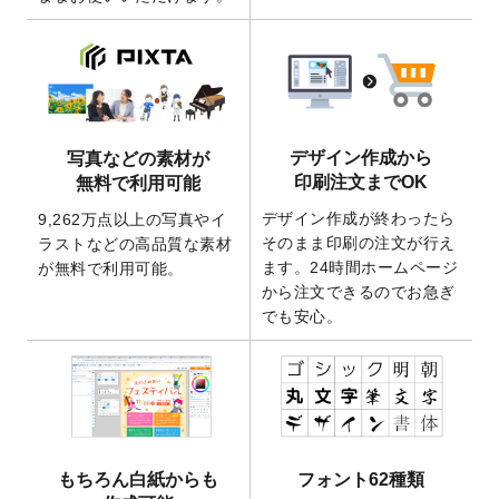
ート
を追加いたしました。
2026/3/17
【新商品】缶バッジ
が作成できるようにな
りました！
2025/12/22
【新商品】アクリルキーホルダー
が作成で
きるようになりました！
2025/12/22
2026年版4月始まりのカレンダーデザイン
デザイン作成から
写真などの素材が
テンプレート
を公開いたしました。
印刷注文までOK
無料で利用可能
2025/10/7
箔押し年賀状のデザインテンプレート
を公
デザイン作成が終わったら
9,262万点以上の写真やイ
開いたしました。
そのまま印刷の注文が行え
ラストなどの高品質な素材
2025/9/30
【新商品】クリアファイルバッグ
が作成で
ます。24時間ホームページ
が無料で利用可能。
きるようになりました！
から注文できるのでお急ぎ
でも安心。
2025/9/10
2026年午年の年賀状デザインテンプレート
を公開いたしました。
2025/9/10
喪中はがき・寒中見舞いのデザインテンプ
レート
を公開いたしました。
2025/8/1
9,160万点以上の写真やイラスト素材が無料
で使えるようになりました。
もちろん白紙からも
フォント62種類
2025/7/30
キャンバスプリントのデザインテンプレー