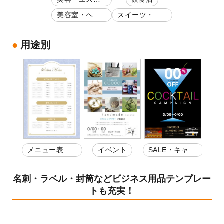
サロン
美容室・ヘア
スイーツ・ケ
サロン
ーキ屋
用途別
メニュー表・
イベント
SALE・キャン
お品書き
ペーン
名刺・ラベル・封筒などビジネス用品テンプレー
トも充実！