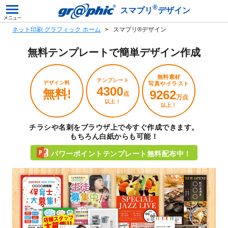
®
スマプリ
デザイン
ネット印刷 グラフィック ホーム
スマプリ®デザイン
無料テンプレートで
簡単デザイン作成
無料素材
テンプレート
デザイン料
写真やイラスト
4300
無料!
9262
点
万点
以上！
以上！
チラシや名刺をブラウザ上で今すぐ作成できます。
もちろん白紙からも可能！
パワーポイントテンプレート無料配布中！