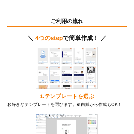
テンプレート
を公開いたしました。
2024/11/27
【新商品】マスキングテープ
が作成できる
ようになりました！
ご利用の流れ
2024/10/11
箔押し年賀状のデザインテンプレート
を公
開いたしました。
＼
4つのstep
で簡単作成！ ／
2024/9/11
ステッカーのデザインテンプレート
を追加
しました。
2024/9/9
2025年巳年の年賀状デザインテンプレート
を公開いたしました。
2024/9/9
喪中はがきのデザインテンプレート
を公開
いたしました。
2024/9/2
2025年版1月始まりのカレンダーデザイン
テンプレート
を公開いたしました。
1.テンプレートを選ぶ
2024/8/20
【新商品】コースター
が作成できるように
お好きなテンプレートを選びます。※白紙から作成もOK！
なりました！
2024/7/25
プラスチックカードのデザインテンプレー
ト
を追加しました。
2024/7/9
回数券のデザインテンプレート
を追加しま