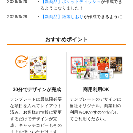
2026/6/29
【新商品】ポケットティッシュ
が作成でき
るようになりました！
2026/6/29
【新商品】紙製しおり
が作成できるように
なりました！
2026/6/22
コラム「
基本ツールの機能と使い方
」「
作
業効率を上げる便利な操作方法3選！
」を公
おすすめポイント
開いたしました。
2026/6/19
暑中見舞いのデザインテンプレート
を追加
しました。
2026/5/28
【新商品】マグネットステッカー
が作成で
きるようになりました！
2026/5/21
コラム「
デザイン作成から入稿・確認まで
30分でデザインが完成
商用利用OK
の全4ステップを解説！
」を公開いたしまし
た。
テンプレートは最低限必要
テンプレートのデザインは
2026/4/23
コラム「
画像の配置・差し替え・トリミン
な項目を入れてレイアウト
当社オリジナル。商業用の
グ
」「
テンプレート間でパーツを流用する
済み。お客様の情報に変更
利用もOKですので安心し
方法
」を公開いたしました。
するだけでデザインが完
てご利用ください。
成。キャッチコピーもその
2026/4/21
アクリルキーホルダーのデザインテンプレ
ままお使いいただけます。