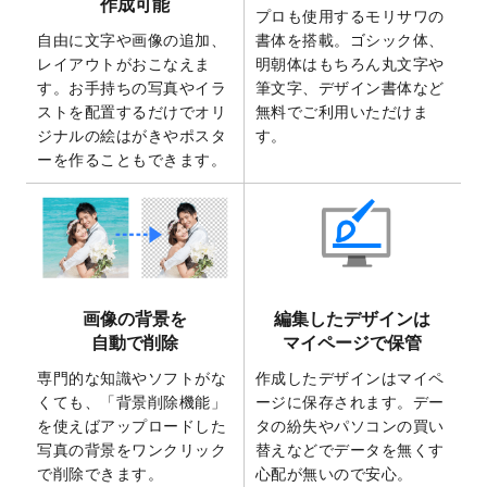
作成可能
ト
を追加いたしました。
プロも使用するモリサワの
自由に文字や画像の追加、
書体を搭載。ゴシック体、
2025/6/30
暑中見舞いのデザインテンプレート
を追加
レイアウトがおこなえま
明朝体はもちろん丸文字や
しました。
す。お手持ちの写真やイラ
筆文字、デザイン書体など
2025/6/27
キャンバスプリントのデザインテンプレー
ストを配置するだけでオリ
無料でご利用いただけま
ト
を追加いたしました。
ジナルの絵はがきやポスタ
す。
2025/6/24
2026年版1月始まりのカレンダーデザイン
ーを作ることもできます。
テンプレート
を公開いたしました。
2025/6/9
「
背景削除機能
」を実装しました。
2025/4/3
DMのデザインテンプレート
を追加しまし
た。
2025/2/21
マスキングテープのデザインテンプレート
画像の背景を
編集したデザインは
を追加しました。
自動で削除
マイページで保管
2025/2/4
マスキングテープのデザインテンプレート
を追加しました。
専門的な知識やソフトがな
作成したデザインはマイペ
くても、「背景削除機能」
ージに保存されます。デー
2025/1/15
配置できるデータ形式が増えました。
を使えばアップロードした
タの紛失やパソコンの買い
（pdf、psd、eps、tifに対応）
写真の背景をワンクリック
替えなどでデータを無くす
2024/12/24
2025年版4月始まりのカレンダーデザイン
で削除できます。
心配が無いので安心。