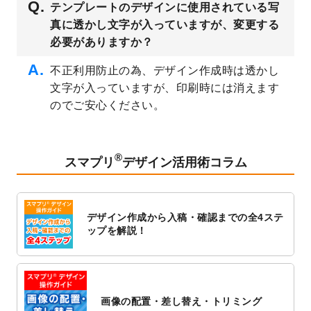
テンプレートのデザインに使用されている写
公開いたしました。
真に透かし文字が入っていますが、変更する
2023/3/13
封筒（長3、洋長3、角2）のデザインテンプ
必要がありますか？
レート
を追加しました。
2023/3/13
クリアファイルのデザインテンプレート
を
不正利用防止の為、デザイン作成時は透かし
追加しました。
文字が入っていますが、印刷時には消えます
2023/3/2
パワーポイント版テンプレートをダウンロ
のでご安心ください。
ードできるようになりました！
2023/2/24
クリアファイルのデザインテンプレート
を
追加しました。
®
スマプリ
デザイン活用術コラム
2023/1/13
4月始まりのカレンダーデザインテンプレー
ト
を追加しました。
2023/1/5
スタンプカードのデザインテンプレート
を
デザイン作成から入稿・確認までの全4ステ
追加しました。
ップを解説！
2022/12/26
サーバーメンテナンスに伴う全サービス停
止のお知らせ
2022/12/16
ポスターカレンダーのデザインテンプレー
ト
を公開いたしました。
画像の配置・差し替え・トリミング