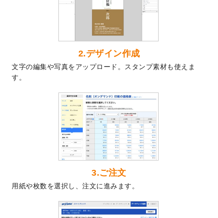
2024/7/9
回数券のデザインテンプレート
を追加しま
した。
2024/7/5
暑中見舞いのデザインテンプレート
を追加
しました。
2024/6/17
メッセージカードのデザインテンプレート
2.デザイン作成
を追加しました。
文字の編集や写真をアップロード。スタンプ素材も使えま
2024/6/14
【新商品】回数券
が作成できるようになり
す。
ました！
2024/5/22
エコノミータイプののぼり
が作成できるよ
うになりました！
2024/4/30
【新商品】のぼり
が作成できるようになり
ました！
2024/3/21
DMのデザインテンプレート
を追加しまし
た。
3.ご注文
2023/12/22
【新商品】ステッカー
が作成できるように
用紙や枚数を選択し、注文に進みます。
なりました！
2023/12/15
2024年版4月始まりのカレンダーデザイン
テンプレート
を公開いたしました。