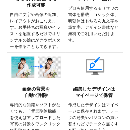
2025/7/30
キャンバスプリントのデザインテンプレー
作成可能
ト
を追加いたしました。
プロも使用するモリサワの
自由に文字や画像の追加、
書体を搭載。ゴシック体、
2025/6/30
暑中見舞いのデザインテンプレート
を追加
レイアウトがおこなえま
明朝体はもちろん丸文字や
しました。
す。お手持ちの写真やイラ
筆文字、デザイン書体など
2025/6/27
キャンバスプリントのデザインテンプレー
ストを配置するだけでオリ
無料でご利用いただけま
ト
を追加いたしました。
ジナルの絵はがきやポスタ
す。
2025/6/24
2026年版1月始まりのカレンダーデザイン
ーを作ることもできます。
テンプレート
を公開いたしました。
2025/6/9
「
背景削除機能
」を実装しました。
2025/4/3
DMのデザインテンプレート
を追加しまし
た。
2025/2/21
マスキングテープのデザインテンプレート
画像の背景を
編集したデザインは
を追加しました。
自動で削除
マイページで保管
2025/2/4
マスキングテープのデザインテンプレート
を追加しました。
専門的な知識やソフトがな
作成したデザインはマイペ
くても、「背景削除機能」
ージに保存されます。デー
2025/1/15
配置できるデータ形式が増えました。
を使えばアップロードした
タの紛失やパソコンの買い
（pdf、psd、eps、tifに対応）
写真の背景をワンクリック
替えなどでデータを無くす
2024/12/24
2025年版4月始まりのカレンダーデザイン