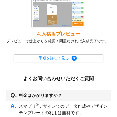
2023/10/10
2024年辰年の年賀ポスターデザインテンプ
レート
を公開いたしました。
2023/10/4
箔押し年賀状のデザインテンプレート
を公
開いたしました。
2023/9/25
クリアファイル、封筒、うちわにてオリジ
4.入稿＆プレビュー
ナルデザインで作成できるようになりまし
プレビューで仕上がりを確認！問題なければ入稿完了です。
た！
2023/9/5
2024年辰年の年賀状デザインテンプレート
を公開いたしました。
手順を詳しく見る
2023/9/1
2024年版1月始まりのカレンダーデザイン
テンプレート
を公開いたしました。
2023/8/29
オリジナルサイズ、変型サイズで作成でき
よくお問い合わせいただくご質問
るようになりました！
2023/8/18
チケットのデザインテンプレート
を追加し
料金はかかりますか？
ました。
2023/8/7
【新商品】チケット
が作成できるようにな
®
スマプリ
デザインでのデータ作成やデザイン
りました！
テンプレートの利用は無料です。
2023/8/2
美容・エステのチラシデザインテンプレー