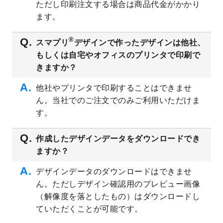
ただし印刷注文する場合は商品代金がかかり
ト
を追加しました。
ます。
2023/6/28
暑中見舞いのデザインテンプレート
を公開
いたしました。
®
スマプリ
デザインで作ったデザインは他社、
2023/6/12
うちわのデザインテンプレート
を公開いた
もしくは自宅やオフィスのプリンタで印刷で
しました。
きますか？
2023/5/9
ランチョンマットのデザインテンプレート
を公開いたしました。
他社やプリンタで印刷することはできませ
ん。当社でのご注文でのみご利用いただけま
2023/5/9
書類カバー（見積書表紙）のデザインテン
プレート
を公開いたしました。
す。
2023/4/28
シール・ラベルのデザインテンプレート
を
追加しました。
作成したデザインデータをダウンロードでき
ますか？
2023/4/20
飲食店のチラシデザインテンプレート
を追
加しました。
デザインデータのダウンロードはできませ
2023/4/18
セミナー・講演会のチラシデザインテンプ
ん。ただしデザイン確認用のプレビュー画像
レート
を追加しました。
（解像度を落としたもの）はダウンロードし
2023/4/18
スポーツジム・フィットネスクラブのチラ
ていただくことが可能です。
シデザインテンプレート
を追加しました。