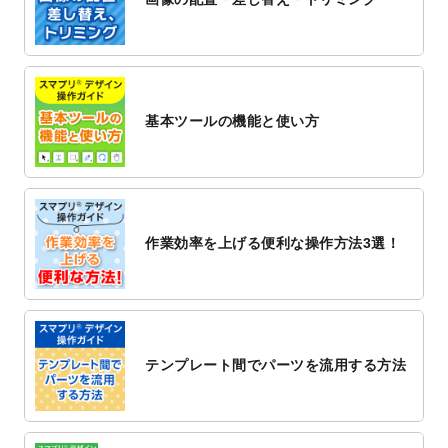
2022/12/1
プログラミング教室のチラシデザインテン
プレート
を追加しました。
2022/11/25
【新商品】封筒
が作成できるようになりま
した！
基本ツールの機能と使い方
2022/11/25
【新商品】クリアファイル
が作成できるよ
うになりました！
2022/11/4
のし紙のデザインテンプレート
を公開いた
しました。
2022/10/26
マッサージ・整体のチラシデザインテンプ
作業効率を上げる便利な操作方法3選！
レート
を追加しました。
2022/10/26
はり・灸のチラシデザインテンプレート
を
追加しました。
2022/10/20
箔押し年賀状のデザインテンプレート
を公
開いたしました。
テンプレート間でパーツを流用する方法
2022/10/14
年賀ポスターのデザインテンプレート
を公
開いたしました。
2022/10/6
チラシ作成から
ポスティング配布注文
まで