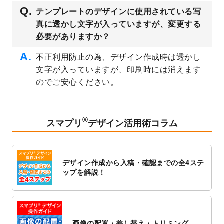
2023/3/16
シール・ラベルのデザインテンプレート
を
テンプレートのデザインに使用されている写
公開いたしました。
真に透かし文字が入っていますが、変更する
2023/3/13
封筒（長3、洋長3、角2）のデザインテンプ
必要がありますか？
レート
を追加しました。
2023/3/13
クリアファイルのデザインテンプレート
を
不正利用防止の為、デザイン作成時は透かし
追加しました。
文字が入っていますが、印刷時には消えます
2023/3/2
パワーポイント版テンプレートをダウンロ
のでご安心ください。
ードできるようになりました！
2023/2/24
クリアファイルのデザインテンプレート
を
追加しました。
®
スマプリ
デザイン活用術コラム
2023/1/13
4月始まりのカレンダーデザインテンプレー
ト
を追加しました。
2023/1/5
スタンプカードのデザインテンプレート
を
デザイン作成から入稿・確認までの全4ステ
追加しました。
ップを解説！
2022/12/26
サーバーメンテナンスに伴う全サービス停
止のお知らせ
2022/12/16
ポスターカレンダーのデザインテンプレー
ト
を公開いたしました。
画像の配置・差し替え・トリミング