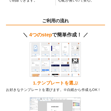
で削除できます。
心配が無いので安心。
テンプレート
を公開いたしました。
2024/11/27
【新商品】マスキングテープ
が作成できる
ようになりました！
ご利用の流れ
2024/10/11
箔押し年賀状のデザインテンプレート
を公
開いたしました。
＼
4つのstep
で簡単作成！ ／
2024/9/11
ステッカーのデザインテンプレート
を追加
しました。
2024/9/9
2025年巳年の年賀状デザインテンプレート
を公開いたしました。
2024/9/9
喪中はがきのデザインテンプレート
を公開
いたしました。
2024/9/2
2025年版1月始まりのカレンダーデザイン
テンプレート
を公開いたしました。
1.テンプレートを選ぶ
2024/8/20
【新商品】コースター
が作成できるように
お好きなテンプレートを選びます。※白紙から作成もOK！
なりました！
2024/7/25
プラスチックカードのデザインテンプレー
ト
を追加しました。