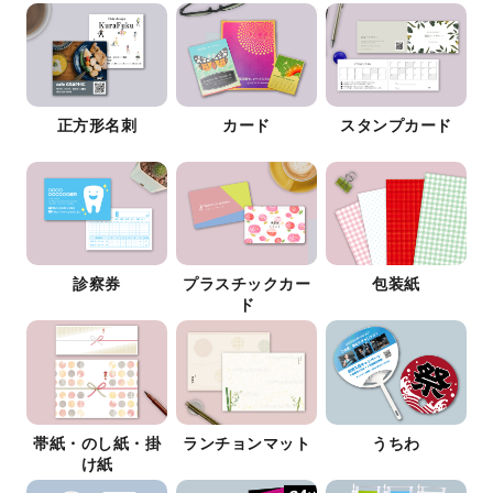
正方形名刺
カード
スタンプカード
診察券
プラスチックカー
包装紙
ド
帯紙・のし紙・掛
ランチョンマット
うちわ
け紙