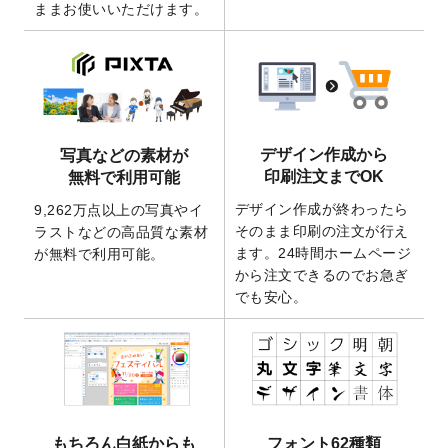
ままお使いいただけます。
ート
を追加いたしました。
2026/3/17
【新商品】缶バッジ
が作成できるようにな
りました！
2025/12/22
【新商品】アクリルキーホルダー
が作成で
きるようになりました！
2025/12/22
2026年版4月始まりのカレンダーデザイン
デザイン作成から
写真などの素材が
テンプレート
を公開いたしました。
印刷注文までOK
無料で利用可能
2025/10/7
箔押し年賀状のデザインテンプレート
を公
デザイン作成が終わったら
9,262万点以上の写真やイ
開いたしました。
そのまま印刷の注文が行え
ラストなどの高品質な素材
2025/9/30
【新商品】クリアファイルバッグ
が作成で
ます。24時間ホームページ
が無料で利用可能。
きるようになりました！
から注文できるのでお急ぎ
でも安心。
2025/9/10
2026年午年の年賀状デザインテンプレート
を公開いたしました。
2025/9/10
喪中はがき・寒中見舞いのデザインテンプ
レート
を公開いたしました。
2025/8/1
9,160万点以上の写真やイラスト素材が無料
で使えるようになりました。
もちろん白紙からも
フォント62種類