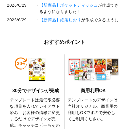
2026/6/29
【新商品】ポケットティッシュ
が作成でき
るようになりました！
2026/6/29
【新商品】紙製しおり
が作成できるように
なりました！
2026/6/22
コラム「
基本ツールの機能と使い方
」「
作
業効率を上げる便利な操作方法3選！
」を公
おすすめポイント
開いたしました。
2026/6/19
暑中見舞いのデザインテンプレート
を追加
しました。
2026/5/28
【新商品】マグネットステッカー
が作成で
きるようになりました！
2026/5/21
コラム「
デザイン作成から入稿・確認まで
30分でデザインが完成
商用利用OK
の全4ステップを解説！
」を公開いたしまし
た。
テンプレートは最低限必要
テンプレートのデザインは
2026/4/23
コラム「
画像の配置・差し替え・トリミン
な項目を入れてレイアウト
当社オリジナル。商業用の
グ
」「
テンプレート間でパーツを流用する
済み。お客様の情報に変更
利用もOKですので安心し
方法
」を公開いたしました。
するだけでデザインが完
てご利用ください。
成。キャッチコピーもその
2026/4/21
アクリルキーホルダーのデザインテンプレ