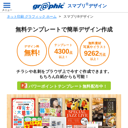
®
スマプリ
デザイン
ネット印刷 グラフィック ホーム
スマプリ®デザイン
無料テンプレートで
簡単デザイン作成
無料素材
テンプレート
デザイン料
写真やイラスト
4300
無料!
9262
点
万点
以上！
以上！
チラシや名刺をブラウザ上で今すぐ作成できます。
もちろん白紙からも可能！
パワーポイントテンプレート無料配布中！