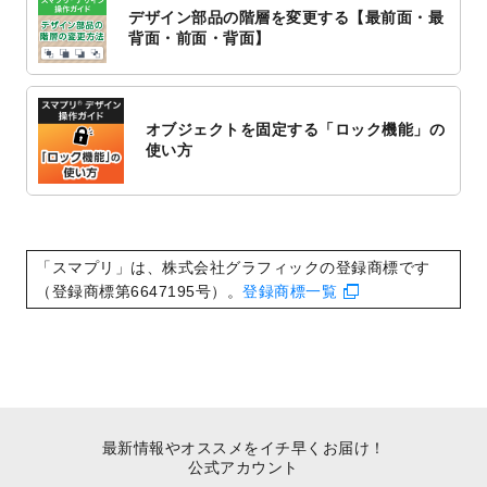
対応いたしました。
デザイン部品の階層を変更する【最前面・最
2022/10/1
2023年版1月始まりのカレンダーデザイン
背面・前面・背面】
テンプレート
を公開いたしました。
2022/9/21
コンサートのチラシデザインテンプレート
を追加しました。
オブジェクトを固定する「ロック機能」の
2022/9/5
年賀状のデザインテンプレート
を公開いた
使い方
しました。
2022/9/5
喪中はがきのデザインテンプレート
を公開
いたしました。
2022/8/24
印刷用データの解像度
を引き上げまし
「スマプリ」は、株式会社グラフィックの登録商標です
た！
（登録商標第6647195号）。
登録商標一覧
最新情報やオススメをイチ早くお届け！
公式アカウント