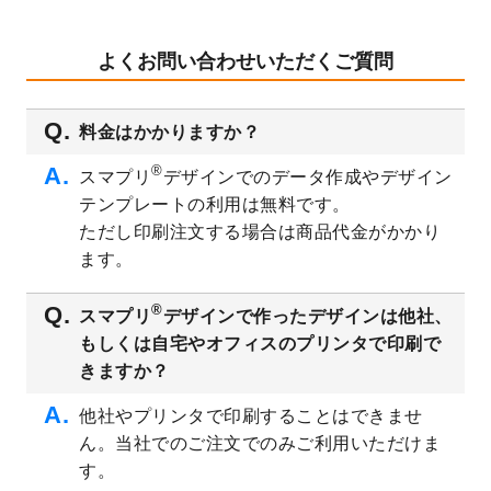
テンプレート
を公開いたしました。
2023/8/29
オリジナルサイズ、変型サイズで作成でき
よくお問い合わせいただくご質問
るようになりました！
2023/8/18
チケットのデザインテンプレート
を追加し
料金はかかりますか？
ました。
2023/8/7
【新商品】チケット
が作成できるようにな
®
スマプリ
デザインでのデータ作成やデザイン
りました！
テンプレートの利用は無料です。
2023/8/2
美容・エステのチラシデザインテンプレー
ただし印刷注文する場合は商品代金がかかり
ト
を追加しました。
ます。
2023/6/28
暑中見舞いのデザインテンプレート
を公開
いたしました。
®
スマプリ
デザインで作ったデザインは他社、
2023/6/12
うちわのデザインテンプレート
を公開いた
もしくは自宅やオフィスのプリンタで印刷で
しました。
きますか？
2023/5/9
ランチョンマットのデザインテンプレート
を公開いたしました。
他社やプリンタで印刷することはできませ
ん。当社でのご注文でのみご利用いただけま
2023/5/9
書類カバー（見積書表紙）のデザインテン
プレート
を公開いたしました。
す。