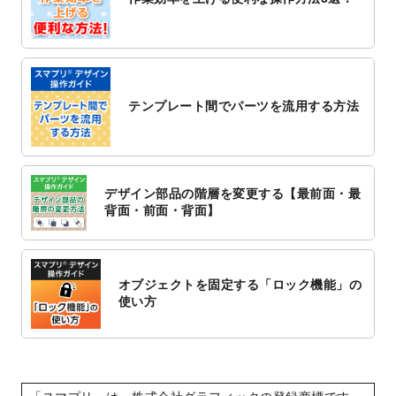
レート
を追加しました。
2022/10/26
はり・灸のチラシデザインテンプレート
を
追加しました。
2022/10/20
箔押し年賀状のデザインテンプレート
を公
開いたしました。
テンプレート間でパーツを流用する方法
2022/10/14
年賀ポスターのデザインテンプレート
を公
開いたしました。
2022/10/6
チラシ作成から
ポスティング配布注文
まで
対応いたしました。
デザイン部品の階層を変更する【最前面・最
2022/10/1
2023年版1月始まりのカレンダーデザイン
背面・前面・背面】
テンプレート
を公開いたしました。
2022/9/21
コンサートのチラシデザインテンプレート
を追加しました。
オブジェクトを固定する「ロック機能」の
2022/9/5
年賀状のデザインテンプレート
を公開いた
使い方
しました。
2022/9/5
喪中はがきのデザインテンプレート
を公開
いたしました。
2022/8/24
印刷用データの解像度
を引き上げまし