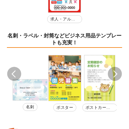
求人・アルバ
イト募集
名刺・ラベル・封筒などビジネス用品テンプレー
トも充実！
名刺
カー
スタ
ポスター
ポストカー
券
ド・
ド・はがきDM