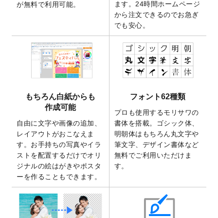
2025/9/30
【新商品】クリアファイルバッグ
が作成で
ます。24時間ホームページ
が無料で利用可能。
きるようになりました！
から注文できるのでお急ぎ
でも安心。
2025/9/10
2026年午年の年賀状デザインテンプレート
を公開いたしました。
2025/9/10
喪中はがき・寒中見舞いのデザインテンプ
レート
を公開いたしました。
2025/8/1
9,160万点以上の写真やイラスト素材が無料
で使えるようになりました。
もちろん白紙からも
フォント62種類
2025/7/30
キャンバスプリントのデザインテンプレー
作成可能
ト
を追加いたしました。
プロも使用するモリサワの
自由に文字や画像の追加、
書体を搭載。ゴシック体、
2025/6/30
暑中見舞いのデザインテンプレート
を追加
レイアウトがおこなえま
明朝体はもちろん丸文字や
しました。
す。お手持ちの写真やイラ
筆文字、デザイン書体など
2025/6/27
キャンバスプリントのデザインテンプレー
ストを配置するだけでオリ
無料でご利用いただけま
ト
を追加いたしました。
ジナルの絵はがきやポスタ
す。
2025/6/24
2026年版1月始まりのカレンダーデザイン
ーを作ることもできます。
テンプレート
を公開いたしました。
2025/6/9
「
背景削除機能
」を実装しました。
2025/4/3
DMのデザインテンプレート
を追加しまし