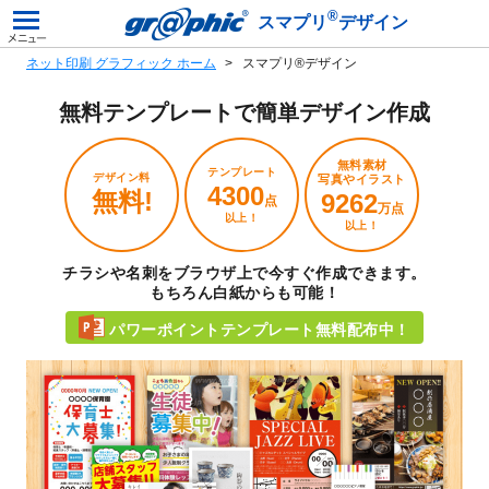
®
スマプリ
デザイン
ネット印刷 グラフィック ホーム
スマプリ®デザイン
無料テンプレートで
簡単デザイン作成
無料素材
テンプレート
デザイン料
写真やイラスト
4300
無料!
9262
点
万点
以上！
以上！
チラシや名刺をブラウザ上で今すぐ作成できます。
もちろん白紙からも可能！
パワーポイントテンプレート無料配布中！