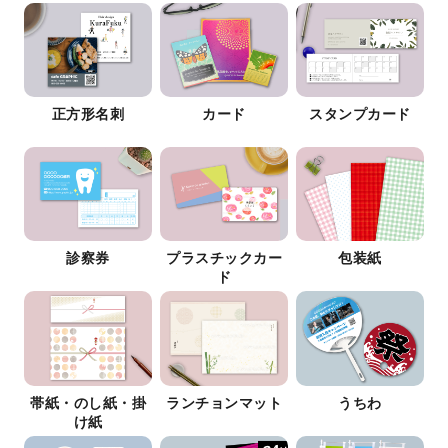
正方形名刺
カード
スタンプカード
診察券
プラスチックカー
包装紙
ド
帯紙・のし紙・掛
ランチョンマット
うちわ
け紙