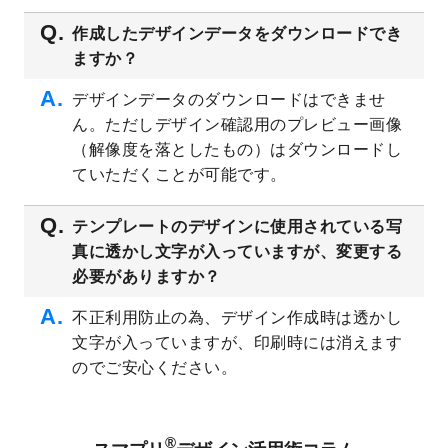
2023/4/28
シール・ラベルのデザインテンプレート
を
追加しました。
作成したデザインデータをダウンロードでき
ますか？
2023/4/20
飲食店のチラシデザインテンプレート
を追
加しました。
デザインデータのダウンロードはできませ
2023/4/18
セミナー・講演会のチラシデザインテンプ
ん。ただしデザイン確認用のプレビュー画像
レート
を追加しました。
（解像度を落としたもの）はダウンロードし
2023/4/18
スポーツジム・フィットネスクラブのチラ
ていただくことが可能です。
シデザインテンプレート
を追加しました。
2023/3/16
シール・ラベルのデザインテンプレート
を
テンプレートのデザインに使用されている写
公開いたしました。
真に透かし文字が入っていますが、変更する
2023/3/13
封筒（長3、洋長3、角2）のデザインテンプ
必要がありますか？
レート
を追加しました。
2023/3/13
クリアファイルのデザインテンプレート
を
不正利用防止の為、デザイン作成時は透かし
追加しました。
文字が入っていますが、印刷時には消えます
2023/3/2
パワーポイント版テンプレートをダウンロ
のでご安心ください。
ードできるようになりました！
2023/2/24
クリアファイルのデザインテンプレート
を
追加しました。
®