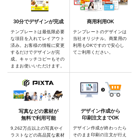
きるようになりました！
2026/5/21
コラム「
デザイン作成から入稿・確認まで
30分でデザインが完成
商用利用OK
の全4ステップを解説！
」を公開いたしまし
た。
テンプレートは最低限必要
テンプレートのデザインは
2026/4/23
コラム「
画像の配置・差し替え・トリミン
な項目を入れてレイアウト
当社オリジナル。商業用の
グ
」「
テンプレート間でパーツを流用する
済み。お客様の情報に変更
利用もOKですので安心し
方法
」を公開いたしました。
するだけでデザインが完
てご利用ください。
成。キャッチコピーもその
2026/4/21
アクリルキーホルダーのデザインテンプレ
ままお使いいただけます。
ート
を追加いたしました。
2026/3/17
【新商品】缶バッジ
が作成できるようにな
りました！
2025/12/22
【新商品】アクリルキーホルダー
が作成で
きるようになりました！
2025/12/22
2026年版4月始まりのカレンダーデザイン
デザイン作成から
写真などの素材が
テンプレート
を公開いたしました。
印刷注文までOK
無料で利用可能
2025/10/7
箔押し年賀状のデザインテンプレート
を公
デザイン作成が終わったら
9,262万点以上の写真やイ
開いたしました。
そのまま印刷の注文が行え
ラストなどの高品質な素材