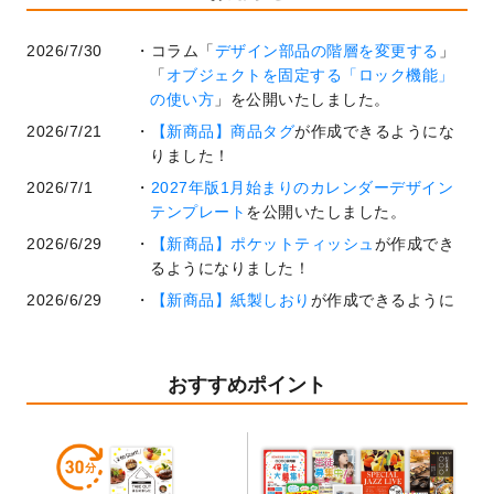
2026/7/30
コラム「
デザイン部品の階層を変更する
」
「
オブジェクトを固定する「ロック機能」
の使い方
」を公開いたしました。
2026/7/21
【新商品】商品タグ
が作成できるようにな
りました！
2026/7/1
2027年版1月始まりのカレンダーデザイン
テンプレート
を公開いたしました。
2026/6/29
【新商品】ポケットティッシュ
が作成でき
るようになりました！
2026/6/29
【新商品】紙製しおり
が作成できるように
なりました！
2026/6/22
コラム「
基本ツールの機能と使い方
」「
作
業効率を上げる便利な操作方法3選！
」を公
おすすめポイント
開いたしました。
2026/6/19
暑中見舞いのデザインテンプレート
を追加
しました。
2026/5/28
【新商品】マグネットステッカー
が作成で