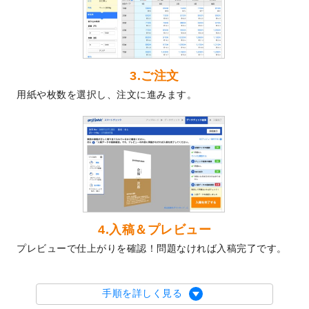
2024/4/30
【新商品】のぼり
が作成できるようになり
ました！
2024/3/21
DMのデザインテンプレート
を追加しまし
た。
3.ご注文
2023/12/22
【新商品】ステッカー
が作成できるように
用紙や枚数を選択し、注文に進みます。
なりました！
2023/12/15
2024年版4月始まりのカレンダーデザイン
テンプレート
を公開いたしました。
2023/10/10
2024年辰年の年賀ポスターデザインテンプ
レート
を公開いたしました。
2023/10/4
箔押し年賀状のデザインテンプレート
を公
開いたしました。
2023/9/25
クリアファイル、封筒、うちわにてオリジ
4.入稿＆プレビュー
ナルデザインで作成できるようになりまし
プレビューで仕上がりを確認！問題なければ入稿完了です。
た！
2023/9/5
2024年辰年の年賀状デザインテンプレート
を公開いたしました。
手順を詳しく見る
2023/9/1
2024年版1月始まりのカレンダーデザイン