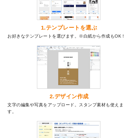
2024/9/9
喪中はがきのデザインテンプレート
を公開
いたしました。
2024/9/2
2025年版1月始まりのカレンダーデザイン
テンプレート
を公開いたしました。
1.テンプレートを選ぶ
2024/8/20
【新商品】コースター
が作成できるように
お好きなテンプレートを選びます。※白紙から作成もOK！
なりました！
2024/7/25
プラスチックカードのデザインテンプレー
ト
を追加しました。
2024/7/9
回数券のデザインテンプレート
を追加しま
した。
2024/7/5
暑中見舞いのデザインテンプレート
を追加
しました。
2024/6/17
メッセージカードのデザインテンプレート
2.デザイン作成
を追加しました。
文字の編集や写真をアップロード。スタンプ素材も使えま
2024/6/14
【新商品】回数券
が作成できるようになり
す。
ました！
2024/5/22
エコノミータイプののぼり
が作成できるよ
うになりました！