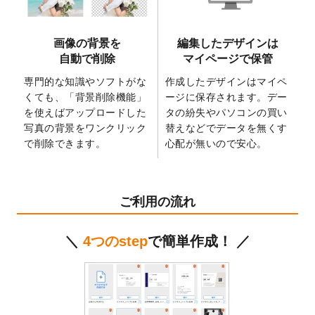
た。
2025/2/21
マスキングテープのデザインテンプレート
画像の背景を
編集したデザインは
を追加しました。
自動で削除
マイページで保管
2025/2/4
マスキングテープのデザインテンプレート
を追加しました。
専門的な知識やソフトがな
作成したデザインはマイペ
くても、「背景削除機能」
ージに保存されます。デー
2025/1/15
配置できるデータ形式が増えました。
を使えばアップロードした
タの紛失やパソコンの買い
（pdf、psd、eps、tifに対応）
写真の背景をワンクリック
替えなどでデータを無くす
2024/12/24
2025年版4月始まりのカレンダーデザイン
で削除できます。
心配が無いので安心。
テンプレート
を公開いたしました。
2024/11/27
【新商品】マスキングテープ
が作成できる
ようになりました！
ご利用の流れ
2024/10/11
箔押し年賀状のデザインテンプレート
を公
開いたしました。
＼
4つのstep
で簡単作成！ ／
2024/9/11
ステッカーのデザインテンプレート
を追加
しました。
2024/9/9
2025年巳年の年賀状デザインテンプレート
を公開いたしました。