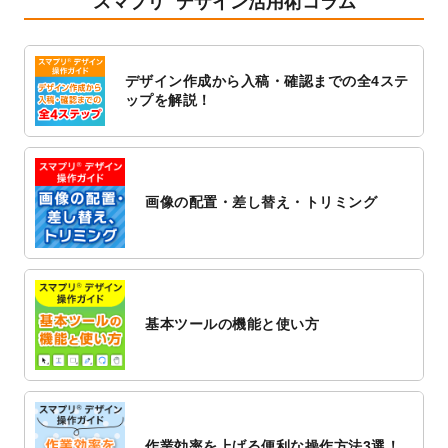
スマプリ
デザイン活用術コラム
2023/1/13
4月始まりのカレンダーデザインテンプレー
ト
を追加しました。
2023/1/5
スタンプカードのデザインテンプレート
を
デザイン作成から入稿・確認までの全4ステ
追加しました。
ップを解説！
2022/12/26
サーバーメンテナンスに伴う全サービス停
止のお知らせ
2022/12/16
ポスターカレンダーのデザインテンプレー
ト
を公開いたしました。
画像の配置・差し替え・トリミング
2022/12/1
プログラミング教室のチラシデザインテン
プレート
を追加しました。
2022/11/25
【新商品】封筒
が作成できるようになりま
した！
基本ツールの機能と使い方
2022/11/25
【新商品】クリアファイル
が作成できるよ
うになりました！
2022/11/4
のし紙のデザインテンプレート
を公開いた
しました。
2022/10/26
マッサージ・整体のチラシデザインテンプ
作業効率を上げる便利な操作方法3選！