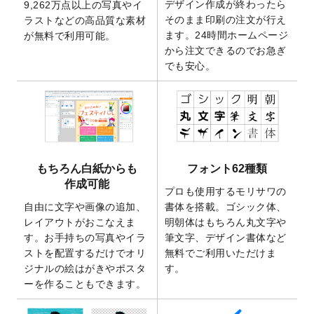
デザイン作成が終わったら
9,262万点以上の写真やイ
開いたしました。
そのまま印刷の注文が行え
ラストなどの高品質な素材
2025/9/30
【新商品】クリアファイルバッグ
が作成で
ます。24時間ホームページ
が無料で利用可能。
きるようになりました！
から注文できるのでお急ぎ
でも安心。
2025/9/10
2026年午年の年賀状デザインテンプレート
を公開いたしました。
2025/9/10
喪中はがき・寒中見舞いのデザインテンプ
レート
を公開いたしました。
2025/8/1
9,160万点以上の写真やイラスト素材が無料
で使えるようになりました。
もちろん白紙からも
フォント62種類
2025/7/30
キャンバスプリントのデザインテンプレー
作成可能
ト
を追加いたしました。
プロも使用するモリサワの
自由に文字や画像の追加、
書体を搭載。ゴシック体、
2025/6/30
暑中見舞いのデザインテンプレート
を追加
レイアウトがおこなえま
明朝体はもちろん丸文字や
しました。
す。お手持ちの写真やイラ
筆文字、デザイン書体など
2025/6/27
キャンバスプリントのデザインテンプレー
ストを配置するだけでオリ
無料でご利用いただけま
ト
を追加いたしました。
ジナルの絵はがきやポスタ
す。
2025/6/24
2026年版1月始まりのカレンダーデザイン
ーを作ることもできます。
テンプレート
を公開いたしました。