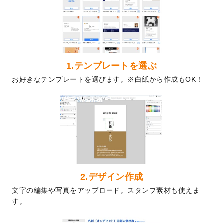
を公開いたしました。
2024/9/9
喪中はがきのデザインテンプレート
を公開
いたしました。
2024/9/2
2025年版1月始まりのカレンダーデザイン
テンプレート
を公開いたしました。
1.テンプレートを選ぶ
2024/8/20
【新商品】コースター
が作成できるように
お好きなテンプレートを選びます。※白紙から作成もOK！
なりました！
2024/7/25
プラスチックカードのデザインテンプレー
ト
を追加しました。
2024/7/9
回数券のデザインテンプレート
を追加しま
した。
2024/7/5
暑中見舞いのデザインテンプレート
を追加
しました。
2024/6/17
メッセージカードのデザインテンプレート
2.デザイン作成
を追加しました。
文字の編集や写真をアップロード。スタンプ素材も使えま
2024/6/14
【新商品】回数券
が作成できるようになり
す。
ました！