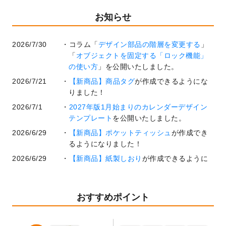
お知らせ
2026/7/30
コラム「
デザイン部品の階層を変更する
」
「
オブジェクトを固定する「ロック機能」
の使い方
」を公開いたしました。
2026/7/21
【新商品】商品タグ
が作成できるようにな
りました！
2026/7/1
2027年版1月始まりのカレンダーデザイン
テンプレート
を公開いたしました。
2026/6/29
【新商品】ポケットティッシュ
が作成でき
るようになりました！
2026/6/29
【新商品】紙製しおり
が作成できるように
なりました！
2026/6/22
コラム「
基本ツールの機能と使い方
」「
作
業効率を上げる便利な操作方法3選！
」を公
おすすめポイント
開いたしました。
2026/6/19
暑中見舞いのデザインテンプレート
を追加