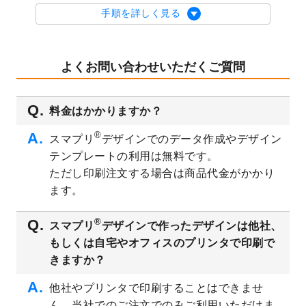
を公開いたしました。
手順を詳しく見る
2023/9/1
2024年版1月始まりのカレンダーデザイン
テンプレート
を公開いたしました。
2023/8/29
オリジナルサイズ、変型サイズで作成でき
よくお問い合わせいただくご質問
るようになりました！
2023/8/18
チケットのデザインテンプレート
を追加し
料金はかかりますか？
ました。
2023/8/7
【新商品】チケット
が作成できるようにな
®
スマプリ
デザインでのデータ作成やデザイン
りました！
テンプレートの利用は無料です。
2023/8/2
美容・エステのチラシデザインテンプレー
ただし印刷注文する場合は商品代金がかかり
ト
を追加しました。
ます。
2023/6/28
暑中見舞いのデザインテンプレート
を公開
いたしました。
®
スマプリ
デザインで作ったデザインは他社、
2023/6/12
うちわのデザインテンプレート
を公開いた
もしくは自宅やオフィスのプリンタで印刷で
しました。
きますか？
2023/5/9
ランチョンマットのデザインテンプレート
を公開いたしました。
他社やプリンタで印刷することはできませ
ん。当社でのご注文でのみご利用いただけま
2023/5/9
書類カバー（見積書表紙）のデザインテン