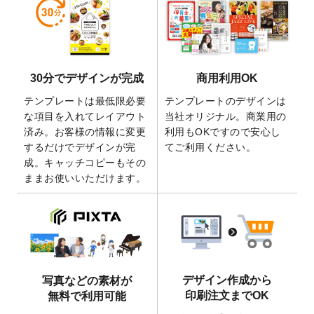
しました。
2026/5/28
【新商品】マグネットステッカー
が作成で
きるようになりました！
2026/5/21
コラム「
デザイン作成から入稿・確認まで
30分でデザインが完成
商用利用OK
の全4ステップを解説！
」を公開いたしまし
た。
テンプレートは最低限必要
テンプレートのデザインは
2026/4/23
コラム「
画像の配置・差し替え・トリミン
な項目を入れてレイアウト
当社オリジナル。商業用の
グ
」「
テンプレート間でパーツを流用する
済み。お客様の情報に変更
利用もOKですので安心し
方法
」を公開いたしました。
するだけでデザインが完
てご利用ください。
成。キャッチコピーもその
2026/4/21
アクリルキーホルダーのデザインテンプレ
ままお使いいただけます。
ート
を追加いたしました。
2026/3/17
【新商品】缶バッジ
が作成できるようにな
りました！
2025/12/22
【新商品】アクリルキーホルダー
が作成で
きるようになりました！
2025/12/22
2026年版4月始まりのカレンダーデザイン
デザイン作成から
写真などの素材が
テンプレート
を公開いたしました。
印刷注文までOK
無料で利用可能
2025/10/7
箔押し年賀状のデザインテンプレート
を公