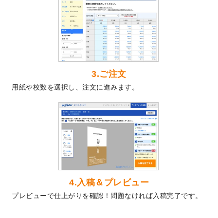
2024/5/22
エコノミータイプののぼり
が作成できるよ
うになりました！
2024/4/30
【新商品】のぼり
が作成できるようになり
ました！
2024/3/21
DMのデザインテンプレート
を追加しまし
た。
3.ご注文
2023/12/22
【新商品】ステッカー
が作成できるように
用紙や枚数を選択し、注文に進みます。
なりました！
2023/12/15
2024年版4月始まりのカレンダーデザイン
テンプレート
を公開いたしました。
2023/10/10
2024年辰年の年賀ポスターデザインテンプ
レート
を公開いたしました。
2023/10/4
箔押し年賀状のデザインテンプレート
を公
開いたしました。
2023/9/25
クリアファイル、封筒、うちわにてオリジ
4.入稿＆プレビュー
ナルデザインで作成できるようになりまし
プレビューで仕上がりを確認！問題なければ入稿完了です。
た！
2023/9/5
2024年辰年の年賀状デザインテンプレート