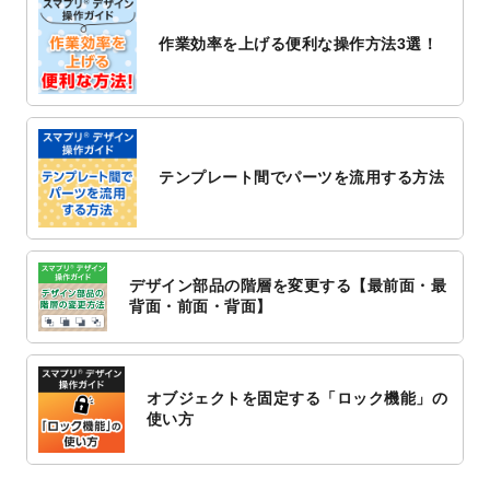
2022/10/26
マッサージ・整体のチラシデザインテンプ
作業効率を上げる便利な操作方法3選！
レート
を追加しました。
2022/10/26
はり・灸のチラシデザインテンプレート
を
追加しました。
2022/10/20
箔押し年賀状のデザインテンプレート
を公
開いたしました。
テンプレート間でパーツを流用する方法
2022/10/14
年賀ポスターのデザインテンプレート
を公
開いたしました。
2022/10/6
チラシ作成から
ポスティング配布注文
まで
対応いたしました。
デザイン部品の階層を変更する【最前面・最
2022/10/1
2023年版1月始まりのカレンダーデザイン
背面・前面・背面】
テンプレート
を公開いたしました。
2022/9/21
コンサートのチラシデザインテンプレート
を追加しました。
オブジェクトを固定する「ロック機能」の
2022/9/5
年賀状のデザインテンプレート
を公開いた
使い方
しました。
2022/9/5
喪中はがきのデザインテンプレート
を公開