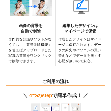
2025/6/9
「
背景削除機能
」を実装しました。
2025/4/3
DMのデザインテンプレート
を追加しまし
た。
2025/2/21
マスキングテープのデザインテンプレート
画像の背景を
編集したデザインは
を追加しました。
自動で削除
マイページで保管
2025/2/4
マスキングテープのデザインテンプレート
を追加しました。
専門的な知識やソフトがな
作成したデザインはマイペ
くても、「背景削除機能」
ージに保存されます。デー
2025/1/15
配置できるデータ形式が増えました。
を使えばアップロードした
タの紛失やパソコンの買い
（pdf、psd、eps、tifに対応）
写真の背景をワンクリック
替えなどでデータを無くす
2024/12/24
2025年版4月始まりのカレンダーデザイン
で削除できます。
心配が無いので安心。
テンプレート
を公開いたしました。
2024/11/27
【新商品】マスキングテープ
が作成できる
ようになりました！
ご利用の流れ
2024/10/11
箔押し年賀状のデザインテンプレート
を公
開いたしました。
＼
4つのstep
で簡単作成！ ／
2024/9/11
ステッカーのデザインテンプレート
を追加
しました。
2024/9/9
2025年巳年の年賀状デザインテンプレート