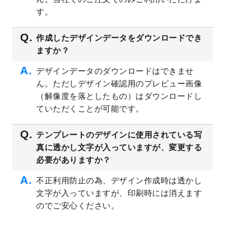
プレート
を公開いたしました。
す。
2023/4/28
シール・ラベルのデザインテンプレート
を
追加しました。
作成したデザインデータをダウンロードでき
ますか？
2023/4/20
飲食店のチラシデザインテンプレート
を追
加しました。
デザインデータのダウンロードはできませ
2023/4/18
セミナー・講演会のチラシデザインテンプ
ん。ただしデザイン確認用のプレビュー画像
レート
を追加しました。
（解像度を落としたもの）はダウンロードし
2023/4/18
スポーツジム・フィットネスクラブのチラ
ていただくことが可能です。
シデザインテンプレート
を追加しました。
2023/3/16
シール・ラベルのデザインテンプレート
を
テンプレートのデザインに使用されている写
公開いたしました。
真に透かし文字が入っていますが、変更する
2023/3/13
封筒（長3、洋長3、角2）のデザインテンプ
必要がありますか？
レート
を追加しました。
2023/3/13
クリアファイルのデザインテンプレート
を
不正利用防止の為、デザイン作成時は透かし
追加しました。
文字が入っていますが、印刷時には消えます
2023/3/2
パワーポイント版テンプレートをダウンロ
のでご安心ください。
ードできるようになりました！