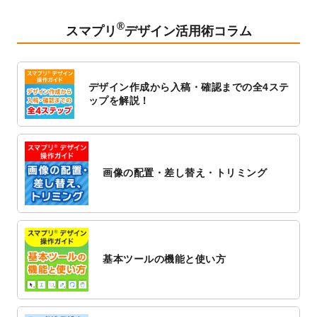
2023/2/24
クリアファイルのデザインテンプレート
を
追加しました。
®
スマプリ
デザイン活用術コラム
2023/1/13
4月始まりのカレンダーデザインテンプレー
ト
を追加しました。
2023/1/5
スタンプカードのデザインテンプレート
を
デザイン作成から入稿・確認までの全4ステ
追加しました。
ップを解説！
2022/12/26
サーバーメンテナンスに伴う全サービス停
止のお知らせ
2022/12/16
ポスターカレンダーのデザインテンプレー
ト
を公開いたしました。
画像の配置・差し替え・トリミング
2022/12/1
プログラミング教室のチラシデザインテン
プレート
を追加しました。
2022/11/25
【新商品】封筒
が作成できるようになりま
した！
基本ツールの機能と使い方
2022/11/25
【新商品】クリアファイル
が作成できるよ
うになりました！
2022/11/4
のし紙のデザインテンプレート
を公開いた
しました。