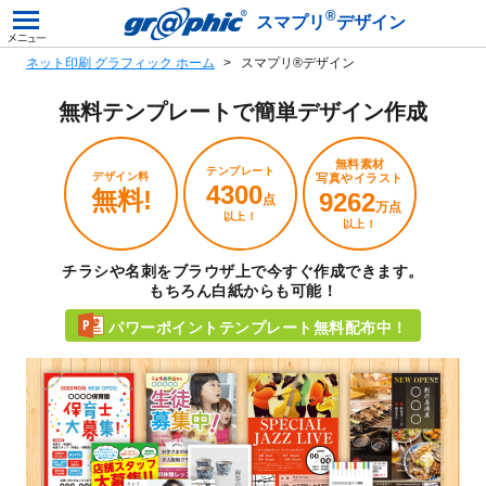
®
スマプリ
デザイン
ネット印刷 グラフィック ホーム
スマプリ®デザイン
無料テンプレートで
簡単デザイン作成
無料素材
テンプレート
デザイン料
写真やイラスト
4300
無料!
9262
点
万点
以上！
以上！
チラシや名刺をブラウザ上で今すぐ作成できます。
もちろん白紙からも可能！
パワーポイントテンプレート無料配布中！