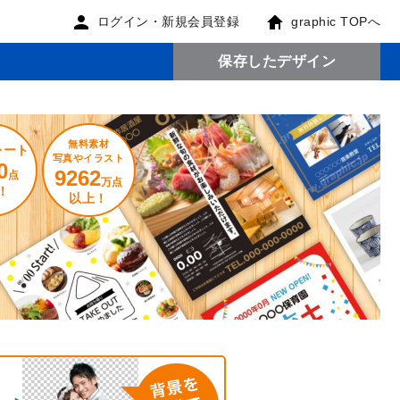
ログイン・新規会員登録
graphic TOPへ
保存したデザイン
無料素材
レート
写真やイラスト
0
9262
点
万点
！
以上！
。