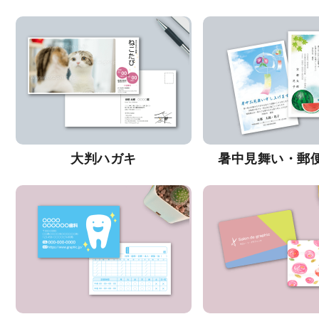
大判ハガキ
暑中見舞い・郵