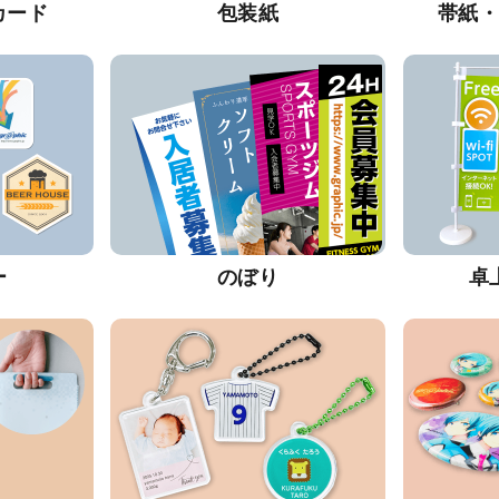
カード
包装紙
帯紙
ー
のぼり
卓