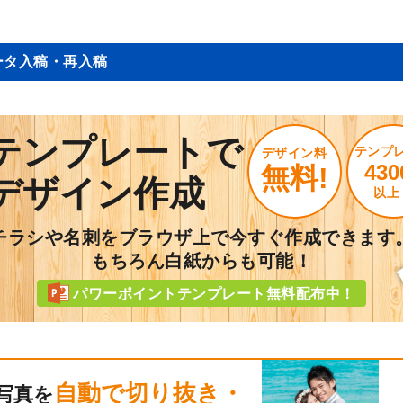
ータ入稿・再入稿
テンプレートで
テンプ
デザイン料
430
無料!
デザイン作成
以上
チラシや名刺をブラウザ上で今すぐ作成できます
もちろん白紙からも可能！
パワーポイントテンプレート無料配布中！
自動で切り抜き・
写真を