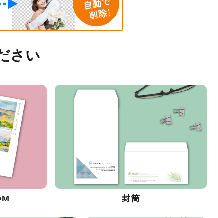
ださい
DM
封筒