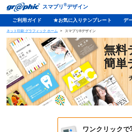
®
スマプリ
デザイン
ご利用ガイド
★お気に入りテンプレート
デ
ネット印刷 グラフィック ホーム
スマプリ®デザイン
無料
簡単
ワンクリックで