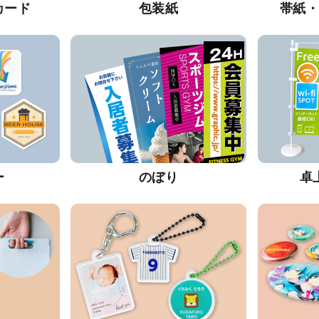
カード
包装紙
帯紙
ー
のぼり
卓