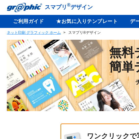
®
スマプリ
デザイン
ご利用ガイド
★お気に入りテンプレート
デ
ネット印刷 グラフィック ホーム
スマプリ®デザイン
無料
簡単
ワンクリックで