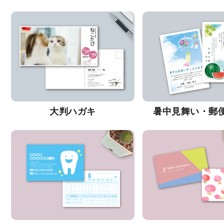
大判ハガキ
暑中見舞い・郵