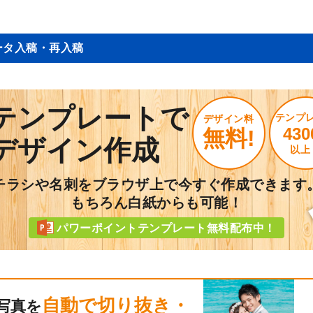
ータ入稿・再入稿
テンプレートで
テンプ
デザイン料
430
無料!
デザイン作成
以上
チラシや名刺をブラウザ上で今すぐ作成できます
もちろん白紙からも可能！
パワーポイントテンプレート無料配布中！
自動で切り抜き・
写真を