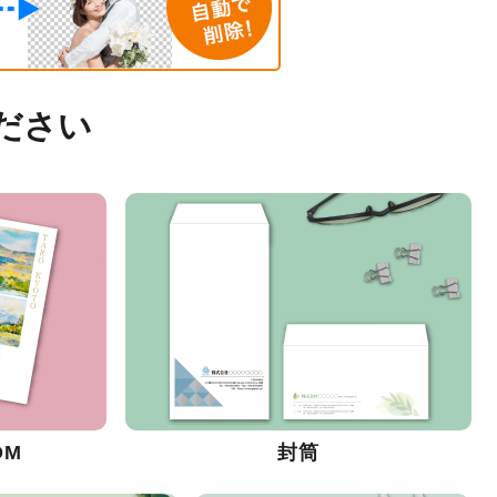
ださい
DM
封筒