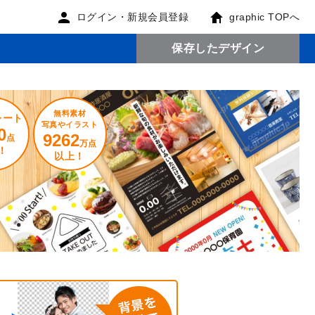
ログイン・新規会員登録
graphic TOPへ
保存したデザイン
無料素材
レート
写真やイラスト
0
9262
点
万点
！
以上！
。