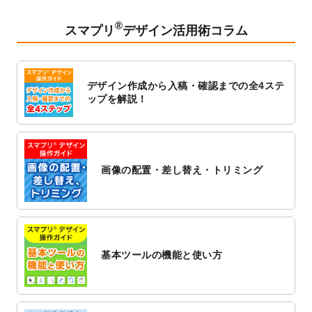
2023/2/24
クリアファイルのデザインテンプレート
を
追加しました。
®
スマプリ
デザイン活用術コラム
2023/1/13
4月始まりのカレンダーデザインテンプレー
ト
を追加しました。
2023/1/5
スタンプカードのデザインテンプレート
を
デザイン作成から入稿・確認までの全4ステ
追加しました。
ップを解説！
2022/12/26
サーバーメンテナンスに伴う全サービス停
止のお知らせ
2022/12/16
ポスターカレンダーのデザインテンプレー
ト
を公開いたしました。
画像の配置・差し替え・トリミング
2022/12/1
プログラミング教室のチラシデザインテン
プレート
を追加しました。
2022/11/25
【新商品】封筒
が作成できるようになりま
した！
基本ツールの機能と使い方
2022/11/25
【新商品】クリアファイル
が作成できるよ
うになりました！
2022/11/4
のし紙のデザインテンプレート
を公開いた
しました。