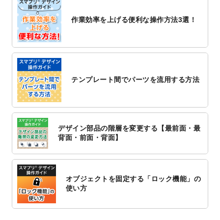
2022/10/26
マッサージ・整体のチラシデザインテンプ
作業効率を上げる便利な操作方法3選！
レート
を追加しました。
2022/10/26
はり・灸のチラシデザインテンプレート
を
追加しました。
2022/10/20
箔押し年賀状のデザインテンプレート
を公
開いたしました。
テンプレート間でパーツを流用する方法
2022/10/14
年賀ポスターのデザインテンプレート
を公
開いたしました。
2022/10/6
チラシ作成から
ポスティング配布注文
まで
対応いたしました。
デザイン部品の階層を変更する【最前面・最
2022/10/1
2023年版1月始まりのカレンダーデザイン
背面・前面・背面】
テンプレート
を公開いたしました。
2022/9/21
コンサートのチラシデザインテンプレート
を追加しました。
オブジェクトを固定する「ロック機能」の
2022/9/5
年賀状のデザインテンプレート
を公開いた
使い方
しました。
2022/9/5
喪中はがきのデザインテンプレート
を公開