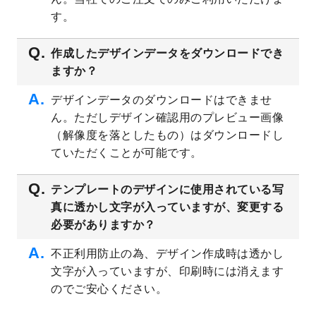
プレート
を公開いたしました。
す。
2023/4/28
シール・ラベルのデザインテンプレート
を
追加しました。
作成したデザインデータをダウンロードでき
ますか？
2023/4/20
飲食店のチラシデザインテンプレート
を追
加しました。
デザインデータのダウンロードはできませ
2023/4/18
セミナー・講演会のチラシデザインテンプ
ん。ただしデザイン確認用のプレビュー画像
レート
を追加しました。
（解像度を落としたもの）はダウンロードし
2023/4/18
スポーツジム・フィットネスクラブのチラ
ていただくことが可能です。
シデザインテンプレート
を追加しました。
2023/3/16
シール・ラベルのデザインテンプレート
を
テンプレートのデザインに使用されている写
公開いたしました。
真に透かし文字が入っていますが、変更する
2023/3/13
封筒（長3、洋長3、角2）のデザインテンプ
必要がありますか？
レート
を追加しました。
2023/3/13
クリアファイルのデザインテンプレート
を
不正利用防止の為、デザイン作成時は透かし
追加しました。
文字が入っていますが、印刷時には消えます
2023/3/2
パワーポイント版テンプレートをダウンロ
のでご安心ください。
ードできるようになりました！