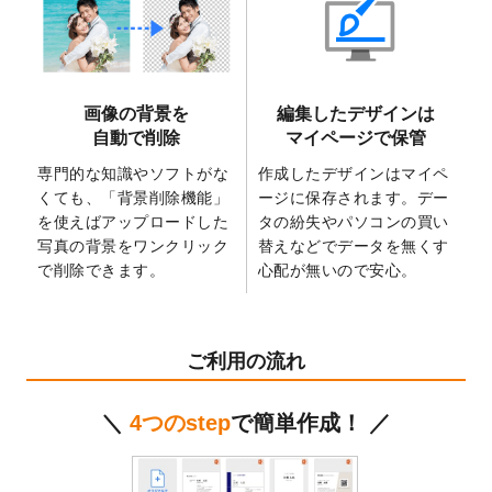
2025/6/9
「
背景削除機能
」を実装しました。
2025/4/3
DMのデザインテンプレート
を追加しまし
た。
2025/2/21
マスキングテープのデザインテンプレート
画像の背景を
編集したデザインは
を追加しました。
自動で削除
マイページで保管
2025/2/4
マスキングテープのデザインテンプレート
を追加しました。
専門的な知識やソフトがな
作成したデザインはマイペ
くても、「背景削除機能」
ージに保存されます。デー
2025/1/15
配置できるデータ形式が増えました。
を使えばアップロードした
タの紛失やパソコンの買い
（pdf、psd、eps、tifに対応）
写真の背景をワンクリック
替えなどでデータを無くす
2024/12/24
2025年版4月始まりのカレンダーデザイン
で削除できます。
心配が無いので安心。
テンプレート
を公開いたしました。
2024/11/27
【新商品】マスキングテープ
が作成できる
ようになりました！
ご利用の流れ
2024/10/11
箔押し年賀状のデザインテンプレート
を公
開いたしました。
＼
4つのstep
で簡単作成！ ／
2024/9/11
ステッカーのデザインテンプレート
を追加
しました。
2024/9/9
2025年巳年の年賀状デザインテンプレート