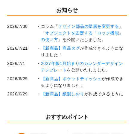
お知らせ
2026/7/30
コラム「
デザイン部品の階層を変更する
」
「
オブジェクトを固定する「ロック機能」
の使い方
」を公開いたしました。
2026/7/21
【新商品】商品タグ
が作成できるようにな
りました！
2026/7/1
2027年版1月始まりのカレンダーデザイン
テンプレート
を公開いたしました。
2026/6/29
【新商品】ポケットティッシュ
が作成でき
るようになりました！
2026/6/29
【新商品】紙製しおり
が作成できるように
なりました！
2026/6/22
コラム「
基本ツールの機能と使い方
」「
作
業効率を上げる便利な操作方法3選！
」を公
おすすめポイント
開いたしました。
2026/6/19
暑中見舞いのデザインテンプレート
を追加