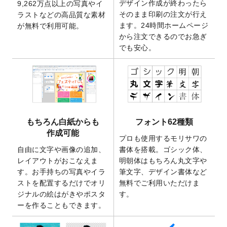
デザイン作成が終わったら
9,262万点以上の写真やイ
開いたしました。
そのまま印刷の注文が行え
ラストなどの高品質な素材
2025/9/30
【新商品】クリアファイルバッグ
が作成で
ます。24時間ホームページ
が無料で利用可能。
きるようになりました！
から注文できるのでお急ぎ
でも安心。
2025/9/10
2026年午年の年賀状デザインテンプレート
を公開いたしました。
2025/9/10
喪中はがき・寒中見舞いのデザインテンプ
レート
を公開いたしました。
2025/8/1
9,160万点以上の写真やイラスト素材が無料
で使えるようになりました。
もちろん白紙からも
フォント62種類
2025/7/30
キャンバスプリントのデザインテンプレー
作成可能
ト
を追加いたしました。
プロも使用するモリサワの
自由に文字や画像の追加、
書体を搭載。ゴシック体、
2025/6/30
暑中見舞いのデザインテンプレート
を追加
レイアウトがおこなえま
明朝体はもちろん丸文字や
しました。
す。お手持ちの写真やイラ
筆文字、デザイン書体など
2025/6/27
キャンバスプリントのデザインテンプレー
ストを配置するだけでオリ
無料でご利用いただけま
ト
を追加いたしました。
ジナルの絵はがきやポスタ
す。
2025/6/24
2026年版1月始まりのカレンダーデザイン
ーを作ることもできます。
テンプレート
を公開いたしました。