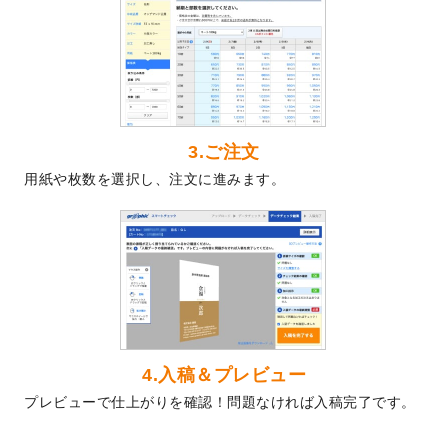
2024/5/22
エコノミータイプののぼり
が作成できるよ
うになりました！
2024/4/30
【新商品】のぼり
が作成できるようになり
ました！
2024/3/21
DMのデザインテンプレート
を追加しまし
た。
3.ご注文
2023/12/22
【新商品】ステッカー
が作成できるように
用紙や枚数を選択し、注文に進みます。
なりました！
2023/12/15
2024年版4月始まりのカレンダーデザイン
テンプレート
を公開いたしました。
2023/10/10
2024年辰年の年賀ポスターデザインテンプ
レート
を公開いたしました。
2023/10/4
箔押し年賀状のデザインテンプレート
を公
開いたしました。
2023/9/25
クリアファイル、封筒、うちわにてオリジ
4.入稿＆プレビュー
ナルデザインで作成できるようになりまし
プレビューで仕上がりを確認！問題なければ入稿完了です。
た！
2023/9/5
2024年辰年の年賀状デザインテンプレート