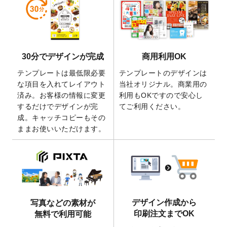
しました。
2026/5/28
【新商品】マグネットステッカー
が作成で
きるようになりました！
2026/5/21
コラム「
デザイン作成から入稿・確認まで
30分でデザインが完成
商用利用OK
の全4ステップを解説！
」を公開いたしまし
た。
テンプレートは最低限必要
テンプレートのデザインは
2026/4/23
コラム「
画像の配置・差し替え・トリミン
な項目を入れてレイアウト
当社オリジナル。商業用の
グ
」「
テンプレート間でパーツを流用する
済み。お客様の情報に変更
利用もOKですので安心し
方法
」を公開いたしました。
するだけでデザインが完
てご利用ください。
成。キャッチコピーもその
2026/4/21
アクリルキーホルダーのデザインテンプレ
ままお使いいただけます。
ート
を追加いたしました。
2026/3/17
【新商品】缶バッジ
が作成できるようにな
りました！
2025/12/22
【新商品】アクリルキーホルダー
が作成で
きるようになりました！
2025/12/22
2026年版4月始まりのカレンダーデザイン
デザイン作成から
写真などの素材が
テンプレート
を公開いたしました。
印刷注文までOK
無料で利用可能
2025/10/7
箔押し年賀状のデザインテンプレート
を公