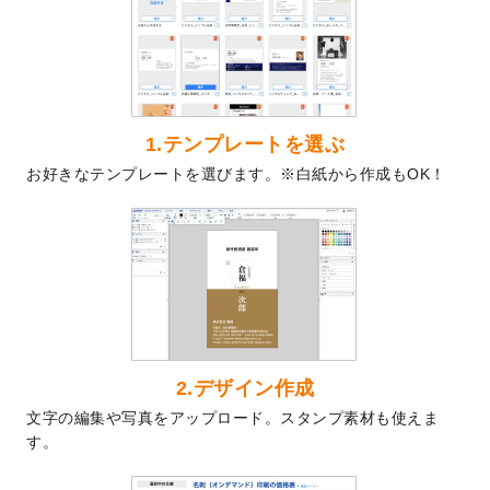
を公開いたしました。
2024/9/9
喪中はがきのデザインテンプレート
を公開
いたしました。
2024/9/2
2025年版1月始まりのカレンダーデザイン
テンプレート
を公開いたしました。
1.テンプレートを選ぶ
2024/8/20
【新商品】コースター
が作成できるように
お好きなテンプレートを選びます。※白紙から作成もOK！
なりました！
2024/7/25
プラスチックカードのデザインテンプレー
ト
を追加しました。
2024/7/9
回数券のデザインテンプレート
を追加しま
した。
2024/7/5
暑中見舞いのデザインテンプレート
を追加
しました。
2024/6/17
メッセージカードのデザインテンプレート
2.デザイン作成
を追加しました。
文字の編集や写真をアップロード。スタンプ素材も使えま
2024/6/14
【新商品】回数券
が作成できるようになり
す。
ました！