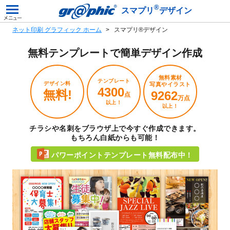
®
スマプリ
デザイン
ネット印刷 グラフィック ホーム
スマプリ®デザイン
無料テンプレートで
簡単デザイン作成
無料素材
テンプレート
デザイン料
写真やイラスト
4300
無料!
9262
点
万点
以上！
以上！
チラシや名刺をブラウザ上で今すぐ作成できます。
もちろん白紙からも可能！
パワーポイントテンプレート無料配布中！