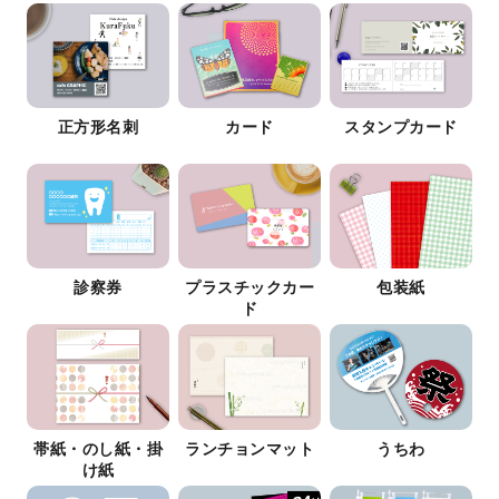
正方形名刺
カード
スタンプカード
診察券
プラスチックカー
包装紙
ド
帯紙・のし紙・掛
ランチョンマット
うちわ
け紙