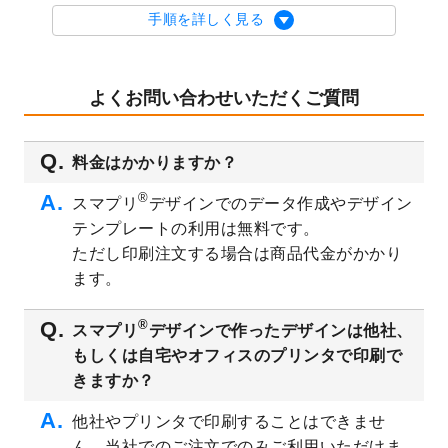
を公開いたしました。
手順を詳しく見る
2023/9/1
2024年版1月始まりのカレンダーデザイン
テンプレート
を公開いたしました。
2023/8/29
オリジナルサイズ、変型サイズで作成でき
よくお問い合わせいただくご質問
るようになりました！
2023/8/18
チケットのデザインテンプレート
を追加し
料金はかかりますか？
ました。
2023/8/7
【新商品】チケット
が作成できるようにな
®
スマプリ
デザインでのデータ作成やデザイン
りました！
テンプレートの利用は無料です。
2023/8/2
美容・エステのチラシデザインテンプレー
ただし印刷注文する場合は商品代金がかかり
ト
を追加しました。
ます。
2023/6/28
暑中見舞いのデザインテンプレート
を公開
いたしました。
®
スマプリ
デザインで作ったデザインは他社、
2023/6/12
うちわのデザインテンプレート
を公開いた
もしくは自宅やオフィスのプリンタで印刷で
しました。
きますか？
2023/5/9
ランチョンマットのデザインテンプレート
を公開いたしました。
他社やプリンタで印刷することはできませ
ん。当社でのご注文でのみご利用いただけま
2023/5/9
書類カバー（見積書表紙）のデザインテン