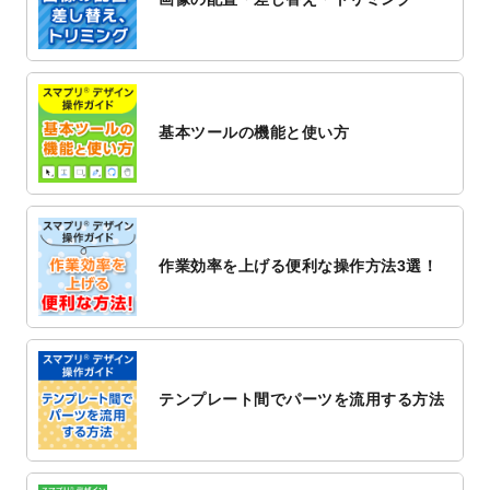
2022/12/1
プログラミング教室のチラシデザインテン
プレート
を追加しました。
2022/11/25
【新商品】封筒
が作成できるようになりま
した！
基本ツールの機能と使い方
2022/11/25
【新商品】クリアファイル
が作成できるよ
うになりました！
2022/11/4
のし紙のデザインテンプレート
を公開いた
しました。
2022/10/26
マッサージ・整体のチラシデザインテンプ
作業効率を上げる便利な操作方法3選！
レート
を追加しました。
2022/10/26
はり・灸のチラシデザインテンプレート
を
追加しました。
2022/10/20
箔押し年賀状のデザインテンプレート
を公
開いたしました。
テンプレート間でパーツを流用する方法
2022/10/14
年賀ポスターのデザインテンプレート
を公
開いたしました。
2022/10/6
チラシ作成から
ポスティング配布注文
まで