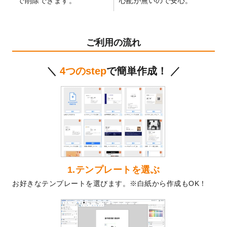
で削除できます。
心配が無いので安心。
テンプレート
を公開いたしました。
2024/11/27
【新商品】マスキングテープ
が作成できる
ようになりました！
ご利用の流れ
2024/10/11
箔押し年賀状のデザインテンプレート
を公
開いたしました。
＼
4つのstep
で簡単作成！ ／
2024/9/11
ステッカーのデザインテンプレート
を追加
しました。
2024/9/9
2025年巳年の年賀状デザインテンプレート
を公開いたしました。
2024/9/9
喪中はがきのデザインテンプレート
を公開
いたしました。
2024/9/2
2025年版1月始まりのカレンダーデザイン
テンプレート
を公開いたしました。
1.テンプレートを選ぶ
2024/8/20
【新商品】コースター
が作成できるように
お好きなテンプレートを選びます。※白紙から作成もOK！
なりました！
2024/7/25
プラスチックカードのデザインテンプレー
ト
を追加しました。