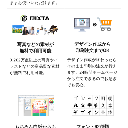
ままお使いいただけます。
ート
を追加いたしました。
2026/3/17
【新商品】缶バッジ
が作成できるようにな
りました！
2025/12/22
【新商品】アクリルキーホルダー
が作成で
きるようになりました！
2025/12/22
2026年版4月始まりのカレンダーデザイン
デザイン作成から
写真などの素材が
テンプレート
を公開いたしました。
印刷注文までOK
無料で利用可能
2025/10/7
箔押し年賀状のデザインテンプレート
を公
デザイン作成が終わったら
9,262万点以上の写真やイ
開いたしました。
そのまま印刷の注文が行え
ラストなどの高品質な素材
2025/9/30
【新商品】クリアファイルバッグ
が作成で
ます。24時間ホームページ
が無料で利用可能。
きるようになりました！
から注文できるのでお急ぎ
でも安心。
2025/9/10
2026年午年の年賀状デザインテンプレート
を公開いたしました。
2025/9/10
喪中はがき・寒中見舞いのデザインテンプ
レート
を公開いたしました。
2025/8/1
9,160万点以上の写真やイラスト素材が無料
で使えるようになりました。
もちろん白紙からも
フォント62種類