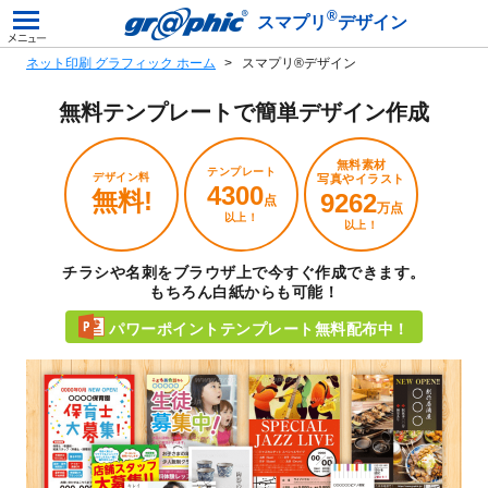
®
スマプリ
デザイン
ネット印刷 グラフィック ホーム
スマプリ®デザイン
無料テンプレートで
簡単デザイン作成
無料素材
テンプレート
デザイン料
写真やイラスト
4300
無料!
9262
点
万点
以上！
以上！
チラシや名刺をブラウザ上で今すぐ作成できます。
もちろん白紙からも可能！
パワーポイントテンプレート無料配布中！