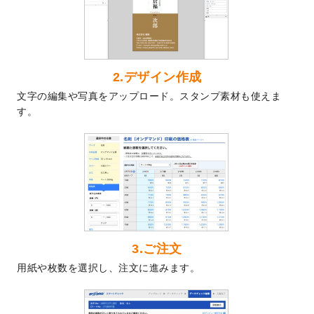
2024/7/9
回数券のデザインテンプレート
を追加しま
した。
2024/7/5
暑中見舞いのデザインテンプレート
を追加
しました。
2024/6/17
メッセージカードのデザインテンプレート
2.デザイン作成
を追加しました。
文字の編集や写真をアップロード。スタンプ素材も使えま
2024/6/14
【新商品】回数券
が作成できるようになり
す。
ました！
2024/5/22
エコノミータイプののぼり
が作成できるよ
うになりました！
2024/4/30
【新商品】のぼり
が作成できるようになり
ました！
2024/3/21
DMのデザインテンプレート
を追加しまし
た。
3.ご注文
2023/12/22
【新商品】ステッカー
が作成できるように
用紙や枚数を選択し、注文に進みます。
なりました！
2023/12/15
2024年版4月始まりのカレンダーデザイン
テンプレート
を公開いたしました。