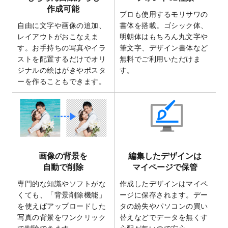
2025/7/30
キャンバスプリントのデザインテンプレー
作成可能
ト
を追加いたしました。
プロも使用するモリサワの
自由に文字や画像の追加、
書体を搭載。ゴシック体、
2025/6/30
暑中見舞いのデザインテンプレート
を追加
レイアウトがおこなえま
明朝体はもちろん丸文字や
しました。
す。お手持ちの写真やイラ
筆文字、デザイン書体など
2025/6/27
キャンバスプリントのデザインテンプレー
ストを配置するだけでオリ
無料でご利用いただけま
ト
を追加いたしました。
ジナルの絵はがきやポスタ
す。
2025/6/24
2026年版1月始まりのカレンダーデザイン
ーを作ることもできます。
テンプレート
を公開いたしました。
2025/6/9
「
背景削除機能
」を実装しました。
2025/4/3
DMのデザインテンプレート
を追加しまし
た。
2025/2/21
マスキングテープのデザインテンプレート
画像の背景を
編集したデザインは
を追加しました。
自動で削除
マイページで保管
2025/2/4
マスキングテープのデザインテンプレート
を追加しました。
専門的な知識やソフトがな
作成したデザインはマイペ
くても、「背景削除機能」
ージに保存されます。デー
2025/1/15
配置できるデータ形式が増えました。
を使えばアップロードした
タの紛失やパソコンの買い
（pdf、psd、eps、tifに対応）
写真の背景をワンクリック
替えなどでデータを無くす
2024/12/24
2025年版4月始まりのカレンダーデザイン