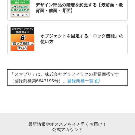
対応いたしました。
デザイン部品の階層を変更する【最前面・最
2022/10/1
2023年版1月始まりのカレンダーデザイン
背面・前面・背面】
テンプレート
を公開いたしました。
2022/9/21
コンサートのチラシデザインテンプレート
を追加しました。
オブジェクトを固定する「ロック機能」の
2022/9/5
年賀状のデザインテンプレート
を公開いた
使い方
しました。
2022/9/5
喪中はがきのデザインテンプレート
を公開
いたしました。
2022/8/24
印刷用データの解像度
を引き上げまし
「スマプリ」は、株式会社グラフィックの登録商標です
た！
（登録商標第6647195号）。
登録商標一覧
最新情報やオススメをイチ早くお届け！
公式アカウント