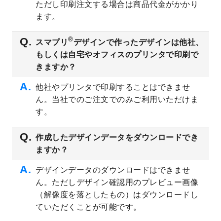
ただし印刷注文する場合は商品代金がかかり
ト
を追加しました。
ます。
2023/6/28
暑中見舞いのデザインテンプレート
を公開
いたしました。
®
スマプリ
デザインで作ったデザインは他社、
2023/6/12
うちわのデザインテンプレート
を公開いた
もしくは自宅やオフィスのプリンタで印刷で
しました。
きますか？
2023/5/9
ランチョンマットのデザインテンプレート
を公開いたしました。
他社やプリンタで印刷することはできませ
ん。当社でのご注文でのみご利用いただけま
2023/5/9
書類カバー（見積書表紙）のデザインテン
プレート
を公開いたしました。
す。
2023/4/28
シール・ラベルのデザインテンプレート
を
追加しました。
作成したデザインデータをダウンロードでき
ますか？
2023/4/20
飲食店のチラシデザインテンプレート
を追
加しました。
デザインデータのダウンロードはできませ
2023/4/18
セミナー・講演会のチラシデザインテンプ
ん。ただしデザイン確認用のプレビュー画像
レート
を追加しました。
（解像度を落としたもの）はダウンロードし
2023/4/18
スポーツジム・フィットネスクラブのチラ
ていただくことが可能です。
シデザインテンプレート
を追加しました。