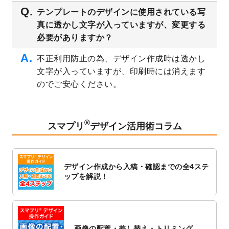
2023/3/16
シール・ラベルのデザインテンプレート
を
テンプレートのデザインに使用されている写
公開いたしました。
真に透かし文字が入っていますが、変更する
2023/3/13
封筒（長3、洋長3、角2）のデザインテンプ
必要がありますか？
レート
を追加しました。
2023/3/13
クリアファイルのデザインテンプレート
を
不正利用防止の為、デザイン作成時は透かし
追加しました。
文字が入っていますが、印刷時には消えます
2023/3/2
パワーポイント版テンプレートをダウンロ
のでご安心ください。
ードできるようになりました！
2023/2/24
クリアファイルのデザインテンプレート
を
追加しました。
®
スマプリ
デザイン活用術コラム
2023/1/13
4月始まりのカレンダーデザインテンプレー
ト
を追加しました。
2023/1/5
スタンプカードのデザインテンプレート
を
デザイン作成から入稿・確認までの全4ステ
追加しました。
ップを解説！
2022/12/26
サーバーメンテナンスに伴う全サービス停
止のお知らせ
2022/12/16
ポスターカレンダーのデザインテンプレー
ト
を公開いたしました。
画像の配置・差し替え・トリミング