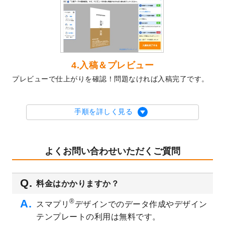
2023/10/10
2024年辰年の年賀ポスターデザインテンプ
レート
を公開いたしました。
2023/10/4
箔押し年賀状のデザインテンプレート
を公
開いたしました。
2023/9/25
クリアファイル、封筒、うちわにてオリジ
4.入稿＆プレビュー
ナルデザインで作成できるようになりまし
プレビューで仕上がりを確認！問題なければ入稿完了です。
た！
2023/9/5
2024年辰年の年賀状デザインテンプレート
を公開いたしました。
手順を詳しく見る
2023/9/1
2024年版1月始まりのカレンダーデザイン
テンプレート
を公開いたしました。
2023/8/29
オリジナルサイズ、変型サイズで作成でき
よくお問い合わせいただくご質問
るようになりました！
2023/8/18
チケットのデザインテンプレート
を追加し
料金はかかりますか？
ました。
2023/8/7
【新商品】チケット
が作成できるようにな
®
スマプリ
デザインでのデータ作成やデザイン
りました！
テンプレートの利用は無料です。
2023/8/2
美容・エステのチラシデザインテンプレー