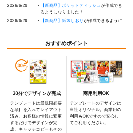
2026/6/29
【新商品】ポケットティッシュ
が作成でき
るようになりました！
2026/6/29
【新商品】紙製しおり
が作成できるように
なりました！
2026/6/22
コラム「
基本ツールの機能と使い方
」「
作
業効率を上げる便利な操作方法3選！
」を公
おすすめポイント
開いたしました。
2026/6/19
暑中見舞いのデザインテンプレート
を追加
しました。
2026/5/28
【新商品】マグネットステッカー
が作成で
きるようになりました！
2026/5/21
コラム「
デザイン作成から入稿・確認まで
30分でデザインが完成
商用利用OK
の全4ステップを解説！
」を公開いたしまし
た。
テンプレートは最低限必要
テンプレートのデザインは
2026/4/23
コラム「
画像の配置・差し替え・トリミン
な項目を入れてレイアウト
当社オリジナル。商業用の
グ
」「
テンプレート間でパーツを流用する
済み。お客様の情報に変更
利用もOKですので安心し
方法
」を公開いたしました。
するだけでデザインが完
てご利用ください。
成。キャッチコピーもその
2026/4/21
アクリルキーホルダーのデザインテンプレ