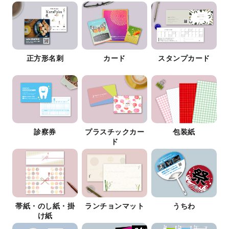
正方形名刺
カード
スタンプカード
診察券
プラスチックカー
包装紙
ド
帯紙・のし紙・掛
ランチョンマット
うちわ
け紙