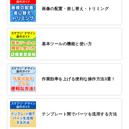
ト
を公開いたしました。
画像の配置・差し替え・トリミング
2022/12/1
プログラミング教室のチラシデザインテン
プレート
を追加しました。
2022/11/25
【新商品】封筒
が作成できるようになりま
した！
基本ツールの機能と使い方
2022/11/25
【新商品】クリアファイル
が作成できるよ
うになりました！
2022/11/4
のし紙のデザインテンプレート
を公開いた
しました。
2022/10/26
マッサージ・整体のチラシデザインテンプ
作業効率を上げる便利な操作方法3選！
レート
を追加しました。
2022/10/26
はり・灸のチラシデザインテンプレート
を
追加しました。
2022/10/20
箔押し年賀状のデザインテンプレート
を公
開いたしました。
テンプレート間でパーツを流用する方法
2022/10/14
年賀ポスターのデザインテンプレート
を公
開いたしました。