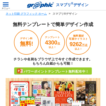
®
スマプリ
デザイン
ネット印刷 グラフィック ホーム
スマプリ®デザイン
無料テンプレートで
簡単デザイン作成
無料素材
テンプレート
デザイン料
写真やイラスト
4300
無料!
9262
点
万点
以上！
以上！
チラシや名刺をブラウザ上で今すぐ作成できます。
もちろん白紙からも可能！
パワーポイントテンプレート無料配布中！