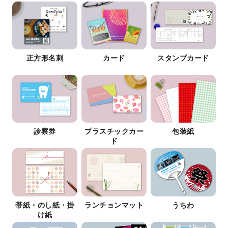
正方形名刺
カード
スタンプカード
診察券
プラスチックカー
包装紙
ド
帯紙・のし紙・掛
ランチョンマット
うちわ
け紙