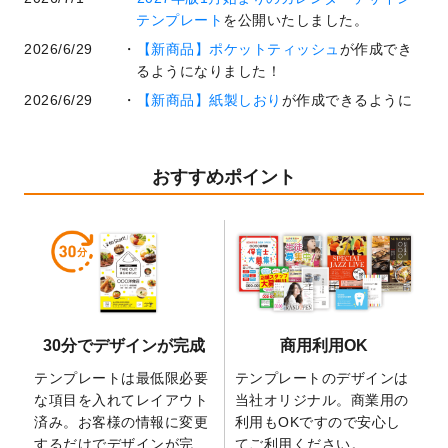
テンプレート
を公開いたしました。
2026/6/29
【新商品】ポケットティッシュ
が作成でき
るようになりました！
2026/6/29
【新商品】紙製しおり
が作成できるように
なりました！
2026/6/22
コラム「
基本ツールの機能と使い方
」「
作
業効率を上げる便利な操作方法3選！
」を公
おすすめポイント
開いたしました。
2026/6/19
暑中見舞いのデザインテンプレート
を追加
しました。
2026/5/28
【新商品】マグネットステッカー
が作成で
きるようになりました！
2026/5/21
コラム「
デザイン作成から入稿・確認まで
30分でデザインが完成
商用利用OK
の全4ステップを解説！
」を公開いたしまし
た。
テンプレートは最低限必要
テンプレートのデザインは
2026/4/23
コラム「
画像の配置・差し替え・トリミン
な項目を入れてレイアウト
当社オリジナル。商業用の
グ
」「
テンプレート間でパーツを流用する
済み。お客様の情報に変更
利用もOKですので安心し
方法
」を公開いたしました。
するだけでデザインが完
てご利用ください。