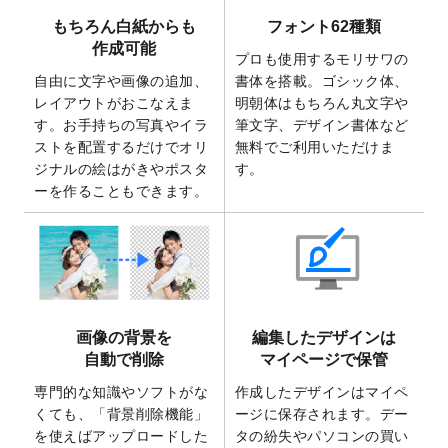
で使えるようになりました。
もちろん白紙からも
フォント62種類
2025/7/30
キャンバスプリントのデザインテンプレー
作成可能
ト
を追加いたしました。
プロも使用するモリサワの
自由に文字や画像の追加、
書体を搭載。ゴシック体、
2025/6/30
暑中見舞いのデザインテンプレート
を追加
レイアウトがおこなえま
明朝体はもちろん丸文字や
しました。
す。お手持ちの写真やイラ
筆文字、デザイン書体など
2025/6/27
キャンバスプリントのデザインテンプレー
ストを配置するだけでオリ
無料でご利用いただけま
ト
を追加いたしました。
ジナルの絵はがきやポスタ
す。
2025/6/24
2026年版1月始まりのカレンダーデザイン
ーを作ることもできます。
テンプレート
を公開いたしました。
2025/6/9
「
背景削除機能
」を実装しました。
2025/4/3
DMのデザインテンプレート
を追加しまし
た。
2025/2/21
マスキングテープのデザインテンプレート
画像の背景を
編集したデザインは
を追加しました。
自動で削除
マイページで保管
2025/2/4
マスキングテープのデザインテンプレート
を追加しました。
専門的な知識やソフトがな
作成したデザインはマイペ
くても、「背景削除機能」
ージに保存されます。デー
2025/1/15
配置できるデータ形式が増えました。
を使えばアップロードした
タの紛失やパソコンの買い
（pdf、psd、eps、tifに対応）