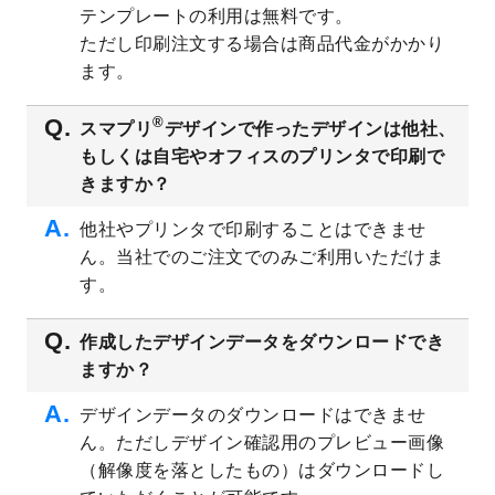
テンプレートの利用は無料です。
2023/8/2
美容・エステのチラシデザインテンプレー
ただし印刷注文する場合は商品代金がかかり
ト
を追加しました。
ます。
2023/6/28
暑中見舞いのデザインテンプレート
を公開
いたしました。
®
スマプリ
デザインで作ったデザインは他社、
2023/6/12
うちわのデザインテンプレート
を公開いた
もしくは自宅やオフィスのプリンタで印刷で
しました。
きますか？
2023/5/9
ランチョンマットのデザインテンプレート
を公開いたしました。
他社やプリンタで印刷することはできませ
ん。当社でのご注文でのみご利用いただけま
2023/5/9
書類カバー（見積書表紙）のデザインテン
プレート
を公開いたしました。
す。
2023/4/28
シール・ラベルのデザインテンプレート
を
追加しました。
作成したデザインデータをダウンロードでき
ますか？
2023/4/20
飲食店のチラシデザインテンプレート
を追
加しました。
デザインデータのダウンロードはできませ
2023/4/18
セミナー・講演会のチラシデザインテンプ
ん。ただしデザイン確認用のプレビュー画像
レート
を追加しました。
（解像度を落としたもの）はダウンロードし
2023/4/18
スポーツジム・フィットネスクラブのチラ