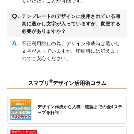
ていただくことが可能です。
シデザインテンプレート
を追加しました。
2023/3/16
シール・ラベルのデザインテンプレート
を
テンプレートのデザインに使用されている写
公開いたしました。
真に透かし文字が入っていますが、変更する
2023/3/13
封筒（長3、洋長3、角2）のデザインテンプ
必要がありますか？
レート
を追加しました。
2023/3/13
クリアファイルのデザインテンプレート
を
不正利用防止の為、デザイン作成時は透かし
追加しました。
文字が入っていますが、印刷時には消えます
2023/3/2
パワーポイント版テンプレートをダウンロ
のでご安心ください。
ードできるようになりました！
2023/2/24
クリアファイルのデザインテンプレート
を
追加しました。
®
スマプリ
デザイン活用術コラム
2023/1/13
4月始まりのカレンダーデザインテンプレー
ト
を追加しました。
2023/1/5
スタンプカードのデザインテンプレート
を
デザイン作成から入稿・確認までの全4ステ
追加しました。
ップを解説！
2022/12/26
サーバーメンテナンスに伴う全サービス停
止のお知らせ
2022/12/16
ポスターカレンダーのデザインテンプレー