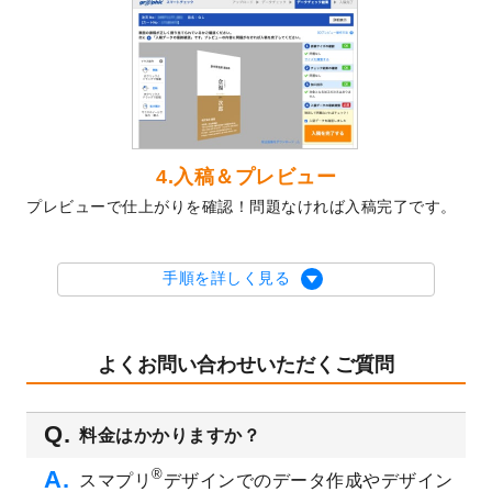
テンプレート
を公開いたしました。
2023/10/10
2024年辰年の年賀ポスターデザインテンプ
レート
を公開いたしました。
2023/10/4
箔押し年賀状のデザインテンプレート
を公
開いたしました。
2023/9/25
クリアファイル、封筒、うちわにてオリジ
4.入稿＆プレビュー
ナルデザインで作成できるようになりまし
プレビューで仕上がりを確認！問題なければ入稿完了です。
た！
2023/9/5
2024年辰年の年賀状デザインテンプレート
を公開いたしました。
手順を詳しく見る
2023/9/1
2024年版1月始まりのカレンダーデザイン
テンプレート
を公開いたしました。
2023/8/29
オリジナルサイズ、変型サイズで作成でき
よくお問い合わせいただくご質問
るようになりました！
2023/8/18
チケットのデザインテンプレート
を追加し
料金はかかりますか？
ました。
2023/8/7
【新商品】チケット
が作成できるようにな
®
スマプリ
デザインでのデータ作成やデザイン
りました！