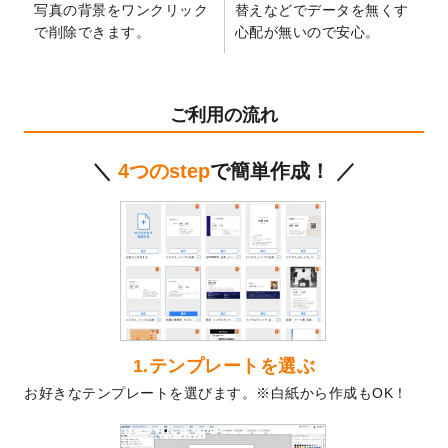
写真の背景をワンクリック
替えなどでデータを無くす
2024/12/24
2025年版4月始まりのカレンダーデザイン
で削除できます。
心配が無いので安心。
テンプレート
を公開いたしました。
2024/11/27
【新商品】マスキングテープ
が作成できる
ようになりました！
ご利用の流れ
2024/10/11
箔押し年賀状のデザインテンプレート
を公
開いたしました。
＼
4つのstep
で簡単作成！ ／
2024/9/11
ステッカーのデザインテンプレート
を追加
しました。
2024/9/9
2025年巳年の年賀状デザインテンプレート
を公開いたしました。
2024/9/9
喪中はがきのデザインテンプレート
を公開
いたしました。
2024/9/2
2025年版1月始まりのカレンダーデザイン
テンプレート
を公開いたしました。
1.テンプレートを選ぶ
2024/8/20
【新商品】コースター
が作成できるように
お好きなテンプレートを選びます。※白紙から作成もOK！
なりました！
2024/7/25
プラスチックカードのデザインテンプレー