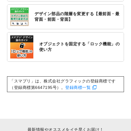
2022/10/6
チラシ作成から
ポスティング配布注文
まで
対応いたしました。
デザイン部品の階層を変更する【最前面・最
2022/10/1
2023年版1月始まりのカレンダーデザイン
背面・前面・背面】
テンプレート
を公開いたしました。
2022/9/21
コンサートのチラシデザインテンプレート
を追加しました。
オブジェクトを固定する「ロック機能」の
2022/9/5
年賀状のデザインテンプレート
を公開いた
使い方
しました。
2022/9/5
喪中はがきのデザインテンプレート
を公開
いたしました。
2022/8/24
印刷用データの解像度
を引き上げまし
「スマプリ」は、株式会社グラフィックの登録商標です
た！
（登録商標第6647195号）。
登録商標一覧
最新情報やオススメをイチ早くお届け！