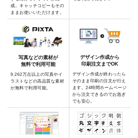
成。キャッチコピーもその
2026/4/21
アクリルキーホルダーのデザインテンプレ
ままお使いいただけます。
ート
を追加いたしました。
2026/3/17
【新商品】缶バッジ
が作成できるようにな
りました！
2025/12/22
【新商品】アクリルキーホルダー
が作成で
きるようになりました！
2025/12/22
2026年版4月始まりのカレンダーデザイン
デザイン作成から
写真などの素材が
テンプレート
を公開いたしました。
印刷注文までOK
無料で利用可能
2025/10/7
箔押し年賀状のデザインテンプレート
を公
デザイン作成が終わったら
9,262万点以上の写真やイ
開いたしました。
そのまま印刷の注文が行え
ラストなどの高品質な素材
2025/9/30
【新商品】クリアファイルバッグ
が作成で
ます。24時間ホームページ
が無料で利用可能。
きるようになりました！
から注文できるのでお急ぎ
でも安心。
2025/9/10
2026年午年の年賀状デザインテンプレート
を公開いたしました。
2025/9/10
喪中はがき・寒中見舞いのデザインテンプ
レート
を公開いたしました。
2025/8/1
9,160万点以上の写真やイラスト素材が無料