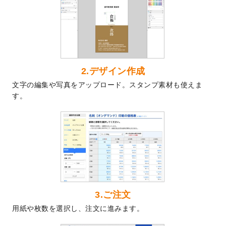
ト
を追加しました。
2024/7/9
回数券のデザインテンプレート
を追加しま
した。
2024/7/5
暑中見舞いのデザインテンプレート
を追加
しました。
2024/6/17
メッセージカードのデザインテンプレート
2.デザイン作成
を追加しました。
文字の編集や写真をアップロード。スタンプ素材も使えま
2024/6/14
【新商品】回数券
が作成できるようになり
す。
ました！
2024/5/22
エコノミータイプののぼり
が作成できるよ
うになりました！
2024/4/30
【新商品】のぼり
が作成できるようになり
ました！
2024/3/21
DMのデザインテンプレート
を追加しまし
た。
3.ご注文
2023/12/22
【新商品】ステッカー
が作成できるように
用紙や枚数を選択し、注文に進みます。
なりました！
2023/12/15
2024年版4月始まりのカレンダーデザイン