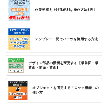
2022/10/26
マッサージ・整体のチラシデザインテンプ
作業効率を上げる便利な操作方法3選！
レート
を追加しました。
2022/10/26
はり・灸のチラシデザインテンプレート
を
追加しました。
2022/10/20
箔押し年賀状のデザインテンプレート
を公
開いたしました。
テンプレート間でパーツを流用する方法
2022/10/14
年賀ポスターのデザインテンプレート
を公
開いたしました。
2022/10/6
チラシ作成から
ポスティング配布注文
まで
対応いたしました。
デザイン部品の階層を変更する【最前面・最
2022/10/1
2023年版1月始まりのカレンダーデザイン
背面・前面・背面】
テンプレート
を公開いたしました。
2022/9/21
コンサートのチラシデザインテンプレート
を追加しました。
オブジェクトを固定する「ロック機能」の
2022/9/5
年賀状のデザインテンプレート
を公開いた
使い方
しました。
2022/9/5
喪中はがきのデザインテンプレート
を公開