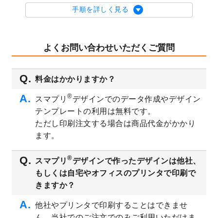
を公開いたしました。
手順を詳しく見る
2023/9/1
2024年版1月始まりのカレンダーデザイン
テンプレート
を公開いたしました。
2023/8/29
オリジナルサイズ、変型サイズで作成でき
よくお問い合わせいただくご質問
るようになりました！
2023/8/18
チケットのデザインテンプレート
を追加し
料金はかかりますか？
ました。
2023/8/7
【新商品】チケット
が作成できるようにな
®
スマプリ
デザインでのデータ作成やデザイン
りました！
テンプレートの利用は無料です。
2023/8/2
美容・エステのチラシデザインテンプレー
ただし印刷注文する場合は商品代金がかかり
ト
を追加しました。
ます。
2023/6/28
暑中見舞いのデザインテンプレート
を公開
いたしました。
®
スマプリ
デザインで作ったデザインは他社、
2023/6/12
うちわのデザインテンプレート
を公開いた
もしくは自宅やオフィスのプリンタで印刷で
しました。
きますか？
2023/5/9
ランチョンマットのデザインテンプレート
を公開いたしました。
他社やプリンタで印刷することはできませ
ん。当社でのご注文でのみご利用いただけま
2023/5/9
書類カバー（見積書表紙）のデザインテン