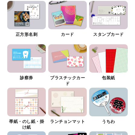
正方形名刺
カード
スタンプカード
診察券
プラスチックカー
包装紙
ド
帯紙・のし紙・掛
ランチョンマット
うちわ
け紙