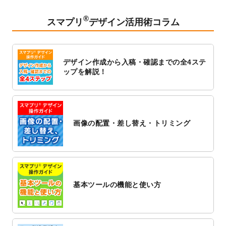
2023/2/24
クリアファイルのデザインテンプレート
を
追加しました。
®
スマプリ
デザイン活用術コラム
2023/1/13
4月始まりのカレンダーデザインテンプレー
ト
を追加しました。
2023/1/5
スタンプカードのデザインテンプレート
を
デザイン作成から入稿・確認までの全4ステ
追加しました。
ップを解説！
2022/12/26
サーバーメンテナンスに伴う全サービス停
止のお知らせ
2022/12/16
ポスターカレンダーのデザインテンプレー
ト
を公開いたしました。
画像の配置・差し替え・トリミング
2022/12/1
プログラミング教室のチラシデザインテン
プレート
を追加しました。
2022/11/25
【新商品】封筒
が作成できるようになりま
した！
基本ツールの機能と使い方
2022/11/25
【新商品】クリアファイル
が作成できるよ
うになりました！
2022/11/4
のし紙のデザインテンプレート
を公開いた
しました。