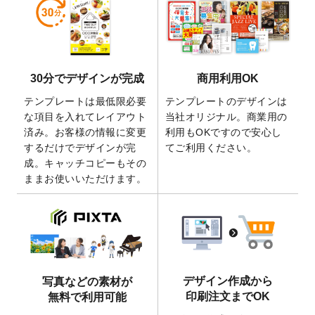
しました。
2026/5/28
【新商品】マグネットステッカー
が作成で
きるようになりました！
2026/5/21
コラム「
デザイン作成から入稿・確認まで
30分でデザインが完成
商用利用OK
の全4ステップを解説！
」を公開いたしまし
た。
テンプレートは最低限必要
テンプレートのデザインは
2026/4/23
コラム「
画像の配置・差し替え・トリミン
な項目を入れてレイアウト
当社オリジナル。商業用の
グ
」「
テンプレート間でパーツを流用する
済み。お客様の情報に変更
利用もOKですので安心し
方法
」を公開いたしました。
するだけでデザインが完
てご利用ください。
成。キャッチコピーもその
2026/4/21
アクリルキーホルダーのデザインテンプレ
ままお使いいただけます。
ート
を追加いたしました。
2026/3/17
【新商品】缶バッジ
が作成できるようにな
りました！
2025/12/22
【新商品】アクリルキーホルダー
が作成で
きるようになりました！
2025/12/22
2026年版4月始まりのカレンダーデザイン
デザイン作成から
写真などの素材が
テンプレート
を公開いたしました。
印刷注文までOK
無料で利用可能
2025/10/7
箔押し年賀状のデザインテンプレート
を公