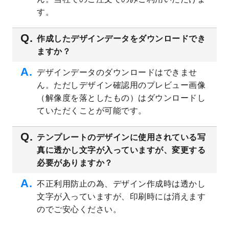
プレート
を公開いたしました。
す。
2023/4/28
シール・ラベルのデザインテンプレート
を
追加しました。
作成したデザインデータをダウンロードでき
ますか？
2023/4/20
飲食店のチラシデザインテンプレート
を追
加しました。
デザインデータのダウンロードはできませ
2023/4/18
セミナー・講演会のチラシデザインテンプ
ん。ただしデザイン確認用のプレビュー画像
レート
を追加しました。
（解像度を落としたもの）はダウンロードし
2023/4/18
スポーツジム・フィットネスクラブのチラ
ていただくことが可能です。
シデザインテンプレート
を追加しました。
2023/3/16
シール・ラベルのデザインテンプレート
を
テンプレートのデザインに使用されている写
公開いたしました。
真に透かし文字が入っていますが、変更する
2023/3/13
封筒（長3、洋長3、角2）のデザインテンプ
必要がありますか？
レート
を追加しました。
2023/3/13
クリアファイルのデザインテンプレート
を
不正利用防止の為、デザイン作成時は透かし
追加しました。
文字が入っていますが、印刷時には消えます
2023/3/2
パワーポイント版テンプレートをダウンロ
のでご安心ください。
ードできるようになりました！