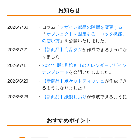
お知らせ
2026/7/30
コラム「
デザイン部品の階層を変更する
」
「
オブジェクトを固定する「ロック機能」
の使い方
」を公開いたしました。
2026/7/21
【新商品】商品タグ
が作成できるようにな
りました！
2026/7/1
2027年版1月始まりのカレンダーデザイン
テンプレート
を公開いたしました。
2026/6/29
【新商品】ポケットティッシュ
が作成でき
るようになりました！
2026/6/29
【新商品】紙製しおり
が作成できるように
なりました！
2026/6/22
コラム「
基本ツールの機能と使い方
」「
作
業効率を上げる便利な操作方法3選！
」を公
おすすめポイント
開いたしました。
2026/6/19
暑中見舞いのデザインテンプレート
を追加