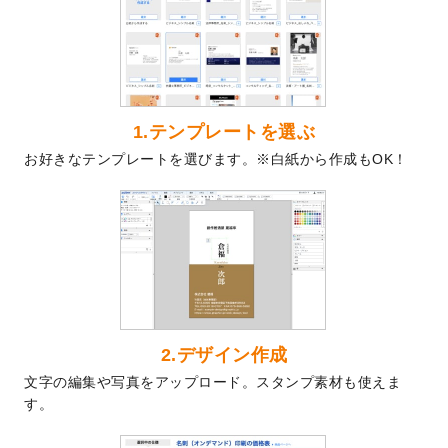
を公開いたしました。
2024/9/9
喪中はがきのデザインテンプレート
を公開
いたしました。
2024/9/2
2025年版1月始まりのカレンダーデザイン
テンプレート
を公開いたしました。
1.テンプレートを選ぶ
2024/8/20
【新商品】コースター
が作成できるように
お好きなテンプレートを選びます。※白紙から作成もOK！
なりました！
2024/7/25
プラスチックカードのデザインテンプレー
ト
を追加しました。
2024/7/9
回数券のデザインテンプレート
を追加しま
した。
2024/7/5
暑中見舞いのデザインテンプレート
を追加
しました。
2024/6/17
メッセージカードのデザインテンプレート
2.デザイン作成
を追加しました。
文字の編集や写真をアップロード。スタンプ素材も使えま
2024/6/14
【新商品】回数券
が作成できるようになり
す。
ました！