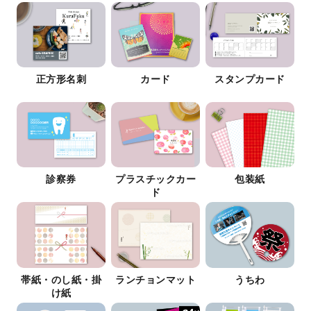
正方形名刺
カード
スタンプカード
診察券
プラスチックカー
包装紙
ド
帯紙・のし紙・掛
ランチョンマット
うちわ
け紙