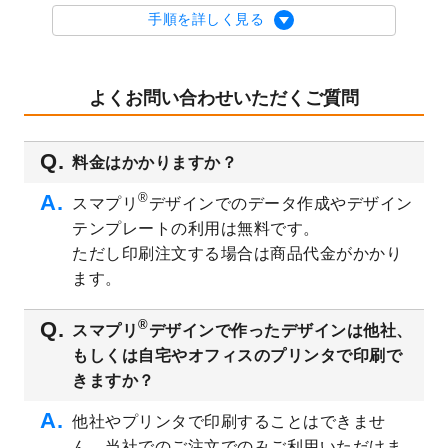
を公開いたしました。
手順を詳しく見る
2023/9/1
2024年版1月始まりのカレンダーデザイン
テンプレート
を公開いたしました。
2023/8/29
オリジナルサイズ、変型サイズで作成でき
よくお問い合わせいただくご質問
るようになりました！
2023/8/18
チケットのデザインテンプレート
を追加し
料金はかかりますか？
ました。
2023/8/7
【新商品】チケット
が作成できるようにな
®
スマプリ
デザインでのデータ作成やデザイン
りました！
テンプレートの利用は無料です。
2023/8/2
美容・エステのチラシデザインテンプレー
ただし印刷注文する場合は商品代金がかかり
ト
を追加しました。
ます。
2023/6/28
暑中見舞いのデザインテンプレート
を公開
いたしました。
®
スマプリ
デザインで作ったデザインは他社、
2023/6/12
うちわのデザインテンプレート
を公開いた
もしくは自宅やオフィスのプリンタで印刷で
しました。
きますか？
2023/5/9
ランチョンマットのデザインテンプレート
を公開いたしました。
他社やプリンタで印刷することはできませ
ん。当社でのご注文でのみご利用いただけま
2023/5/9
書類カバー（見積書表紙）のデザインテン