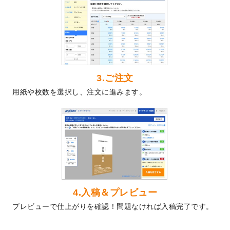
2024/5/22
エコノミータイプののぼり
が作成できるよ
うになりました！
2024/4/30
【新商品】のぼり
が作成できるようになり
ました！
2024/3/21
DMのデザインテンプレート
を追加しまし
た。
3.ご注文
2023/12/22
【新商品】ステッカー
が作成できるように
用紙や枚数を選択し、注文に進みます。
なりました！
2023/12/15
2024年版4月始まりのカレンダーデザイン
テンプレート
を公開いたしました。
2023/10/10
2024年辰年の年賀ポスターデザインテンプ
レート
を公開いたしました。
2023/10/4
箔押し年賀状のデザインテンプレート
を公
開いたしました。
2023/9/25
クリアファイル、封筒、うちわにてオリジ
4.入稿＆プレビュー
ナルデザインで作成できるようになりまし
プレビューで仕上がりを確認！問題なければ入稿完了です。
た！
2023/9/5
2024年辰年の年賀状デザインテンプレート