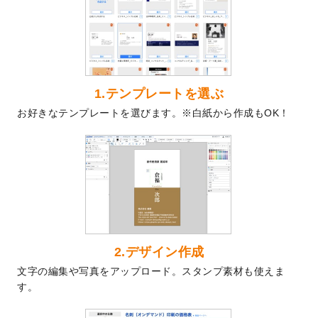
を公開いたしました。
2024/9/9
喪中はがきのデザインテンプレート
を公開
いたしました。
2024/9/2
2025年版1月始まりのカレンダーデザイン
テンプレート
を公開いたしました。
1.テンプレートを選ぶ
2024/8/20
【新商品】コースター
が作成できるように
お好きなテンプレートを選びます。※白紙から作成もOK！
なりました！
2024/7/25
プラスチックカードのデザインテンプレー
ト
を追加しました。
2024/7/9
回数券のデザインテンプレート
を追加しま
した。
2024/7/5
暑中見舞いのデザインテンプレート
を追加
しました。
2024/6/17
メッセージカードのデザインテンプレート
2.デザイン作成
を追加しました。
文字の編集や写真をアップロード。スタンプ素材も使えま
2024/6/14
【新商品】回数券
が作成できるようになり
す。
ました！