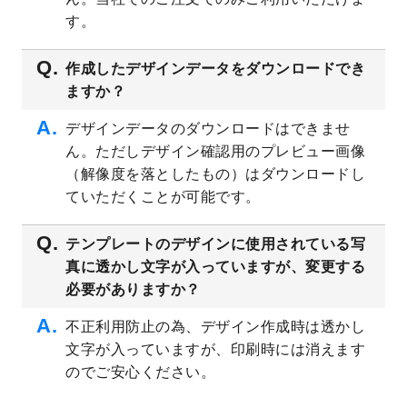
プレート
を公開いたしました。
す。
2023/4/28
シール・ラベルのデザインテンプレート
を
追加しました。
作成したデザインデータをダウンロードでき
ますか？
2023/4/20
飲食店のチラシデザインテンプレート
を追
加しました。
デザインデータのダウンロードはできませ
2023/4/18
セミナー・講演会のチラシデザインテンプ
ん。ただしデザイン確認用のプレビュー画像
レート
を追加しました。
（解像度を落としたもの）はダウンロードし
2023/4/18
スポーツジム・フィットネスクラブのチラ
ていただくことが可能です。
シデザインテンプレート
を追加しました。
2023/3/16
シール・ラベルのデザインテンプレート
を
テンプレートのデザインに使用されている写
公開いたしました。
真に透かし文字が入っていますが、変更する
2023/3/13
封筒（長3、洋長3、角2）のデザインテンプ
必要がありますか？
レート
を追加しました。
2023/3/13
クリアファイルのデザインテンプレート
を
不正利用防止の為、デザイン作成時は透かし
追加しました。
文字が入っていますが、印刷時には消えます
2023/3/2
パワーポイント版テンプレートをダウンロ
のでご安心ください。
ードできるようになりました！