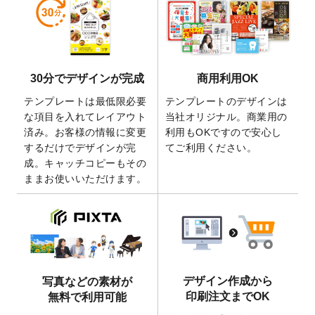
しました。
2026/5/28
【新商品】マグネットステッカー
が作成で
きるようになりました！
2026/5/21
コラム「
デザイン作成から入稿・確認まで
30分でデザインが完成
商用利用OK
の全4ステップを解説！
」を公開いたしまし
た。
テンプレートは最低限必要
テンプレートのデザインは
2026/4/23
コラム「
画像の配置・差し替え・トリミン
な項目を入れてレイアウト
当社オリジナル。商業用の
グ
」「
テンプレート間でパーツを流用する
済み。お客様の情報に変更
利用もOKですので安心し
方法
」を公開いたしました。
するだけでデザインが完
てご利用ください。
成。キャッチコピーもその
2026/4/21
アクリルキーホルダーのデザインテンプレ
ままお使いいただけます。
ート
を追加いたしました。
2026/3/17
【新商品】缶バッジ
が作成できるようにな
りました！
2025/12/22
【新商品】アクリルキーホルダー
が作成で
きるようになりました！
2025/12/22
2026年版4月始まりのカレンダーデザイン
デザイン作成から
写真などの素材が
テンプレート
を公開いたしました。
印刷注文までOK
無料で利用可能
2025/10/7
箔押し年賀状のデザインテンプレート
を公