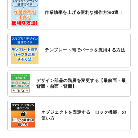
2022/10/26
マッサージ・整体のチラシデザインテンプ
作業効率を上げる便利な操作方法3選！
レート
を追加しました。
2022/10/26
はり・灸のチラシデザインテンプレート
を
追加しました。
2022/10/20
箔押し年賀状のデザインテンプレート
を公
開いたしました。
テンプレート間でパーツを流用する方法
2022/10/14
年賀ポスターのデザインテンプレート
を公
開いたしました。
2022/10/6
チラシ作成から
ポスティング配布注文
まで
対応いたしました。
デザイン部品の階層を変更する【最前面・最
2022/10/1
2023年版1月始まりのカレンダーデザイン
背面・前面・背面】
テンプレート
を公開いたしました。
2022/9/21
コンサートのチラシデザインテンプレート
を追加しました。
オブジェクトを固定する「ロック機能」の
2022/9/5
年賀状のデザインテンプレート
を公開いた
使い方
しました。
2022/9/5
喪中はがきのデザインテンプレート
を公開