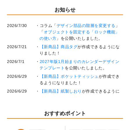
お知らせ
2026/7/30
コラム「
デザイン部品の階層を変更する
」
「
オブジェクトを固定する「ロック機能」
の使い方
」を公開いたしました。
2026/7/21
【新商品】商品タグ
が作成できるようにな
りました！
2026/7/1
2027年版1月始まりのカレンダーデザイン
テンプレート
を公開いたしました。
2026/6/29
【新商品】ポケットティッシュ
が作成でき
るようになりました！
2026/6/29
【新商品】紙製しおり
が作成できるように
なりました！
2026/6/22
コラム「
基本ツールの機能と使い方
」「
作
業効率を上げる便利な操作方法3選！
」を公
おすすめポイント
開いたしました。
2026/6/19
暑中見舞いのデザインテンプレート
を追加