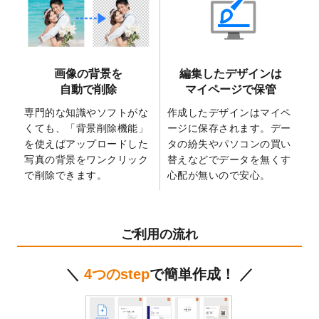
2025/6/9
「
背景削除機能
」を実装しました。
2025/4/3
DMのデザインテンプレート
を追加しまし
た。
2025/2/21
マスキングテープのデザインテンプレート
画像の背景を
編集したデザインは
を追加しました。
自動で削除
マイページで保管
2025/2/4
マスキングテープのデザインテンプレート
を追加しました。
専門的な知識やソフトがな
作成したデザインはマイペ
くても、「背景削除機能」
ージに保存されます。デー
2025/1/15
配置できるデータ形式が増えました。
を使えばアップロードした
タの紛失やパソコンの買い
（pdf、psd、eps、tifに対応）
写真の背景をワンクリック
替えなどでデータを無くす
2024/12/24
2025年版4月始まりのカレンダーデザイン
で削除できます。
心配が無いので安心。
テンプレート
を公開いたしました。
2024/11/27
【新商品】マスキングテープ
が作成できる
ようになりました！
ご利用の流れ
2024/10/11
箔押し年賀状のデザインテンプレート
を公
開いたしました。
＼
4つのstep
で簡単作成！ ／
2024/9/11
ステッカーのデザインテンプレート
を追加
しました。
2024/9/9
2025年巳年の年賀状デザインテンプレート