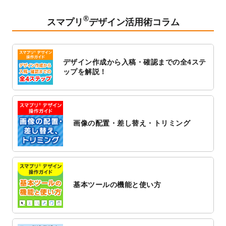
2023/2/24
クリアファイルのデザインテンプレート
を
追加しました。
®
スマプリ
デザイン活用術コラム
2023/1/13
4月始まりのカレンダーデザインテンプレー
ト
を追加しました。
2023/1/5
スタンプカードのデザインテンプレート
を
デザイン作成から入稿・確認までの全4ステ
追加しました。
ップを解説！
2022/12/26
サーバーメンテナンスに伴う全サービス停
止のお知らせ
2022/12/16
ポスターカレンダーのデザインテンプレー
ト
を公開いたしました。
画像の配置・差し替え・トリミング
2022/12/1
プログラミング教室のチラシデザインテン
プレート
を追加しました。
2022/11/25
【新商品】封筒
が作成できるようになりま
した！
基本ツールの機能と使い方
2022/11/25
【新商品】クリアファイル
が作成できるよ
うになりました！
2022/11/4
のし紙のデザインテンプレート
を公開いた
しました。