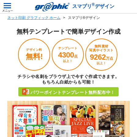
®
スマプリ
デザイン
ネット印刷 グラフィック ホーム
スマプリ®デザイン
無料テンプレートで
簡単デザイン作成
無料素材
テンプレート
デザイン料
写真やイラスト
4300
無料!
9262
点
万点
以上！
以上！
チラシや名刺をブラウザ上で今すぐ作成できます。
もちろん白紙からも可能！
パワーポイントテンプレート無料配布中！