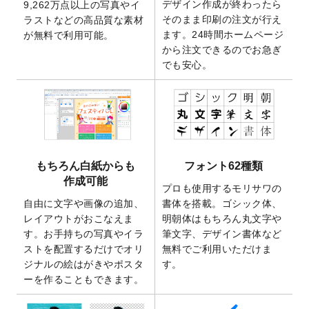
デザイン作成が終わったら
9,262万点以上の写真やイ
開いたしました。
そのまま印刷の注文が行え
ラストなどの高品質な素材
2025/9/30
【新商品】クリアファイルバッグ
が作成で
ます。24時間ホームページ
が無料で利用可能。
きるようになりました！
から注文できるのでお急ぎ
でも安心。
2025/9/10
2026年午年の年賀状デザインテンプレート
を公開いたしました。
2025/9/10
喪中はがき・寒中見舞いのデザインテンプ
レート
を公開いたしました。
2025/8/1
9,160万点以上の写真やイラスト素材が無料
で使えるようになりました。
もちろん白紙からも
フォント62種類
2025/7/30
キャンバスプリントのデザインテンプレー
作成可能
ト
を追加いたしました。
プロも使用するモリサワの
自由に文字や画像の追加、
書体を搭載。ゴシック体、
2025/6/30
暑中見舞いのデザインテンプレート
を追加
レイアウトがおこなえま
明朝体はもちろん丸文字や
しました。
す。お手持ちの写真やイラ
筆文字、デザイン書体など
2025/6/27
キャンバスプリントのデザインテンプレー
ストを配置するだけでオリ
無料でご利用いただけま
ト
を追加いたしました。
ジナルの絵はがきやポスタ
す。
2025/6/24
2026年版1月始まりのカレンダーデザイン
ーを作ることもできます。
テンプレート
を公開いたしました。