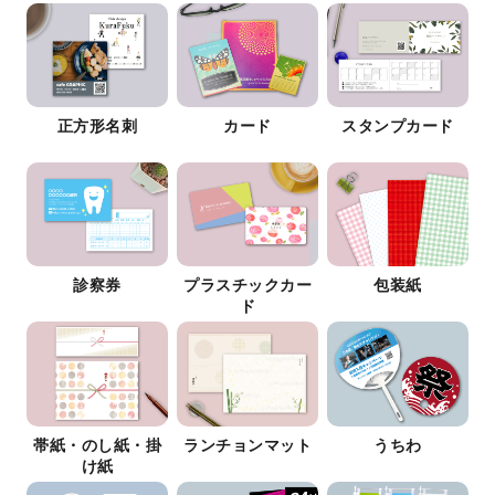
正方形名刺
カード
スタンプカード
診察券
プラスチックカー
包装紙
ド
帯紙・のし紙・掛
ランチョンマット
うちわ
け紙