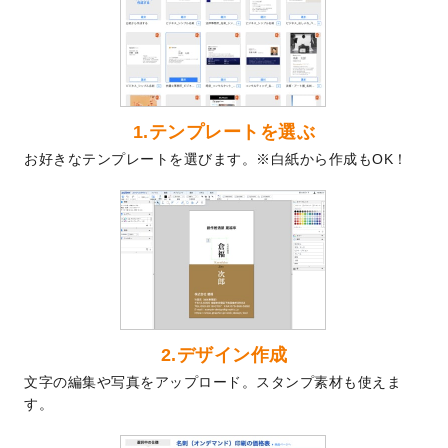
を公開いたしました。
2024/9/9
喪中はがきのデザインテンプレート
を公開
いたしました。
2024/9/2
2025年版1月始まりのカレンダーデザイン
テンプレート
を公開いたしました。
1.テンプレートを選ぶ
2024/8/20
【新商品】コースター
が作成できるように
お好きなテンプレートを選びます。※白紙から作成もOK！
なりました！
2024/7/25
プラスチックカードのデザインテンプレー
ト
を追加しました。
2024/7/9
回数券のデザインテンプレート
を追加しま
した。
2024/7/5
暑中見舞いのデザインテンプレート
を追加
しました。
2024/6/17
メッセージカードのデザインテンプレート
2.デザイン作成
を追加しました。
文字の編集や写真をアップロード。スタンプ素材も使えま
2024/6/14
【新商品】回数券
が作成できるようになり
す。
ました！