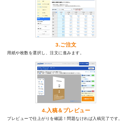
2024/5/22
エコノミータイプののぼり
が作成できるよ
うになりました！
2024/4/30
【新商品】のぼり
が作成できるようになり
ました！
2024/3/21
DMのデザインテンプレート
を追加しまし
た。
3.ご注文
2023/12/22
【新商品】ステッカー
が作成できるように
用紙や枚数を選択し、注文に進みます。
なりました！
2023/12/15
2024年版4月始まりのカレンダーデザイン
テンプレート
を公開いたしました。
2023/10/10
2024年辰年の年賀ポスターデザインテンプ
レート
を公開いたしました。
2023/10/4
箔押し年賀状のデザインテンプレート
を公
開いたしました。
2023/9/25
クリアファイル、封筒、うちわにてオリジ
4.入稿＆プレビュー
ナルデザインで作成できるようになりまし
プレビューで仕上がりを確認！問題なければ入稿完了です。
た！
2023/9/5
2024年辰年の年賀状デザインテンプレート