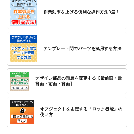
2022/10/26
マッサージ・整体のチラシデザインテンプ
作業効率を上げる便利な操作方法3選！
レート
を追加しました。
2022/10/26
はり・灸のチラシデザインテンプレート
を
追加しました。
2022/10/20
箔押し年賀状のデザインテンプレート
を公
開いたしました。
テンプレート間でパーツを流用する方法
2022/10/14
年賀ポスターのデザインテンプレート
を公
開いたしました。
2022/10/6
チラシ作成から
ポスティング配布注文
まで
対応いたしました。
デザイン部品の階層を変更する【最前面・最
2022/10/1
2023年版1月始まりのカレンダーデザイン
背面・前面・背面】
テンプレート
を公開いたしました。
2022/9/21
コンサートのチラシデザインテンプレート
を追加しました。
オブジェクトを固定する「ロック機能」の
2022/9/5
年賀状のデザインテンプレート
を公開いた
使い方
しました。
2022/9/5
喪中はがきのデザインテンプレート
を公開