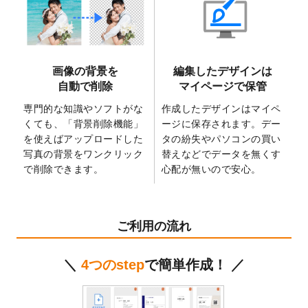
2025/6/9
「
背景削除機能
」を実装しました。
2025/4/3
DMのデザインテンプレート
を追加しまし
た。
2025/2/21
マスキングテープのデザインテンプレート
画像の背景を
編集したデザインは
を追加しました。
自動で削除
マイページで保管
2025/2/4
マスキングテープのデザインテンプレート
を追加しました。
専門的な知識やソフトがな
作成したデザインはマイペ
くても、「背景削除機能」
ージに保存されます。デー
2025/1/15
配置できるデータ形式が増えました。
を使えばアップロードした
タの紛失やパソコンの買い
（pdf、psd、eps、tifに対応）
写真の背景をワンクリック
替えなどでデータを無くす
2024/12/24
2025年版4月始まりのカレンダーデザイン
で削除できます。
心配が無いので安心。
テンプレート
を公開いたしました。
2024/11/27
【新商品】マスキングテープ
が作成できる
ようになりました！
ご利用の流れ
2024/10/11
箔押し年賀状のデザインテンプレート
を公
開いたしました。
＼
4つのstep
で簡単作成！ ／
2024/9/11
ステッカーのデザインテンプレート
を追加
しました。
2024/9/9
2025年巳年の年賀状デザインテンプレート