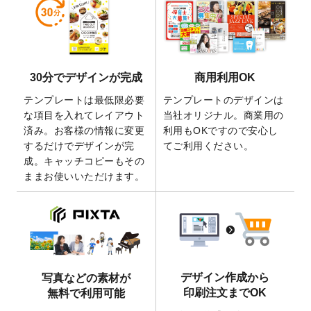
しました。
2026/5/28
【新商品】マグネットステッカー
が作成で
きるようになりました！
2026/5/21
コラム「
デザイン作成から入稿・確認まで
30分でデザインが完成
商用利用OK
の全4ステップを解説！
」を公開いたしまし
た。
テンプレートは最低限必要
テンプレートのデザインは
2026/4/23
コラム「
画像の配置・差し替え・トリミン
な項目を入れてレイアウト
当社オリジナル。商業用の
グ
」「
テンプレート間でパーツを流用する
済み。お客様の情報に変更
利用もOKですので安心し
方法
」を公開いたしました。
するだけでデザインが完
てご利用ください。
成。キャッチコピーもその
2026/4/21
アクリルキーホルダーのデザインテンプレ
ままお使いいただけます。
ート
を追加いたしました。
2026/3/17
【新商品】缶バッジ
が作成できるようにな
りました！
2025/12/22
【新商品】アクリルキーホルダー
が作成で
きるようになりました！
2025/12/22
2026年版4月始まりのカレンダーデザイン
デザイン作成から
写真などの素材が
テンプレート
を公開いたしました。
印刷注文までOK
無料で利用可能
2025/10/7
箔押し年賀状のデザインテンプレート
を公