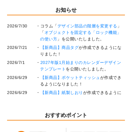
お知らせ
2026/7/30
コラム「
デザイン部品の階層を変更する
」
「
オブジェクトを固定する「ロック機能」
の使い方
」を公開いたしました。
2026/7/21
【新商品】商品タグ
が作成できるようにな
りました！
2026/7/1
2027年版1月始まりのカレンダーデザイン
テンプレート
を公開いたしました。
2026/6/29
【新商品】ポケットティッシュ
が作成でき
るようになりました！
2026/6/29
【新商品】紙製しおり
が作成できるように
なりました！
2026/6/22
コラム「
基本ツールの機能と使い方
」「
作
業効率を上げる便利な操作方法3選！
」を公
おすすめポイント
開いたしました。
2026/6/19
暑中見舞いのデザインテンプレート
を追加