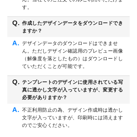
プレート
を公開いたしました。
す。
2023/4/28
シール・ラベルのデザインテンプレート
を
追加しました。
作成したデザインデータをダウンロードでき
ますか？
2023/4/20
飲食店のチラシデザインテンプレート
を追
加しました。
デザインデータのダウンロードはできませ
2023/4/18
セミナー・講演会のチラシデザインテンプ
ん。ただしデザイン確認用のプレビュー画像
レート
を追加しました。
（解像度を落としたもの）はダウンロードし
2023/4/18
スポーツジム・フィットネスクラブのチラ
ていただくことが可能です。
シデザインテンプレート
を追加しました。
2023/3/16
シール・ラベルのデザインテンプレート
を
テンプレートのデザインに使用されている写
公開いたしました。
真に透かし文字が入っていますが、変更する
2023/3/13
封筒（長3、洋長3、角2）のデザインテンプ
必要がありますか？
レート
を追加しました。
2023/3/13
クリアファイルのデザインテンプレート
を
不正利用防止の為、デザイン作成時は透かし
追加しました。
文字が入っていますが、印刷時には消えます
2023/3/2
パワーポイント版テンプレートをダウンロ
のでご安心ください。
ードできるようになりました！