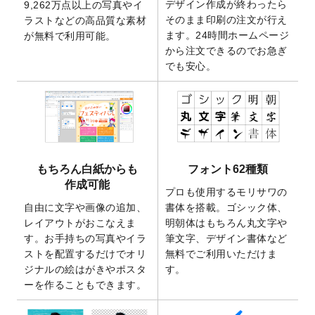
デザイン作成が終わったら
9,262万点以上の写真やイ
開いたしました。
そのまま印刷の注文が行え
ラストなどの高品質な素材
2025/9/30
【新商品】クリアファイルバッグ
が作成で
ます。24時間ホームページ
が無料で利用可能。
きるようになりました！
から注文できるのでお急ぎ
でも安心。
2025/9/10
2026年午年の年賀状デザインテンプレート
を公開いたしました。
2025/9/10
喪中はがき・寒中見舞いのデザインテンプ
レート
を公開いたしました。
2025/8/1
9,160万点以上の写真やイラスト素材が無料
で使えるようになりました。
もちろん白紙からも
フォント62種類
2025/7/30
キャンバスプリントのデザインテンプレー
作成可能
ト
を追加いたしました。
プロも使用するモリサワの
自由に文字や画像の追加、
書体を搭載。ゴシック体、
2025/6/30
暑中見舞いのデザインテンプレート
を追加
レイアウトがおこなえま
明朝体はもちろん丸文字や
しました。
す。お手持ちの写真やイラ
筆文字、デザイン書体など
2025/6/27
キャンバスプリントのデザインテンプレー
ストを配置するだけでオリ
無料でご利用いただけま
ト
を追加いたしました。
ジナルの絵はがきやポスタ
す。
2025/6/24
2026年版1月始まりのカレンダーデザイン
ーを作ることもできます。
テンプレート
を公開いたしました。