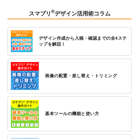
2023/2/24
クリアファイルのデザインテンプレート
を
追加しました。
®
スマプリ
デザイン活用術コラム
2023/1/13
4月始まりのカレンダーデザインテンプレー
ト
を追加しました。
2023/1/5
スタンプカードのデザインテンプレート
を
デザイン作成から入稿・確認までの全4ステ
追加しました。
ップを解説！
2022/12/26
サーバーメンテナンスに伴う全サービス停
止のお知らせ
2022/12/16
ポスターカレンダーのデザインテンプレー
ト
を公開いたしました。
画像の配置・差し替え・トリミング
2022/12/1
プログラミング教室のチラシデザインテン
プレート
を追加しました。
2022/11/25
【新商品】封筒
が作成できるようになりま
した！
基本ツールの機能と使い方
2022/11/25
【新商品】クリアファイル
が作成できるよ
うになりました！
2022/11/4
のし紙のデザインテンプレート
を公開いた
しました。