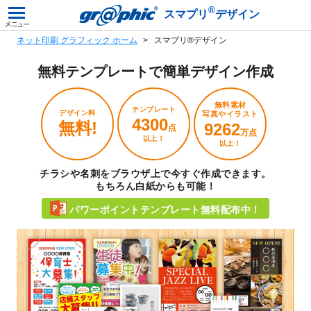
®
スマプリ
デザイン
ネット印刷 グラフィック ホーム
スマプリ®デザイン
無料テンプレートで
簡単デザイン作成
無料素材
テンプレート
デザイン料
写真やイラスト
4300
無料!
9262
点
万点
以上！
以上！
チラシや名刺をブラウザ上で今すぐ作成できます。
もちろん白紙からも可能！
パワーポイントテンプレート無料配布中！