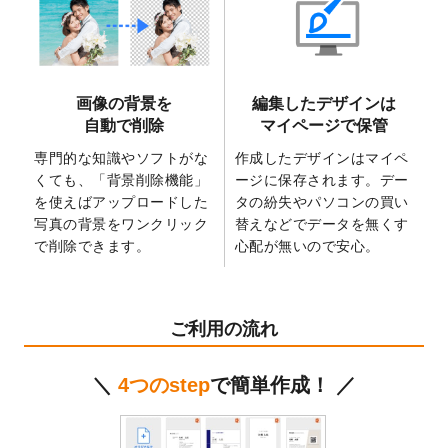
2025/6/9
「
背景削除機能
」を実装しました。
2025/4/3
DMのデザインテンプレート
を追加しまし
た。
2025/2/21
マスキングテープのデザインテンプレート
画像の背景を
編集したデザインは
を追加しました。
自動で削除
マイページで保管
2025/2/4
マスキングテープのデザインテンプレート
を追加しました。
専門的な知識やソフトがな
作成したデザインはマイペ
くても、「背景削除機能」
ージに保存されます。デー
2025/1/15
配置できるデータ形式が増えました。
を使えばアップロードした
タの紛失やパソコンの買い
（pdf、psd、eps、tifに対応）
写真の背景をワンクリック
替えなどでデータを無くす
2024/12/24
2025年版4月始まりのカレンダーデザイン
で削除できます。
心配が無いので安心。
テンプレート
を公開いたしました。
2024/11/27
【新商品】マスキングテープ
が作成できる
ようになりました！
ご利用の流れ
2024/10/11
箔押し年賀状のデザインテンプレート
を公
開いたしました。
＼
4つのstep
で簡単作成！ ／
2024/9/11
ステッカーのデザインテンプレート
を追加
しました。
2024/9/9
2025年巳年の年賀状デザインテンプレート