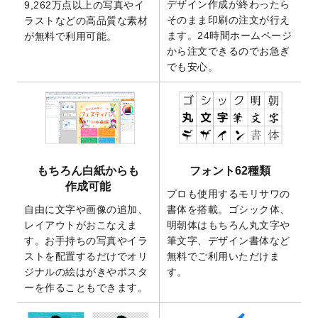
デザイン作成が終わったら
9,262万点以上の写真やイ
開いたしました。
そのまま印刷の注文が行え
ラストなどの高品質な素材
2025/9/30
【新商品】クリアファイルバッグ
が作成で
ます。24時間ホームページ
が無料で利用可能。
きるようになりました！
から注文できるのでお急ぎ
でも安心。
2025/9/10
2026年午年の年賀状デザインテンプレート
を公開いたしました。
2025/9/10
喪中はがき・寒中見舞いのデザインテンプ
レート
を公開いたしました。
2025/8/1
9,160万点以上の写真やイラスト素材が無料
で使えるようになりました。
もちろん白紙からも
フォント62種類
2025/7/30
キャンバスプリントのデザインテンプレー
作成可能
ト
を追加いたしました。
プロも使用するモリサワの
自由に文字や画像の追加、
書体を搭載。ゴシック体、
2025/6/30
暑中見舞いのデザインテンプレート
を追加
レイアウトがおこなえま
明朝体はもちろん丸文字や
しました。
す。お手持ちの写真やイラ
筆文字、デザイン書体など
2025/6/27
キャンバスプリントのデザインテンプレー
ストを配置するだけでオリ
無料でご利用いただけま
ト
を追加いたしました。
ジナルの絵はがきやポスタ
す。
2025/6/24
2026年版1月始まりのカレンダーデザイン
ーを作ることもできます。
テンプレート
を公開いたしました。