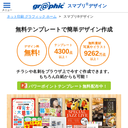
®
スマプリ
デザイン
ネット印刷 グラフィック ホーム
スマプリ®デザイン
無料テンプレートで
簡単デザイン作成
無料素材
テンプレート
デザイン料
写真やイラスト
4300
無料!
9262
点
万点
以上！
以上！
チラシや名刺をブラウザ上で今すぐ作成できます。
もちろん白紙からも可能！
パワーポイントテンプレート無料配布中！