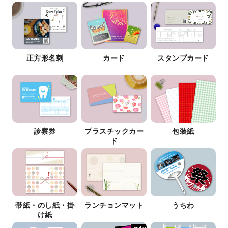
正方形名刺
カード
スタンプカード
診察券
プラスチックカー
包装紙
ド
帯紙・のし紙・掛
ランチョンマット
うちわ
け紙