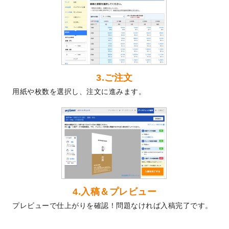
2024/5/22
エコノミータイプののぼり
が作成できるよ
うになりました！
2024/4/30
【新商品】のぼり
が作成できるようになり
ました！
2024/3/21
DMのデザインテンプレート
を追加しまし
た。
3.ご注文
2023/12/22
【新商品】ステッカー
が作成できるように
用紙や枚数を選択し、注文に進みます。
なりました！
2023/12/15
2024年版4月始まりのカレンダーデザイン
テンプレート
を公開いたしました。
2023/10/10
2024年辰年の年賀ポスターデザインテンプ
レート
を公開いたしました。
2023/10/4
箔押し年賀状のデザインテンプレート
を公
開いたしました。
2023/9/25
クリアファイル、封筒、うちわにてオリジ
4.入稿＆プレビュー
ナルデザインで作成できるようになりまし
プレビューで仕上がりを確認！問題なければ入稿完了です。
た！
2023/9/5
2024年辰年の年賀状デザインテンプレート