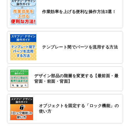
2022/10/26
マッサージ・整体のチラシデザインテンプ
作業効率を上げる便利な操作方法3選！
レート
を追加しました。
2022/10/26
はり・灸のチラシデザインテンプレート
を
追加しました。
2022/10/20
箔押し年賀状のデザインテンプレート
を公
開いたしました。
テンプレート間でパーツを流用する方法
2022/10/14
年賀ポスターのデザインテンプレート
を公
開いたしました。
2022/10/6
チラシ作成から
ポスティング配布注文
まで
対応いたしました。
デザイン部品の階層を変更する【最前面・最
2022/10/1
2023年版1月始まりのカレンダーデザイン
背面・前面・背面】
テンプレート
を公開いたしました。
2022/9/21
コンサートのチラシデザインテンプレート
を追加しました。
オブジェクトを固定する「ロック機能」の
2022/9/5
年賀状のデザインテンプレート
を公開いた
使い方
しました。
2022/9/5
喪中はがきのデザインテンプレート
を公開