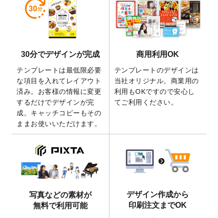
しました。
2026/5/28
【新商品】マグネットステッカー
が作成で
きるようになりました！
2026/5/21
コラム「
デザイン作成から入稿・確認まで
30分でデザインが完成
商用利用OK
の全4ステップを解説！
」を公開いたしまし
た。
テンプレートは最低限必要
テンプレートのデザインは
2026/4/23
コラム「
画像の配置・差し替え・トリミン
な項目を入れてレイアウト
当社オリジナル。商業用の
グ
」「
テンプレート間でパーツを流用する
済み。お客様の情報に変更
利用もOKですので安心し
方法
」を公開いたしました。
するだけでデザインが完
てご利用ください。
成。キャッチコピーもその
2026/4/21
アクリルキーホルダーのデザインテンプレ
ままお使いいただけます。
ート
を追加いたしました。
2026/3/17
【新商品】缶バッジ
が作成できるようにな
りました！
2025/12/22
【新商品】アクリルキーホルダー
が作成で
きるようになりました！
2025/12/22
2026年版4月始まりのカレンダーデザイン
デザイン作成から
写真などの素材が
テンプレート
を公開いたしました。
印刷注文までOK
無料で利用可能
2025/10/7
箔押し年賀状のデザインテンプレート
を公