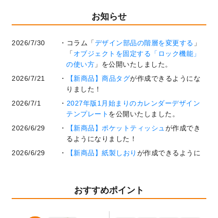
お知らせ
2026/7/30
コラム「
デザイン部品の階層を変更する
」
「
オブジェクトを固定する「ロック機能」
の使い方
」を公開いたしました。
2026/7/21
【新商品】商品タグ
が作成できるようにな
りました！
2026/7/1
2027年版1月始まりのカレンダーデザイン
テンプレート
を公開いたしました。
2026/6/29
【新商品】ポケットティッシュ
が作成でき
るようになりました！
2026/6/29
【新商品】紙製しおり
が作成できるように
なりました！
2026/6/22
コラム「
基本ツールの機能と使い方
」「
作
業効率を上げる便利な操作方法3選！
」を公
おすすめポイント
開いたしました。
2026/6/19
暑中見舞いのデザインテンプレート
を追加