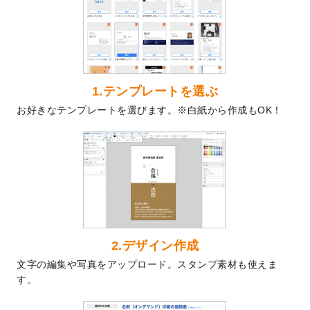
を公開いたしました。
2024/9/9
喪中はがきのデザインテンプレート
を公開
いたしました。
2024/9/2
2025年版1月始まりのカレンダーデザイン
テンプレート
を公開いたしました。
1.テンプレートを選ぶ
2024/8/20
【新商品】コースター
が作成できるように
お好きなテンプレートを選びます。※白紙から作成もOK！
なりました！
2024/7/25
プラスチックカードのデザインテンプレー
ト
を追加しました。
2024/7/9
回数券のデザインテンプレート
を追加しま
した。
2024/7/5
暑中見舞いのデザインテンプレート
を追加
しました。
2024/6/17
メッセージカードのデザインテンプレート
2.デザイン作成
を追加しました。
文字の編集や写真をアップロード。スタンプ素材も使えま
2024/6/14
【新商品】回数券
が作成できるようになり
す。
ました！