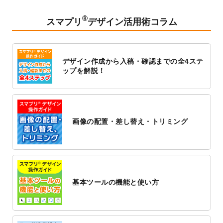
2023/2/24
クリアファイルのデザインテンプレート
を
追加しました。
®
スマプリ
デザイン活用術コラム
2023/1/13
4月始まりのカレンダーデザインテンプレー
ト
を追加しました。
2023/1/5
スタンプカードのデザインテンプレート
を
デザイン作成から入稿・確認までの全4ステ
追加しました。
ップを解説！
2022/12/26
サーバーメンテナンスに伴う全サービス停
止のお知らせ
2022/12/16
ポスターカレンダーのデザインテンプレー
ト
を公開いたしました。
画像の配置・差し替え・トリミング
2022/12/1
プログラミング教室のチラシデザインテン
プレート
を追加しました。
2022/11/25
【新商品】封筒
が作成できるようになりま
した！
基本ツールの機能と使い方
2022/11/25
【新商品】クリアファイル
が作成できるよ
うになりました！
2022/11/4
のし紙のデザインテンプレート
を公開いた
しました。