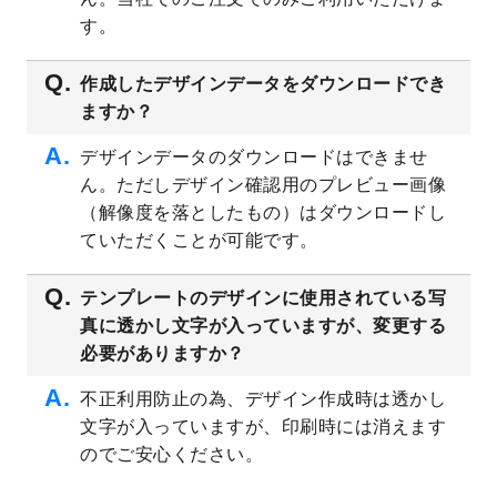
プレート
を公開いたしました。
す。
2023/4/28
シール・ラベルのデザインテンプレート
を
追加しました。
作成したデザインデータをダウンロードでき
ますか？
2023/4/20
飲食店のチラシデザインテンプレート
を追
加しました。
デザインデータのダウンロードはできませ
2023/4/18
セミナー・講演会のチラシデザインテンプ
ん。ただしデザイン確認用のプレビュー画像
レート
を追加しました。
（解像度を落としたもの）はダウンロードし
2023/4/18
スポーツジム・フィットネスクラブのチラ
ていただくことが可能です。
シデザインテンプレート
を追加しました。
2023/3/16
シール・ラベルのデザインテンプレート
を
テンプレートのデザインに使用されている写
公開いたしました。
真に透かし文字が入っていますが、変更する
2023/3/13
封筒（長3、洋長3、角2）のデザインテンプ
必要がありますか？
レート
を追加しました。
2023/3/13
クリアファイルのデザインテンプレート
を
不正利用防止の為、デザイン作成時は透かし
追加しました。
文字が入っていますが、印刷時には消えます
2023/3/2
パワーポイント版テンプレートをダウンロ
のでご安心ください。
ードできるようになりました！