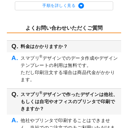
を公開いたしました。
手順を詳しく見る
2023/9/1
2024年版1月始まりのカレンダーデザイン
テンプレート
を公開いたしました。
2023/8/29
オリジナルサイズ、変型サイズで作成でき
よくお問い合わせいただくご質問
るようになりました！
2023/8/18
チケットのデザインテンプレート
を追加し
料金はかかりますか？
ました。
2023/8/7
【新商品】チケット
が作成できるようにな
®
スマプリ
デザインでのデータ作成やデザイン
りました！
テンプレートの利用は無料です。
2023/8/2
美容・エステのチラシデザインテンプレー
ただし印刷注文する場合は商品代金がかかり
ト
を追加しました。
ます。
2023/6/28
暑中見舞いのデザインテンプレート
を公開
いたしました。
®
スマプリ
デザインで作ったデザインは他社、
2023/6/12
うちわのデザインテンプレート
を公開いた
もしくは自宅やオフィスのプリンタで印刷で
しました。
きますか？
2023/5/9
ランチョンマットのデザインテンプレート
を公開いたしました。
他社やプリンタで印刷することはできませ
ん。当社でのご注文でのみご利用いただけま
2023/5/9
書類カバー（見積書表紙）のデザインテン