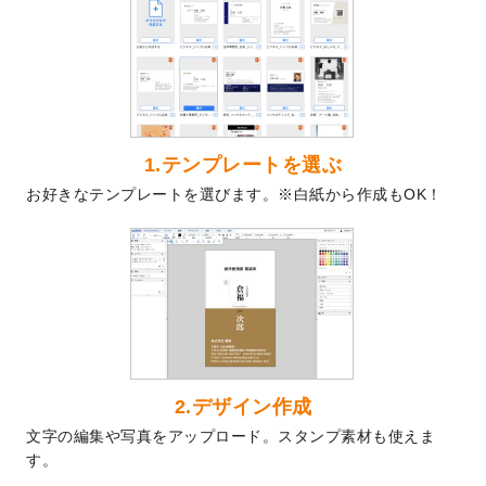
2024/9/9
2025年巳年の年賀状デザインテンプレート
を公開いたしました。
2024/9/9
喪中はがきのデザインテンプレート
を公開
いたしました。
2024/9/2
2025年版1月始まりのカレンダーデザイン
テンプレート
を公開いたしました。
1.テンプレートを選ぶ
2024/8/20
【新商品】コースター
が作成できるように
お好きなテンプレートを選びます。※白紙から作成もOK！
なりました！
2024/7/25
プラスチックカードのデザインテンプレー
ト
を追加しました。
2024/7/9
回数券のデザインテンプレート
を追加しま
した。
2024/7/5
暑中見舞いのデザインテンプレート
を追加
しました。
2024/6/17
メッセージカードのデザインテンプレート
2.デザイン作成
を追加しました。
文字の編集や写真をアップロード。スタンプ素材も使えま
2024/6/14
【新商品】回数券
が作成できるようになり
す。
ました！