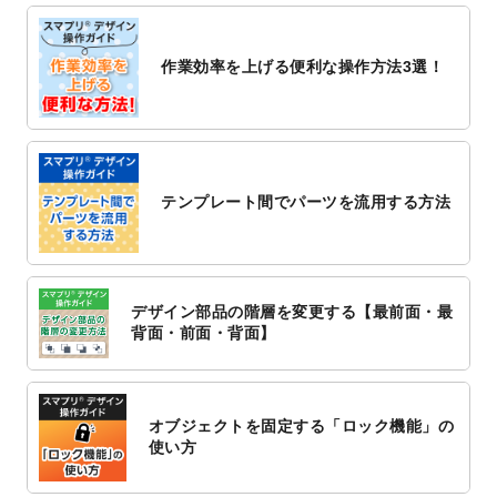
しました。
2022/10/26
マッサージ・整体のチラシデザインテンプ
作業効率を上げる便利な操作方法3選！
レート
を追加しました。
2022/10/26
はり・灸のチラシデザインテンプレート
を
追加しました。
2022/10/20
箔押し年賀状のデザインテンプレート
を公
開いたしました。
テンプレート間でパーツを流用する方法
2022/10/14
年賀ポスターのデザインテンプレート
を公
開いたしました。
2022/10/6
チラシ作成から
ポスティング配布注文
まで
対応いたしました。
デザイン部品の階層を変更する【最前面・最
2022/10/1
2023年版1月始まりのカレンダーデザイン
背面・前面・背面】
テンプレート
を公開いたしました。
2022/9/21
コンサートのチラシデザインテンプレート
を追加しました。
オブジェクトを固定する「ロック機能」の
2022/9/5
年賀状のデザインテンプレート
を公開いた
使い方
しました。