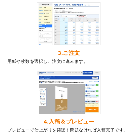
2024/5/22
エコノミータイプののぼり
が作成できるよ
うになりました！
2024/4/30
【新商品】のぼり
が作成できるようになり
ました！
2024/3/21
DMのデザインテンプレート
を追加しまし
た。
3.ご注文
2023/12/22
【新商品】ステッカー
が作成できるように
用紙や枚数を選択し、注文に進みます。
なりました！
2023/12/15
2024年版4月始まりのカレンダーデザイン
テンプレート
を公開いたしました。
2023/10/10
2024年辰年の年賀ポスターデザインテンプ
レート
を公開いたしました。
2023/10/4
箔押し年賀状のデザインテンプレート
を公
開いたしました。
2023/9/25
クリアファイル、封筒、うちわにてオリジ
4.入稿＆プレビュー
ナルデザインで作成できるようになりまし
プレビューで仕上がりを確認！問題なければ入稿完了です。
た！