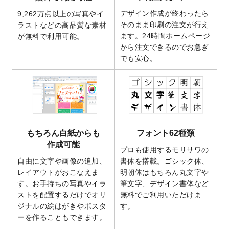
2025/10/7
箔押し年賀状のデザインテンプレート
を公
デザイン作成が終わったら
9,262万点以上の写真やイ
開いたしました。
そのまま印刷の注文が行え
ラストなどの高品質な素材
2025/9/30
【新商品】クリアファイルバッグ
が作成で
ます。24時間ホームページ
が無料で利用可能。
きるようになりました！
から注文できるのでお急ぎ
でも安心。
2025/9/10
2026年午年の年賀状デザインテンプレート
を公開いたしました。
2025/9/10
喪中はがき・寒中見舞いのデザインテンプ
レート
を公開いたしました。
2025/8/1
9,160万点以上の写真やイラスト素材が無料
で使えるようになりました。
もちろん白紙からも
フォント62種類
2025/7/30
キャンバスプリントのデザインテンプレー
作成可能
ト
を追加いたしました。
プロも使用するモリサワの
自由に文字や画像の追加、
書体を搭載。ゴシック体、
2025/6/30
暑中見舞いのデザインテンプレート
を追加
レイアウトがおこなえま
明朝体はもちろん丸文字や
しました。
す。お手持ちの写真やイラ
筆文字、デザイン書体など
2025/6/27
キャンバスプリントのデザインテンプレー
ストを配置するだけでオリ
無料でご利用いただけま
ト
を追加いたしました。
ジナルの絵はがきやポスタ
す。
2025/6/24
2026年版1月始まりのカレンダーデザイン
ーを作ることもできます。
テンプレート
を公開いたしました。