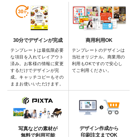
2026/6/19
暑中見舞いのデザインテンプレート
を追加
しました。
2026/5/28
【新商品】マグネットステッカー
が作成で
きるようになりました！
2026/5/21
コラム「
デザイン作成から入稿・確認まで
30分でデザインが完成
商用利用OK
の全4ステップを解説！
」を公開いたしまし
た。
テンプレートは最低限必要
テンプレートのデザインは
2026/4/23
コラム「
画像の配置・差し替え・トリミン
な項目を入れてレイアウト
当社オリジナル。商業用の
グ
」「
テンプレート間でパーツを流用する
済み。お客様の情報に変更
利用もOKですので安心し
方法
」を公開いたしました。
するだけでデザインが完
てご利用ください。
成。キャッチコピーもその
2026/4/21
アクリルキーホルダーのデザインテンプレ
ままお使いいただけます。
ート
を追加いたしました。
2026/3/17
【新商品】缶バッジ
が作成できるようにな
りました！
2025/12/22
【新商品】アクリルキーホルダー
が作成で
きるようになりました！
2025/12/22
2026年版4月始まりのカレンダーデザイン
デザイン作成から
写真などの素材が
テンプレート
を公開いたしました。
印刷注文までOK
無料で利用可能