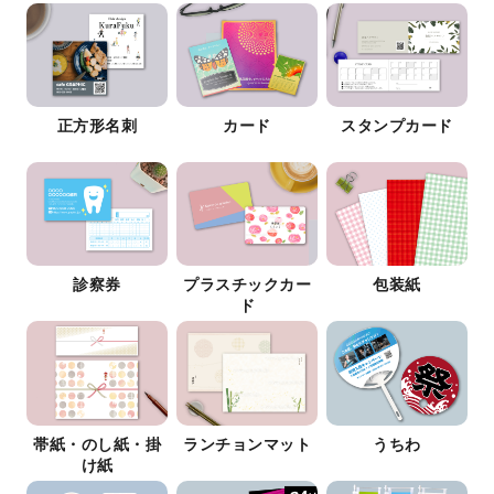
正方形名刺
カード
スタンプカード
診察券
プラスチックカー
包装紙
ド
帯紙・のし紙・掛
ランチョンマット
うちわ
け紙