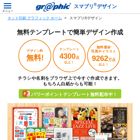
®
スマプリ
デザイン
ネット印刷 グラフィック ホーム
スマプリ®デザイン
無料テンプレートで
簡単デザイン作成
無料素材
テンプレート
デザイン料
写真やイラスト
4300
無料!
9262
点
万点
以上！
以上！
チラシや名刺をブラウザ上で今すぐ作成できます。
もちろん白紙からも可能！
パワーポイントテンプレート無料配布中！