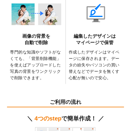
2025/6/9
「
背景削除機能
」を実装しました。
2025/4/3
DMのデザインテンプレート
を追加しまし
た。
2025/2/21
マスキングテープのデザインテンプレート
画像の背景を
編集したデザインは
を追加しました。
自動で削除
マイページで保管
2025/2/4
マスキングテープのデザインテンプレート
を追加しました。
専門的な知識やソフトがな
作成したデザインはマイペ
くても、「背景削除機能」
ージに保存されます。デー
2025/1/15
配置できるデータ形式が増えました。
を使えばアップロードした
タの紛失やパソコンの買い
（pdf、psd、eps、tifに対応）
写真の背景をワンクリック
替えなどでデータを無くす
2024/12/24
2025年版4月始まりのカレンダーデザイン
で削除できます。
心配が無いので安心。
テンプレート
を公開いたしました。
2024/11/27
【新商品】マスキングテープ
が作成できる
ようになりました！
ご利用の流れ
2024/10/11
箔押し年賀状のデザインテンプレート
を公
開いたしました。
＼
4つのstep
で簡単作成！ ／
2024/9/11
ステッカーのデザインテンプレート
を追加
しました。