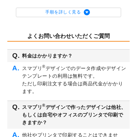
2023/9/5
2024年辰年の年賀状デザインテンプレート
を公開いたしました。
手順を詳しく見る
2023/9/1
2024年版1月始まりのカレンダーデザイン
テンプレート
を公開いたしました。
2023/8/29
オリジナルサイズ、変型サイズで作成でき
よくお問い合わせいただくご質問
るようになりました！
2023/8/18
チケットのデザインテンプレート
を追加し
料金はかかりますか？
ました。
2023/8/7
【新商品】チケット
が作成できるようにな
®
スマプリ
デザインでのデータ作成やデザイン
りました！
テンプレートの利用は無料です。
2023/8/2
美容・エステのチラシデザインテンプレー
ただし印刷注文する場合は商品代金がかかり
ト
を追加しました。
ます。
2023/6/28
暑中見舞いのデザインテンプレート
を公開
いたしました。
®
スマプリ
デザインで作ったデザインは他社、
2023/6/12
うちわのデザインテンプレート
を公開いた
もしくは自宅やオフィスのプリンタで印刷で
しました。
きますか？
2023/5/9
ランチョンマットのデザインテンプレート
を公開いたしました。
他社やプリンタで印刷することはできませ