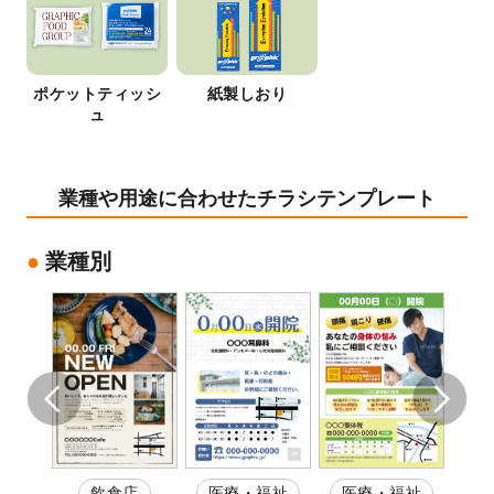
ポケットティッシ
紙製しおり
ュ
業種や用途に合わせたチラシテンプレート
業種別
店
飲食店
医療・福祉
医療・福祉
ジム