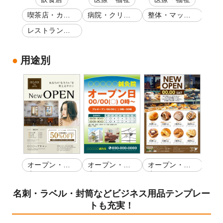
ツ教
ー・
喫茶店・カフ
病院・クリニ
整体・マッサ
スポ
ェ
ック
ージ
ム・
・蕎
レストラン・
ネス
洋食
用途別
オープン・開
オープン・開
オープン・開
店
店
店
名刺・ラベル・封筒などビジネス用品テンプレー
トも充実！