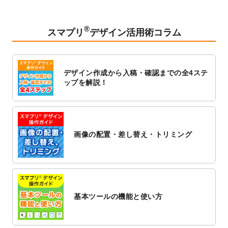
ードできるようになりました！
2023/2/24
クリアファイルのデザインテンプレート
を
追加しました。
®
スマプリ
デザイン活用術コラム
2023/1/13
4月始まりのカレンダーデザインテンプレー
ト
を追加しました。
2023/1/5
スタンプカードのデザインテンプレート
を
デザイン作成から入稿・確認までの全4ステ
追加しました。
ップを解説！
2022/12/26
サーバーメンテナンスに伴う全サービス停
止のお知らせ
2022/12/16
ポスターカレンダーのデザインテンプレー
ト
を公開いたしました。
画像の配置・差し替え・トリミング
2022/12/1
プログラミング教室のチラシデザインテン
プレート
を追加しました。
2022/11/25
【新商品】封筒
が作成できるようになりま
した！
基本ツールの機能と使い方
2022/11/25
【新商品】クリアファイル
が作成できるよ
うになりました！
2022/11/4
のし紙のデザインテンプレート
を公開いた