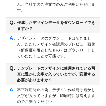
ん。当社でのご注文でのみご利用いただけま
2023/5/9
書類カバー（見積書表紙）のデザインテン
プレート
を公開いたしました。
す。
2023/4/28
シール・ラベルのデザインテンプレート
を
追加しました。
作成したデザインデータをダウンロードでき
ますか？
2023/4/20
飲食店のチラシデザインテンプレート
を追
加しました。
デザインデータのダウンロードはできませ
2023/4/18
セミナー・講演会のチラシデザインテンプ
ん。ただしデザイン確認用のプレビュー画像
レート
を追加しました。
（解像度を落としたもの）はダウンロードし
2023/4/18
スポーツジム・フィットネスクラブのチラ
ていただくことが可能です。
シデザインテンプレート
を追加しました。
2023/3/16
シール・ラベルのデザインテンプレート
を
テンプレートのデザインに使用されている写
公開いたしました。
真に透かし文字が入っていますが、変更する
2023/3/13
封筒（長3、洋長3、角2）のデザインテンプ
必要がありますか？
レート
を追加しました。
2023/3/13
クリアファイルのデザインテンプレート
を
不正利用防止の為、デザイン作成時は透かし
追加しました。
文字が入っていますが、印刷時には消えます
2023/3/2
パワーポイント版テンプレートをダウンロ
のでご安心ください。