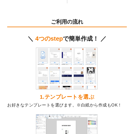
テンプレート
を公開いたしました。
2024/11/27
【新商品】マスキングテープ
が作成できる
ようになりました！
ご利用の流れ
2024/10/11
箔押し年賀状のデザインテンプレート
を公
開いたしました。
＼
4つのstep
で簡単作成！ ／
2024/9/11
ステッカーのデザインテンプレート
を追加
しました。
2024/9/9
2025年巳年の年賀状デザインテンプレート
を公開いたしました。
2024/9/9
喪中はがきのデザインテンプレート
を公開
いたしました。
2024/9/2
2025年版1月始まりのカレンダーデザイン
テンプレート
を公開いたしました。
1.テンプレートを選ぶ
2024/8/20
【新商品】コースター
が作成できるように
お好きなテンプレートを選びます。※白紙から作成もOK！
なりました！
2024/7/25
プラスチックカードのデザインテンプレー
ト
を追加しました。
2024/7/9
回数券のデザインテンプレート
を追加しま