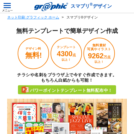
®
スマプリ
デザイン
ネット印刷 グラフィック ホーム
スマプリ®デザイン
無料テンプレートで
簡単デザイン作成
無料素材
テンプレート
デザイン料
写真やイラスト
4300
無料!
9262
点
万点
以上！
以上！
チラシや名刺をブラウザ上で今すぐ作成できます。
もちろん白紙からも可能！
パワーポイントテンプレート無料配布中！