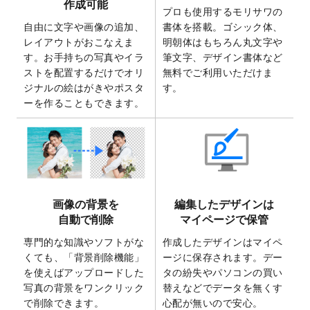
作成可能
ト
を追加いたしました。
プロも使用するモリサワの
自由に文字や画像の追加、
書体を搭載。ゴシック体、
2025/6/30
暑中見舞いのデザインテンプレート
を追加
レイアウトがおこなえま
明朝体はもちろん丸文字や
しました。
す。お手持ちの写真やイラ
筆文字、デザイン書体など
2025/6/27
キャンバスプリントのデザインテンプレー
ストを配置するだけでオリ
無料でご利用いただけま
ト
を追加いたしました。
ジナルの絵はがきやポスタ
す。
2025/6/24
2026年版1月始まりのカレンダーデザイン
ーを作ることもできます。
テンプレート
を公開いたしました。
2025/6/9
「
背景削除機能
」を実装しました。
2025/4/3
DMのデザインテンプレート
を追加しまし
た。
2025/2/21
マスキングテープのデザインテンプレート
画像の背景を
編集したデザインは
を追加しました。
自動で削除
マイページで保管
2025/2/4
マスキングテープのデザインテンプレート
を追加しました。
専門的な知識やソフトがな
作成したデザインはマイペ
くても、「背景削除機能」
ージに保存されます。デー
2025/1/15
配置できるデータ形式が増えました。
を使えばアップロードした
タの紛失やパソコンの買い
（pdf、psd、eps、tifに対応）
写真の背景をワンクリック
替えなどでデータを無くす
2024/12/24
2025年版4月始まりのカレンダーデザイン
で削除できます。
心配が無いので安心。