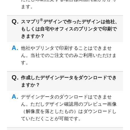
ト
を追加しました。
ます。
2023/6/28
暑中見舞いのデザインテンプレート
を公開
いたしました。
®
スマプリ
デザインで作ったデザインは他社、
2023/6/12
うちわのデザインテンプレート
を公開いた
もしくは自宅やオフィスのプリンタで印刷で
しました。
きますか？
2023/5/9
ランチョンマットのデザインテンプレート
を公開いたしました。
他社やプリンタで印刷することはできませ
ん。当社でのご注文でのみご利用いただけま
2023/5/9
書類カバー（見積書表紙）のデザインテン
プレート
を公開いたしました。
す。
2023/4/28
シール・ラベルのデザインテンプレート
を
追加しました。
作成したデザインデータをダウンロードでき
ますか？
2023/4/20
飲食店のチラシデザインテンプレート
を追
加しました。
デザインデータのダウンロードはできませ
2023/4/18
セミナー・講演会のチラシデザインテンプ
ん。ただしデザイン確認用のプレビュー画像
レート
を追加しました。
（解像度を落としたもの）はダウンロードし
2023/4/18
スポーツジム・フィットネスクラブのチラ
ていただくことが可能です。
シデザインテンプレート
を追加しました。
2023/3/16
シール・ラベルのデザインテンプレート
を