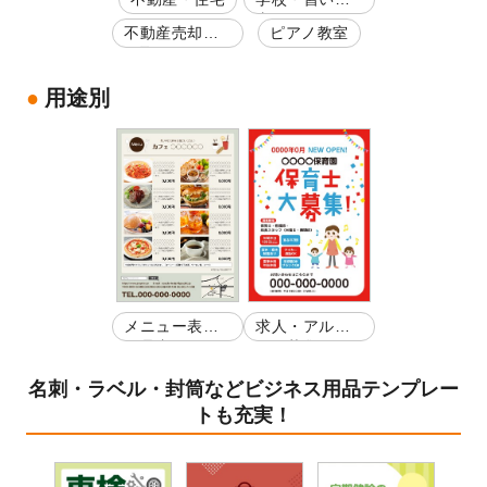
事・スクール
不動産売却・
ピアノ教室
買取
用途別
メニュー表・
求人・アルバ
お品書き
イト募集
名刺・ラベル・封筒などビジネス用品テンプレー
トも充実！