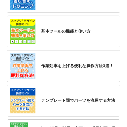
2022/12/1
プログラミング教室のチラシデザインテン
プレート
を追加しました。
2022/11/25
【新商品】封筒
が作成できるようになりま
した！
基本ツールの機能と使い方
2022/11/25
【新商品】クリアファイル
が作成できるよ
うになりました！
2022/11/4
のし紙のデザインテンプレート
を公開いた
しました。
2022/10/26
マッサージ・整体のチラシデザインテンプ
作業効率を上げる便利な操作方法3選！
レート
を追加しました。
2022/10/26
はり・灸のチラシデザインテンプレート
を
追加しました。
2022/10/20
箔押し年賀状のデザインテンプレート
を公
開いたしました。
テンプレート間でパーツを流用する方法
2022/10/14
年賀ポスターのデザインテンプレート
を公
開いたしました。
2022/10/6
チラシ作成から
ポスティング配布注文
まで
対応いたしました。