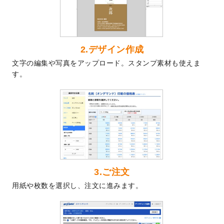
した。
2024/7/5
暑中見舞いのデザインテンプレート
を追加
しました。
2024/6/17
メッセージカードのデザインテンプレート
2.デザイン作成
を追加しました。
文字の編集や写真をアップロード。スタンプ素材も使えま
2024/6/14
【新商品】回数券
が作成できるようになり
す。
ました！
2024/5/22
エコノミータイプののぼり
が作成できるよ
うになりました！
2024/4/30
【新商品】のぼり
が作成できるようになり
ました！
2024/3/21
DMのデザインテンプレート
を追加しまし
た。
3.ご注文
2023/12/22
【新商品】ステッカー
が作成できるように
用紙や枚数を選択し、注文に進みます。
なりました！
2023/12/15
2024年版4月始まりのカレンダーデザイン
テンプレート
を公開いたしました。