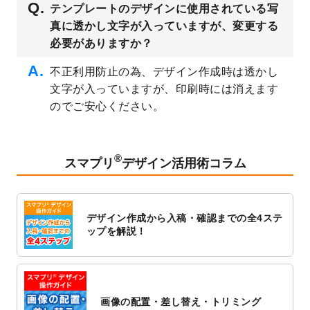
テンプレートのデザインに使用されている写
公開いたしました。
真に透かし文字が入っていますが、変更する
2023/3/13
封筒（長3、洋長3、角2）のデザインテンプ
必要がありますか？
レート
を追加しました。
2023/3/13
クリアファイルのデザインテンプレート
を
不正利用防止の為、デザイン作成時は透かし
追加しました。
文字が入っていますが、印刷時には消えます
2023/3/2
パワーポイント版テンプレートをダウンロ
のでご安心ください。
ードできるようになりました！
2023/2/24
クリアファイルのデザインテンプレート
を
追加しました。
®
スマプリ
デザイン活用術コラム
2023/1/13
4月始まりのカレンダーデザインテンプレー
ト
を追加しました。
2023/1/5
スタンプカードのデザインテンプレート
を
デザイン作成から入稿・確認までの全4ステ
追加しました。
ップを解説！
2022/12/26
サーバーメンテナンスに伴う全サービス停
止のお知らせ
2022/12/16
ポスターカレンダーのデザインテンプレー
ト
を公開いたしました。
画像の配置・差し替え・トリミング