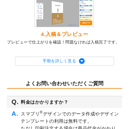
2023/10/10
2024年辰年の年賀ポスターデザインテンプ
レート
を公開いたしました。
2023/10/4
箔押し年賀状のデザインテンプレート
を公
開いたしました。
2023/9/25
クリアファイル、封筒、うちわにてオリジ
4.入稿＆プレビュー
ナルデザインで作成できるようになりまし
プレビューで仕上がりを確認！問題なければ入稿完了です。
た！
2023/9/5
2024年辰年の年賀状デザインテンプレート
を公開いたしました。
手順を詳しく見る
2023/9/1
2024年版1月始まりのカレンダーデザイン
テンプレート
を公開いたしました。
2023/8/29
オリジナルサイズ、変型サイズで作成でき
よくお問い合わせいただくご質問
るようになりました！
2023/8/18
チケットのデザインテンプレート
を追加し
料金はかかりますか？
ました。
2023/8/7
【新商品】チケット
が作成できるようにな
®
スマプリ
デザインでのデータ作成やデザイン
りました！
テンプレートの利用は無料です。
2023/8/2
美容・エステのチラシデザインテンプレー
ただし印刷注文する場合は商品代金がかかり