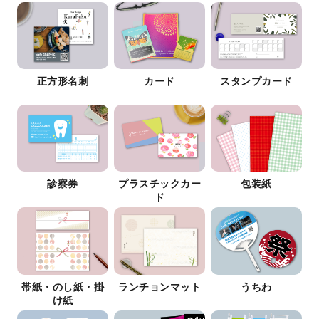
正方形名刺
カード
スタンプカード
診察券
プラスチックカー
包装紙
ド
帯紙・のし紙・掛
ランチョンマット
うちわ
け紙