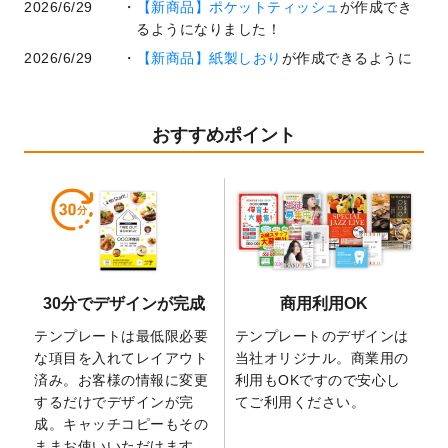
2026/6/29
【新商品】ポケットティッシュ
が作成でき
るようになりました！
2026/6/29
【新商品】紙製しおり
が作成できるように
なりました！
2026/6/22
コラム「
基本ツールの機能と使い方
」「
作
業効率を上げる便利な操作方法3選！
」を公
おすすめポイント
開いたしました。
2026/6/19
暑中見舞いのデザインテンプレート
を追加
しました。
2026/5/28
【新商品】マグネットステッカー
が作成で
きるようになりました！
2026/5/21
コラム「
デザイン作成から入稿・確認まで
30分でデザインが完成
商用利用OK
の全4ステップを解説！
」を公開いたしまし
た。
テンプレートは最低限必要
テンプレートのデザインは
2026/4/23
コラム「
画像の配置・差し替え・トリミン
な項目を入れてレイアウト
当社オリジナル。商業用の
グ
」「
テンプレート間でパーツを流用する
済み。お客様の情報に変更
利用もOKですので安心し
方法
」を公開いたしました。
するだけでデザインが完
てご利用ください。
成。キャッチコピーもその
2026/4/21
アクリルキーホルダーのデザインテンプレ
ままお使いいただけます。