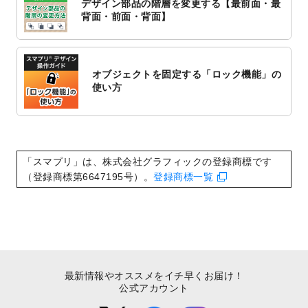
デザイン部品の階層を変更する【最前面・最
2022/10/1
2023年版1月始まりのカレンダーデザイン
背面・前面・背面】
テンプレート
を公開いたしました。
2022/9/21
コンサートのチラシデザインテンプレート
を追加しました。
オブジェクトを固定する「ロック機能」の
2022/9/5
年賀状のデザインテンプレート
を公開いた
使い方
しました。
2022/9/5
喪中はがきのデザインテンプレート
を公開
いたしました。
2022/8/24
印刷用データの解像度
を引き上げまし
「スマプリ」は、株式会社グラフィックの登録商標です
た！
（登録商標第6647195号）。
登録商標一覧
最新情報やオススメをイチ早くお届け！
公式アカウント