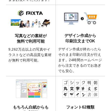
ート
を追加いたしました。
2026/3/17
【新商品】缶バッジ
が作成できるようにな
りました！
2025/12/22
【新商品】アクリルキーホルダー
が作成で
きるようになりました！
2025/12/22
2026年版4月始まりのカレンダーデザイン
デザイン作成から
写真などの素材が
テンプレート
を公開いたしました。
印刷注文までOK
無料で利用可能
2025/10/7
箔押し年賀状のデザインテンプレート
を公
デザイン作成が終わったら
9,262万点以上の写真やイ
開いたしました。
そのまま印刷の注文が行え
ラストなどの高品質な素材
2025/9/30
【新商品】クリアファイルバッグ
が作成で
ます。24時間ホームページ
が無料で利用可能。
きるようになりました！
から注文できるのでお急ぎ
でも安心。
2025/9/10
2026年午年の年賀状デザインテンプレート
を公開いたしました。
2025/9/10
喪中はがき・寒中見舞いのデザインテンプ
レート
を公開いたしました。
2025/8/1
9,160万点以上の写真やイラスト素材が無料
で使えるようになりました。
もちろん白紙からも
フォント62種類
2025/7/30
キャンバスプリントのデザインテンプレー