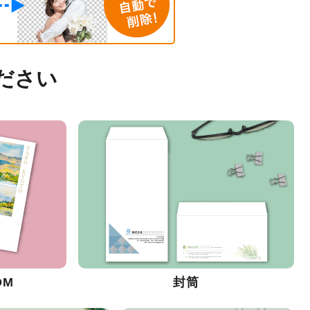
ださい
DM
封筒