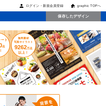
ログイン・新規会員登録
graphic TOPへ
保存したデザイン
無料素材
レート
写真やイラスト
0
9262
点
万点
！
以上！
。