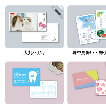
大判ハガキ
暑中見舞い・郵