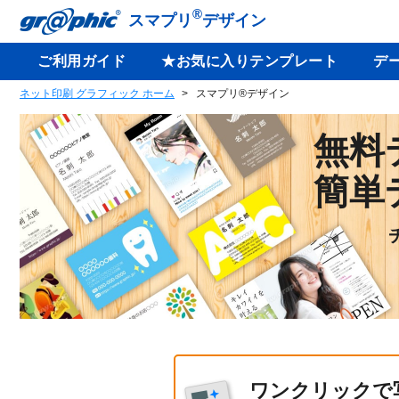
®
スマプリ
デザイン
ご利用ガイド
★お気に入りテンプレート
デ
ネット印刷 グラフィック ホーム
スマプリ®デザイン
無料
簡単
ワンクリックで