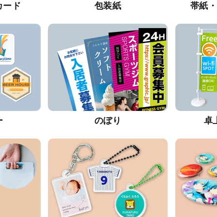
カード
包装紙
帯紙
ー
のぼり
卓