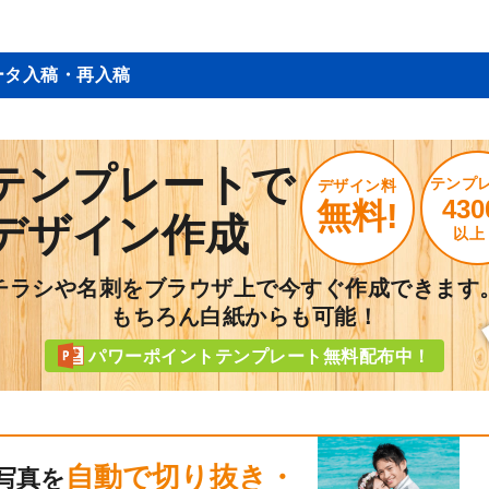
ータ入稿・再入稿
テンプレートで
テンプ
デザイン料
430
無料!
デザイン作成
以上
チラシや名刺をブラウザ上で今すぐ作成できます
もちろん白紙からも可能！
パワーポイントテンプレート無料配布中！
自動で切り抜き・
写真を