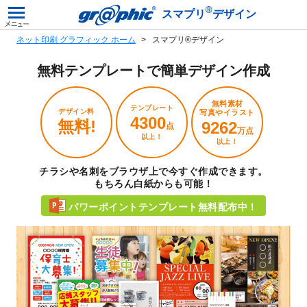
®
スマプリ
デザイン
ネット印刷 グラフィック ホーム
スマプリ®デザイン
無料テンプレートで
簡単デザイン作成
無料素材
テンプレート
デザイン料
写真やイラスト
4300
無料!
9262
点
万点
以上！
以上！
チラシや名刺をブラウザ上で今すぐ作成できます。
もちろん白紙からも可能！
パワーポイントテンプレート無料配布中！