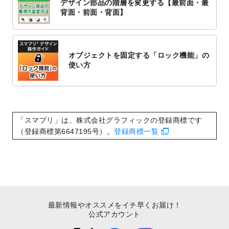
デザイン部品の階層を変更する【最前面・最
2022/10/1
2023年版1月始まりのカレンダーデザイン
背面・前面・背面】
テンプレート
を公開いたしました。
2022/9/21
コンサートのチラシデザインテンプレート
を追加しました。
オブジェクトを固定する「ロック機能」の
2022/9/5
年賀状のデザインテンプレート
を公開いた
使い方
しました。
2022/9/5
喪中はがきのデザインテンプレート
を公開
いたしました。
2022/8/24
印刷用データの解像度
を引き上げまし
「スマプリ」は、株式会社グラフィックの登録商標です
た！
（登録商標第6647195号）。
登録商標一覧
最新情報やオススメをイチ早くお届け！
公式アカウント