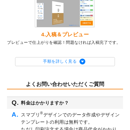
2023/10/10
2024年辰年の年賀ポスターデザインテンプ
レート
を公開いたしました。
2023/10/4
箔押し年賀状のデザインテンプレート
を公
開いたしました。
2023/9/25
クリアファイル、封筒、うちわにてオリジ
4.入稿＆プレビュー
ナルデザインで作成できるようになりまし
プレビューで仕上がりを確認！問題なければ入稿完了です。
た！
2023/9/5
2024年辰年の年賀状デザインテンプレート
を公開いたしました。
手順を詳しく見る
2023/9/1
2024年版1月始まりのカレンダーデザイン
テンプレート
を公開いたしました。
2023/8/29
オリジナルサイズ、変型サイズで作成でき
よくお問い合わせいただくご質問
るようになりました！
2023/8/18
チケットのデザインテンプレート
を追加し
料金はかかりますか？
ました。
2023/8/7
【新商品】チケット
が作成できるようにな
®
スマプリ
デザインでのデータ作成やデザイン
りました！
テンプレートの利用は無料です。
2023/8/2
美容・エステのチラシデザインテンプレー
ただし印刷注文する場合は商品代金がかかり