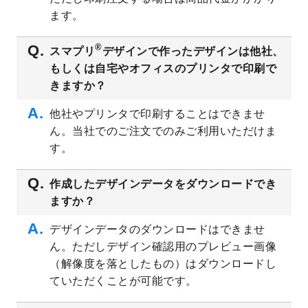
ト
を追加しました。
ます。
2023/6/28
暑中見舞いのデザインテンプレート
を公開
いたしました。
®
スマプリ
デザインで作ったデザインは他社、
2023/6/12
うちわのデザインテンプレート
を公開いた
もしくは自宅やオフィスのプリンタで印刷で
しました。
きますか？
2023/5/9
ランチョンマットのデザインテンプレート
を公開いたしました。
他社やプリンタで印刷することはできませ
ん。当社でのご注文でのみご利用いただけま
2023/5/9
書類カバー（見積書表紙）のデザインテン
プレート
を公開いたしました。
す。
2023/4/28
シール・ラベルのデザインテンプレート
を
追加しました。
作成したデザインデータをダウンロードでき
ますか？
2023/4/20
飲食店のチラシデザインテンプレート
を追
加しました。
デザインデータのダウンロードはできませ
2023/4/18
セミナー・講演会のチラシデザインテンプ
ん。ただしデザイン確認用のプレビュー画像
レート
を追加しました。
（解像度を落としたもの）はダウンロードし
2023/4/18
スポーツジム・フィットネスクラブのチラ
ていただくことが可能です。
シデザインテンプレート
を追加しました。
2023/3/16
シール・ラベルのデザインテンプレート
を