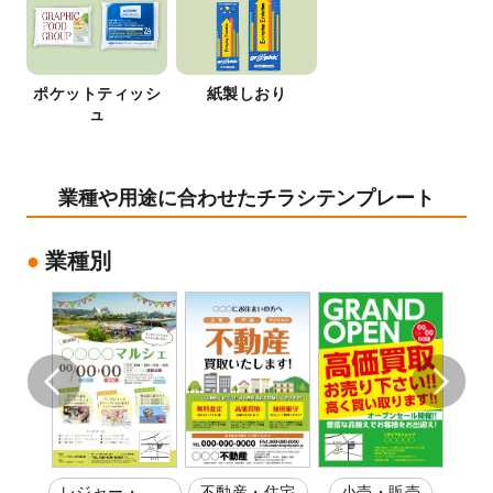
ポケットティッシ
紙製しおり
ュ
業種や用途に合わせたチラシテンプレート
業種別
福祉
レジャー・娯
不動産・住宅
小売・販売
医