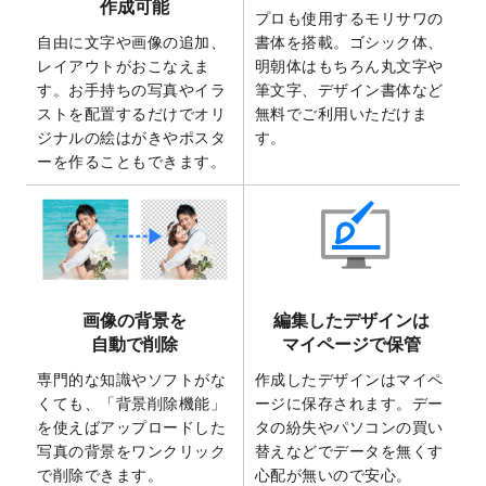
作成可能
ト
を追加いたしました。
プロも使用するモリサワの
自由に文字や画像の追加、
書体を搭載。ゴシック体、
2025/6/30
暑中見舞いのデザインテンプレート
を追加
レイアウトがおこなえま
明朝体はもちろん丸文字や
しました。
す。お手持ちの写真やイラ
筆文字、デザイン書体など
2025/6/27
キャンバスプリントのデザインテンプレー
ストを配置するだけでオリ
無料でご利用いただけま
ト
を追加いたしました。
ジナルの絵はがきやポスタ
す。
2025/6/24
2026年版1月始まりのカレンダーデザイン
ーを作ることもできます。
テンプレート
を公開いたしました。
2025/6/9
「
背景削除機能
」を実装しました。
2025/4/3
DMのデザインテンプレート
を追加しまし
た。
2025/2/21
マスキングテープのデザインテンプレート
画像の背景を
編集したデザインは
を追加しました。
自動で削除
マイページで保管
2025/2/4
マスキングテープのデザインテンプレート
を追加しました。
専門的な知識やソフトがな
作成したデザインはマイペ
くても、「背景削除機能」
ージに保存されます。デー
2025/1/15
配置できるデータ形式が増えました。
を使えばアップロードした
タの紛失やパソコンの買い
（pdf、psd、eps、tifに対応）
写真の背景をワンクリック
替えなどでデータを無くす
2024/12/24
2025年版4月始まりのカレンダーデザイン
で削除できます。
心配が無いので安心。