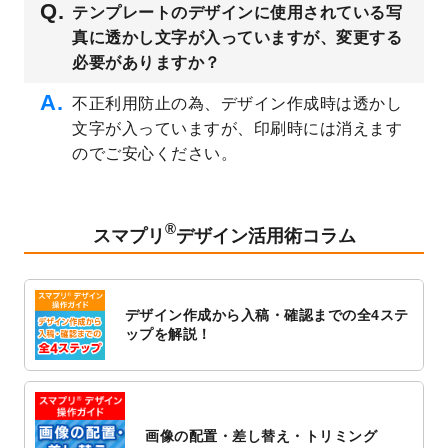
テンプレートのデザインに使用されている写
公開いたしました。
真に透かし文字が入っていますが、変更する
2023/3/13
封筒（長3、洋長3、角2）のデザインテンプ
必要がありますか？
レート
を追加しました。
2023/3/13
クリアファイルのデザインテンプレート
を
不正利用防止の為、デザイン作成時は透かし
追加しました。
文字が入っていますが、印刷時には消えます
2023/3/2
パワーポイント版テンプレートをダウンロ
のでご安心ください。
ードできるようになりました！
2023/2/24
クリアファイルのデザインテンプレート
を
追加しました。
®
スマプリ
デザイン活用術コラム
2023/1/13
4月始まりのカレンダーデザインテンプレー
ト
を追加しました。
2023/1/5
スタンプカードのデザインテンプレート
を
デザイン作成から入稿・確認までの全4ステ
追加しました。
ップを解説！
2022/12/26
サーバーメンテナンスに伴う全サービス停
止のお知らせ
2022/12/16
ポスターカレンダーのデザインテンプレー
ト
を公開いたしました。
画像の配置・差し替え・トリミング