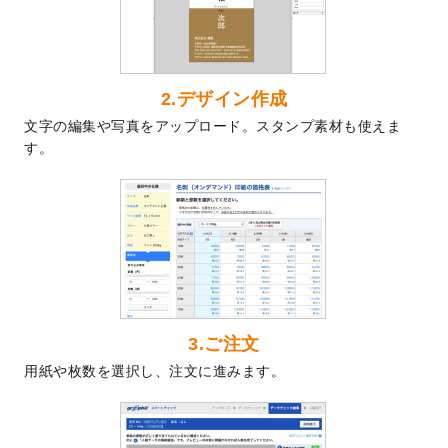
した。
2024/7/5
暑中見舞いのデザインテンプレート
を追加
しました。
2024/6/17
メッセージカードのデザインテンプレート
2.デザイン作成
を追加しました。
文字の編集や写真をアップロード。スタンプ素材も使えま
2024/6/14
【新商品】回数券
が作成できるようになり
す。
ました！
2024/5/22
エコノミータイプののぼり
が作成できるよ
うになりました！
2024/4/30
【新商品】のぼり
が作成できるようになり
ました！
2024/3/21
DMのデザインテンプレート
を追加しまし
た。
3.ご注文
2023/12/22
【新商品】ステッカー
が作成できるように
用紙や枚数を選択し、注文に進みます。
なりました！
2023/12/15
2024年版4月始まりのカレンダーデザイン
テンプレート
を公開いたしました。