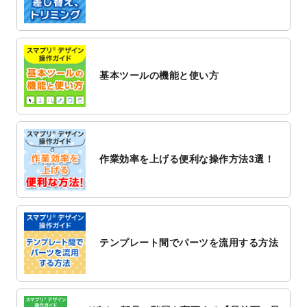
2022/12/1
プログラミング教室のチラシデザインテン
プレート
を追加しました。
2022/11/25
【新商品】封筒
が作成できるようになりま
した！
基本ツールの機能と使い方
2022/11/25
【新商品】クリアファイル
が作成できるよ
うになりました！
2022/11/4
のし紙のデザインテンプレート
を公開いた
しました。
2022/10/26
マッサージ・整体のチラシデザインテンプ
作業効率を上げる便利な操作方法3選！
レート
を追加しました。
2022/10/26
はり・灸のチラシデザインテンプレート
を
追加しました。
2022/10/20
箔押し年賀状のデザインテンプレート
を公
開いたしました。
テンプレート間でパーツを流用する方法
2022/10/14
年賀ポスターのデザインテンプレート
を公
開いたしました。
2022/10/6
チラシ作成から
ポスティング配布注文
まで
対応いたしました。