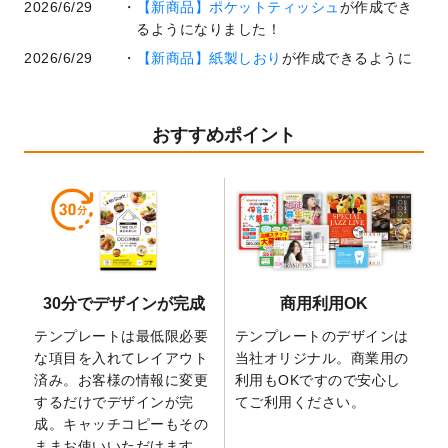
2026/6/29
【新商品】ポケットティッシュ
が作成でき
るようになりました！
2026/6/29
【新商品】紙製しおり
が作成できるように
なりました！
2026/6/22
コラム「
基本ツールの機能と使い方
」「
作
業効率を上げる便利な操作方法3選！
」を公
おすすめポイント
開いたしました。
2026/6/19
暑中見舞いのデザインテンプレート
を追加
しました。
2026/5/28
【新商品】マグネットステッカー
が作成で
きるようになりました！
2026/5/21
コラム「
デザイン作成から入稿・確認まで
30分でデザインが完成
商用利用OK
の全4ステップを解説！
」を公開いたしまし
た。
テンプレートは最低限必要
テンプレートのデザインは
2026/4/23
コラム「
画像の配置・差し替え・トリミン
な項目を入れてレイアウト
当社オリジナル。商業用の
グ
」「
テンプレート間でパーツを流用する
済み。お客様の情報に変更
利用もOKですので安心し
方法
」を公開いたしました。
するだけでデザインが完
てご利用ください。
成。キャッチコピーもその
2026/4/21
アクリルキーホルダーのデザインテンプレ
ままお使いいただけます。