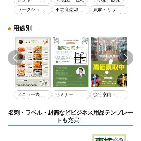
楽
ッサ
ワークショッ
不動産売却・
買取・リサイ
整体
プ
買取
クルショップ
ージ
用途別
・開
メニュー表・
セミナー・講
会社案内・店
セミ
お品書き
演会
舗紹介
演会
名刺・ラベル・封筒などビジネス用品テンプレー
トも充実！