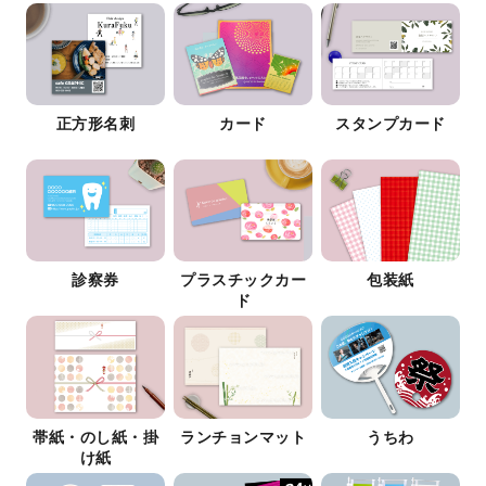
正方形名刺
カード
スタンプカード
診察券
プラスチックカー
包装紙
ド
帯紙・のし紙・掛
ランチョンマット
うちわ
け紙