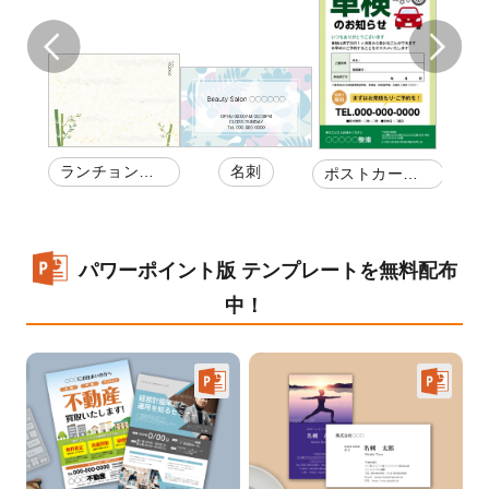
カー
名刺
ランチョンマ
ポストカー
ポス
券
ット
ド・はがきDM
ド・
パワーポイント版 テンプレートを無料配布
中！