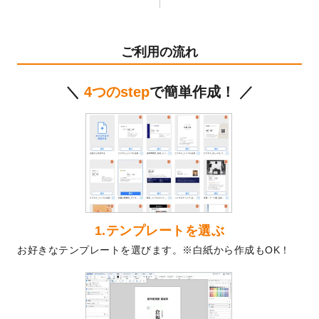
テンプレート
を公開いたしました。
2024/11/27
【新商品】マスキングテープ
が作成できる
ようになりました！
ご利用の流れ
2024/10/11
箔押し年賀状のデザインテンプレート
を公
開いたしました。
＼
4つのstep
で簡単作成！ ／
2024/9/11
ステッカーのデザインテンプレート
を追加
しました。
2024/9/9
2025年巳年の年賀状デザインテンプレート
を公開いたしました。
2024/9/9
喪中はがきのデザインテンプレート
を公開
いたしました。
2024/9/2
2025年版1月始まりのカレンダーデザイン
テンプレート
を公開いたしました。
1.テンプレートを選ぶ
2024/8/20
【新商品】コースター
が作成できるように
お好きなテンプレートを選びます。※白紙から作成もOK！
なりました！
2024/7/25
プラスチックカードのデザインテンプレー
ト
を追加しました。
2024/7/9
回数券のデザインテンプレート
を追加しま