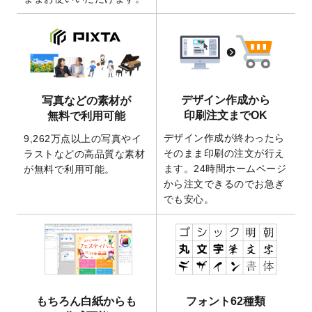
ート
を追加いたしました。
2026/3/17
【新商品】缶バッジ
が作成できるようにな
りました！
2025/12/22
【新商品】アクリルキーホルダー
が作成で
きるようになりました！
2025/12/22
2026年版4月始まりのカレンダーデザイン
デザイン作成から
写真などの素材が
テンプレート
を公開いたしました。
印刷注文までOK
無料で利用可能
2025/10/7
箔押し年賀状のデザインテンプレート
を公
デザイン作成が終わったら
9,262万点以上の写真やイ
開いたしました。
そのまま印刷の注文が行え
ラストなどの高品質な素材
2025/9/30
【新商品】クリアファイルバッグ
が作成で
ます。24時間ホームページ
が無料で利用可能。
きるようになりました！
から注文できるのでお急ぎ
でも安心。
2025/9/10
2026年午年の年賀状デザインテンプレート
を公開いたしました。
2025/9/10
喪中はがき・寒中見舞いのデザインテンプ
レート
を公開いたしました。
2025/8/1
9,160万点以上の写真やイラスト素材が無料
で使えるようになりました。
もちろん白紙からも
フォント62種類
2025/7/30
キャンバスプリントのデザインテンプレー