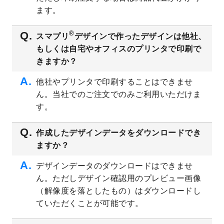
ト
を追加しました。
ます。
2023/6/28
暑中見舞いのデザインテンプレート
を公開
いたしました。
®
スマプリ
デザインで作ったデザインは他社、
2023/6/12
うちわのデザインテンプレート
を公開いた
もしくは自宅やオフィスのプリンタで印刷で
しました。
きますか？
2023/5/9
ランチョンマットのデザインテンプレート
を公開いたしました。
他社やプリンタで印刷することはできませ
ん。当社でのご注文でのみご利用いただけま
2023/5/9
書類カバー（見積書表紙）のデザインテン
プレート
を公開いたしました。
す。
2023/4/28
シール・ラベルのデザインテンプレート
を
追加しました。
作成したデザインデータをダウンロードでき
ますか？
2023/4/20
飲食店のチラシデザインテンプレート
を追
加しました。
デザインデータのダウンロードはできませ
2023/4/18
セミナー・講演会のチラシデザインテンプ
ん。ただしデザイン確認用のプレビュー画像
レート
を追加しました。
（解像度を落としたもの）はダウンロードし
2023/4/18
スポーツジム・フィットネスクラブのチラ
ていただくことが可能です。
シデザインテンプレート
を追加しました。
2023/3/16
シール・ラベルのデザインテンプレート
を