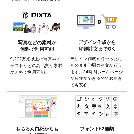
ート
を追加いたしました。
2026/3/17
【新商品】缶バッジ
が作成できるようにな
りました！
2025/12/22
【新商品】アクリルキーホルダー
が作成で
きるようになりました！
2025/12/22
2026年版4月始まりのカレンダーデザイン
デザイン作成から
写真などの素材が
テンプレート
を公開いたしました。
印刷注文までOK
無料で利用可能
2025/10/7
箔押し年賀状のデザインテンプレート
を公
デザイン作成が終わったら
9,262万点以上の写真やイ
開いたしました。
そのまま印刷の注文が行え
ラストなどの高品質な素材
2025/9/30
【新商品】クリアファイルバッグ
が作成で
ます。24時間ホームページ
が無料で利用可能。
きるようになりました！
から注文できるのでお急ぎ
でも安心。
2025/9/10
2026年午年の年賀状デザインテンプレート
を公開いたしました。
2025/9/10
喪中はがき・寒中見舞いのデザインテンプ
レート
を公開いたしました。
2025/8/1
9,160万点以上の写真やイラスト素材が無料
で使えるようになりました。
もちろん白紙からも
フォント62種類
2025/7/30
キャンバスプリントのデザインテンプレー