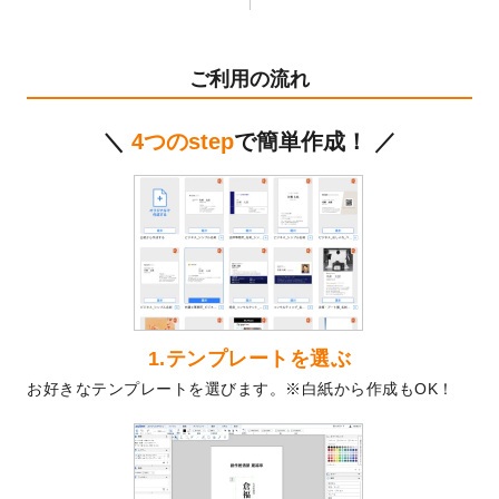
テンプレート
を公開いたしました。
2024/11/27
【新商品】マスキングテープ
が作成できる
ようになりました！
ご利用の流れ
2024/10/11
箔押し年賀状のデザインテンプレート
を公
開いたしました。
＼
4つのstep
で簡単作成！ ／
2024/9/11
ステッカーのデザインテンプレート
を追加
しました。
2024/9/9
2025年巳年の年賀状デザインテンプレート
を公開いたしました。
2024/9/9
喪中はがきのデザインテンプレート
を公開
いたしました。
2024/9/2
2025年版1月始まりのカレンダーデザイン
テンプレート
を公開いたしました。
1.テンプレートを選ぶ
2024/8/20
【新商品】コースター
が作成できるように
お好きなテンプレートを選びます。※白紙から作成もOK！
なりました！
2024/7/25
プラスチックカードのデザインテンプレー
ト
を追加しました。
2024/7/9
回数券のデザインテンプレート
を追加しま