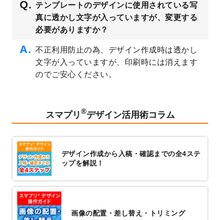
テンプレートのデザインに使用されている写
公開いたしました。
真に透かし文字が入っていますが、変更する
2023/3/13
封筒（長3、洋長3、角2）のデザインテンプ
必要がありますか？
レート
を追加しました。
2023/3/13
クリアファイルのデザインテンプレート
を
不正利用防止の為、デザイン作成時は透かし
追加しました。
文字が入っていますが、印刷時には消えます
2023/3/2
パワーポイント版テンプレートをダウンロ
のでご安心ください。
ードできるようになりました！
2023/2/24
クリアファイルのデザインテンプレート
を
追加しました。
®
スマプリ
デザイン活用術コラム
2023/1/13
4月始まりのカレンダーデザインテンプレー
ト
を追加しました。
2023/1/5
スタンプカードのデザインテンプレート
を
デザイン作成から入稿・確認までの全4ステ
追加しました。
ップを解説！
2022/12/26
サーバーメンテナンスに伴う全サービス停
止のお知らせ
2022/12/16
ポスターカレンダーのデザインテンプレー
ト
を公開いたしました。
画像の配置・差し替え・トリミング