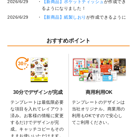
2026/6/29
【新商品】ポケットティッシュ
が作成でき
るようになりました！
2026/6/29
【新商品】紙製しおり
が作成できるように
なりました！
2026/6/22
コラム「
基本ツールの機能と使い方
」「
作
業効率を上げる便利な操作方法3選！
」を公
おすすめポイント
開いたしました。
2026/6/19
暑中見舞いのデザインテンプレート
を追加
しました。
2026/5/28
【新商品】マグネットステッカー
が作成で
きるようになりました！
2026/5/21
コラム「
デザイン作成から入稿・確認まで
30分でデザインが完成
商用利用OK
の全4ステップを解説！
」を公開いたしまし
た。
テンプレートは最低限必要
テンプレートのデザインは
2026/4/23
コラム「
画像の配置・差し替え・トリミン
な項目を入れてレイアウト
当社オリジナル。商業用の
グ
」「
テンプレート間でパーツを流用する
済み。お客様の情報に変更
利用もOKですので安心し
方法
」を公開いたしました。
するだけでデザインが完
てご利用ください。
成。キャッチコピーもその
2026/4/21
アクリルキーホルダーのデザインテンプレ
ままお使いいただけます。