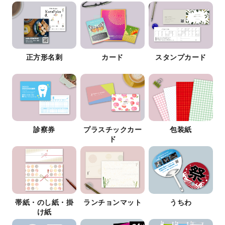
正方形名刺
カード
スタンプカード
診察券
プラスチックカー
包装紙
ド
帯紙・のし紙・掛
ランチョンマット
うちわ
け紙