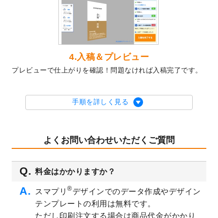
2023/10/10
2024年辰年の年賀ポスターデザインテンプ
レート
を公開いたしました。
2023/10/4
箔押し年賀状のデザインテンプレート
を公
開いたしました。
2023/9/25
クリアファイル、封筒、うちわにてオリジ
4.入稿＆プレビュー
ナルデザインで作成できるようになりまし
プレビューで仕上がりを確認！問題なければ入稿完了です。
た！
2023/9/5
2024年辰年の年賀状デザインテンプレート
を公開いたしました。
手順を詳しく見る
2023/9/1
2024年版1月始まりのカレンダーデザイン
テンプレート
を公開いたしました。
2023/8/29
オリジナルサイズ、変型サイズで作成でき
よくお問い合わせいただくご質問
るようになりました！
2023/8/18
チケットのデザインテンプレート
を追加し
料金はかかりますか？
ました。
2023/8/7
【新商品】チケット
が作成できるようにな
®
スマプリ
デザインでのデータ作成やデザイン
りました！
テンプレートの利用は無料です。
2023/8/2
美容・エステのチラシデザインテンプレー
ただし印刷注文する場合は商品代金がかかり