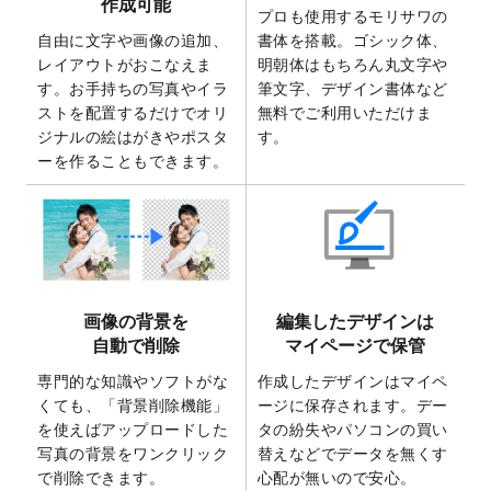
作成可能
ト
を追加いたしました。
プロも使用するモリサワの
自由に文字や画像の追加、
書体を搭載。ゴシック体、
2025/6/30
暑中見舞いのデザインテンプレート
を追加
レイアウトがおこなえま
明朝体はもちろん丸文字や
しました。
す。お手持ちの写真やイラ
筆文字、デザイン書体など
2025/6/27
キャンバスプリントのデザインテンプレー
ストを配置するだけでオリ
無料でご利用いただけま
ト
を追加いたしました。
ジナルの絵はがきやポスタ
す。
2025/6/24
2026年版1月始まりのカレンダーデザイン
ーを作ることもできます。
テンプレート
を公開いたしました。
2025/6/9
「
背景削除機能
」を実装しました。
2025/4/3
DMのデザインテンプレート
を追加しまし
た。
2025/2/21
マスキングテープのデザインテンプレート
画像の背景を
編集したデザインは
を追加しました。
自動で削除
マイページで保管
2025/2/4
マスキングテープのデザインテンプレート
を追加しました。
専門的な知識やソフトがな
作成したデザインはマイペ
くても、「背景削除機能」
ージに保存されます。デー
2025/1/15
配置できるデータ形式が増えました。
を使えばアップロードした
タの紛失やパソコンの買い
（pdf、psd、eps、tifに対応）
写真の背景をワンクリック
替えなどでデータを無くす
2024/12/24
2025年版4月始まりのカレンダーデザイン
で削除できます。
心配が無いので安心。