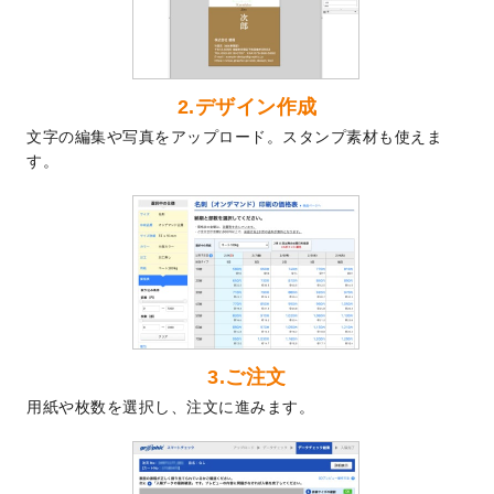
した。
2024/7/5
暑中見舞いのデザインテンプレート
を追加
しました。
2024/6/17
メッセージカードのデザインテンプレート
2.デザイン作成
を追加しました。
文字の編集や写真をアップロード。スタンプ素材も使えま
2024/6/14
【新商品】回数券
が作成できるようになり
す。
ました！
2024/5/22
エコノミータイプののぼり
が作成できるよ
うになりました！
2024/4/30
【新商品】のぼり
が作成できるようになり
ました！
2024/3/21
DMのデザインテンプレート
を追加しまし
た。
3.ご注文
2023/12/22
【新商品】ステッカー
が作成できるように
用紙や枚数を選択し、注文に進みます。
なりました！
2023/12/15
2024年版4月始まりのカレンダーデザイン
テンプレート
を公開いたしました。