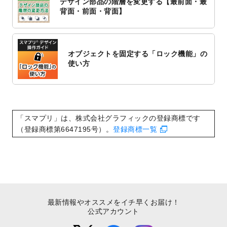
デザイン部品の階層を変更する【最前面・最
2022/10/1
2023年版1月始まりのカレンダーデザイン
背面・前面・背面】
テンプレート
を公開いたしました。
2022/9/21
コンサートのチラシデザインテンプレート
を追加しました。
オブジェクトを固定する「ロック機能」の
2022/9/5
年賀状のデザインテンプレート
を公開いた
使い方
しました。
2022/9/5
喪中はがきのデザインテンプレート
を公開
いたしました。
2022/8/24
印刷用データの解像度
を引き上げまし
「スマプリ」は、株式会社グラフィックの登録商標です
た！
（登録商標第6647195号）。
登録商標一覧
最新情報やオススメをイチ早くお届け！
公式アカウント