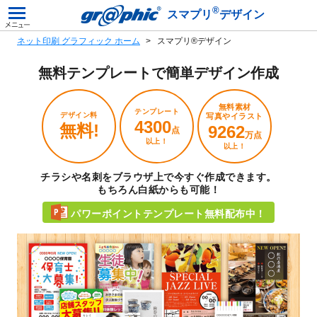
®
スマプリ
デザイン
ネット印刷 グラフィック ホーム
スマプリ®デザイン
無料テンプレートで
簡単デザイン作成
無料素材
テンプレート
デザイン料
写真やイラスト
4300
無料!
9262
点
万点
以上！
以上！
チラシや名刺をブラウザ上で今すぐ作成できます。
もちろん白紙からも可能！
パワーポイントテンプレート無料配布中！