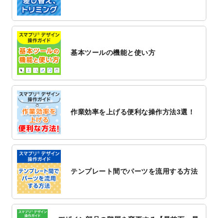
2022/12/1
プログラミング教室のチラシデザインテン
プレート
を追加しました。
2022/11/25
【新商品】封筒
が作成できるようになりま
した！
基本ツールの機能と使い方
2022/11/25
【新商品】クリアファイル
が作成できるよ
うになりました！
2022/11/4
のし紙のデザインテンプレート
を公開いた
しました。
2022/10/26
マッサージ・整体のチラシデザインテンプ
作業効率を上げる便利な操作方法3選！
レート
を追加しました。
2022/10/26
はり・灸のチラシデザインテンプレート
を
追加しました。
2022/10/20
箔押し年賀状のデザインテンプレート
を公
開いたしました。
テンプレート間でパーツを流用する方法
2022/10/14
年賀ポスターのデザインテンプレート
を公
開いたしました。
2022/10/6
チラシ作成から
ポスティング配布注文
まで
対応いたしました。