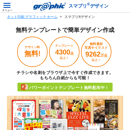
®
スマプリ
デザイン
ネット印刷 グラフィック ホーム
スマプリ®デザイン
無料テンプレートで
簡単デザイン作成
無料素材
テンプレート
デザイン料
写真やイラスト
4300
無料!
9262
点
万点
以上！
以上！
チラシや名刺をブラウザ上で今すぐ作成できます。
もちろん白紙からも可能！
パワーポイントテンプレート無料配布中！