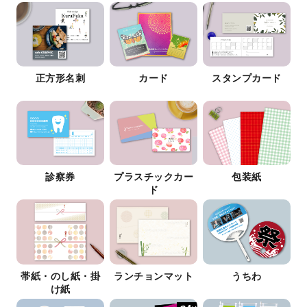
正方形名刺
カード
スタンプカード
診察券
プラスチックカー
包装紙
ド
帯紙・のし紙・掛
ランチョンマット
うちわ
け紙