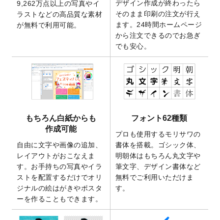
デザイン作成が終わったら
9,262万点以上の写真やイ
開いたしました。
そのまま印刷の注文が行え
ラストなどの高品質な素材
2025/9/30
【新商品】クリアファイルバッグ
が作成で
ます。24時間ホームページ
が無料で利用可能。
きるようになりました！
から注文できるのでお急ぎ
でも安心。
2025/9/10
2026年午年の年賀状デザインテンプレート
を公開いたしました。
2025/9/10
喪中はがき・寒中見舞いのデザインテンプ
レート
を公開いたしました。
2025/8/1
9,160万点以上の写真やイラスト素材が無料
で使えるようになりました。
もちろん白紙からも
フォント62種類
2025/7/30
キャンバスプリントのデザインテンプレー
作成可能
ト
を追加いたしました。
プロも使用するモリサワの
自由に文字や画像の追加、
書体を搭載。ゴシック体、
2025/6/30
暑中見舞いのデザインテンプレート
を追加
レイアウトがおこなえま
明朝体はもちろん丸文字や
しました。
す。お手持ちの写真やイラ
筆文字、デザイン書体など
2025/6/27
キャンバスプリントのデザインテンプレー
ストを配置するだけでオリ
無料でご利用いただけま
ト
を追加いたしました。
ジナルの絵はがきやポスタ
す。
2025/6/24
2026年版1月始まりのカレンダーデザイン
ーを作ることもできます。
テンプレート
を公開いたしました。