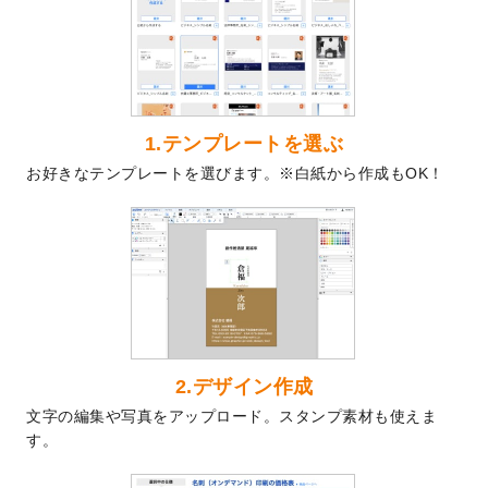
を公開いたしました。
2024/9/9
喪中はがきのデザインテンプレート
を公開
いたしました。
2024/9/2
2025年版1月始まりのカレンダーデザイン
テンプレート
を公開いたしました。
1.テンプレートを選ぶ
2024/8/20
【新商品】コースター
が作成できるように
お好きなテンプレートを選びます。※白紙から作成もOK！
なりました！
2024/7/25
プラスチックカードのデザインテンプレー
ト
を追加しました。
2024/7/9
回数券のデザインテンプレート
を追加しま
した。
2024/7/5
暑中見舞いのデザインテンプレート
を追加
しました。
2024/6/17
メッセージカードのデザインテンプレート
2.デザイン作成
を追加しました。
文字の編集や写真をアップロード。スタンプ素材も使えま
2024/6/14
【新商品】回数券
が作成できるようになり
す。
ました！