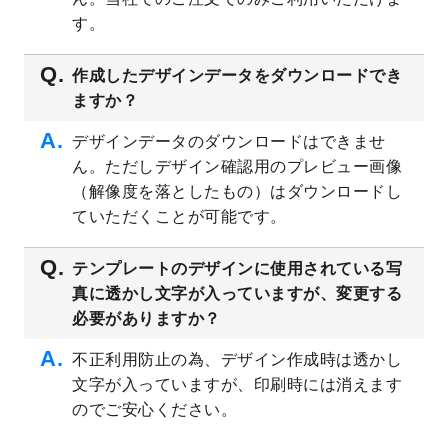
プレート
を公開いたしました。
す。
2023/4/28
シール・ラベルのデザインテンプレート
を
追加しました。
作成したデザインデータをダウンロードでき
ますか？
2023/4/20
飲食店のチラシデザインテンプレート
を追
加しました。
デザインデータのダウンロードはできませ
2023/4/18
セミナー・講演会のチラシデザインテンプ
ん。ただしデザイン確認用のプレビュー画像
レート
を追加しました。
（解像度を落としたもの）はダウンロードし
2023/4/18
スポーツジム・フィットネスクラブのチラ
ていただくことが可能です。
シデザインテンプレート
を追加しました。
2023/3/16
シール・ラベルのデザインテンプレート
を
テンプレートのデザインに使用されている写
公開いたしました。
真に透かし文字が入っていますが、変更する
2023/3/13
封筒（長3、洋長3、角2）のデザインテンプ
必要がありますか？
レート
を追加しました。
2023/3/13
クリアファイルのデザインテンプレート
を
不正利用防止の為、デザイン作成時は透かし
追加しました。
文字が入っていますが、印刷時には消えます
2023/3/2
パワーポイント版テンプレートをダウンロ
のでご安心ください。
ードできるようになりました！