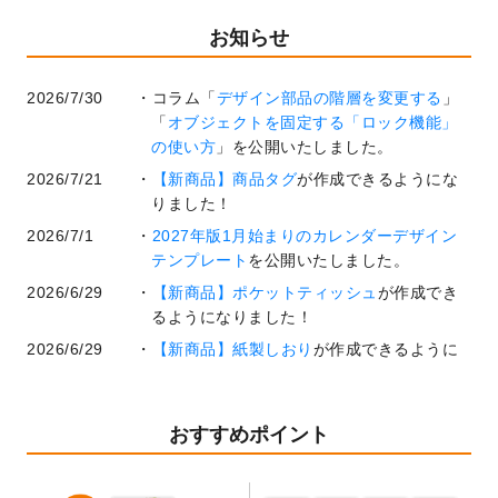
お知らせ
2026/7/30
コラム「
デザイン部品の階層を変更する
」
「
オブジェクトを固定する「ロック機能」
の使い方
」を公開いたしました。
2026/7/21
【新商品】商品タグ
が作成できるようにな
りました！
2026/7/1
2027年版1月始まりのカレンダーデザイン
テンプレート
を公開いたしました。
2026/6/29
【新商品】ポケットティッシュ
が作成でき
るようになりました！
2026/6/29
【新商品】紙製しおり
が作成できるように
なりました！
2026/6/22
コラム「
基本ツールの機能と使い方
」「
作
業効率を上げる便利な操作方法3選！
」を公
おすすめポイント
開いたしました。
2026/6/19
暑中見舞いのデザインテンプレート
を追加