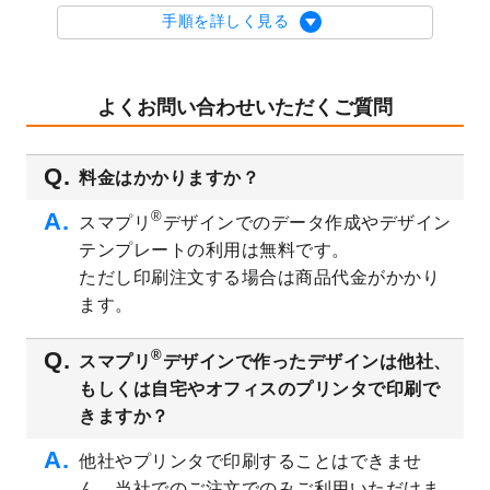
を公開いたしました。
手順を詳しく見る
2023/9/1
2024年版1月始まりのカレンダーデザイン
テンプレート
を公開いたしました。
2023/8/29
オリジナルサイズ、変型サイズで作成でき
よくお問い合わせいただくご質問
るようになりました！
2023/8/18
チケットのデザインテンプレート
を追加し
料金はかかりますか？
ました。
2023/8/7
【新商品】チケット
が作成できるようにな
®
スマプリ
デザインでのデータ作成やデザイン
りました！
テンプレートの利用は無料です。
2023/8/2
美容・エステのチラシデザインテンプレー
ただし印刷注文する場合は商品代金がかかり
ト
を追加しました。
ます。
2023/6/28
暑中見舞いのデザインテンプレート
を公開
いたしました。
®
スマプリ
デザインで作ったデザインは他社、
2023/6/12
うちわのデザインテンプレート
を公開いた
もしくは自宅やオフィスのプリンタで印刷で
しました。
きますか？
2023/5/9
ランチョンマットのデザインテンプレート
を公開いたしました。
他社やプリンタで印刷することはできませ
ん。当社でのご注文でのみご利用いただけま
2023/5/9
書類カバー（見積書表紙）のデザインテン