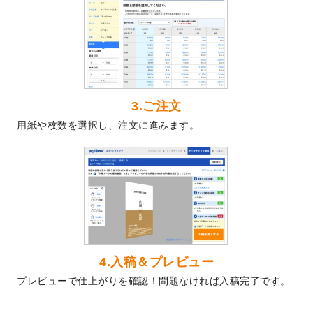
2024/5/22
エコノミータイプののぼり
が作成できるよ
うになりました！
2024/4/30
【新商品】のぼり
が作成できるようになり
ました！
2024/3/21
DMのデザインテンプレート
を追加しまし
た。
3.ご注文
2023/12/22
【新商品】ステッカー
が作成できるように
用紙や枚数を選択し、注文に進みます。
なりました！
2023/12/15
2024年版4月始まりのカレンダーデザイン
テンプレート
を公開いたしました。
2023/10/10
2024年辰年の年賀ポスターデザインテンプ
レート
を公開いたしました。
2023/10/4
箔押し年賀状のデザインテンプレート
を公
開いたしました。
2023/9/25
クリアファイル、封筒、うちわにてオリジ
4.入稿＆プレビュー
ナルデザインで作成できるようになりまし
プレビューで仕上がりを確認！問題なければ入稿完了です。
た！
2023/9/5
2024年辰年の年賀状デザインテンプレート