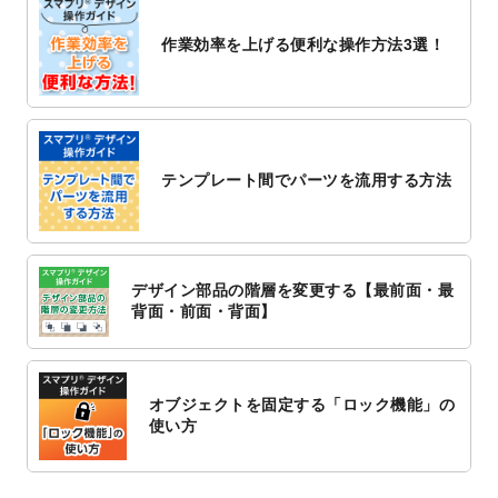
2022/10/26
マッサージ・整体のチラシデザインテンプ
作業効率を上げる便利な操作方法3選！
レート
を追加しました。
2022/10/26
はり・灸のチラシデザインテンプレート
を
追加しました。
2022/10/20
箔押し年賀状のデザインテンプレート
を公
開いたしました。
テンプレート間でパーツを流用する方法
2022/10/14
年賀ポスターのデザインテンプレート
を公
開いたしました。
2022/10/6
チラシ作成から
ポスティング配布注文
まで
対応いたしました。
デザイン部品の階層を変更する【最前面・最
2022/10/1
2023年版1月始まりのカレンダーデザイン
背面・前面・背面】
テンプレート
を公開いたしました。
2022/9/21
コンサートのチラシデザインテンプレート
を追加しました。
オブジェクトを固定する「ロック機能」の
2022/9/5
年賀状のデザインテンプレート
を公開いた
使い方
しました。
2022/9/5
喪中はがきのデザインテンプレート
を公開