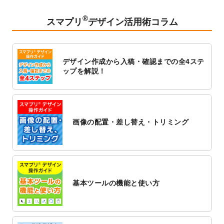
2023/2/24
クリアファイルのデザインテンプレート
を
追加しました。
®
スマプリ
デザイン活用術コラム
2023/1/13
4月始まりのカレンダーデザインテンプレー
ト
を追加しました。
2023/1/5
スタンプカードのデザインテンプレート
を
デザイン作成から入稿・確認までの全4ステ
追加しました。
ップを解説！
2022/12/26
サーバーメンテナンスに伴う全サービス停
止のお知らせ
2022/12/16
ポスターカレンダーのデザインテンプレー
ト
を公開いたしました。
画像の配置・差し替え・トリミング
2022/12/1
プログラミング教室のチラシデザインテン
プレート
を追加しました。
2022/11/25
【新商品】封筒
が作成できるようになりま
した！
基本ツールの機能と使い方
2022/11/25
【新商品】クリアファイル
が作成できるよ
うになりました！
2022/11/4
のし紙のデザインテンプレート
を公開いた
しました。