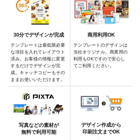
しました。
2026/5/28
【新商品】マグネットステッカー
が作成で
きるようになりました！
2026/5/21
コラム「
デザイン作成から入稿・確認まで
30分でデザインが完成
商用利用OK
の全4ステップを解説！
」を公開いたしまし
た。
テンプレートは最低限必要
テンプレートのデザインは
2026/4/23
コラム「
画像の配置・差し替え・トリミン
な項目を入れてレイアウト
当社オリジナル。商業用の
グ
」「
テンプレート間でパーツを流用する
済み。お客様の情報に変更
利用もOKですので安心し
方法
」を公開いたしました。
するだけでデザインが完
てご利用ください。
成。キャッチコピーもその
2026/4/21
アクリルキーホルダーのデザインテンプレ
ままお使いいただけます。
ート
を追加いたしました。
2026/3/17
【新商品】缶バッジ
が作成できるようにな
りました！
2025/12/22
【新商品】アクリルキーホルダー
が作成で
きるようになりました！
2025/12/22
2026年版4月始まりのカレンダーデザイン
デザイン作成から
写真などの素材が
テンプレート
を公開いたしました。
印刷注文までOK
無料で利用可能
2025/10/7
箔押し年賀状のデザインテンプレート
を公