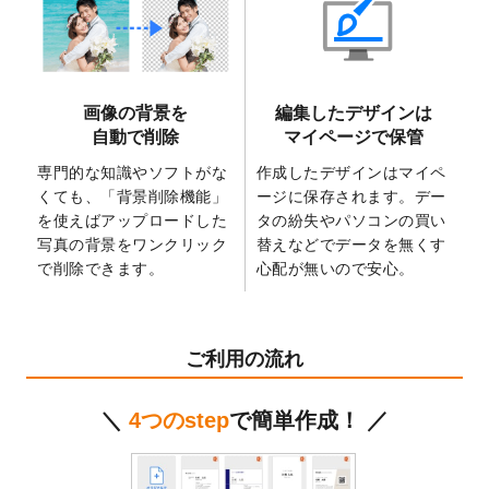
2025/6/9
「
背景削除機能
」を実装しました。
2025/4/3
DMのデザインテンプレート
を追加しまし
た。
2025/2/21
マスキングテープのデザインテンプレート
画像の背景を
編集したデザインは
を追加しました。
自動で削除
マイページで保管
2025/2/4
マスキングテープのデザインテンプレート
を追加しました。
専門的な知識やソフトがな
作成したデザインはマイペ
くても、「背景削除機能」
ージに保存されます。デー
2025/1/15
配置できるデータ形式が増えました。
を使えばアップロードした
タの紛失やパソコンの買い
（pdf、psd、eps、tifに対応）
写真の背景をワンクリック
替えなどでデータを無くす
2024/12/24
2025年版4月始まりのカレンダーデザイン
で削除できます。
心配が無いので安心。
テンプレート
を公開いたしました。
2024/11/27
【新商品】マスキングテープ
が作成できる
ようになりました！
ご利用の流れ
2024/10/11
箔押し年賀状のデザインテンプレート
を公
開いたしました。
＼
4つのstep
で簡単作成！ ／
2024/9/11
ステッカーのデザインテンプレート
を追加
しました。
2024/9/9
2025年巳年の年賀状デザインテンプレート