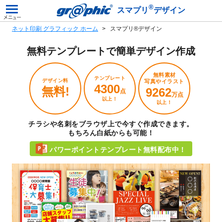
®
スマプリ
デザイン
ネット印刷 グラフィック ホーム
スマプリ®デザイン
無料テンプレートで
簡単デザイン作成
無料素材
テンプレート
デザイン料
写真やイラスト
4300
無料!
9262
点
万点
以上！
以上！
チラシや名刺をブラウザ上で今すぐ作成できます。
もちろん白紙からも可能！
パワーポイントテンプレート無料配布中！