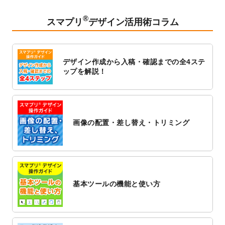
2023/2/24
クリアファイルのデザインテンプレート
を
追加しました。
®
スマプリ
デザイン活用術コラム
2023/1/13
4月始まりのカレンダーデザインテンプレー
ト
を追加しました。
2023/1/5
スタンプカードのデザインテンプレート
を
デザイン作成から入稿・確認までの全4ステ
追加しました。
ップを解説！
2022/12/26
サーバーメンテナンスに伴う全サービス停
止のお知らせ
2022/12/16
ポスターカレンダーのデザインテンプレー
ト
を公開いたしました。
画像の配置・差し替え・トリミング
2022/12/1
プログラミング教室のチラシデザインテン
プレート
を追加しました。
2022/11/25
【新商品】封筒
が作成できるようになりま
した！
基本ツールの機能と使い方
2022/11/25
【新商品】クリアファイル
が作成できるよ
うになりました！
2022/11/4
のし紙のデザインテンプレート
を公開いた
しました。