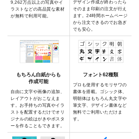
デザイン作成が終わったら
9,262万点以上の写真やイ
開いたしました。
そのまま印刷の注文が行え
ラストなどの高品質な素材
2025/9/30
【新商品】クリアファイルバッグ
が作成で
ます。24時間ホームページ
が無料で利用可能。
きるようになりました！
から注文できるのでお急ぎ
でも安心。
2025/9/10
2026年午年の年賀状デザインテンプレート
を公開いたしました。
2025/9/10
喪中はがき・寒中見舞いのデザインテンプ
レート
を公開いたしました。
2025/8/1
9,160万点以上の写真やイラスト素材が無料
で使えるようになりました。
もちろん白紙からも
フォント62種類
2025/7/30
キャンバスプリントのデザインテンプレー
作成可能
ト
を追加いたしました。
プロも使用するモリサワの
自由に文字や画像の追加、
書体を搭載。ゴシック体、
2025/6/30
暑中見舞いのデザインテンプレート
を追加
レイアウトがおこなえま
明朝体はもちろん丸文字や
しました。
す。お手持ちの写真やイラ
筆文字、デザイン書体など
2025/6/27
キャンバスプリントのデザインテンプレー
ストを配置するだけでオリ
無料でご利用いただけま
ト
を追加いたしました。
ジナルの絵はがきやポスタ
す。
2025/6/24
2026年版1月始まりのカレンダーデザイン
ーを作ることもできます。
テンプレート
を公開いたしました。