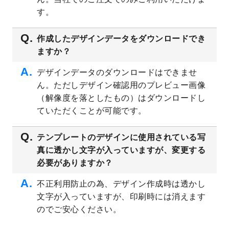
プレート
を公開いたしました。
す。
2023/4/28
シール・ラベルのデザインテンプレート
を
追加しました。
作成したデザインデータをダウンロードでき
ますか？
2023/4/20
飲食店のチラシデザインテンプレート
を追
加しました。
デザインデータのダウンロードはできませ
2023/4/18
セミナー・講演会のチラシデザインテンプ
ん。ただしデザイン確認用のプレビュー画像
レート
を追加しました。
（解像度を落としたもの）はダウンロードし
2023/4/18
スポーツジム・フィットネスクラブのチラ
ていただくことが可能です。
シデザインテンプレート
を追加しました。
2023/3/16
シール・ラベルのデザインテンプレート
を
テンプレートのデザインに使用されている写
公開いたしました。
真に透かし文字が入っていますが、変更する
2023/3/13
封筒（長3、洋長3、角2）のデザインテンプ
必要がありますか？
レート
を追加しました。
2023/3/13
クリアファイルのデザインテンプレート
を
不正利用防止の為、デザイン作成時は透かし
追加しました。
文字が入っていますが、印刷時には消えます
2023/3/2
パワーポイント版テンプレートをダウンロ
のでご安心ください。
ードできるようになりました！