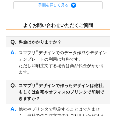
を公開いたしました。
手順を詳しく見る
2023/9/1
2024年版1月始まりのカレンダーデザイン
テンプレート
を公開いたしました。
2023/8/29
オリジナルサイズ、変型サイズで作成でき
よくお問い合わせいただくご質問
るようになりました！
2023/8/18
チケットのデザインテンプレート
を追加し
料金はかかりますか？
ました。
2023/8/7
【新商品】チケット
が作成できるようにな
®
スマプリ
デザインでのデータ作成やデザイン
りました！
テンプレートの利用は無料です。
2023/8/2
美容・エステのチラシデザインテンプレー
ただし印刷注文する場合は商品代金がかかり
ト
を追加しました。
ます。
2023/6/28
暑中見舞いのデザインテンプレート
を公開
いたしました。
®
スマプリ
デザインで作ったデザインは他社、
2023/6/12
うちわのデザインテンプレート
を公開いた
もしくは自宅やオフィスのプリンタで印刷で
しました。
きますか？
2023/5/9
ランチョンマットのデザインテンプレート
を公開いたしました。
他社やプリンタで印刷することはできませ
ん。当社でのご注文でのみご利用いただけま
2023/5/9
書類カバー（見積書表紙）のデザインテン