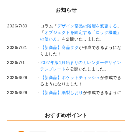
お知らせ
2026/7/30
コラム「
デザイン部品の階層を変更する
」
「
オブジェクトを固定する「ロック機能」
の使い方
」を公開いたしました。
2026/7/21
【新商品】商品タグ
が作成できるようにな
りました！
2026/7/1
2027年版1月始まりのカレンダーデザイン
テンプレート
を公開いたしました。
2026/6/29
【新商品】ポケットティッシュ
が作成でき
るようになりました！
2026/6/29
【新商品】紙製しおり
が作成できるように
なりました！
2026/6/22
コラム「
基本ツールの機能と使い方
」「
作
業効率を上げる便利な操作方法3選！
」を公
おすすめポイント
開いたしました。
2026/6/19
暑中見舞いのデザインテンプレート
を追加