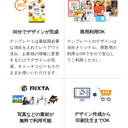
しました。
2026/5/28
【新商品】マグネットステッカー
が作成で
きるようになりました！
2026/5/21
コラム「
デザイン作成から入稿・確認まで
30分でデザインが完成
商用利用OK
の全4ステップを解説！
」を公開いたしまし
た。
テンプレートは最低限必要
テンプレートのデザインは
2026/4/23
コラム「
画像の配置・差し替え・トリミン
な項目を入れてレイアウト
当社オリジナル。商業用の
グ
」「
テンプレート間でパーツを流用する
済み。お客様の情報に変更
利用もOKですので安心し
方法
」を公開いたしました。
するだけでデザインが完
てご利用ください。
成。キャッチコピーもその
2026/4/21
アクリルキーホルダーのデザインテンプレ
ままお使いいただけます。
ート
を追加いたしました。
2026/3/17
【新商品】缶バッジ
が作成できるようにな
りました！
2025/12/22
【新商品】アクリルキーホルダー
が作成で
きるようになりました！
2025/12/22
2026年版4月始まりのカレンダーデザイン
デザイン作成から
写真などの素材が
テンプレート
を公開いたしました。
印刷注文までOK
無料で利用可能
2025/10/7
箔押し年賀状のデザインテンプレート
を公