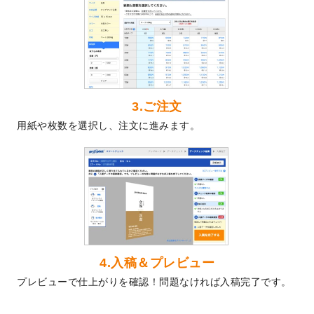
2024/5/22
エコノミータイプののぼり
が作成できるよ
うになりました！
2024/4/30
【新商品】のぼり
が作成できるようになり
ました！
2024/3/21
DMのデザインテンプレート
を追加しまし
た。
3.ご注文
2023/12/22
【新商品】ステッカー
が作成できるように
用紙や枚数を選択し、注文に進みます。
なりました！
2023/12/15
2024年版4月始まりのカレンダーデザイン
テンプレート
を公開いたしました。
2023/10/10
2024年辰年の年賀ポスターデザインテンプ
レート
を公開いたしました。
2023/10/4
箔押し年賀状のデザインテンプレート
を公
開いたしました。
2023/9/25
クリアファイル、封筒、うちわにてオリジ
4.入稿＆プレビュー
ナルデザインで作成できるようになりまし
プレビューで仕上がりを確認！問題なければ入稿完了です。
た！
2023/9/5
2024年辰年の年賀状デザインテンプレート