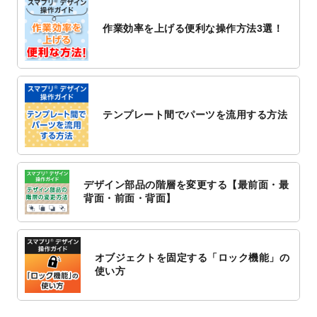
2022/10/26
マッサージ・整体のチラシデザインテンプ
作業効率を上げる便利な操作方法3選！
レート
を追加しました。
2022/10/26
はり・灸のチラシデザインテンプレート
を
追加しました。
2022/10/20
箔押し年賀状のデザインテンプレート
を公
開いたしました。
テンプレート間でパーツを流用する方法
2022/10/14
年賀ポスターのデザインテンプレート
を公
開いたしました。
2022/10/6
チラシ作成から
ポスティング配布注文
まで
対応いたしました。
デザイン部品の階層を変更する【最前面・最
2022/10/1
2023年版1月始まりのカレンダーデザイン
背面・前面・背面】
テンプレート
を公開いたしました。
2022/9/21
コンサートのチラシデザインテンプレート
を追加しました。
オブジェクトを固定する「ロック機能」の
2022/9/5
年賀状のデザインテンプレート
を公開いた
使い方
しました。
2022/9/5
喪中はがきのデザインテンプレート
を公開