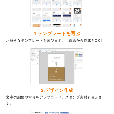
を公開いたしました。
2024/9/9
喪中はがきのデザインテンプレート
を公開
いたしました。
2024/9/2
2025年版1月始まりのカレンダーデザイン
テンプレート
を公開いたしました。
1.テンプレートを選ぶ
2024/8/20
【新商品】コースター
が作成できるように
お好きなテンプレートを選びます。※白紙から作成もOK！
なりました！
2024/7/25
プラスチックカードのデザインテンプレー
ト
を追加しました。
2024/7/9
回数券のデザインテンプレート
を追加しま
した。
2024/7/5
暑中見舞いのデザインテンプレート
を追加
しました。
2024/6/17
メッセージカードのデザインテンプレート
2.デザイン作成
を追加しました。
文字の編集や写真をアップロード。スタンプ素材も使えま
2024/6/14
【新商品】回数券
が作成できるようになり
す。
ました！