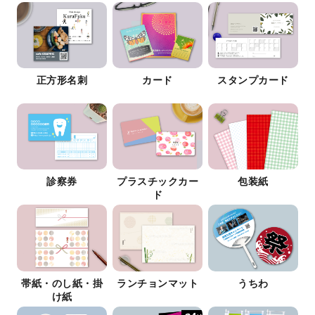
正方形名刺
カード
スタンプカード
診察券
プラスチックカー
包装紙
ド
帯紙・のし紙・掛
ランチョンマット
うちわ
け紙