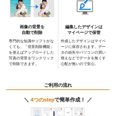
2025/6/9
「
背景削除機能
」を実装しました。
2025/4/3
DMのデザインテンプレート
を追加しまし
た。
2025/2/21
マスキングテープのデザインテンプレート
画像の背景を
編集したデザインは
を追加しました。
自動で削除
マイページで保管
2025/2/4
マスキングテープのデザインテンプレート
を追加しました。
専門的な知識やソフトがな
作成したデザインはマイペ
くても、「背景削除機能」
ージに保存されます。デー
2025/1/15
配置できるデータ形式が増えました。
を使えばアップロードした
タの紛失やパソコンの買い
（pdf、psd、eps、tifに対応）
写真の背景をワンクリック
替えなどでデータを無くす
2024/12/24
2025年版4月始まりのカレンダーデザイン
で削除できます。
心配が無いので安心。
テンプレート
を公開いたしました。
2024/11/27
【新商品】マスキングテープ
が作成できる
ようになりました！
ご利用の流れ
2024/10/11
箔押し年賀状のデザインテンプレート
を公
開いたしました。
＼
4つのstep
で簡単作成！ ／
2024/9/11
ステッカーのデザインテンプレート
を追加
しました。
2024/9/9
2025年巳年の年賀状デザインテンプレート