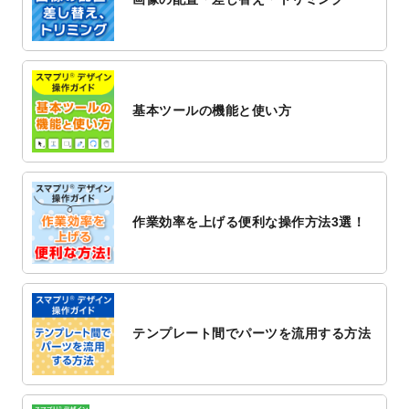
2022/12/1
プログラミング教室のチラシデザインテン
プレート
を追加しました。
2022/11/25
【新商品】封筒
が作成できるようになりま
した！
基本ツールの機能と使い方
2022/11/25
【新商品】クリアファイル
が作成できるよ
うになりました！
2022/11/4
のし紙のデザインテンプレート
を公開いた
しました。
2022/10/26
マッサージ・整体のチラシデザインテンプ
作業効率を上げる便利な操作方法3選！
レート
を追加しました。
2022/10/26
はり・灸のチラシデザインテンプレート
を
追加しました。
2022/10/20
箔押し年賀状のデザインテンプレート
を公
開いたしました。
テンプレート間でパーツを流用する方法
2022/10/14
年賀ポスターのデザインテンプレート
を公
開いたしました。
2022/10/6
チラシ作成から
ポスティング配布注文
まで