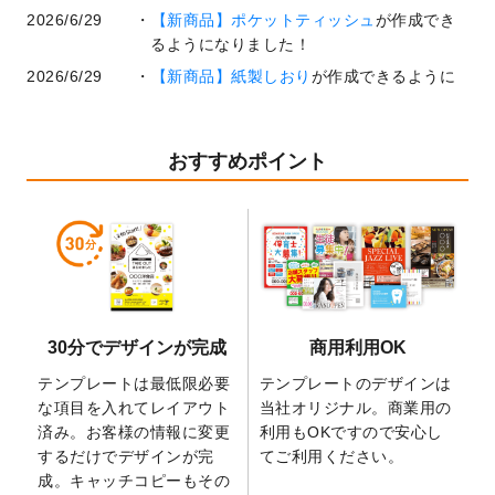
2026/6/29
【新商品】ポケットティッシュ
が作成でき
るようになりました！
2026/6/29
【新商品】紙製しおり
が作成できるように
なりました！
2026/6/22
コラム「
基本ツールの機能と使い方
」「
作
業効率を上げる便利な操作方法3選！
」を公
おすすめポイント
開いたしました。
2026/6/19
暑中見舞いのデザインテンプレート
を追加
しました。
2026/5/28
【新商品】マグネットステッカー
が作成で
きるようになりました！
2026/5/21
コラム「
デザイン作成から入稿・確認まで
30分でデザインが完成
商用利用OK
の全4ステップを解説！
」を公開いたしまし
た。
テンプレートは最低限必要
テンプレートのデザインは
2026/4/23
コラム「
画像の配置・差し替え・トリミン
な項目を入れてレイアウト
当社オリジナル。商業用の
グ
」「
テンプレート間でパーツを流用する
済み。お客様の情報に変更
利用もOKですので安心し
方法
」を公開いたしました。
するだけでデザインが完
てご利用ください。
成。キャッチコピーもその
2026/4/21
アクリルキーホルダーのデザインテンプレ