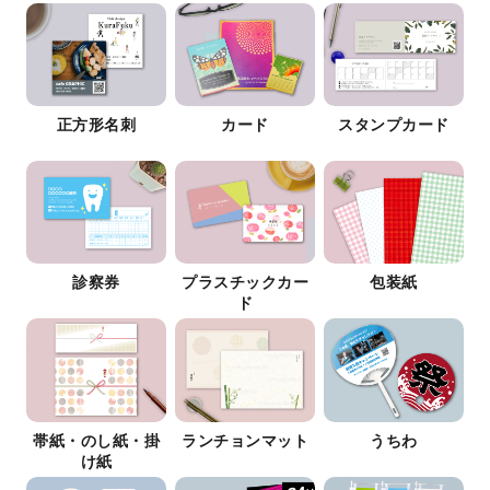
正方形名刺
カード
スタンプカード
診察券
プラスチックカー
包装紙
ド
帯紙・のし紙・掛
ランチョンマット
うちわ
け紙