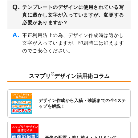
2023/3/16
シール・ラベルのデザインテンプレート
を
テンプレートのデザインに使用されている写
公開いたしました。
真に透かし文字が入っていますが、変更する
2023/3/13
封筒（長3、洋長3、角2）のデザインテンプ
必要がありますか？
レート
を追加しました。
2023/3/13
クリアファイルのデザインテンプレート
を
不正利用防止の為、デザイン作成時は透かし
追加しました。
文字が入っていますが、印刷時には消えます
2023/3/2
パワーポイント版テンプレートをダウンロ
のでご安心ください。
ードできるようになりました！
2023/2/24
クリアファイルのデザインテンプレート
を
追加しました。
®
スマプリ
デザイン活用術コラム
2023/1/13
4月始まりのカレンダーデザインテンプレー
ト
を追加しました。
2023/1/5
スタンプカードのデザインテンプレート
を
デザイン作成から入稿・確認までの全4ステ
追加しました。
ップを解説！
2022/12/26
サーバーメンテナンスに伴う全サービス停
止のお知らせ
2022/12/16
ポスターカレンダーのデザインテンプレー
ト
を公開いたしました。
画像の配置・差し替え・トリミング