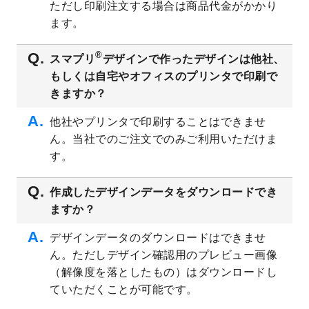
ただし印刷注文する場合は商品代金がかかり
ト
を追加しました。
ます。
2023/6/28
暑中見舞いのデザインテンプレート
を公開
いたしました。
®
スマプリ
デザインで作ったデザインは他社、
2023/6/12
うちわのデザインテンプレート
を公開いた
もしくは自宅やオフィスのプリンタで印刷で
しました。
きますか？
2023/5/9
ランチョンマットのデザインテンプレート
を公開いたしました。
他社やプリンタで印刷することはできませ
ん。当社でのご注文でのみご利用いただけま
2023/5/9
書類カバー（見積書表紙）のデザインテン
プレート
を公開いたしました。
す。
2023/4/28
シール・ラベルのデザインテンプレート
を
追加しました。
作成したデザインデータをダウンロードでき
ますか？
2023/4/20
飲食店のチラシデザインテンプレート
を追
加しました。
デザインデータのダウンロードはできませ
2023/4/18
セミナー・講演会のチラシデザインテンプ
ん。ただしデザイン確認用のプレビュー画像
レート
を追加しました。
（解像度を落としたもの）はダウンロードし
2023/4/18
スポーツジム・フィットネスクラブのチラ
ていただくことが可能です。
シデザインテンプレート
を追加しました。