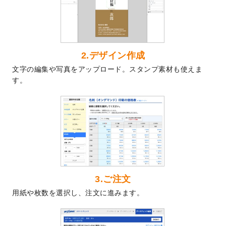
2024/7/9
回数券のデザインテンプレート
を追加しま
した。
2024/7/5
暑中見舞いのデザインテンプレート
を追加
しました。
2024/6/17
メッセージカードのデザインテンプレート
2.デザイン作成
を追加しました。
文字の編集や写真をアップロード。スタンプ素材も使えま
2024/6/14
【新商品】回数券
が作成できるようになり
す。
ました！
2024/5/22
エコノミータイプののぼり
が作成できるよ
うになりました！
2024/4/30
【新商品】のぼり
が作成できるようになり
ました！
2024/3/21
DMのデザインテンプレート
を追加しまし
た。
3.ご注文
2023/12/22
【新商品】ステッカー
が作成できるように
用紙や枚数を選択し、注文に進みます。
なりました！
2023/12/15
2024年版4月始まりのカレンダーデザイン
テンプレート
を公開いたしました。