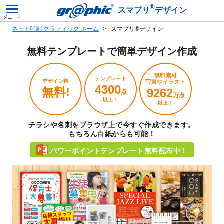
®
スマプリ
デザイン
ネット印刷 グラフィック ホーム
スマプリ®デザイン
無料テンプレートで
簡単デザイン作成
無料素材
テンプレート
デザイン料
写真やイラスト
4300
無料!
9262
点
万点
以上！
以上！
チラシや名刺をブラウザ上で今すぐ作成できます。
もちろん白紙からも可能！
パワーポイントテンプレート無料配布中！