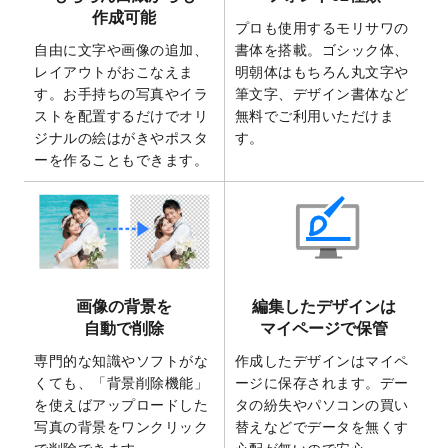
2025/7/30
キャンバスプリントのデザインテンプレー
作成可能
ト
を追加いたしました。
プロも使用するモリサワの
自由に文字や画像の追加、
書体を搭載。ゴシック体、
2025/6/30
暑中見舞いのデザインテンプレート
を追加
レイアウトがおこなえま
明朝体はもちろん丸文字や
しました。
す。お手持ちの写真やイラ
筆文字、デザイン書体など
2025/6/27
キャンバスプリントのデザインテンプレー
ストを配置するだけでオリ
無料でご利用いただけま
ト
を追加いたしました。
ジナルの絵はがきやポスタ
す。
2025/6/24
2026年版1月始まりのカレンダーデザイン
ーを作ることもできます。
テンプレート
を公開いたしました。
2025/6/9
「
背景削除機能
」を実装しました。
2025/4/3
DMのデザインテンプレート
を追加しまし
た。
2025/2/21
マスキングテープのデザインテンプレート
画像の背景を
編集したデザインは
を追加しました。
自動で削除
マイページで保管
2025/2/4
マスキングテープのデザインテンプレート
を追加しました。
専門的な知識やソフトがな
作成したデザインはマイペ
くても、「背景削除機能」
ージに保存されます。デー
2025/1/15
配置できるデータ形式が増えました。
を使えばアップロードした
タの紛失やパソコンの買い
（pdf、psd、eps、tifに対応）
写真の背景をワンクリック
替えなどでデータを無くす
2024/12/24
2025年版4月始まりのカレンダーデザイン