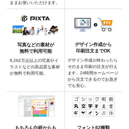
ままお使いいただけます。
ート
を追加いたしました。
2026/3/17
【新商品】缶バッジ
が作成できるようにな
りました！
2025/12/22
【新商品】アクリルキーホルダー
が作成で
きるようになりました！
2025/12/22
2026年版4月始まりのカレンダーデザイン
デザイン作成から
写真などの素材が
テンプレート
を公開いたしました。
印刷注文までOK
無料で利用可能
2025/10/7
箔押し年賀状のデザインテンプレート
を公
デザイン作成が終わったら
9,262万点以上の写真やイ
開いたしました。
そのまま印刷の注文が行え
ラストなどの高品質な素材
2025/9/30
【新商品】クリアファイルバッグ
が作成で
ます。24時間ホームページ
が無料で利用可能。
きるようになりました！
から注文できるのでお急ぎ
でも安心。
2025/9/10
2026年午年の年賀状デザインテンプレート
を公開いたしました。
2025/9/10
喪中はがき・寒中見舞いのデザインテンプ
レート
を公開いたしました。
2025/8/1
9,160万点以上の写真やイラスト素材が無料
で使えるようになりました。
もちろん白紙からも
フォント62種類