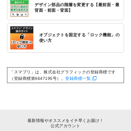
対応いたしました。
デザイン部品の階層を変更する【最前面・最
2022/10/1
2023年版1月始まりのカレンダーデザイン
背面・前面・背面】
テンプレート
を公開いたしました。
2022/9/21
コンサートのチラシデザインテンプレート
を追加しました。
オブジェクトを固定する「ロック機能」の
2022/9/5
年賀状のデザインテンプレート
を公開いた
使い方
しました。
2022/9/5
喪中はがきのデザインテンプレート
を公開
いたしました。
2022/8/24
印刷用データの解像度
を引き上げまし
「スマプリ」は、株式会社グラフィックの登録商標です
た！
（登録商標第6647195号）。
登録商標一覧
最新情報やオススメをイチ早くお届け！
公式アカウント