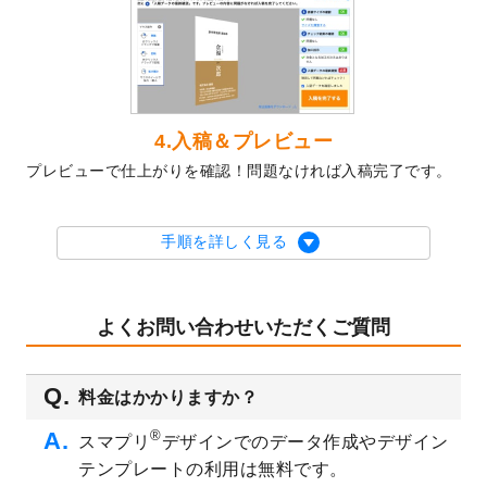
2023/10/10
2024年辰年の年賀ポスターデザインテンプ
レート
を公開いたしました。
2023/10/4
箔押し年賀状のデザインテンプレート
を公
開いたしました。
2023/9/25
クリアファイル、封筒、うちわにてオリジ
4.入稿＆プレビュー
ナルデザインで作成できるようになりまし
プレビューで仕上がりを確認！問題なければ入稿完了です。
た！
2023/9/5
2024年辰年の年賀状デザインテンプレート
を公開いたしました。
手順を詳しく見る
2023/9/1
2024年版1月始まりのカレンダーデザイン
テンプレート
を公開いたしました。
2023/8/29
オリジナルサイズ、変型サイズで作成でき
よくお問い合わせいただくご質問
るようになりました！
2023/8/18
チケットのデザインテンプレート
を追加し
料金はかかりますか？
ました。
2023/8/7
【新商品】チケット
が作成できるようにな
®
スマプリ
デザインでのデータ作成やデザイン
りました！
テンプレートの利用は無料です。
2023/8/2
美容・エステのチラシデザインテンプレー