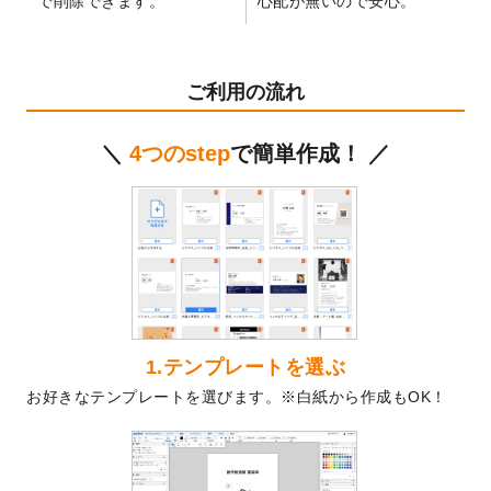
で削除できます。
心配が無いので安心。
テンプレート
を公開いたしました。
2024/11/27
【新商品】マスキングテープ
が作成できる
ようになりました！
ご利用の流れ
2024/10/11
箔押し年賀状のデザインテンプレート
を公
開いたしました。
＼
4つのstep
で簡単作成！ ／
2024/9/11
ステッカーのデザインテンプレート
を追加
しました。
2024/9/9
2025年巳年の年賀状デザインテンプレート
を公開いたしました。
2024/9/9
喪中はがきのデザインテンプレート
を公開
いたしました。
2024/9/2
2025年版1月始まりのカレンダーデザイン
テンプレート
を公開いたしました。
1.テンプレートを選ぶ
2024/8/20
【新商品】コースター
が作成できるように
お好きなテンプレートを選びます。※白紙から作成もOK！
なりました！
2024/7/25
プラスチックカードのデザインテンプレー
ト
を追加しました。