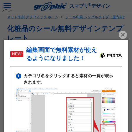
®
スマプリ
デザイン
ネット印刷 グラフィック ホーム
シール印刷 シングルタイプ（屋内向け）
化粧品のシール無料デザインテンプ
レート
全てのサイズ
化粧品
編集画面で無料素材が使え
るようになりました！
「化粧品」がテーマのシール・ラベル作成に使える無料デザ
インテンプレートです。写真や文字を入れるだけで本格的な
シールが作成できます。テンプレート編集は無料。そのまま
カテゴリ名をクリックすると素材の一覧が表示
1
印刷注文が可能です。
されます。
シール・ラベルの仕様や印刷料金はこちら
シール印刷の注意点はこちら
【 対応形状 】