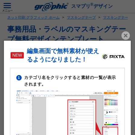
®
スマプリ
デザイン
ネット印刷 グラフィック ホーム
マスキングテープ
マスキングテープ
事務用品・ラベルのマスキングテー
プ無料デザインテンプレート
編集画面で無料素材が使え
オリジナルのマスキングテープを1個から注文いただけます。
テープの幅は15mm、20mm、25mm、30mm、40mm、
るようになりました！
50mmの6種類から選べるので、デザインによって太さを変え
たり、同じデザインのバリエーションを増やしたりもできま
カテゴリ名をクリックすると素材の一覧が表示
す。
1
されます。
テープの長さは5mと10mから選べ、簡単に手でちぎって使う
ことができます。
1個から注文可能
テープ長さ：5m、10m
テープ幅 ：15mm、20mm、25mm、30mm、40mm、
50mm
印刷納期：10日納期～