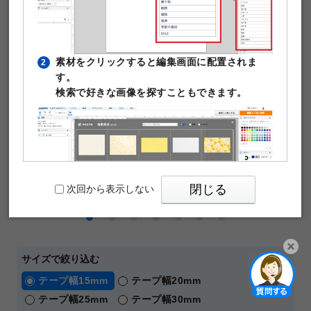
片面カラー印刷
マスキングテープの仕様や印刷料金はこちら
素材をクリックすると編集画面に配置されま
2
す。
検索で好きな画像を探すこともできます。
閉じる
次回から表示しない
サイズで絞り込む
PIXTAの透かし文字は印刷時に消えますのでご
3
開く
テープ幅15mm
テープ幅20mm
安心ください。
テープ幅25mm
テープ幅30mm