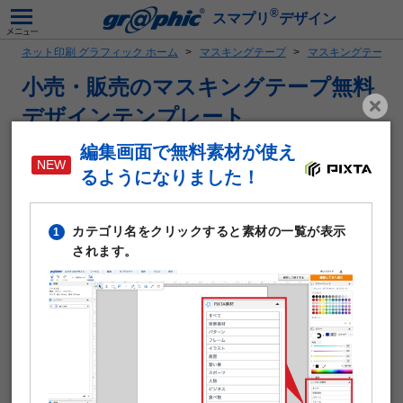
®
スマプリ
デザイン
ネット印刷 グラフィック ホーム
マスキングテープ
マスキングテープ
小売・販売のマスキングテープ無料
デザインテンプレート
編集画面で無料素材が使え
オリジナルのマスキングテープを1個から注文いただけます。
テープの幅は15mm、20mm、25mm、30mm、40mm、
るようになりました！
50mmの6種類から選べるので、デザインによって太さを変え
たり、同じデザインのバリエーションを増やしたりもできま
カテゴリ名をクリックすると素材の一覧が表示
す。
1
されます。
テープの長さは5mと10mから選べ、簡単に手でちぎって使う
ことができます。
1個から注文可能
テープ長さ：5m、10m
テープ幅 ：15mm、20mm、25mm、30mm、40mm、
50mm
印刷納期：10日納期～