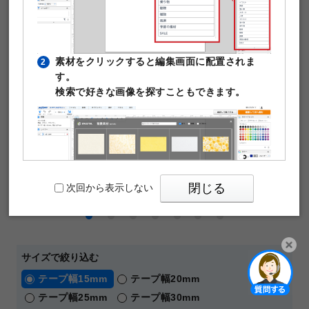
片面カラー印刷
マスキングテープの仕様や印刷料金はこちら
素材をクリックすると編集画面に配置されま
2
す。
検索で好きな画像を探すこともできます。
閉じる
次回から表示しない
サイズで絞り込む
PIXTAの透かし文字は印刷時に消えますのでご
3
開く
テープ幅15mm
テープ幅20mm
安心ください。
テープ幅25mm
テープ幅30mm