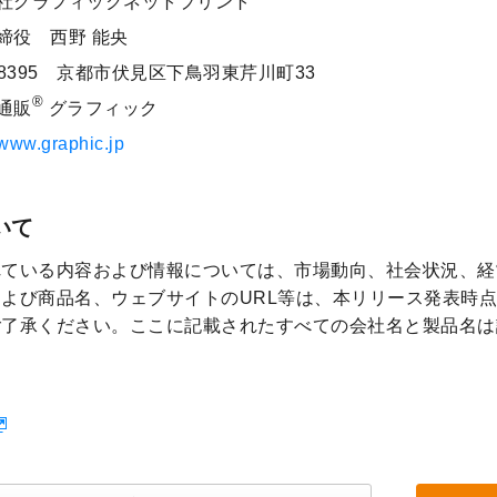
社グラフィックネットプリント
締役 西野 能央
2-8395 京都市伏見区下鳥羽東芹川町33
®
通販
グラフィック
/www.graphic.jp
いて
れている内容および情報については、市場動向、社会状況、経
よび商品名、ウェブサイトのURL等は、本リリース発表時
ご了承ください。ここに記載されたすべての会社名と製品名は