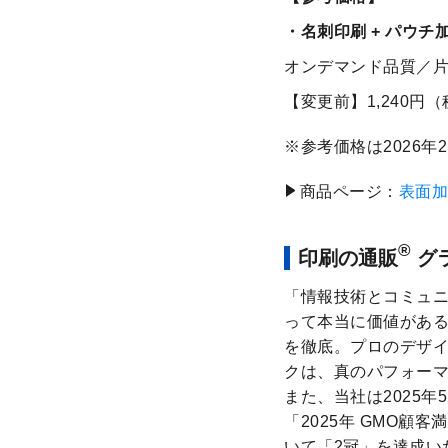
名刺印刷 + パウチ
オンデマンド品質／片
【変更前】1,240円
参考価格は2026年
商品ページ：
表面加
®
印刷の通販
グ
「情報技術とコミュ
って本当に価値があ
を徹底。プロのデザ
クは、真のパフォー
また、当社は2025年
「2025年 GMO
いて「2冠」を達成い