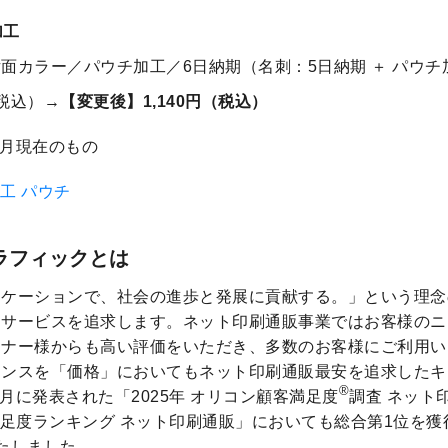
加工
面カラー／パウチ加工／6日納期（名刺：5日納期 ＋ パウチ
（税込）→
【変更後】1,140円（税込）
2月現在のもの
工 パウチ
ラフィックとは
ニケーションで、社会の進歩と発展に貢献する。」という理念
るサービスを追求します。ネット印刷通販事業ではお客様のニ
イナー様からも高い評価をいただき、多数のお客様にご利用い
マンスを「価格」においてもネット印刷通販最安を追求したキ
®
5月に発表された「2025年 オリコン顧客満足度
調査 ネット
顧客満足度ランキング ネット印刷通販」においても総合第1位を
たしました。