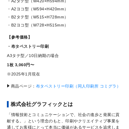
A2タテ型（W420×H594mm）
A2ヨコ型（W594×H420mm）
B2タテ型（W515×H728mm）
B2ヨコ型（W728×H515mm）
【参考価格】
布タペストリー印刷
A3タテ型／10日納期の場合
1枚 3,060円〜
2025年1月現在
商品ページ：
布タペストリー印刷（同人印刷所 コミグラ）
株式会社グラフィックとは
「情報技術とコミュニケーションで、社会の進歩と発展に貢
献する。」という理念のもと、印刷やクリエイティブ事業を
通してお客様にとって本当に価値があるサービスを追求しま