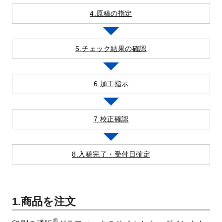
原稿の指定
チェック結果の確認
加工指示
校正確認
入稿完了・受付日
確定
1.商品を注文
®