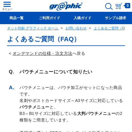
0
商品一覧
ご利用ガイド
入稿ガイド
サンプル請求
ネット印刷 グラフィック ホーム
お問い合わせ
よくあるご質問（FAQ
新規会員登録(無料)
よくあるご質問（FAQ）
<
オンデマンドの仕様・注文方法
へ戻る
パウチメニューについて知りたい
パウチメニューは、パウチ加工がセットになった商品
です。
名刺やポストカードサイズ～A3サイズに対応している
パウチメニュー
と、
B3～B1サイズに対応している
大判パウチメニュー
の2
種類をご用意しています。