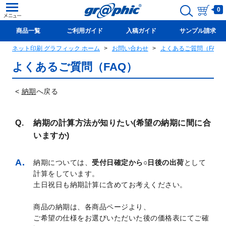
0
商品一覧
ご利用ガイド
入稿ガイド
サンプル請求
ネット印刷 グラフィック ホーム
お問い合わせ
よくあるご質問（FAQ
新規会員登録(無料)
よくあるご質問（FAQ）
<
納期
へ戻る
納期の計算方法が知りたい(希望の納期に間に合
いますか)
納期については、
受付日確定から○日後の出荷
として
計算をしています。
土日祝日も納期計算に含めてお考えください。
商品の納期は、各商品ページより、
ご希望の仕様をお選びいただいた後の価格表にてご確