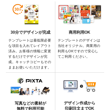
2026/6/19
暑中見舞いのデザインテンプレート
を追加
しました。
2026/5/28
【新商品】マグネットステッカー
が作成で
きるようになりました！
2026/5/21
コラム「
デザイン作成から入稿・確認まで
30分でデザインが完成
商用利用OK
の全4ステップを解説！
」を公開いたしまし
た。
テンプレートは最低限必要
テンプレートのデザインは
2026/4/23
コラム「
画像の配置・差し替え・トリミン
な項目を入れてレイアウト
当社オリジナル。商業用の
グ
」「
テンプレート間でパーツを流用する
済み。お客様の情報に変更
利用もOKですので安心し
方法
」を公開いたしました。
するだけでデザインが完
てご利用ください。
成。キャッチコピーもその
2026/4/21
アクリルキーホルダーのデザインテンプレ
ままお使いいただけます。
ート
を追加いたしました。
2026/3/17
【新商品】缶バッジ
が作成できるようにな
りました！
2025/12/22
【新商品】アクリルキーホルダー
が作成で
きるようになりました！
2025/12/22
2026年版4月始まりのカレンダーデザイン
デザイン作成から
写真などの素材が
テンプレート
を公開いたしました。
印刷注文までOK
無料で利用可能