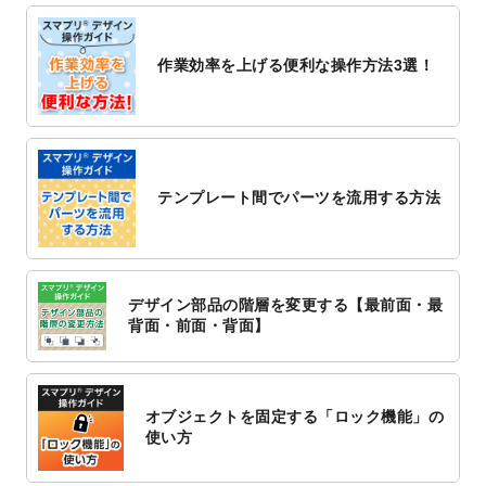
しました。
2022/10/26
マッサージ・整体のチラシデザインテンプ
作業効率を上げる便利な操作方法3選！
レート
を追加しました。
2022/10/26
はり・灸のチラシデザインテンプレート
を
追加しました。
2022/10/20
箔押し年賀状のデザインテンプレート
を公
開いたしました。
テンプレート間でパーツを流用する方法
2022/10/14
年賀ポスターのデザインテンプレート
を公
開いたしました。
2022/10/6
チラシ作成から
ポスティング配布注文
まで
対応いたしました。
デザイン部品の階層を変更する【最前面・最
2022/10/1
2023年版1月始まりのカレンダーデザイン
背面・前面・背面】
テンプレート
を公開いたしました。
2022/9/21
コンサートのチラシデザインテンプレート
を追加しました。
オブジェクトを固定する「ロック機能」の
2022/9/5
年賀状のデザインテンプレート
を公開いた
使い方
しました。