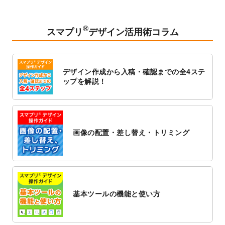
ードできるようになりました！
2023/2/24
クリアファイルのデザインテンプレート
を
追加しました。
®
スマプリ
デザイン活用術コラム
2023/1/13
4月始まりのカレンダーデザインテンプレー
ト
を追加しました。
2023/1/5
スタンプカードのデザインテンプレート
を
デザイン作成から入稿・確認までの全4ステ
追加しました。
ップを解説！
2022/12/26
サーバーメンテナンスに伴う全サービス停
止のお知らせ
2022/12/16
ポスターカレンダーのデザインテンプレー
ト
を公開いたしました。
画像の配置・差し替え・トリミング
2022/12/1
プログラミング教室のチラシデザインテン
プレート
を追加しました。
2022/11/25
【新商品】封筒
が作成できるようになりま
した！
基本ツールの機能と使い方
2022/11/25
【新商品】クリアファイル
が作成できるよ
うになりました！
2022/11/4
のし紙のデザインテンプレート
を公開いた