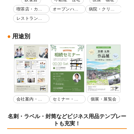
喫茶店・カフ
オープンハウ
病院・クリニ
ェ
ス・完成見学
ック
レストラン・
会
洋食
用途別
会社案内・店
セミナー・講
個展・展覧会
舗紹介
演会
名刺・ラベル・封筒などビジネス用品テンプレー
トも充実！