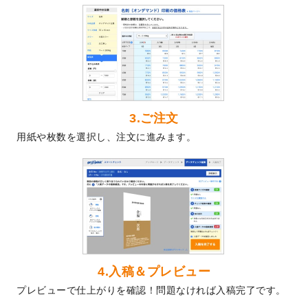
2024/5/22
エコノミータイプののぼり
が作成できるよ
うになりました！
2024/4/30
【新商品】のぼり
が作成できるようになり
ました！
2024/3/21
DMのデザインテンプレート
を追加しまし
た。
3.ご注文
2023/12/22
【新商品】ステッカー
が作成できるように
用紙や枚数を選択し、注文に進みます。
なりました！
2023/12/15
2024年版4月始まりのカレンダーデザイン
テンプレート
を公開いたしました。
2023/10/10
2024年辰年の年賀ポスターデザインテンプ
レート
を公開いたしました。
2023/10/4
箔押し年賀状のデザインテンプレート
を公
開いたしました。
2023/9/25
クリアファイル、封筒、うちわにてオリジ
4.入稿＆プレビュー
ナルデザインで作成できるようになりまし
プレビューで仕上がりを確認！問題なければ入稿完了です。
た！