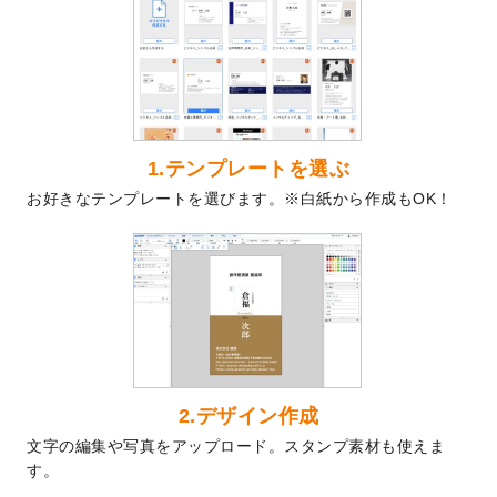
2024/9/9
2025年巳年の年賀状デザインテンプレート
を公開いたしました。
2024/9/9
喪中はがきのデザインテンプレート
を公開
いたしました。
2024/9/2
2025年版1月始まりのカレンダーデザイン
テンプレート
を公開いたしました。
1.テンプレートを選ぶ
2024/8/20
【新商品】コースター
が作成できるように
お好きなテンプレートを選びます。※白紙から作成もOK！
なりました！
2024/7/25
プラスチックカードのデザインテンプレー
ト
を追加しました。
2024/7/9
回数券のデザインテンプレート
を追加しま
した。
2024/7/5
暑中見舞いのデザインテンプレート
を追加
しました。
2024/6/17
メッセージカードのデザインテンプレート
2.デザイン作成
を追加しました。
文字の編集や写真をアップロード。スタンプ素材も使えま
2024/6/14
【新商品】回数券
が作成できるようになり
す。
ました！