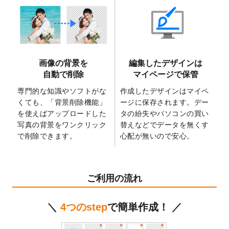
2025/6/9
「
背景削除機能
」を実装しました。
2025/4/3
DMのデザインテンプレート
を追加しまし
た。
2025/2/21
マスキングテープのデザインテンプレート
画像の背景を
編集したデザインは
を追加しました。
自動で削除
マイページで保管
2025/2/4
マスキングテープのデザインテンプレート
を追加しました。
専門的な知識やソフトがな
作成したデザインはマイペ
くても、「背景削除機能」
ージに保存されます。デー
2025/1/15
配置できるデータ形式が増えました。
を使えばアップロードした
タの紛失やパソコンの買い
（pdf、psd、eps、tifに対応）
写真の背景をワンクリック
替えなどでデータを無くす
2024/12/24
2025年版4月始まりのカレンダーデザイン
で削除できます。
心配が無いので安心。
テンプレート
を公開いたしました。
2024/11/27
【新商品】マスキングテープ
が作成できる
ようになりました！
ご利用の流れ
2024/10/11
箔押し年賀状のデザインテンプレート
を公
開いたしました。
＼
4つのstep
で簡単作成！ ／
2024/9/11
ステッカーのデザインテンプレート
を追加
しました。