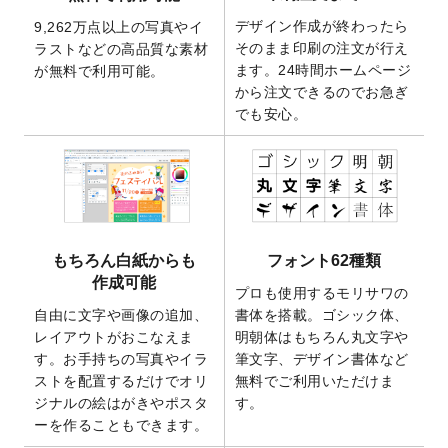
2025/10/7
箔押し年賀状のデザインテンプレート
を公
デザイン作成が終わったら
9,262万点以上の写真やイ
開いたしました。
そのまま印刷の注文が行え
ラストなどの高品質な素材
2025/9/30
【新商品】クリアファイルバッグ
が作成で
ます。24時間ホームページ
が無料で利用可能。
きるようになりました！
から注文できるのでお急ぎ
でも安心。
2025/9/10
2026年午年の年賀状デザインテンプレート
を公開いたしました。
2025/9/10
喪中はがき・寒中見舞いのデザインテンプ
レート
を公開いたしました。
2025/8/1
9,160万点以上の写真やイラスト素材が無料
で使えるようになりました。
もちろん白紙からも
フォント62種類
2025/7/30
キャンバスプリントのデザインテンプレー
作成可能
ト
を追加いたしました。
プロも使用するモリサワの
自由に文字や画像の追加、
書体を搭載。ゴシック体、
2025/6/30
暑中見舞いのデザインテンプレート
を追加
レイアウトがおこなえま
明朝体はもちろん丸文字や
しました。
す。お手持ちの写真やイラ
筆文字、デザイン書体など
2025/6/27
キャンバスプリントのデザインテンプレー
ストを配置するだけでオリ
無料でご利用いただけま
ト
を追加いたしました。
ジナルの絵はがきやポスタ
す。
2025/6/24
2026年版1月始まりのカレンダーデザイン
ーを作ることもできます。
テンプレート
を公開いたしました。