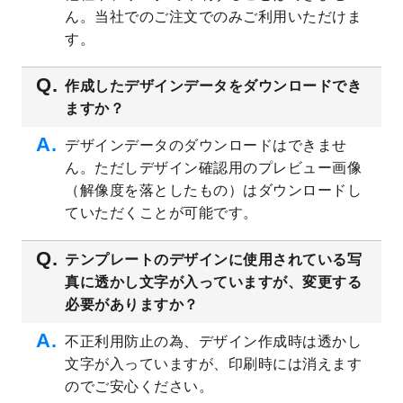
ん。当社でのご注文でのみご利用いただけま
2023/5/9
書類カバー（見積書表紙）のデザインテン
プレート
を公開いたしました。
す。
2023/4/28
シール・ラベルのデザインテンプレート
を
追加しました。
作成したデザインデータをダウンロードでき
ますか？
2023/4/20
飲食店のチラシデザインテンプレート
を追
加しました。
デザインデータのダウンロードはできませ
2023/4/18
セミナー・講演会のチラシデザインテンプ
ん。ただしデザイン確認用のプレビュー画像
レート
を追加しました。
（解像度を落としたもの）はダウンロードし
2023/4/18
スポーツジム・フィットネスクラブのチラ
ていただくことが可能です。
シデザインテンプレート
を追加しました。
2023/3/16
シール・ラベルのデザインテンプレート
を
テンプレートのデザインに使用されている写
公開いたしました。
真に透かし文字が入っていますが、変更する
2023/3/13
封筒（長3、洋長3、角2）のデザインテンプ
必要がありますか？
レート
を追加しました。
2023/3/13
クリアファイルのデザインテンプレート
を
不正利用防止の為、デザイン作成時は透かし
追加しました。
文字が入っていますが、印刷時には消えます
2023/3/2
パワーポイント版テンプレートをダウンロ
のでご安心ください。