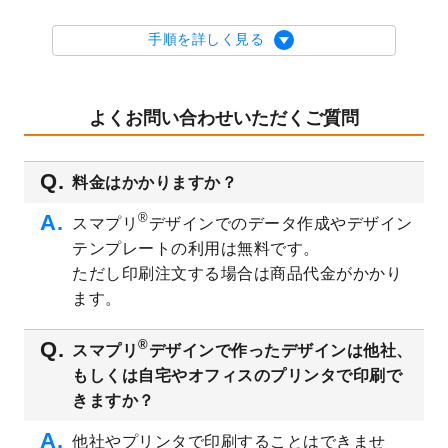
2023/9/5
2024年辰年の年賀状デザインテンプレート
を公開いたしました。
手順を詳しく見る
2023/9/1
2024年版1月始まりのカレンダーデザイン
テンプレート
を公開いたしました。
2023/8/29
オリジナルサイズ、変型サイズで作成でき
よくお問い合わせいただくご質問
るようになりました！
2023/8/18
チケットのデザインテンプレート
を追加し
料金はかかりますか？
ました。
2023/8/7
【新商品】チケット
が作成できるようにな
®
スマプリ
デザインでのデータ作成やデザイン
りました！
テンプレートの利用は無料です。
2023/8/2
美容・エステのチラシデザインテンプレー
ただし印刷注文する場合は商品代金がかかり
ト
を追加しました。
ます。
2023/6/28
暑中見舞いのデザインテンプレート
を公開
いたしました。
®
スマプリ
デザインで作ったデザインは他社、
2023/6/12
うちわのデザインテンプレート
を公開いた
もしくは自宅やオフィスのプリンタで印刷で
しました。
きますか？
2023/5/9
ランチョンマットのデザインテンプレート
を公開いたしました。
他社やプリンタで印刷することはできませ