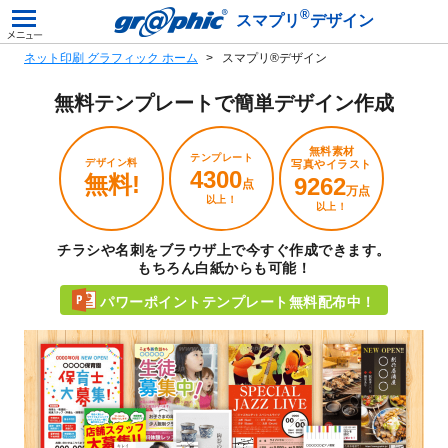
®
スマプリ
デザイン
ネット印刷 グラフィック ホーム
スマプリ®デザイン
無料テンプレートで
簡単デザイン作成
無料素材
テンプレート
デザイン料
写真やイラスト
4300
無料!
9262
点
万点
以上！
以上！
チラシや名刺をブラウザ上で今すぐ作成できます。
もちろん白紙からも可能！
パワーポイントテンプレート無料配布中！