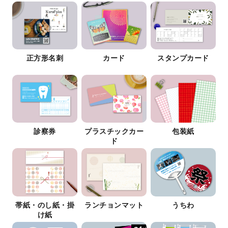
正方形名刺
カード
スタンプカード
診察券
プラスチックカー
包装紙
ド
帯紙・のし紙・掛
ランチョンマット
うちわ
け紙