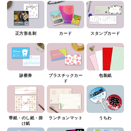
正方形名刺
カード
スタンプカード
診察券
プラスチックカー
包装紙
ド
帯紙・のし紙・掛
ランチョンマット
うちわ
け紙