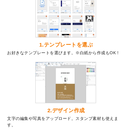
2024/9/9
2025年巳年の年賀状デザインテンプレート
を公開いたしました。
2024/9/9
喪中はがきのデザインテンプレート
を公開
いたしました。
2024/9/2
2025年版1月始まりのカレンダーデザイン
テンプレート
を公開いたしました。
1.テンプレートを選ぶ
2024/8/20
【新商品】コースター
が作成できるように
お好きなテンプレートを選びます。※白紙から作成もOK！
なりました！
2024/7/25
プラスチックカードのデザインテンプレー
ト
を追加しました。
2024/7/9
回数券のデザインテンプレート
を追加しま
した。
2024/7/5
暑中見舞いのデザインテンプレート
を追加
しました。
2024/6/17
メッセージカードのデザインテンプレート
2.デザイン作成
を追加しました。
文字の編集や写真をアップロード。スタンプ素材も使えま
2024/6/14
【新商品】回数券
が作成できるようになり
す。
ました！