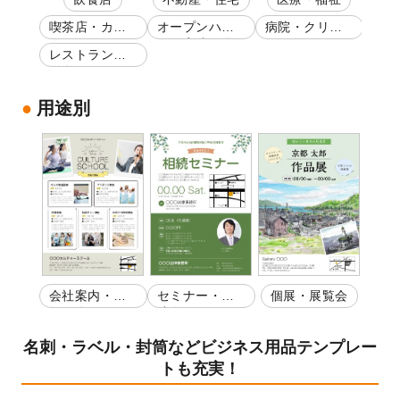
喫茶店・カフ
オープンハウ
病院・クリニ
ェ
ス・完成見学
ック
レストラン・
会
洋食
用途別
会社案内・店
セミナー・講
個展・展覧会
舗紹介
演会
名刺・ラベル・封筒などビジネス用品テンプレー
トも充実！