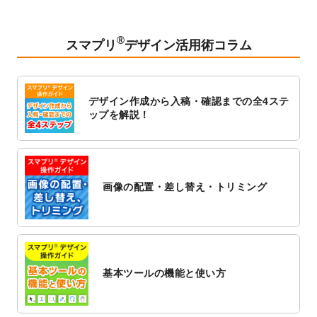
ードできるようになりました！
2023/2/24
クリアファイルのデザインテンプレート
を
追加しました。
®
スマプリ
デザイン活用術コラム
2023/1/13
4月始まりのカレンダーデザインテンプレー
ト
を追加しました。
2023/1/5
スタンプカードのデザインテンプレート
を
デザイン作成から入稿・確認までの全4ステ
追加しました。
ップを解説！
2022/12/26
サーバーメンテナンスに伴う全サービス停
止のお知らせ
2022/12/16
ポスターカレンダーのデザインテンプレー
ト
を公開いたしました。
画像の配置・差し替え・トリミング
2022/12/1
プログラミング教室のチラシデザインテン
プレート
を追加しました。
2022/11/25
【新商品】封筒
が作成できるようになりま
した！
基本ツールの機能と使い方
2022/11/25
【新商品】クリアファイル
が作成できるよ
うになりました！
2022/11/4
のし紙のデザインテンプレート
を公開いた