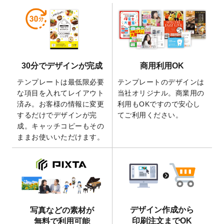
2026/6/19
暑中見舞いのデザインテンプレート
を追加
しました。
2026/5/28
【新商品】マグネットステッカー
が作成で
きるようになりました！
2026/5/21
コラム「
デザイン作成から入稿・確認まで
30分でデザインが完成
商用利用OK
の全4ステップを解説！
」を公開いたしまし
た。
テンプレートは最低限必要
テンプレートのデザインは
2026/4/23
コラム「
画像の配置・差し替え・トリミン
な項目を入れてレイアウト
当社オリジナル。商業用の
グ
」「
テンプレート間でパーツを流用する
済み。お客様の情報に変更
利用もOKですので安心し
方法
」を公開いたしました。
するだけでデザインが完
てご利用ください。
成。キャッチコピーもその
2026/4/21
アクリルキーホルダーのデザインテンプレ
ままお使いいただけます。
ート
を追加いたしました。
2026/3/17
【新商品】缶バッジ
が作成できるようにな
りました！
2025/12/22
【新商品】アクリルキーホルダー
が作成で
きるようになりました！
2025/12/22
2026年版4月始まりのカレンダーデザイン
デザイン作成から
写真などの素材が
テンプレート
を公開いたしました。
印刷注文までOK
無料で利用可能