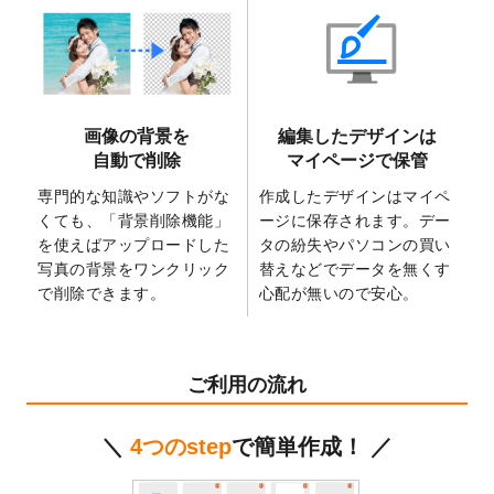
2025/6/9
「
背景削除機能
」を実装しました。
2025/4/3
DMのデザインテンプレート
を追加しまし
た。
2025/2/21
マスキングテープのデザインテンプレート
画像の背景を
編集したデザインは
を追加しました。
自動で削除
マイページで保管
2025/2/4
マスキングテープのデザインテンプレート
を追加しました。
専門的な知識やソフトがな
作成したデザインはマイペ
くても、「背景削除機能」
ージに保存されます。デー
2025/1/15
配置できるデータ形式が増えました。
を使えばアップロードした
タの紛失やパソコンの買い
（pdf、psd、eps、tifに対応）
写真の背景をワンクリック
替えなどでデータを無くす
2024/12/24
2025年版4月始まりのカレンダーデザイン
で削除できます。
心配が無いので安心。
テンプレート
を公開いたしました。
2024/11/27
【新商品】マスキングテープ
が作成できる
ようになりました！
ご利用の流れ
2024/10/11
箔押し年賀状のデザインテンプレート
を公
開いたしました。
＼
4つのstep
で簡単作成！ ／
2024/9/11
ステッカーのデザインテンプレート
を追加
しました。