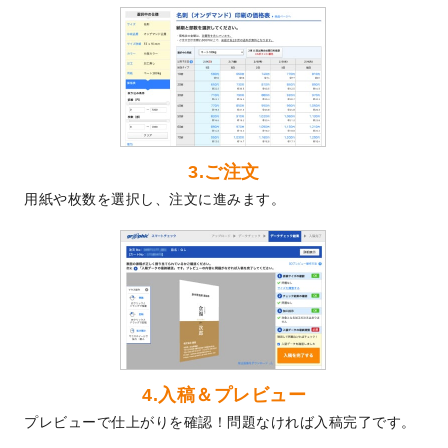
2024/5/22
エコノミータイプののぼり
が作成できるよ
うになりました！
2024/4/30
【新商品】のぼり
が作成できるようになり
ました！
2024/3/21
DMのデザインテンプレート
を追加しまし
た。
3.ご注文
2023/12/22
【新商品】ステッカー
が作成できるように
用紙や枚数を選択し、注文に進みます。
なりました！
2023/12/15
2024年版4月始まりのカレンダーデザイン
テンプレート
を公開いたしました。
2023/10/10
2024年辰年の年賀ポスターデザインテンプ
レート
を公開いたしました。
2023/10/4
箔押し年賀状のデザインテンプレート
を公
開いたしました。
2023/9/25
クリアファイル、封筒、うちわにてオリジ
4.入稿＆プレビュー
ナルデザインで作成できるようになりまし
プレビューで仕上がりを確認！問題なければ入稿完了です。
た！