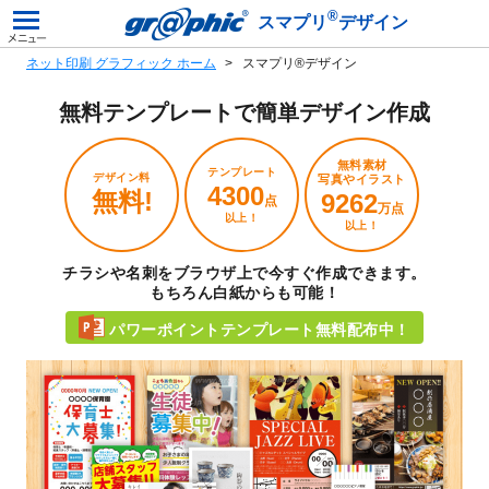
®
スマプリ
デザイン
ネット印刷 グラフィック ホーム
スマプリ®デザイン
無料テンプレートで
簡単デザイン作成
無料素材
テンプレート
デザイン料
写真やイラスト
4300
無料!
9262
点
万点
以上！
以上！
チラシや名刺をブラウザ上で今すぐ作成できます。
もちろん白紙からも可能！
パワーポイントテンプレート無料配布中！