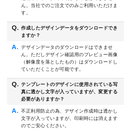
ん。当社でのご注文でのみご利用いただけま
2023/5/9
書類カバー（見積書表紙）のデザインテン
プレート
を公開いたしました。
す。
2023/4/28
シール・ラベルのデザインテンプレート
を
追加しました。
作成したデザインデータをダウンロードでき
ますか？
2023/4/20
飲食店のチラシデザインテンプレート
を追
加しました。
デザインデータのダウンロードはできませ
2023/4/18
セミナー・講演会のチラシデザインテンプ
ん。ただしデザイン確認用のプレビュー画像
レート
を追加しました。
（解像度を落としたもの）はダウンロードし
2023/4/18
スポーツジム・フィットネスクラブのチラ
ていただくことが可能です。
シデザインテンプレート
を追加しました。
2023/3/16
シール・ラベルのデザインテンプレート
を
テンプレートのデザインに使用されている写
公開いたしました。
真に透かし文字が入っていますが、変更する
2023/3/13
封筒（長3、洋長3、角2）のデザインテンプ
必要がありますか？
レート
を追加しました。
2023/3/13
クリアファイルのデザインテンプレート
を
不正利用防止の為、デザイン作成時は透かし
追加しました。
文字が入っていますが、印刷時には消えます
2023/3/2
パワーポイント版テンプレートをダウンロ
のでご安心ください。