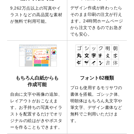
2025/10/7
箔押し年賀状のデザインテンプレート
を公
デザイン作成が終わったら
9,262万点以上の写真やイ
開いたしました。
そのまま印刷の注文が行え
ラストなどの高品質な素材
2025/9/30
【新商品】クリアファイルバッグ
が作成で
ます。24時間ホームページ
が無料で利用可能。
きるようになりました！
から注文できるのでお急ぎ
でも安心。
2025/9/10
2026年午年の年賀状デザインテンプレート
を公開いたしました。
2025/9/10
喪中はがき・寒中見舞いのデザインテンプ
レート
を公開いたしました。
2025/8/1
9,160万点以上の写真やイラスト素材が無料
で使えるようになりました。
もちろん白紙からも
フォント62種類
2025/7/30
キャンバスプリントのデザインテンプレー
作成可能
ト
を追加いたしました。
プロも使用するモリサワの
自由に文字や画像の追加、
書体を搭載。ゴシック体、
2025/6/30
暑中見舞いのデザインテンプレート
を追加
レイアウトがおこなえま
明朝体はもちろん丸文字や
しました。
す。お手持ちの写真やイラ
筆文字、デザイン書体など
2025/6/27
キャンバスプリントのデザインテンプレー
ストを配置するだけでオリ
無料でご利用いただけま
ト
を追加いたしました。
ジナルの絵はがきやポスタ
す。
2025/6/24
2026年版1月始まりのカレンダーデザイン
ーを作ることもできます。
テンプレート
を公開いたしました。