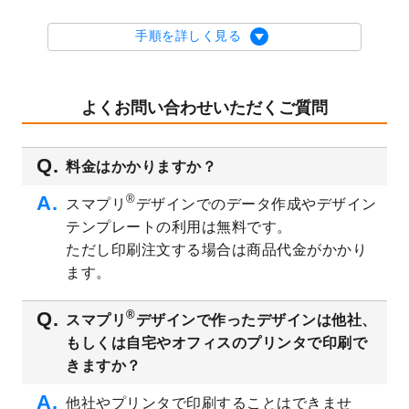
2023/9/5
2024年辰年の年賀状デザインテンプレート
を公開いたしました。
手順を詳しく見る
2023/9/1
2024年版1月始まりのカレンダーデザイン
テンプレート
を公開いたしました。
2023/8/29
オリジナルサイズ、変型サイズで作成でき
よくお問い合わせいただくご質問
るようになりました！
2023/8/18
チケットのデザインテンプレート
を追加し
料金はかかりますか？
ました。
2023/8/7
【新商品】チケット
が作成できるようにな
®
スマプリ
デザインでのデータ作成やデザイン
りました！
テンプレートの利用は無料です。
2023/8/2
美容・エステのチラシデザインテンプレー
ただし印刷注文する場合は商品代金がかかり
ト
を追加しました。
ます。
2023/6/28
暑中見舞いのデザインテンプレート
を公開
いたしました。
®
スマプリ
デザインで作ったデザインは他社、
2023/6/12
うちわのデザインテンプレート
を公開いた
もしくは自宅やオフィスのプリンタで印刷で
しました。
きますか？
2023/5/9
ランチョンマットのデザインテンプレート
を公開いたしました。
他社やプリンタで印刷することはできませ