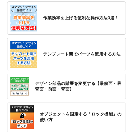
しました。
2022/10/26
マッサージ・整体のチラシデザインテンプ
作業効率を上げる便利な操作方法3選！
レート
を追加しました。
2022/10/26
はり・灸のチラシデザインテンプレート
を
追加しました。
2022/10/20
箔押し年賀状のデザインテンプレート
を公
開いたしました。
テンプレート間でパーツを流用する方法
2022/10/14
年賀ポスターのデザインテンプレート
を公
開いたしました。
2022/10/6
チラシ作成から
ポスティング配布注文
まで
対応いたしました。
デザイン部品の階層を変更する【最前面・最
2022/10/1
2023年版1月始まりのカレンダーデザイン
背面・前面・背面】
テンプレート
を公開いたしました。
2022/9/21
コンサートのチラシデザインテンプレート
を追加しました。
オブジェクトを固定する「ロック機能」の
2022/9/5
年賀状のデザインテンプレート
を公開いた
使い方
しました。