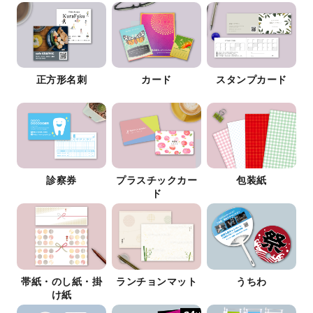
正方形名刺
カード
スタンプカード
診察券
プラスチックカー
包装紙
ド
帯紙・のし紙・掛
ランチョンマット
うちわ
け紙