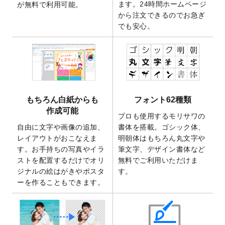
2025/9/30
【新商品】クリアファイルバッグ
が作成で
ます。24時間ホームページ
が無料で利用可能。
きるようになりました！
から注文できるのでお急ぎ
でも安心。
2025/9/10
2026年午年の年賀状デザインテンプレート
を公開いたしました。
2025/9/10
喪中はがき・寒中見舞いのデザインテンプ
レート
を公開いたしました。
2025/8/1
9,160万点以上の写真やイラスト素材が無料
で使えるようになりました。
もちろん白紙からも
フォント62種類
2025/7/30
キャンバスプリントのデザインテンプレー
作成可能
ト
を追加いたしました。
プロも使用するモリサワの
自由に文字や画像の追加、
書体を搭載。ゴシック体、
2025/6/30
暑中見舞いのデザインテンプレート
を追加
レイアウトがおこなえま
明朝体はもちろん丸文字や
しました。
す。お手持ちの写真やイラ
筆文字、デザイン書体など
2025/6/27
キャンバスプリントのデザインテンプレー
ストを配置するだけでオリ
無料でご利用いただけま
ト
を追加いたしました。
ジナルの絵はがきやポスタ
す。
2025/6/24
2026年版1月始まりのカレンダーデザイン
ーを作ることもできます。
テンプレート
を公開いたしました。
2025/6/9
「
背景削除機能
」を実装しました。
2025/4/3
DMのデザインテンプレート
を追加しまし