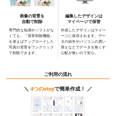
た。
2025/2/21
マスキングテープのデザインテンプレート
画像の背景を
編集したデザインは
を追加しました。
自動で削除
マイページで保管
2025/2/4
マスキングテープのデザインテンプレート
を追加しました。
専門的な知識やソフトがな
作成したデザインはマイペ
くても、「背景削除機能」
ージに保存されます。デー
2025/1/15
配置できるデータ形式が増えました。
を使えばアップロードした
タの紛失やパソコンの買い
（pdf、psd、eps、tifに対応）
写真の背景をワンクリック
替えなどでデータを無くす
2024/12/24
2025年版4月始まりのカレンダーデザイン
で削除できます。
心配が無いので安心。
テンプレート
を公開いたしました。
2024/11/27
【新商品】マスキングテープ
が作成できる
ようになりました！
ご利用の流れ
2024/10/11
箔押し年賀状のデザインテンプレート
を公
開いたしました。
＼
4つのstep
で簡単作成！ ／
2024/9/11
ステッカーのデザインテンプレート
を追加
しました。
2024/9/9
2025年巳年の年賀状デザインテンプレート
を公開いたしました。