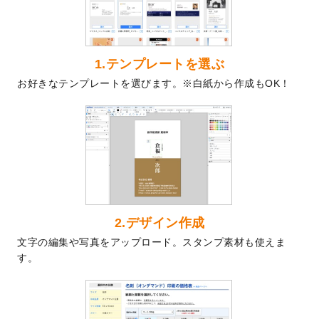
2024/9/9
喪中はがきのデザインテンプレート
を公開
いたしました。
2024/9/2
2025年版1月始まりのカレンダーデザイン
テンプレート
を公開いたしました。
1.テンプレートを選ぶ
2024/8/20
【新商品】コースター
が作成できるように
お好きなテンプレートを選びます。※白紙から作成もOK！
なりました！
2024/7/25
プラスチックカードのデザインテンプレー
ト
を追加しました。
2024/7/9
回数券のデザインテンプレート
を追加しま
した。
2024/7/5
暑中見舞いのデザインテンプレート
を追加
しました。
2024/6/17
メッセージカードのデザインテンプレート
2.デザイン作成
を追加しました。
文字の編集や写真をアップロード。スタンプ素材も使えま
2024/6/14
【新商品】回数券
が作成できるようになり
す。
ました！
2024/5/22
エコノミータイプののぼり
が作成できるよ
うになりました！