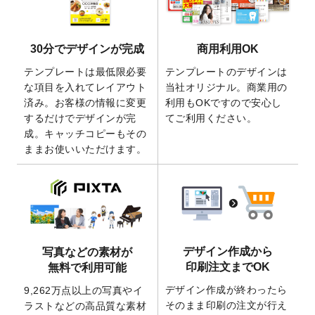
きるようになりました！
2026/5/21
コラム「
デザイン作成から入稿・確認まで
30分でデザインが完成
商用利用OK
の全4ステップを解説！
」を公開いたしまし
た。
テンプレートは最低限必要
テンプレートのデザインは
2026/4/23
コラム「
画像の配置・差し替え・トリミン
な項目を入れてレイアウト
当社オリジナル。商業用の
グ
」「
テンプレート間でパーツを流用する
済み。お客様の情報に変更
利用もOKですので安心し
方法
」を公開いたしました。
するだけでデザインが完
てご利用ください。
成。キャッチコピーもその
2026/4/21
アクリルキーホルダーのデザインテンプレ
ままお使いいただけます。
ート
を追加いたしました。
2026/3/17
【新商品】缶バッジ
が作成できるようにな
りました！
2025/12/22
【新商品】アクリルキーホルダー
が作成で
きるようになりました！
2025/12/22
2026年版4月始まりのカレンダーデザイン
デザイン作成から
写真などの素材が
テンプレート
を公開いたしました。
印刷注文までOK
無料で利用可能
2025/10/7
箔押し年賀状のデザインテンプレート
を公
デザイン作成が終わったら
9,262万点以上の写真やイ
開いたしました。
そのまま印刷の注文が行え
ラストなどの高品質な素材