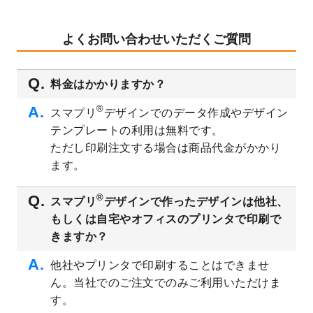
テンプレート
を公開いたしました。
2023/8/29
オリジナルサイズ、変型サイズで作成でき
よくお問い合わせいただくご質問
るようになりました！
2023/8/18
チケットのデザインテンプレート
を追加し
料金はかかりますか？
ました。
2023/8/7
【新商品】チケット
が作成できるようにな
®
スマプリ
デザインでのデータ作成やデザイン
りました！
テンプレートの利用は無料です。
2023/8/2
美容・エステのチラシデザインテンプレー
ただし印刷注文する場合は商品代金がかかり
ト
を追加しました。
ます。
2023/6/28
暑中見舞いのデザインテンプレート
を公開
いたしました。
®
スマプリ
デザインで作ったデザインは他社、
2023/6/12
うちわのデザインテンプレート
を公開いた
もしくは自宅やオフィスのプリンタで印刷で
しました。
きますか？
2023/5/9
ランチョンマットのデザインテンプレート
を公開いたしました。
他社やプリンタで印刷することはできませ
ん。当社でのご注文でのみご利用いただけま
2023/5/9
書類カバー（見積書表紙）のデザインテン
プレート
を公開いたしました。
す。