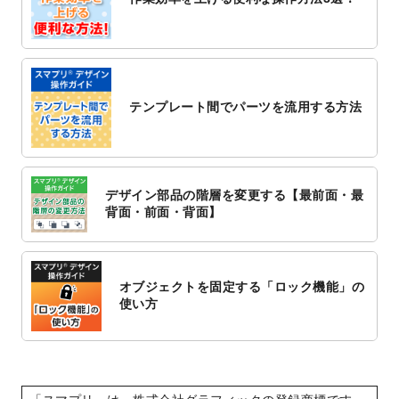
レート
を追加しました。
2022/10/26
はり・灸のチラシデザインテンプレート
を
追加しました。
2022/10/20
箔押し年賀状のデザインテンプレート
を公
開いたしました。
テンプレート間でパーツを流用する方法
2022/10/14
年賀ポスターのデザインテンプレート
を公
開いたしました。
2022/10/6
チラシ作成から
ポスティング配布注文
まで
対応いたしました。
デザイン部品の階層を変更する【最前面・最
2022/10/1
2023年版1月始まりのカレンダーデザイン
背面・前面・背面】
テンプレート
を公開いたしました。
2022/9/21
コンサートのチラシデザインテンプレート
を追加しました。
オブジェクトを固定する「ロック機能」の
2022/9/5
年賀状のデザインテンプレート
を公開いた
使い方
しました。
2022/9/5
喪中はがきのデザインテンプレート
を公開
いたしました。
2022/8/24
印刷用データの解像度
を引き上げまし