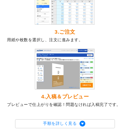
2024/4/30
【新商品】のぼり
が作成できるようになり
ました！
2024/3/21
DMのデザインテンプレート
を追加しまし
た。
3.ご注文
2023/12/22
【新商品】ステッカー
が作成できるように
用紙や枚数を選択し、注文に進みます。
なりました！
2023/12/15
2024年版4月始まりのカレンダーデザイン
テンプレート
を公開いたしました。
2023/10/10
2024年辰年の年賀ポスターデザインテンプ
レート
を公開いたしました。
2023/10/4
箔押し年賀状のデザインテンプレート
を公
開いたしました。
2023/9/25
クリアファイル、封筒、うちわにてオリジ
4.入稿＆プレビュー
ナルデザインで作成できるようになりまし
プレビューで仕上がりを確認！問題なければ入稿完了です。
た！
2023/9/5
2024年辰年の年賀状デザインテンプレート
を公開いたしました。
手順を詳しく見る
2023/9/1
2024年版1月始まりのカレンダーデザイン