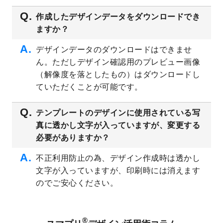
2023/4/28
シール・ラベルのデザインテンプレート
を
追加しました。
作成したデザインデータをダウンロードでき
ますか？
2023/4/20
飲食店のチラシデザインテンプレート
を追
加しました。
デザインデータのダウンロードはできませ
2023/4/18
セミナー・講演会のチラシデザインテンプ
ん。ただしデザイン確認用のプレビュー画像
レート
を追加しました。
（解像度を落としたもの）はダウンロードし
2023/4/18
スポーツジム・フィットネスクラブのチラ
ていただくことが可能です。
シデザインテンプレート
を追加しました。
2023/3/16
シール・ラベルのデザインテンプレート
を
テンプレートのデザインに使用されている写
公開いたしました。
真に透かし文字が入っていますが、変更する
2023/3/13
封筒（長3、洋長3、角2）のデザインテンプ
必要がありますか？
レート
を追加しました。
2023/3/13
クリアファイルのデザインテンプレート
を
不正利用防止の為、デザイン作成時は透かし
追加しました。
文字が入っていますが、印刷時には消えます
2023/3/2
パワーポイント版テンプレートをダウンロ
のでご安心ください。
ードできるようになりました！
2023/2/24
クリアファイルのデザインテンプレート
を
追加しました。
®