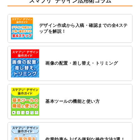
スマプリ
デザイン活用術コラム
2023/1/13
4月始まりのカレンダーデザインテンプレー
ト
を追加しました。
2023/1/5
スタンプカードのデザインテンプレート
を
デザイン作成から入稿・確認までの全4ステ
追加しました。
ップを解説！
2022/12/26
サーバーメンテナンスに伴う全サービス停
止のお知らせ
2022/12/16
ポスターカレンダーのデザインテンプレー
ト
を公開いたしました。
画像の配置・差し替え・トリミング
2022/12/1
プログラミング教室のチラシデザインテン
プレート
を追加しました。
2022/11/25
【新商品】封筒
が作成できるようになりま
した！
基本ツールの機能と使い方
2022/11/25
【新商品】クリアファイル
が作成できるよ
うになりました！
2022/11/4
のし紙のデザインテンプレート
を公開いた
しました。
2022/10/26
マッサージ・整体のチラシデザインテンプ
作業効率を上げる便利な操作方法3選！