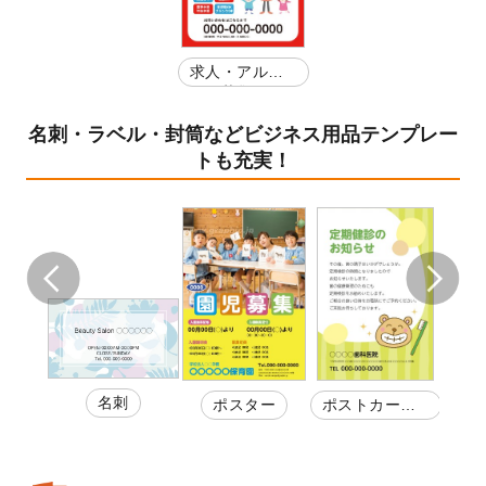
求人・アルバ
イト募集
名刺・ラベル・封筒などビジネス用品テンプレー
トも充実！
名刺
カー
スタ
ポスター
ポストカー
券
ド・
ド・はがきDM