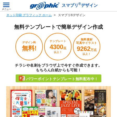
®
スマプリ
デザイン
ネット印刷 グラフィック ホーム
スマプリ®デザイン
無料テンプレートで
簡単デザイン作成
無料素材
テンプレート
デザイン料
写真やイラスト
4300
無料!
9262
点
万点
以上！
以上！
チラシや名刺をブラウザ上で今すぐ作成できます。
もちろん白紙からも可能！
パワーポイントテンプレート無料配布中！