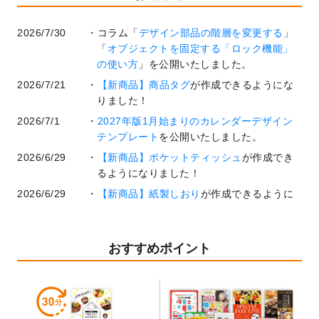
2026/7/30
コラム「
デザイン部品の階層を変更する
」
「
オブジェクトを固定する「ロック機能」
の使い方
」を公開いたしました。
2026/7/21
【新商品】商品タグ
が作成できるようにな
りました！
2026/7/1
2027年版1月始まりのカレンダーデザイン
テンプレート
を公開いたしました。
2026/6/29
【新商品】ポケットティッシュ
が作成でき
るようになりました！
2026/6/29
【新商品】紙製しおり
が作成できるように
なりました！
2026/6/22
コラム「
基本ツールの機能と使い方
」「
作
業効率を上げる便利な操作方法3選！
」を公
おすすめポイント
開いたしました。
2026/6/19
暑中見舞いのデザインテンプレート
を追加
しました。
2026/5/28
【新商品】マグネットステッカー
が作成で