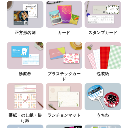
正方形名刺
カード
スタンプカード
診察券
プラスチックカー
包装紙
ド
帯紙・のし紙・掛
ランチョンマット
うちわ
け紙