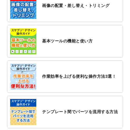
ト
を公開いたしました。
画像の配置・差し替え・トリミング
2022/12/1
プログラミング教室のチラシデザインテン
プレート
を追加しました。
2022/11/25
【新商品】封筒
が作成できるようになりま
した！
基本ツールの機能と使い方
2022/11/25
【新商品】クリアファイル
が作成できるよ
うになりました！
2022/11/4
のし紙のデザインテンプレート
を公開いた
しました。
2022/10/26
マッサージ・整体のチラシデザインテンプ
作業効率を上げる便利な操作方法3選！
レート
を追加しました。
2022/10/26
はり・灸のチラシデザインテンプレート
を
追加しました。
2022/10/20
箔押し年賀状のデザインテンプレート
を公
開いたしました。
テンプレート間でパーツを流用する方法
2022/10/14
年賀ポスターのデザインテンプレート
を公
開いたしました。
2022/10/6
チラシ作成から
ポスティング配布注文
まで