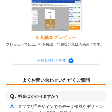
テンプレート
を公開いたしました。
2023/10/10
2024年辰年の年賀ポスターデザインテンプ
レート
を公開いたしました。
2023/10/4
箔押し年賀状のデザインテンプレート
を公
開いたしました。
2023/9/25
クリアファイル、封筒、うちわにてオリジ
4.入稿＆プレビュー
ナルデザインで作成できるようになりまし
プレビューで仕上がりを確認！問題なければ入稿完了です。
た！
2023/9/5
2024年辰年の年賀状デザインテンプレート
を公開いたしました。
手順を詳しく見る
2023/9/1
2024年版1月始まりのカレンダーデザイン
テンプレート
を公開いたしました。
2023/8/29
オリジナルサイズ、変型サイズで作成でき
よくお問い合わせいただくご質問
るようになりました！
2023/8/18
チケットのデザインテンプレート
を追加し
料金はかかりますか？
ました。
2023/8/7
【新商品】チケット
が作成できるようにな
®
スマプリ
デザインでのデータ作成やデザイン
りました！