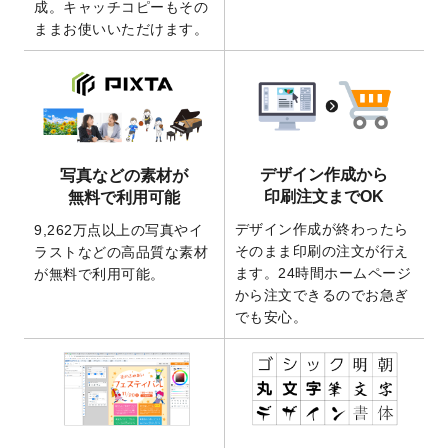
成。キャッチコピーもその
2026/4/21
アクリルキーホルダーのデザインテンプレ
ままお使いいただけます。
ート
を追加いたしました。
2026/3/17
【新商品】缶バッジ
が作成できるようにな
りました！
2025/12/22
【新商品】アクリルキーホルダー
が作成で
きるようになりました！
2025/12/22
2026年版4月始まりのカレンダーデザイン
デザイン作成から
写真などの素材が
テンプレート
を公開いたしました。
印刷注文までOK
無料で利用可能
2025/10/7
箔押し年賀状のデザインテンプレート
を公
デザイン作成が終わったら
9,262万点以上の写真やイ
開いたしました。
そのまま印刷の注文が行え
ラストなどの高品質な素材
2025/9/30
【新商品】クリアファイルバッグ
が作成で
ます。24時間ホームページ
が無料で利用可能。
きるようになりました！
から注文できるのでお急ぎ
でも安心。
2025/9/10
2026年午年の年賀状デザインテンプレート
を公開いたしました。
2025/9/10
喪中はがき・寒中見舞いのデザインテンプ
レート
を公開いたしました。
2025/8/1
9,160万点以上の写真やイラスト素材が無料
で使えるようになりました。