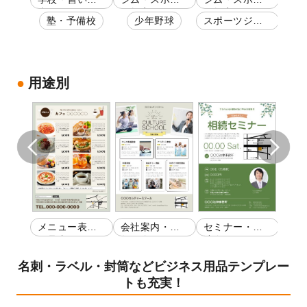
ール
事・スクール
ツ教室
ツ教室
教室
塾・予備校
少年野球
スポーツジ
ム・フィット
ネスクラブ
用途別
・開
メニュー表・
会社案内・店
セミナー・講
生徒
お品書き
舗紹介
演会
集
名刺・ラベル・封筒などビジネス用品テンプレー
トも充実！