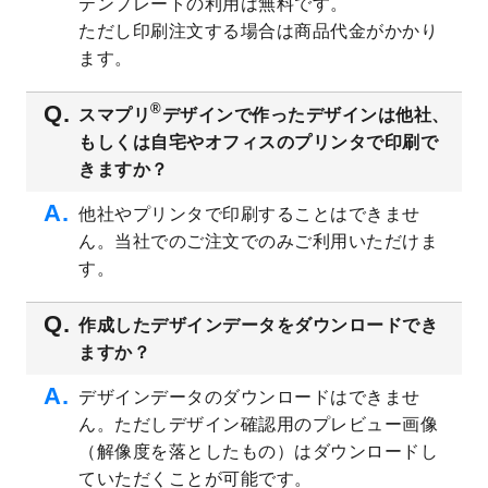
テンプレートの利用は無料です。
2023/8/2
美容・エステのチラシデザインテンプレー
ただし印刷注文する場合は商品代金がかかり
ト
を追加しました。
ます。
2023/6/28
暑中見舞いのデザインテンプレート
を公開
いたしました。
®
スマプリ
デザインで作ったデザインは他社、
2023/6/12
うちわのデザインテンプレート
を公開いた
もしくは自宅やオフィスのプリンタで印刷で
しました。
きますか？
2023/5/9
ランチョンマットのデザインテンプレート
を公開いたしました。
他社やプリンタで印刷することはできませ
ん。当社でのご注文でのみご利用いただけま
2023/5/9
書類カバー（見積書表紙）のデザインテン
プレート
を公開いたしました。
す。
2023/4/28
シール・ラベルのデザインテンプレート
を
追加しました。
作成したデザインデータをダウンロードでき
ますか？
2023/4/20
飲食店のチラシデザインテンプレート
を追
加しました。
デザインデータのダウンロードはできませ
2023/4/18
セミナー・講演会のチラシデザインテンプ
ん。ただしデザイン確認用のプレビュー画像
レート
を追加しました。
（解像度を落としたもの）はダウンロードし
2023/4/18
スポーツジム・フィットネスクラブのチラ
ていただくことが可能です。
シデザインテンプレート
を追加しました。