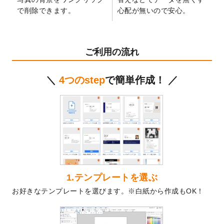
2024/12/24
2025年版4月始まりのカレンダーデザイン
で削除できます。
心配が無いので安心。
テンプレート
を公開いたしました。
2024/11/27
【新商品】マスキングテープ
が作成できる
ようになりました！
ご利用の流れ
2024/10/11
箔押し年賀状のデザインテンプレート
を公
開いたしました。
＼
4つのstep
で簡単作成！ ／
2024/9/11
ステッカーのデザインテンプレート
を追加
しました。
2024/9/9
2025年巳年の年賀状デザインテンプレート
を公開いたしました。
2024/9/9
喪中はがきのデザインテンプレート
を公開
いたしました。
2024/9/2
2025年版1月始まりのカレンダーデザイン
テンプレート
を公開いたしました。
1.テンプレートを選ぶ
2024/8/20
【新商品】コースター
が作成できるように
お好きなテンプレートを選びます。※白紙から作成もOK！
なりました！
2024/7/25
プラスチックカードのデザインテンプレー
ト
を追加しました。