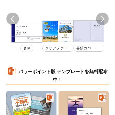
カー
書類カバー印
クリアファイ
名刺
券
刷
ル
パワーポイント版 テンプレートを無料配布
中！