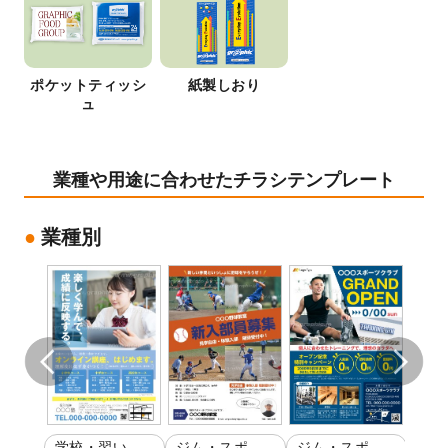
ポケットティッシ
紙製しおり
ュ
業種や用途に合わせたチラシテンプレート
業種別
い
学校・習い
ジム・スポー
ジム・スポー
不