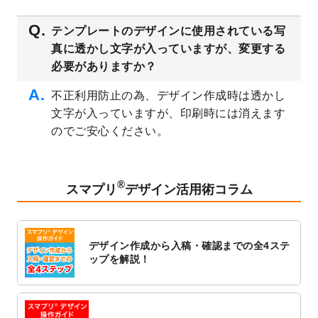
2023/3/16
シール・ラベルのデザインテンプレート
を
テンプレートのデザインに使用されている写
公開いたしました。
真に透かし文字が入っていますが、変更する
2023/3/13
封筒（長3、洋長3、角2）のデザインテンプ
必要がありますか？
レート
を追加しました。
2023/3/13
クリアファイルのデザインテンプレート
を
不正利用防止の為、デザイン作成時は透かし
追加しました。
文字が入っていますが、印刷時には消えます
2023/3/2
パワーポイント版テンプレートをダウンロ
のでご安心ください。
ードできるようになりました！
2023/2/24
クリアファイルのデザインテンプレート
を
追加しました。
®
スマプリ
デザイン活用術コラム
2023/1/13
4月始まりのカレンダーデザインテンプレー
ト
を追加しました。
2023/1/5
スタンプカードのデザインテンプレート
を
デザイン作成から入稿・確認までの全4ステ
追加しました。
ップを解説！
2022/12/26
サーバーメンテナンスに伴う全サービス停
止のお知らせ
2022/12/16
ポスターカレンダーのデザインテンプレー