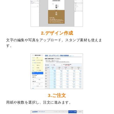
2024/7/9
回数券のデザインテンプレート
を追加しま
した。
2024/7/5
暑中見舞いのデザインテンプレート
を追加
しました。
2024/6/17
メッセージカードのデザインテンプレート
2.デザイン作成
を追加しました。
文字の編集や写真をアップロード。スタンプ素材も使えま
2024/6/14
【新商品】回数券
が作成できるようになり
す。
ました！
2024/5/22
エコノミータイプののぼり
が作成できるよ
うになりました！
2024/4/30
【新商品】のぼり
が作成できるようになり
ました！
2024/3/21
DMのデザインテンプレート
を追加しまし
た。
3.ご注文
2023/12/22
【新商品】ステッカー
が作成できるように
用紙や枚数を選択し、注文に進みます。
なりました！
2023/12/15
2024年版4月始まりのカレンダーデザイン