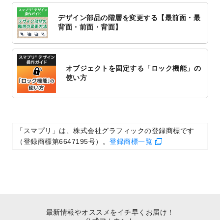
対応いたしました。
デザイン部品の階層を変更する【最前面・最
2022/10/1
2023年版1月始まりのカレンダーデザイン
背面・前面・背面】
テンプレート
を公開いたしました。
2022/9/21
コンサートのチラシデザインテンプレート
を追加しました。
オブジェクトを固定する「ロック機能」の
2022/9/5
年賀状のデザインテンプレート
を公開いた
使い方
しました。
2022/9/5
喪中はがきのデザインテンプレート
を公開
いたしました。
2022/8/24
印刷用データの解像度
を引き上げまし
「スマプリ」は、株式会社グラフィックの登録商標です
た！
（登録商標第6647195号）。
登録商標一覧
最新情報やオススメをイチ早くお届け！