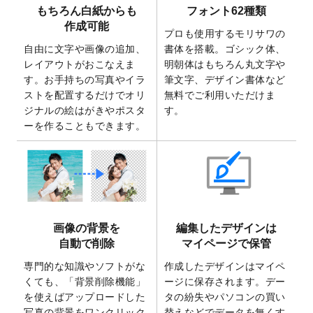
もちろん白紙からも
フォント62種類
2025/7/30
キャンバスプリントのデザインテンプレー
作成可能
ト
を追加いたしました。
プロも使用するモリサワの
自由に文字や画像の追加、
書体を搭載。ゴシック体、
2025/6/30
暑中見舞いのデザインテンプレート
を追加
レイアウトがおこなえま
明朝体はもちろん丸文字や
しました。
す。お手持ちの写真やイラ
筆文字、デザイン書体など
2025/6/27
キャンバスプリントのデザインテンプレー
ストを配置するだけでオリ
無料でご利用いただけま
ト
を追加いたしました。
ジナルの絵はがきやポスタ
す。
2025/6/24
2026年版1月始まりのカレンダーデザイン
ーを作ることもできます。
テンプレート
を公開いたしました。
2025/6/9
「
背景削除機能
」を実装しました。
2025/4/3
DMのデザインテンプレート
を追加しまし
た。
2025/2/21
マスキングテープのデザインテンプレート
画像の背景を
編集したデザインは
を追加しました。
自動で削除
マイページで保管
2025/2/4
マスキングテープのデザインテンプレート
を追加しました。
専門的な知識やソフトがな
作成したデザインはマイペ
くても、「背景削除機能」
ージに保存されます。デー
2025/1/15
配置できるデータ形式が増えました。
を使えばアップロードした
タの紛失やパソコンの買い
（pdf、psd、eps、tifに対応）
写真の背景をワンクリック
替えなどでデータを無くす