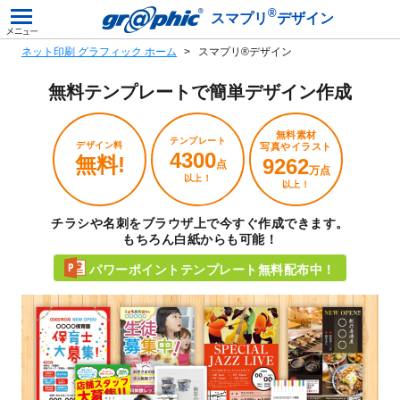
®
スマプリ
デザイン
ネット印刷 グラフィック ホーム
スマプリ®デザイン
無料テンプレートで
簡単デザイン作成
無料素材
テンプレート
デザイン料
写真やイラスト
4300
無料!
9262
点
万点
以上！
以上！
チラシや名刺をブラウザ上で今すぐ作成できます。
もちろん白紙からも可能！
パワーポイントテンプレート無料配布中！