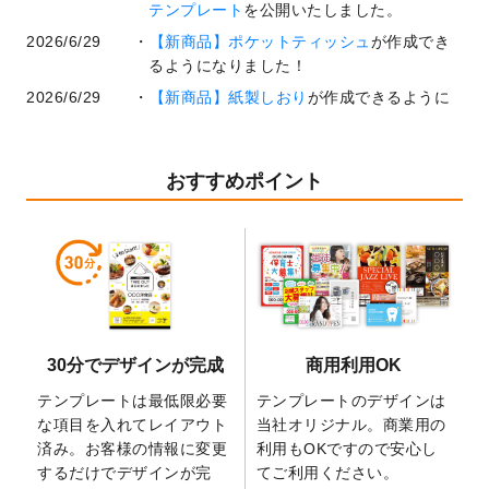
テンプレート
を公開いたしました。
2026/6/29
【新商品】ポケットティッシュ
が作成でき
るようになりました！
2026/6/29
【新商品】紙製しおり
が作成できるように
なりました！
2026/6/22
コラム「
基本ツールの機能と使い方
」「
作
業効率を上げる便利な操作方法3選！
」を公
おすすめポイント
開いたしました。
2026/6/19
暑中見舞いのデザインテンプレート
を追加
しました。
2026/5/28
【新商品】マグネットステッカー
が作成で
きるようになりました！
2026/5/21
コラム「
デザイン作成から入稿・確認まで
30分でデザインが完成
商用利用OK
の全4ステップを解説！
」を公開いたしまし
た。
テンプレートは最低限必要
テンプレートのデザインは
2026/4/23
コラム「
画像の配置・差し替え・トリミン
な項目を入れてレイアウト
当社オリジナル。商業用の
グ
」「
テンプレート間でパーツを流用する
済み。お客様の情報に変更
利用もOKですので安心し
方法
」を公開いたしました。
するだけでデザインが完
てご利用ください。