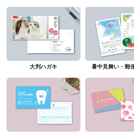
大判ハガキ
暑中見舞い・郵