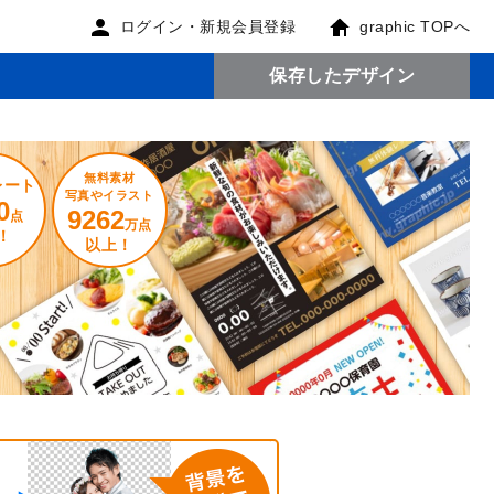
ログイン・新規会員登録
graphic TOPへ
保存したデザイン
無料素材
レート
写真やイラスト
0
9262
点
万点
！
以上！
。