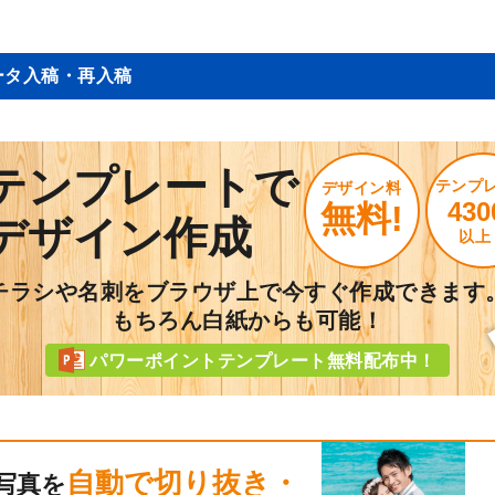
ータ入稿・再入稿
テンプレートで
テンプ
デザイン料
430
無料!
デザイン作成
以上
チラシや名刺をブラウザ上で今すぐ作成できます
もちろん白紙からも可能！
パワーポイントテンプレート無料配布中！
自動で切り抜き・
写真を