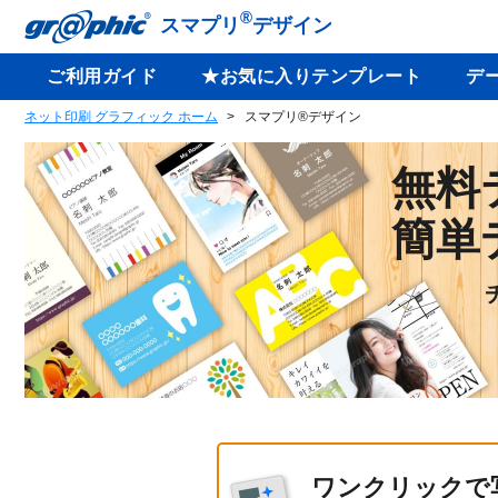
®
スマプリ
デザイン
ご利用ガイド
★お気に入りテンプレート
デ
ネット印刷 グラフィック ホーム
スマプリ®デザイン
無料
簡単
ワンクリックで