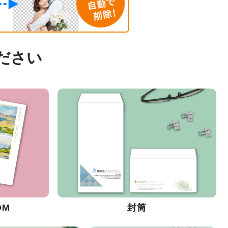
ださい
DM
封筒