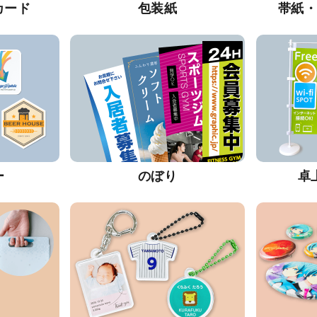
カード
包装紙
帯紙
ー
のぼり
卓