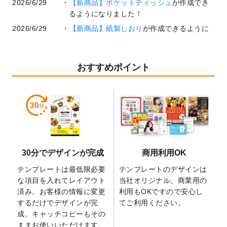
2026/6/29
【新商品】ポケットティッシュ
が作成でき
るようになりました！
2026/6/29
【新商品】紙製しおり
が作成できるように
なりました！
2026/6/22
コラム「
基本ツールの機能と使い方
」「
作
業効率を上げる便利な操作方法3選！
」を公
おすすめポイント
開いたしました。
2026/6/19
暑中見舞いのデザインテンプレート
を追加
しました。
2026/5/28
【新商品】マグネットステッカー
が作成で
きるようになりました！
2026/5/21
コラム「
デザイン作成から入稿・確認まで
30分でデザインが完成
商用利用OK
の全4ステップを解説！
」を公開いたしまし
た。
テンプレートは最低限必要
テンプレートのデザインは
2026/4/23
コラム「
画像の配置・差し替え・トリミン
な項目を入れてレイアウト
当社オリジナル。商業用の
グ
」「
テンプレート間でパーツを流用する
済み。お客様の情報に変更
利用もOKですので安心し
方法
」を公開いたしました。
するだけでデザインが完
てご利用ください。
成。キャッチコピーもその
2026/4/21
アクリルキーホルダーのデザインテンプレ
ままお使いいただけます。