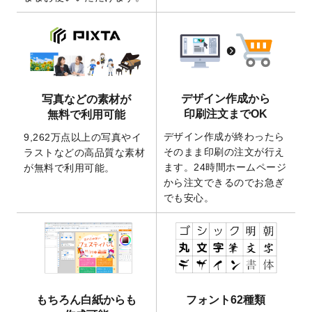
ート
を追加いたしました。
2026/3/17
【新商品】缶バッジ
が作成できるようにな
りました！
2025/12/22
【新商品】アクリルキーホルダー
が作成で
きるようになりました！
2025/12/22
2026年版4月始まりのカレンダーデザイン
デザイン作成から
写真などの素材が
テンプレート
を公開いたしました。
印刷注文までOK
無料で利用可能
2025/10/7
箔押し年賀状のデザインテンプレート
を公
デザイン作成が終わったら
9,262万点以上の写真やイ
開いたしました。
そのまま印刷の注文が行え
ラストなどの高品質な素材
2025/9/30
【新商品】クリアファイルバッグ
が作成で
ます。24時間ホームページ
が無料で利用可能。
きるようになりました！
から注文できるのでお急ぎ
でも安心。
2025/9/10
2026年午年の年賀状デザインテンプレート
を公開いたしました。
2025/9/10
喪中はがき・寒中見舞いのデザインテンプ
レート
を公開いたしました。
2025/8/1
9,160万点以上の写真やイラスト素材が無料
で使えるようになりました。
もちろん白紙からも
フォント62種類
2025/7/30
キャンバスプリントのデザインテンプレー