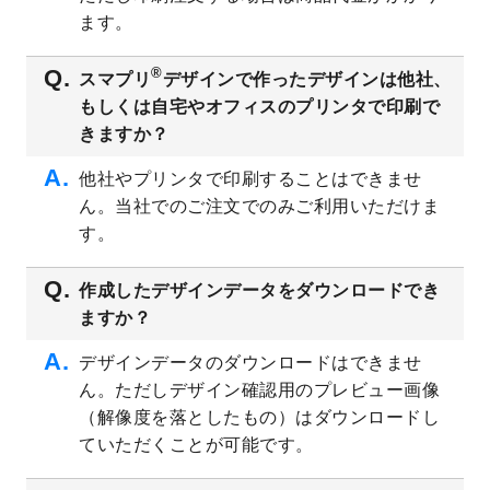
ト
を追加しました。
ます。
2023/6/28
暑中見舞いのデザインテンプレート
を公開
いたしました。
®
スマプリ
デザインで作ったデザインは他社、
2023/6/12
うちわのデザインテンプレート
を公開いた
もしくは自宅やオフィスのプリンタで印刷で
しました。
きますか？
2023/5/9
ランチョンマットのデザインテンプレート
を公開いたしました。
他社やプリンタで印刷することはできませ
ん。当社でのご注文でのみご利用いただけま
2023/5/9
書類カバー（見積書表紙）のデザインテン
プレート
を公開いたしました。
す。
2023/4/28
シール・ラベルのデザインテンプレート
を
追加しました。
作成したデザインデータをダウンロードでき
ますか？
2023/4/20
飲食店のチラシデザインテンプレート
を追
加しました。
デザインデータのダウンロードはできませ
2023/4/18
セミナー・講演会のチラシデザインテンプ
ん。ただしデザイン確認用のプレビュー画像
レート
を追加しました。
（解像度を落としたもの）はダウンロードし
2023/4/18
スポーツジム・フィットネスクラブのチラ
ていただくことが可能です。
シデザインテンプレート
を追加しました。
2023/3/16
シール・ラベルのデザインテンプレート
を