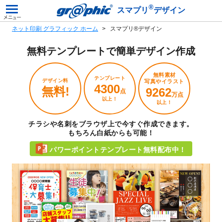
®
スマプリ
デザイン
ネット印刷 グラフィック ホーム
スマプリ®デザイン
無料テンプレートで
簡単デザイン作成
無料素材
テンプレート
デザイン料
写真やイラスト
4300
無料!
9262
点
万点
以上！
以上！
チラシや名刺をブラウザ上で今すぐ作成できます。
もちろん白紙からも可能！
パワーポイントテンプレート無料配布中！