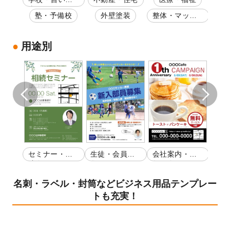
事・スクール
塾・予備校
外壁塗装
整体・マッサ
スイ
ージ
ーキ
用途別
覧会
セミナー・講
生徒・会員募
会社案内・店
セミ
演会
集
舗紹介
演会
名刺・ラベル・封筒などビジネス用品テンプレー
トも充実！