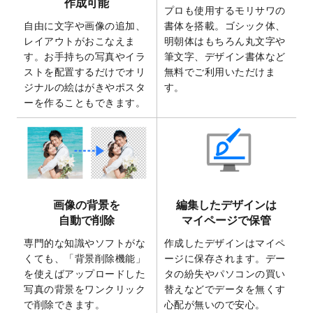
作成可能
ト
を追加いたしました。
プロも使用するモリサワの
自由に文字や画像の追加、
書体を搭載。ゴシック体、
2025/6/30
暑中見舞いのデザインテンプレート
を追加
レイアウトがおこなえま
明朝体はもちろん丸文字や
しました。
す。お手持ちの写真やイラ
筆文字、デザイン書体など
2025/6/27
キャンバスプリントのデザインテンプレー
ストを配置するだけでオリ
無料でご利用いただけま
ト
を追加いたしました。
ジナルの絵はがきやポスタ
す。
2025/6/24
2026年版1月始まりのカレンダーデザイン
ーを作ることもできます。
テンプレート
を公開いたしました。
2025/6/9
「
背景削除機能
」を実装しました。
2025/4/3
DMのデザインテンプレート
を追加しまし
た。
2025/2/21
マスキングテープのデザインテンプレート
画像の背景を
編集したデザインは
を追加しました。
自動で削除
マイページで保管
2025/2/4
マスキングテープのデザインテンプレート
を追加しました。
専門的な知識やソフトがな
作成したデザインはマイペ
くても、「背景削除機能」
ージに保存されます。デー
2025/1/15
配置できるデータ形式が増えました。
を使えばアップロードした
タの紛失やパソコンの買い
（pdf、psd、eps、tifに対応）
写真の背景をワンクリック
替えなどでデータを無くす
2024/12/24
2025年版4月始まりのカレンダーデザイン
で削除できます。
心配が無いので安心。