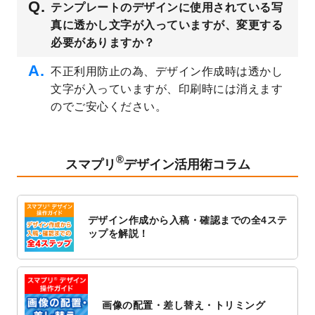
テンプレートのデザインに使用されている写
公開いたしました。
真に透かし文字が入っていますが、変更する
2023/3/13
封筒（長3、洋長3、角2）のデザインテンプ
必要がありますか？
レート
を追加しました。
2023/3/13
クリアファイルのデザインテンプレート
を
不正利用防止の為、デザイン作成時は透かし
追加しました。
文字が入っていますが、印刷時には消えます
2023/3/2
パワーポイント版テンプレートをダウンロ
のでご安心ください。
ードできるようになりました！
2023/2/24
クリアファイルのデザインテンプレート
を
追加しました。
®
スマプリ
デザイン活用術コラム
2023/1/13
4月始まりのカレンダーデザインテンプレー
ト
を追加しました。
2023/1/5
スタンプカードのデザインテンプレート
を
デザイン作成から入稿・確認までの全4ステ
追加しました。
ップを解説！
2022/12/26
サーバーメンテナンスに伴う全サービス停
止のお知らせ
2022/12/16
ポスターカレンダーのデザインテンプレー
ト
を公開いたしました。
画像の配置・差し替え・トリミング