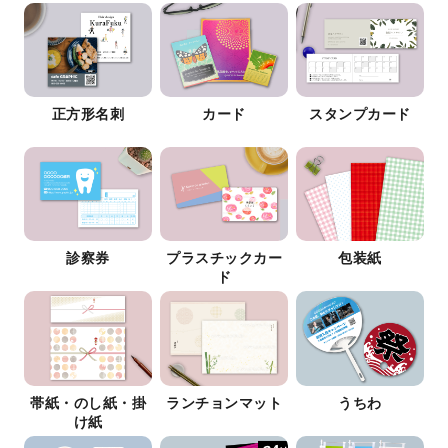
正方形名刺
カード
スタンプカード
診察券
プラスチックカー
包装紙
ド
帯紙・のし紙・掛
ランチョンマット
うちわ
け紙