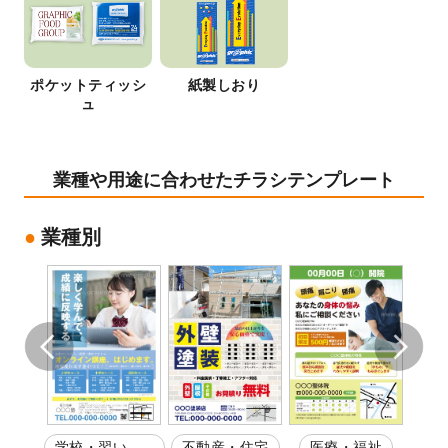
ポケットティッシ
紙製しおり
ュ
業種や用途に合わせたチラシテンプレート
業種別
ティ
学校・習い
不動産・住宅
医療・福祉