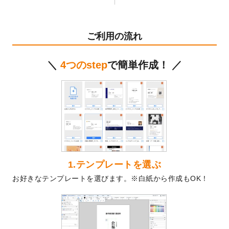
テンプレート
を公開いたしました。
2024/11/27
【新商品】マスキングテープ
が作成できる
ようになりました！
ご利用の流れ
2024/10/11
箔押し年賀状のデザインテンプレート
を公
開いたしました。
＼
4つのstep
で簡単作成！ ／
2024/9/11
ステッカーのデザインテンプレート
を追加
しました。
2024/9/9
2025年巳年の年賀状デザインテンプレート
を公開いたしました。
2024/9/9
喪中はがきのデザインテンプレート
を公開
いたしました。
2024/9/2
2025年版1月始まりのカレンダーデザイン
テンプレート
を公開いたしました。
1.テンプレートを選ぶ
2024/8/20
【新商品】コースター
が作成できるように
お好きなテンプレートを選びます。※白紙から作成もOK！
なりました！
2024/7/25
プラスチックカードのデザインテンプレー
ト
を追加しました。
2024/7/9
回数券のデザインテンプレート
を追加しま