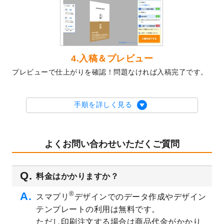
2023/10/10
2024年辰年の年賀ポスターデザインテンプ
レート
を公開いたしました。
2023/10/4
箔押し年賀状のデザインテンプレート
を公
開いたしました。
2023/9/25
クリアファイル、封筒、うちわにてオリジ
4.入稿＆プレビュー
ナルデザインで作成できるようになりまし
プレビューで仕上がりを確認！問題なければ入稿完了です。
た！
2023/9/5
2024年辰年の年賀状デザインテンプレート
を公開いたしました。
手順を詳しく見る
2023/9/1
2024年版1月始まりのカレンダーデザイン
テンプレート
を公開いたしました。
2023/8/29
オリジナルサイズ、変型サイズで作成でき
よくお問い合わせいただくご質問
るようになりました！
2023/8/18
チケットのデザインテンプレート
を追加し
料金はかかりますか？
ました。
2023/8/7
【新商品】チケット
が作成できるようにな
®
スマプリ
デザインでのデータ作成やデザイン
りました！
テンプレートの利用は無料です。
2023/8/2
美容・エステのチラシデザインテンプレー
ただし印刷注文する場合は商品代金がかかり