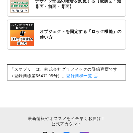
デザイン部品の階層を変更する【最前面・最
2022/10/1
2023年版1月始まりのカレンダーデザイン
背面・前面・背面】
テンプレート
を公開いたしました。
2022/9/21
コンサートのチラシデザインテンプレート
を追加しました。
オブジェクトを固定する「ロック機能」の
2022/9/5
年賀状のデザインテンプレート
を公開いた
使い方
しました。
2022/9/5
喪中はがきのデザインテンプレート
を公開
いたしました。
2022/8/24
印刷用データの解像度
を引き上げまし
「スマプリ」は、株式会社グラフィックの登録商標です
た！
（登録商標第6647195号）。
登録商標一覧
最新情報やオススメをイチ早くお届け！
公式アカウント