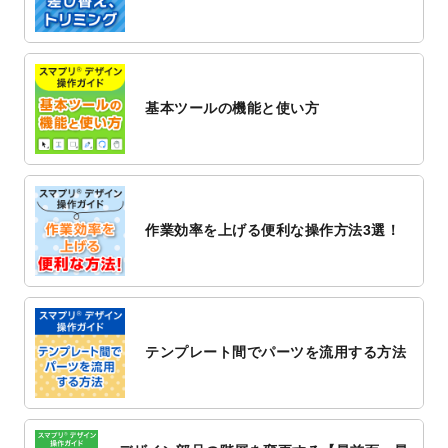
2022/12/1
プログラミング教室のチラシデザインテン
プレート
を追加しました。
2022/11/25
【新商品】封筒
が作成できるようになりま
した！
基本ツールの機能と使い方
2022/11/25
【新商品】クリアファイル
が作成できるよ
うになりました！
2022/11/4
のし紙のデザインテンプレート
を公開いた
しました。
2022/10/26
マッサージ・整体のチラシデザインテンプ
作業効率を上げる便利な操作方法3選！
レート
を追加しました。
2022/10/26
はり・灸のチラシデザインテンプレート
を
追加しました。
2022/10/20
箔押し年賀状のデザインテンプレート
を公
開いたしました。
テンプレート間でパーツを流用する方法
2022/10/14
年賀ポスターのデザインテンプレート
を公
開いたしました。
2022/10/6
チラシ作成から
ポスティング配布注文
まで
対応いたしました。