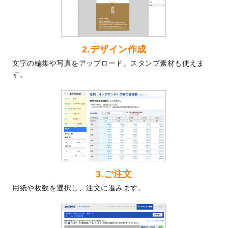
した。
2024/7/5
暑中見舞いのデザインテンプレート
を追加
しました。
2024/6/17
メッセージカードのデザインテンプレート
2.デザイン作成
を追加しました。
文字の編集や写真をアップロード。スタンプ素材も使えま
2024/6/14
【新商品】回数券
が作成できるようになり
す。
ました！
2024/5/22
エコノミータイプののぼり
が作成できるよ
うになりました！
2024/4/30
【新商品】のぼり
が作成できるようになり
ました！
2024/3/21
DMのデザインテンプレート
を追加しまし
た。
3.ご注文
2023/12/22
【新商品】ステッカー
が作成できるように
用紙や枚数を選択し、注文に進みます。
なりました！
2023/12/15
2024年版4月始まりのカレンダーデザイン
テンプレート
を公開いたしました。