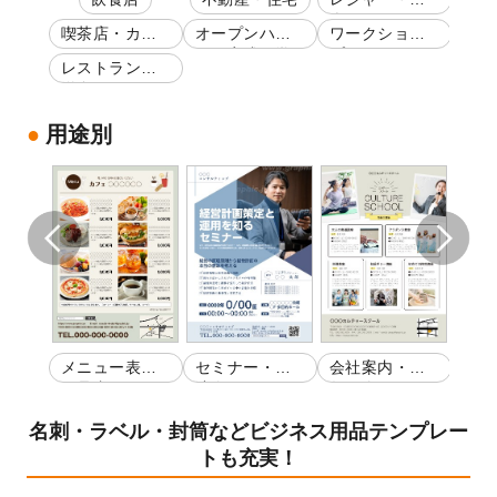
ール
楽
事・
室
喫茶店・カフ
オープンハウ
ワークショッ
塾
ェ
ス・完成見学
プ
レストラン・
会
洋食
用途別
ルバ
メニュー表・
セミナー・講
会社案内・店
セミ
お品書き
演会
舗紹介
演会
名刺・ラベル・封筒などビジネス用品テンプレー
トも充実！