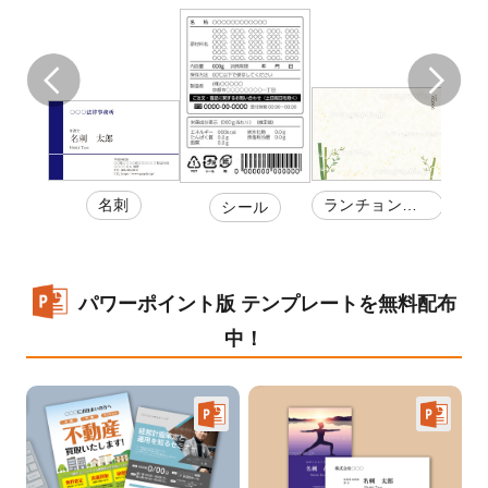
名刺
ランチョンマ
帯紙
カー
シール
ット
紙・
券
パワーポイント版 テンプレートを無料配布
中！