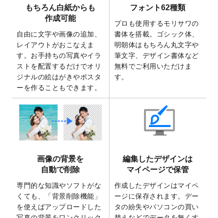
もちろん白紙からも
フォント62種類
2025/7/30
キャンバスプリントのデザインテンプレー
作成可能
ト
を追加いたしました。
プロも使用するモリサワの
自由に文字や画像の追加、
書体を搭載。ゴシック体、
2025/6/30
暑中見舞いのデザインテンプレート
を追加
レイアウトがおこなえま
明朝体はもちろん丸文字や
しました。
す。お手持ちの写真やイラ
筆文字、デザイン書体など
2025/6/27
キャンバスプリントのデザインテンプレー
ストを配置するだけでオリ
無料でご利用いただけま
ト
を追加いたしました。
ジナルの絵はがきやポスタ
す。
2025/6/24
2026年版1月始まりのカレンダーデザイン
ーを作ることもできます。
テンプレート
を公開いたしました。
2025/6/9
「
背景削除機能
」を実装しました。
2025/4/3
DMのデザインテンプレート
を追加しまし
た。
2025/2/21
マスキングテープのデザインテンプレート
画像の背景を
編集したデザインは
を追加しました。
自動で削除
マイページで保管
2025/2/4
マスキングテープのデザインテンプレート
を追加しました。
専門的な知識やソフトがな
作成したデザインはマイペ
くても、「背景削除機能」
ージに保存されます。デー
2025/1/15
配置できるデータ形式が増えました。
を使えばアップロードした
タの紛失やパソコンの買い
（pdf、psd、eps、tifに対応）
写真の背景をワンクリック
替えなどでデータを無くす