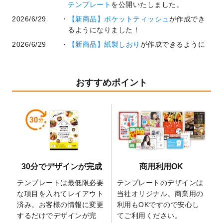
テンプレート
を公開いたしました。
2026/6/29
【新商品】ポケットティッシュ
が作成でき
るようになりました！
2026/6/29
【新商品】紙製しおり
が作成できるように
なりました！
2026/6/22
コラム「
基本ツールの機能と使い方
」「
作
業効率を上げる便利な操作方法3選！
」を公
おすすめポイント
開いたしました。
2026/6/19
暑中見舞いのデザインテンプレート
を追加
しました。
2026/5/28
【新商品】マグネットステッカー
が作成で
きるようになりました！
2026/5/21
コラム「
デザイン作成から入稿・確認まで
30分でデザインが完成
商用利用OK
の全4ステップを解説！
」を公開いたしまし
た。
テンプレートは最低限必要
テンプレートのデザインは
2026/4/23
コラム「
画像の配置・差し替え・トリミン
な項目を入れてレイアウト
当社オリジナル。商業用の
グ
」「
テンプレート間でパーツを流用する
済み。お客様の情報に変更
利用もOKですので安心し
方法
」を公開いたしました。
するだけでデザインが完
てご利用ください。