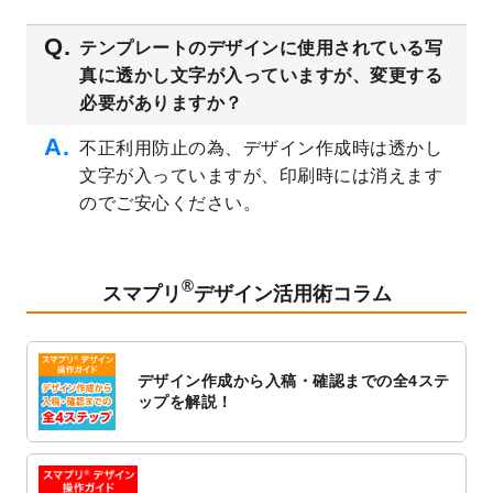
2023/3/16
シール・ラベルのデザインテンプレート
を
テンプレートのデザインに使用されている写
公開いたしました。
真に透かし文字が入っていますが、変更する
2023/3/13
封筒（長3、洋長3、角2）のデザインテンプ
必要がありますか？
レート
を追加しました。
2023/3/13
クリアファイルのデザインテンプレート
を
不正利用防止の為、デザイン作成時は透かし
追加しました。
文字が入っていますが、印刷時には消えます
2023/3/2
パワーポイント版テンプレートをダウンロ
のでご安心ください。
ードできるようになりました！
2023/2/24
クリアファイルのデザインテンプレート
を
追加しました。
®
スマプリ
デザイン活用術コラム
2023/1/13
4月始まりのカレンダーデザインテンプレー
ト
を追加しました。
2023/1/5
スタンプカードのデザインテンプレート
を
デザイン作成から入稿・確認までの全4ステ
追加しました。
ップを解説！
2022/12/26
サーバーメンテナンスに伴う全サービス停
止のお知らせ
2022/12/16
ポスターカレンダーのデザインテンプレー