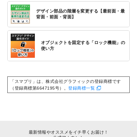
対応いたしました。
デザイン部品の階層を変更する【最前面・最
2022/10/1
2023年版1月始まりのカレンダーデザイン
背面・前面・背面】
テンプレート
を公開いたしました。
2022/9/21
コンサートのチラシデザインテンプレート
を追加しました。
オブジェクトを固定する「ロック機能」の
2022/9/5
年賀状のデザインテンプレート
を公開いた
使い方
しました。
2022/9/5
喪中はがきのデザインテンプレート
を公開
いたしました。
2022/8/24
印刷用データの解像度
を引き上げまし
「スマプリ」は、株式会社グラフィックの登録商標です
た！
（登録商標第6647195号）。
登録商標一覧
最新情報やオススメをイチ早くお届け！