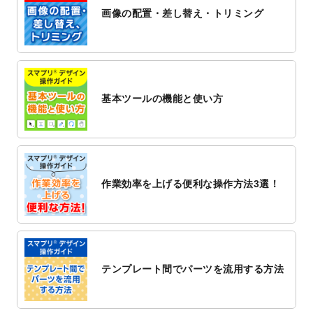
ト
を公開いたしました。
画像の配置・差し替え・トリミング
2022/12/1
プログラミング教室のチラシデザインテン
プレート
を追加しました。
2022/11/25
【新商品】封筒
が作成できるようになりま
した！
基本ツールの機能と使い方
2022/11/25
【新商品】クリアファイル
が作成できるよ
うになりました！
2022/11/4
のし紙のデザインテンプレート
を公開いた
しました。
2022/10/26
マッサージ・整体のチラシデザインテンプ
作業効率を上げる便利な操作方法3選！
レート
を追加しました。
2022/10/26
はり・灸のチラシデザインテンプレート
を
追加しました。
2022/10/20
箔押し年賀状のデザインテンプレート
を公
開いたしました。
テンプレート間でパーツを流用する方法
2022/10/14
年賀ポスターのデザインテンプレート
を公
開いたしました。
2022/10/6
チラシ作成から
ポスティング配布注文
まで