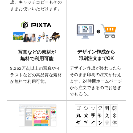
成。キャッチコピーもその
2026/4/21
アクリルキーホルダーのデザインテンプレ
ままお使いいただけます。
ート
を追加いたしました。
2026/3/17
【新商品】缶バッジ
が作成できるようにな
りました！
2025/12/22
【新商品】アクリルキーホルダー
が作成で
きるようになりました！
2025/12/22
2026年版4月始まりのカレンダーデザイン
デザイン作成から
写真などの素材が
テンプレート
を公開いたしました。
印刷注文までOK
無料で利用可能
2025/10/7
箔押し年賀状のデザインテンプレート
を公
デザイン作成が終わったら
9,262万点以上の写真やイ
開いたしました。
そのまま印刷の注文が行え
ラストなどの高品質な素材
2025/9/30
【新商品】クリアファイルバッグ
が作成で
ます。24時間ホームページ
が無料で利用可能。
きるようになりました！
から注文できるのでお急ぎ
でも安心。
2025/9/10
2026年午年の年賀状デザインテンプレート
を公開いたしました。
2025/9/10
喪中はがき・寒中見舞いのデザインテンプ
レート
を公開いたしました。
2025/8/1
9,160万点以上の写真やイラスト素材が無料
で使えるようになりました。