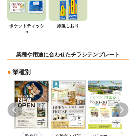
ポケットティッシ
紙製しおり
ュ
業種や用途に合わせたチラシテンプレート
業種別
い
飲食店
不動産・住宅
レジャー・娯
学校