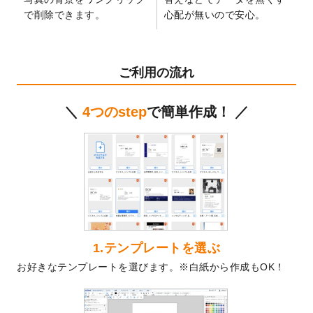
2024/12/24
2025年版4月始まりのカレンダーデザイン
で削除できます。
心配が無いので安心。
テンプレート
を公開いたしました。
2024/11/27
【新商品】マスキングテープ
が作成できる
ようになりました！
ご利用の流れ
2024/10/11
箔押し年賀状のデザインテンプレート
を公
開いたしました。
＼
4つのstep
で簡単作成！ ／
2024/9/11
ステッカーのデザインテンプレート
を追加
しました。
2024/9/9
2025年巳年の年賀状デザインテンプレート
を公開いたしました。
2024/9/9
喪中はがきのデザインテンプレート
を公開
いたしました。
2024/9/2
2025年版1月始まりのカレンダーデザイン
テンプレート
を公開いたしました。
1.テンプレートを選ぶ
2024/8/20
【新商品】コースター
が作成できるように
お好きなテンプレートを選びます。※白紙から作成もOK！
なりました！
2024/7/25
プラスチックカードのデザインテンプレー
ト
を追加しました。