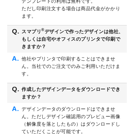
テンプレートの利用は無料です。
2023/8/2
美容・エステのチラシデザインテンプレー
ただし印刷注文する場合は商品代金がかかり
ト
を追加しました。
ます。
2023/6/28
暑中見舞いのデザインテンプレート
を公開
いたしました。
®
スマプリ
デザインで作ったデザインは他社、
2023/6/12
うちわのデザインテンプレート
を公開いた
もしくは自宅やオフィスのプリンタで印刷で
しました。
きますか？
2023/5/9
ランチョンマットのデザインテンプレート
を公開いたしました。
他社やプリンタで印刷することはできませ
ん。当社でのご注文でのみご利用いただけま
2023/5/9
書類カバー（見積書表紙）のデザインテン
プレート
を公開いたしました。
す。
2023/4/28
シール・ラベルのデザインテンプレート
を
追加しました。
作成したデザインデータをダウンロードでき
ますか？
2023/4/20
飲食店のチラシデザインテンプレート
を追
加しました。
デザインデータのダウンロードはできませ
2023/4/18
セミナー・講演会のチラシデザインテンプ
ん。ただしデザイン確認用のプレビュー画像
レート
を追加しました。
（解像度を落としたもの）はダウンロードし
2023/4/18
スポーツジム・フィットネスクラブのチラ
ていただくことが可能です。
シデザインテンプレート
を追加しました。