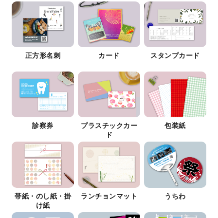
正方形名刺
カード
スタンプカード
診察券
プラスチックカー
包装紙
ド
帯紙・のし紙・掛
ランチョンマット
うちわ
け紙