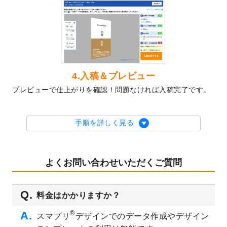
テンプレート
を公開いたしました。
2023/10/10
2024年辰年の年賀ポスターデザインテンプ
レート
を公開いたしました。
2023/10/4
箔押し年賀状のデザインテンプレート
を公
開いたしました。
2023/9/25
クリアファイル、封筒、うちわにてオリジ
4.入稿＆プレビュー
ナルデザインで作成できるようになりまし
プレビューで仕上がりを確認！問題なければ入稿完了です。
た！
2023/9/5
2024年辰年の年賀状デザインテンプレート
を公開いたしました。
手順を詳しく見る
2023/9/1
2024年版1月始まりのカレンダーデザイン
テンプレート
を公開いたしました。
2023/8/29
オリジナルサイズ、変型サイズで作成でき
よくお問い合わせいただくご質問
るようになりました！
2023/8/18
チケットのデザインテンプレート
を追加し
料金はかかりますか？
ました。
2023/8/7
【新商品】チケット
が作成できるようにな
®
スマプリ
デザインでのデータ作成やデザイン
りました！