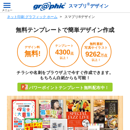
®
スマプリ
デザイン
ネット印刷 グラフィック ホーム
スマプリ®デザイン
無料テンプレートで
簡単デザイン作成
無料素材
テンプレート
デザイン料
写真やイラスト
4300
無料!
9262
点
万点
以上！
以上！
チラシや名刺をブラウザ上で今すぐ作成できます。
もちろん白紙からも可能！
パワーポイントテンプレート無料配布中！