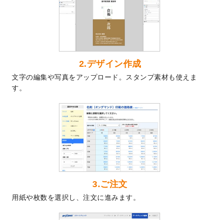
2024/7/9
回数券のデザインテンプレート
を追加しま
した。
2024/7/5
暑中見舞いのデザインテンプレート
を追加
しました。
2024/6/17
メッセージカードのデザインテンプレート
2.デザイン作成
を追加しました。
文字の編集や写真をアップロード。スタンプ素材も使えま
2024/6/14
【新商品】回数券
が作成できるようになり
す。
ました！
2024/5/22
エコノミータイプののぼり
が作成できるよ
うになりました！
2024/4/30
【新商品】のぼり
が作成できるようになり
ました！
2024/3/21
DMのデザインテンプレート
を追加しまし
た。
3.ご注文
2023/12/22
【新商品】ステッカー
が作成できるように
用紙や枚数を選択し、注文に進みます。
なりました！
2023/12/15
2024年版4月始まりのカレンダーデザイン